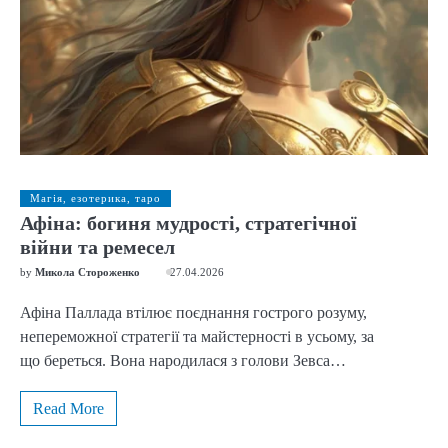
Магія, езотерика, таро
Афіна: богиня мудрості, стратегічної
війни та ремесел
by
Микола Стороженко
27.04.2026
Афіна Паллада втілює поєднання гострого розуму,
непереможної стратегії та майстерності в усьому, за
що береться. Вона народилася з голови Зевса…
Read More