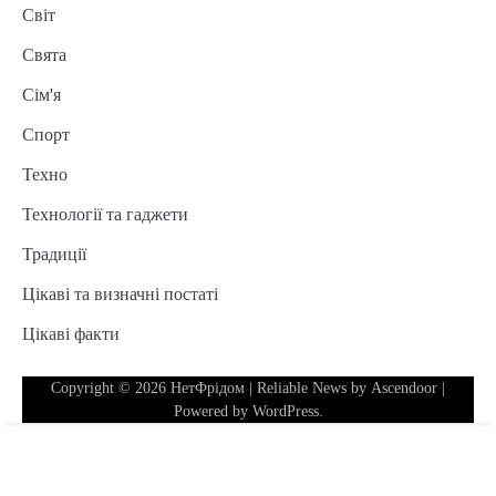
Світ
Свята
Сім'я
Спорт
Техно
Технології та гаджети
Традиції
Цікаві та визначні постаті
Цікаві факти
Copyright © 2026
НетФрідом
| Reliable News by
Ascendoor
|
Powered by
WordPress
.