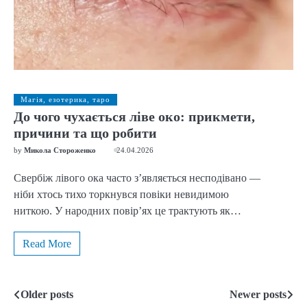
Магія, езотерика, таро
До чого чухається ліве око: прикмети,
причини та що робити
by
Микола Стороженко
24.04.2026
Свербіж лівого ока часто з’являється несподівано —
ніби хтось тихо торкнувся повіки невидимою
ниткою. У народних повір’ях це трактують як…
Read More
Older posts
Newer posts
Posts