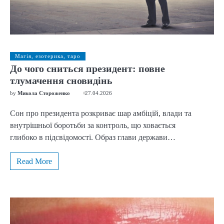
Магія, езотерика, таро
До чого сниться президент: повне
тлумачення сновидінь
by
Микола Стороженко
27.04.2026
Сон про президента розкриває шар амбіцій, влади та
внутрішньої боротьби за контроль, що ховається
глибоко в підсвідомості. Образ глави держави…
Read More