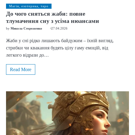
Магія, езотерика, таро
До чого сняться жаби: повне
тлумачення сну з усіма нюансами
by
Микола Стороженко
27.04.2026
Жаби у сні рідко лишають байдужим – їхній вигляд,
стрибки чи квакання будять цілу гаму емоцій, від
легкого відрази до…
Read More