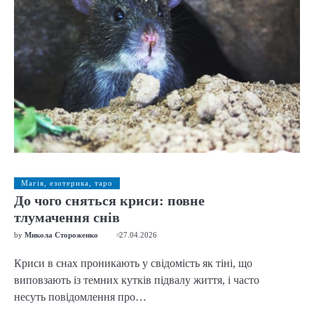
Магія, езотерика, таро
До чого сняться криси: повне
тлумачення снів
by
Микола Стороженко
27.04.2026
Криси в снах проникають у свідомість як тіні, що
виповзають із темних кутків підвалу життя, і часто
несуть повідомлення про…