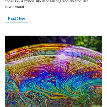
або м’яким течієм, що несе вперед, або скелею, яка
ламає хвилі.…
Read More