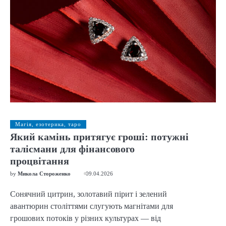
Магія, езотерика, таро
Який камінь притягує гроші: потужні
талісмани для фінансового
процвітання
by
Микола Стороженко
09.04.2026
Сонячний цитрин, золотавий пірит і зелений
авантюрин століттями слугують магнітами для
грошових потоків у різних культурах — від