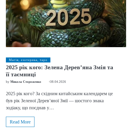
Магія, езотерика, таро
2025 рік кого: Зелена Дерев’яна Змія та
її таємниці
by
Микола Стороженко
08.04.2026
2025 рік кого? За східним китайським календарем це
був рік Зеленої Дерев’яної Змії — шостого знака
зодіаку, що поєднав у…
Read More