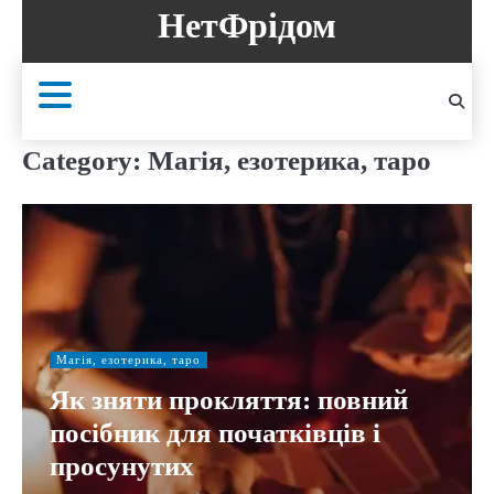
Skip
НетФрідом
to
content
Category:
Магія, езотерика, таро
Магія, езотерика, таро
Як зняти прокляття: повний
посібник для початківців і
просунутих