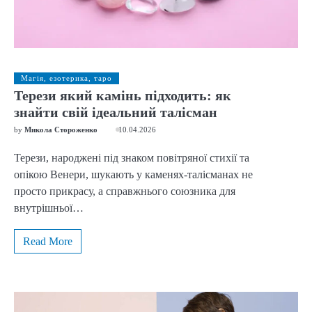
Магія, езотерика, таро
Терези який камінь підходить: як
знайти свій ідеальний талісман
by
Микола Стороженко
10.04.2026
Терези, народжені під знаком повітряної стихії та
опікою Венери, шукають у каменях-талісманах не
просто прикрасу, а справжнього союзника для
внутрішньої…
Read More