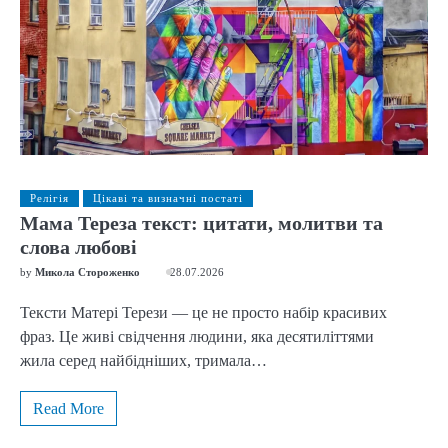
Релігія
Цікаві та визначні постаті
Мама Тереза текст: цитати, молитви та
слова любові
by
Микола Стороженко
28.07.2026
Тексти Матері Терези — це не просто набір красивих
фраз. Це живі свідчення людини, яка десятиліттями
жила серед найбідніших, тримала…
Read More