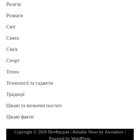
Релігія
Розваги
Світ
Свята
Сім'я
Спорт
Техно
Технології та гаджети
Традиції
Цікаві та визначні постаті
Цікаві факти
Copyright © 2026
НетФрідом
| Reliable News by
Ascendoor
|
Powered by
WordPress
.