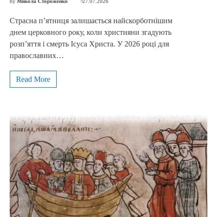
by
Микола Стороженко
27.07.2026
Страсна п’ятниця залишається найскорботнішим
днем церковного року, коли християни згадують
розп’яття і смерть Ісуса Христа. У 2026 році для
православних…
Read More