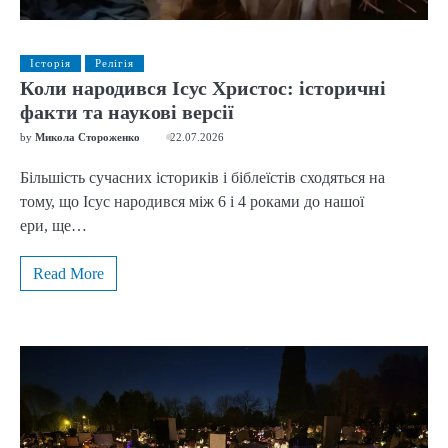
Історія
Релігія
Коли народився Ісус Христос: історичні
факти та наукові версії
by
Микола Стороженко
22.07.2026
Більшість сучасних істориків і біблеїстів сходяться на
тому, що Ісус народився між 6 і 4 роками до нашої
ери, ще…
Read More