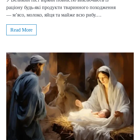
раціону будь-які продукти тваринного походження
— м’ясо, молоко, яйця та майже всю рибу.…
Read More