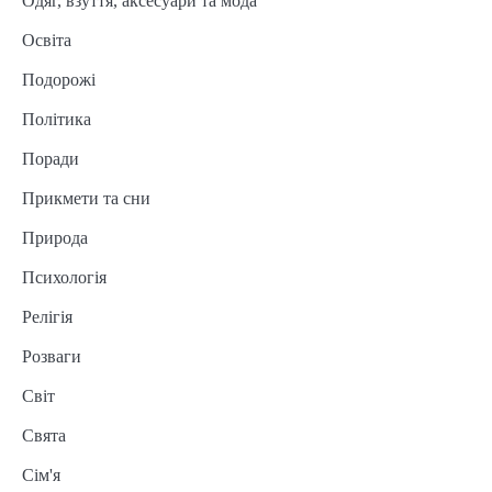
Одяг, взуття, аксесуари та мода
Освіта
Подорожі
Політика
Поради
Прикмети та сни
Природа
Психологія
Релігія
Розваги
Світ
Свята
Сім'я