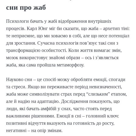
сни про жаб
Психологи бачать у жабі відображення внутрішніх
процесів. Карл Юнг міг би сказати, що жаба – архетип тіні:
те неприємне, що ми ховаємо в собі, але що несе потенціал
для зростання. Сучасна психологія пов’язує такі сни з
трансформацією особистості. Коли життя вимагає змін,
мозок використовує знайомі образи – ось і з’являється
жаба, яка сама пройшла метаморфозу.
Науково сни – це спосіб мозку обробляти емоції, спогади
та стреси. Якщо ви переживаєте період невизначеності,
жаба може символізувати страх перед “слизьким” етапом,
але й надію на адаптацію. Дослідження показують, що
люди, які бачать амфібій у снах, часто стоять перед
важливими рішеннями. Емоції в сні – головний ключ:
позитивні відчуття вказують на готовність до росту,
негативні – на опір змінам.