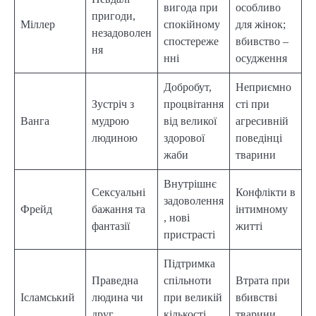
вигода при
особливо
пригоди,
Міллер
спокійному
для жінок;
незадоволен
спостереже
вбивство –
ня
нні
осудження
Добробут,
Неприємно
Зустріч з
процвітання
сті при
Ванга
мудрою
від великої
агресивній
людиною
здорової
поведінці
жаби
тварини
Внутрішнє
Сексуальні
Конфлікти в
задоволення
Фрейд
бажання та
інтимному
, нові
фантазії
житті
пристрасті
Підтримка
Праведна
спільноти
Втрата при
Ісламський
людина чи
при великій
вбивстві
друг
кількості
тварини