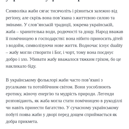
Символіка жаби сягає тисячоліть і різниться залежно від
регіону, але скрізь вона пов’язана з життєвою силою та
змінами. У слов’янській традиції, зокрема українській,
жаба – хранителька води, родючості та дощу. Народ вважав
її помічницею в господарстві: вона нібито приносить дітей
з водойм, символізуючи нове життя. Водночас існує duality
– жабу могли створити і Бог, і чорт, тому вона поєднує
добро і зло. Убивати жабу вважалося тяжким гріхом, бо це
накликало біду.
В українському фольклорі жаби часто пов’язані з
русалками та потойбічним світом. Вони уособлюють
еротику, жіночу енергію та мудрість природи. Легенди
розповідають, як жаба могла стати помічницею в рукоділлі
чи навіть принести багатство. У сучасному українському
побуті поява жаби у дворі перед дощем сприймається як
добра прикмета.