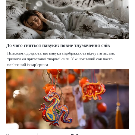
До чого сняться павуки: повне тлумачення снів
Психологи додають, що павуки відображають відчуття пастки,
тривоги чи прихованої творчої сили. У жінок такий сон часто
пов’язаний із кар’єрним…