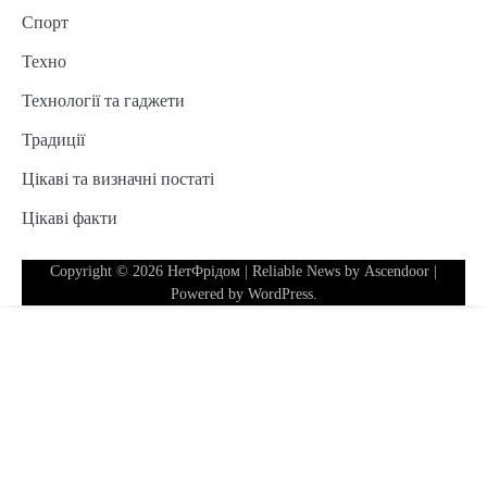
Спорт
Техно
Технології та гаджети
Традиції
Цікаві та визначні постаті
Цікаві факти
Copyright © 2026
НетФрідом
| Reliable News by
Ascendoor
|
Powered by
WordPress
.