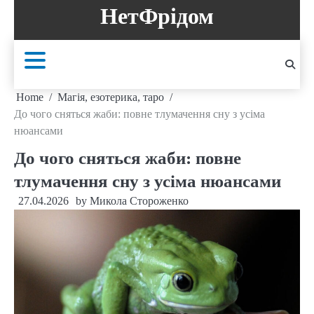
Skip
НетФрідом
to
content
Home
Магія, езотерика, таро
До чого сняться жаби: повне тлумачення сну з усіма
нюансами
До чого сняться жаби: повне
тлумачення сну з усіма нюансами
27.04.2026
by
Микола Стороженко