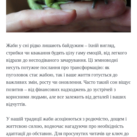
Жаби у сні рідко лишають байдужим – їхній вигляд,
стрибки чи квакання будять цілу гаму емоцій, від легкого
відрази до несподіваного зачарування. Ці земноводні
несуть потужне послання про трансформацію: як
пуголовок стає жабою, так і ваше життя готується до
важливих змін, росту чи оновлення. Часто такий сон віщує
позитив – від фінансових надходжень до зустрічей з
корисними людьми, але все залежить від деталей і ваших
відчуттів.
У нашій традиції жаби асоціюються з родючістю, дощем і
життєвою силою, водночас нагадуючи про необхідність
адаптації до обставин. Для просунутих читачів це ключ до