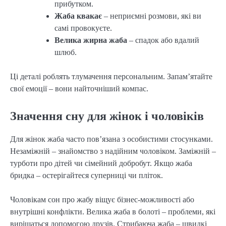
прибутком.
Жаба квакає
– неприємні розмови, які ви
самі провокуєте.
Велика жирна жаба
– спадок або вдалий
шлюб.
Ці деталі роблять тлумачення персональним. Запам’ятайте
свої емоції – вони найточніший компас.
Значення сну для жінок і чоловіків
Для жінок жаба часто пов’язана з особистими стосунками.
Незаміжній – знайомство з надійним чоловіком. Заміжній –
турботи про дітей чи сімейний добробут. Якщо жаба
бридка – остерігайтеся суперниці чи пліток.
Чоловікам сон про жабу віщує бізнес-можливості або
внутрішні конфлікти. Велика жаба в болоті – проблеми, які
вирішаться допомогою друзів. Стрибаюча жаба – швидкі