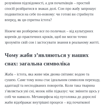
розуміння підсвідомості, а для початківців – простий
спосіб розібратися в знаках долі. Сон про жабу запрошує
подивитися на себе по-новому: чи готові ви стрибнути
вперед, як ця спритна істота?
Нижче ми розберемо все по поличках – від культурних
коренів до практичних кроків, щоб ви могли точно
зрозуміти свій сон і застосувати знання в реальному житті.
Чому жаби з’являються у наших
снах: загальна символіка
Жаба – істота, яка живе між двома світами: водою та
сушею. Саме тому вона стає ідеальним символом переходу,
адаптації та несподіваних поворотів. Коли така тварина
з’являється уві сні, мозок ніби підказує: час змінити щось у
собі чи навколо. Метаморфоза від пуголовка до дорослої
жаби відображає внутрішні процеси – від початкової