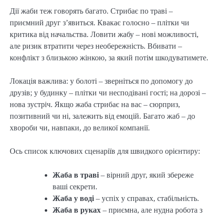
Дії жаби теж говорять багато. Стрибає по траві –
приємний друг з’явиться. Квакає голосно – плітки чи
критика від начальства. Ловити жабу – нові можливості,
але ризик втратити через необережність. Вбивати –
конфлікт з близькою жінкою, за який потім шкодуватимете.
Локація важлива: у болоті – зверніться по допомогу до
друзів; у будинку – плітки чи несподівані гості; на дорозі –
нова зустріч. Якщо жаба стрибає на вас – сюрприз,
позитивний чи ні, залежить від емоцій. Багато жаб – до
хвороби чи, навпаки, до великої компанії.
Ось список ключових сценаріїв для швидкого орієнтиру:
Жаба в траві
– вірний друг, який збереже
ваші секрети.
Жаба у воді
– успіх у справах, стабільність.
Жаба в руках
– приємна, але нудна робота з