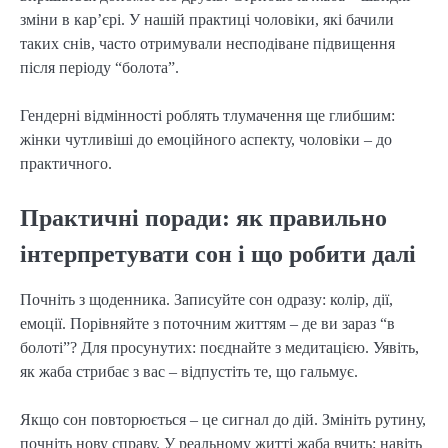
зміни в кар’єрі. У нашій практиці чоловіки, які бачили
таких снів, часто отримували несподіване підвищення
після періоду “болота”.
Гендерні відмінності роблять тлумачення ще глибшим:
жінки чутливіші до емоційного аспекту, чоловіки – до
практичного.
Практичні поради: як правильно
інтерпретувати сон і що робити далі
Почніть з щоденника. Записуйте сон одразу: колір, дії,
емоції. Порівняйте з поточним життям – де ви зараз “в
болоті”? Для просунутих: поєднайте з медитацією. Уявіть,
як жаба стрибає з вас – відпустіть те, що гальмує.
Якщо сон повторюється – це сигнал до дій. Змініть рутину,
почніть нову справу. У реальному житті жаба вчить: навіть