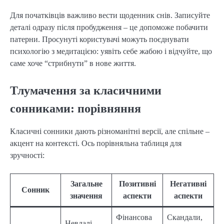
Для початківців важливо вести щоденник снів. Записуйте
деталі одразу після пробудження – це допоможе побачити
патерни. Просунуті користувачі можуть поєднувати
психологію з медитацією: уявіть себе жабою і відчуйте, що
саме хоче “стрибнути” в нове життя.
Тлумачення за класичними
сонниками: порівняння
Класичні сонники дають різноманітні версії, але спільне –
акцент на контексті. Ось порівняльна таблиця для
зручності:
Загальне
Позитивні
Негативні
Сонник
значення
аспекти
аспекти
Фінансова
Скандали,
Невдалі