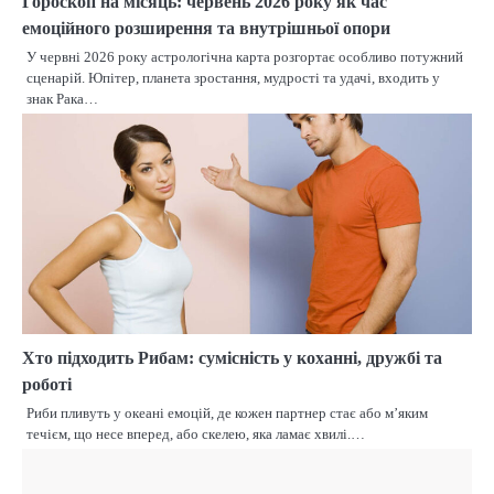
Гороскоп на місяць: червень 2026 року як час
емоційного розширення та внутрішньої опори
У червні 2026 року астрологічна карта розгортає особливо потужний
сценарій. Юпітер, планета зростання, мудрості та удачі, входить у
знак Рака…
Хто підходить Рибам: сумісність у коханні, дружбі та
роботі
Риби пливуть у океані емоцій, де кожен партнер стає або м’яким
течієм, що несе вперед, або скелею, яка ламає хвилі.…