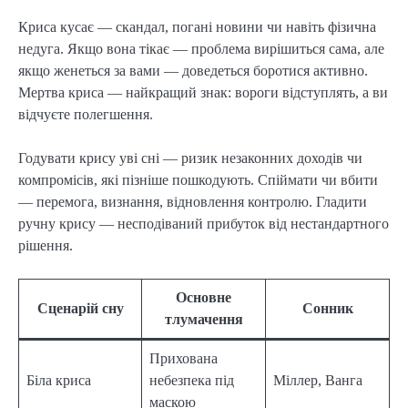
Криса кусає — скандал, погані новини чи навіть фізична
недуга. Якщо вона тікає — проблема вирішиться сама, але
якщо женеться за вами — доведеться боротися активно.
Мертва криса — найкращий знак: вороги відступлять, а ви
відчуєте полегшення.
Годувати крису уві сні — ризик незаконних доходів чи
компромісів, які пізніше пошкодують. Спіймати чи вбити
— перемога, визнання, відновлення контролю. Гладити
ручну крису — несподіваний прибуток від нестандартного
рішення.
Основне
Сценарій сну
Сонник
тлумачення
Прихована
Біла криса
небезпека під
Міллер, Ванга
маскою