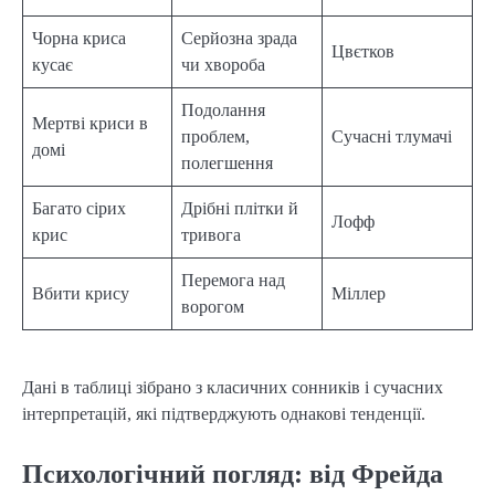
Чорна криса
Серйозна зрада
Цвєтков
кусає
чи хвороба
Подолання
Мертві криси в
проблем,
Сучасні тлумачі
домі
полегшення
Багато сірих
Дрібні плітки й
Лофф
крис
тривога
Перемога над
Вбити крису
Міллер
ворогом
Дані в таблиці зібрано з класичних сонників і сучасних
інтерпретацій, які підтверджують однакові тенденції.
Психологічний погляд: від Фрейда