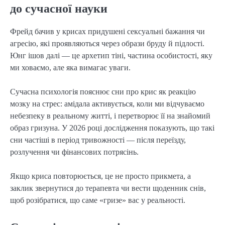
до сучасної науки
Фрейд бачив у крисах придушені сексуальні бажання чи
агресію, які проявляються через образи бруду й підлості.
Юнг ішов далі — це архетип тіні, частина особистості, яку
ми ховаємо, але яка вимагає уваги.
Сучасна психологія пояснює сни про крис як реакцію
мозку на стрес: амідала активується, коли ми відчуваємо
небезпеку в реальному житті, і перетворює її на знайомий
образ гризуна. У 2026 році дослідження показують, що такі
сни частіші в період тривожності — після переїзду,
розлучення чи фінансових потрясінь.
Якщо криса повторюється, це не просто прикмета, а
заклик звернутися до терапевта чи вести щоденник снів,
щоб розібратися, що саме «гризе» вас у реальності.