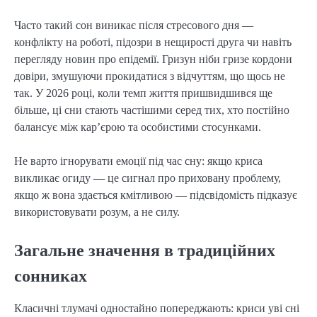
Часто такий сон виникає після стресового дня —
конфлікту на роботі, підозри в нещирості друга чи навіть
перегляду новин про епідемії. Гризун ніби гризе кордони
довіри, змушуючи прокидатися з відчуттям, що щось не
так. У 2026 році, коли темп життя пришвидшився ще
більше, ці сни стають частішими серед тих, хто постійно
балансує між кар’єрою та особистими стосунками.
Не варто ігнорувати емоції під час сну: якщо криса
викликає огиду — це сигнал про приховану проблему,
якщо ж вона здається кмітливою — підсвідомість підказує
використовувати розум, а не силу.
Загальне значення в традиційних
сонниках
Класичні тлумачі одностайно попереджають: криси уві сні