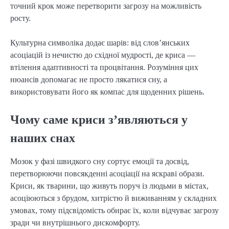
точний крок може перетворити загрозу на можливість
росту.
Культурна символіка додає шарів: від слов’янських
асоціацій із нечистю до східної мудрості, де криса —
втілення адаптивності та процвітання. Розуміння цих
нюансів допомагає не просто лякатися сну, а
використовувати його як компас для щоденних рішень.
Чому саме криси з’являються у
наших снах
Мозок у фазі швидкого сну сортує емоції та досвід,
перетворюючи повсякденні асоціації на яскраві образи.
Криси, як тварини, що живуть поруч із людьми в містах,
асоціюються з брудом, хитрістю й виживанням у складних
умовах, тому підсвідомість обирає їх, коли відчуває загрозу
зради чи внутрішнього дискомфорту.