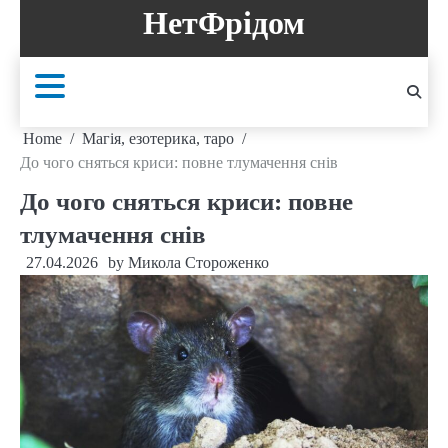
Skip
НетФрідом
to
content
Home
Магія, езотерика, таро
До чого сняться криси: повне тлумачення снів
До чого сняться криси: повне
тлумачення снів
27.04.2026
by
Микола Стороженко