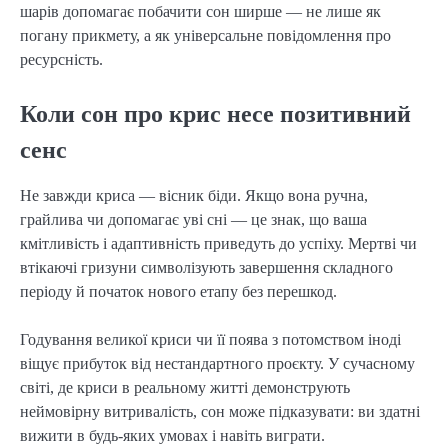
шарів допомагає побачити сон ширше — не лише як
погану прикмету, а як універсальне повідомлення про
ресурсність.
Коли сон про крис несе позитивний
сенс
Не завжди криса — вісник біди. Якщо вона ручна,
грайлива чи допомагає уві сні — це знак, що ваша
кмітливість і адаптивність приведуть до успіху. Мертві чи
втікаючі гризуни символізують завершення складного
періоду й початок нового етапу без перешкод.
Годування великої криси чи її поява з потомством іноді
віщує прибуток від нестандартного проєкту. У сучасному
світі, де криси в реальному житті демонструють
неймовірну витривалість, сон може підказувати: ви здатні
вижити в будь-яких умовах і навіть виграти.