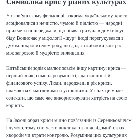
Символіка крис у різних культурах
У слов’янському фольклорі, зокрема українському, криси
асоціювалися з нечистю, чумою й підлістю — народні
прикмети попереджали, що поява гризуна в домі віщує
біду. Водночас у міфології «щур» іноді перегукувався з
духом-покровителем роду, що додає глибокий контраст
між загрозою й мудрістю виживання.
Китайський зодіак малює зовсім іншу картину: криса —
перший знак, символ розумності, адаптивності й
фінансового успіху. Люди, народжені в рік криси,
вважаються кмітливими й успішними. У снах це може
означати, що саме час використовувати хитрість на свою
користь.
На Заході образ криси міцно пов’язаний із Середньовіччям
і чумою, тому сни часто викликають підсвідомий страх
хвороби чи втрати контролю. Розуміння цих культурних