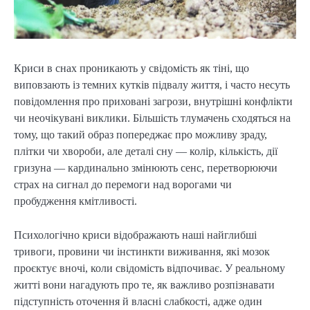
Криси в снах проникають у свідомість як тіні, що
виповзають із темних кутків підвалу життя, і часто несуть
повідомлення про приховані загрози, внутрішні конфлікти
чи неочікувані виклики. Більшість тлумачень сходяться на
тому, що такий образ попереджає про можливу зраду,
плітки чи хвороби, але деталі сну — колір, кількість, дії
гризуна — кардинально змінюють сенс, перетворюючи
страх на сигнал до перемоги над ворогами чи
пробудження кмітливості.
Психологічно криси відображають наші найглибші
тривоги, провини чи інстинкти виживання, які мозок
проєктує вночі, коли свідомість відпочиває. У реальному
житті вони нагадують про те, як важливо розпізнавати
підступність оточення й власні слабкості, адже один