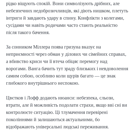
рідко віщують спокій. Вони символізують дрібних, але
небезпечних недоброзичливців, які діють нишком, плетуть
інтриги й завдають удару в спину. Конфлікти з колегами,
сусідами чи навіть родичами часто стають реальністю
після такого бачення.
За сонником Міллера поява гризуна вказує на
неприємності через обман у ділових чи сімейних справах,
а вбивство криси чи її втеча обіцяє перемогу над
ворогами. Ванга бачить тут зраду близьких і невдоволення
самим собою, особливо коли щурів багато — це знак
глибокого внутрішнього неспокою.
Цвєтков і Лофф додають нюанси: небезпека, сльози,
втрати, але й можливість подолати страхи, якщо вві сні ви
контролюєте ситуацію. Ці тлумачення перевірені
поколіннями й залишаються актуальними, бо
відображають універсальні людські переживання.