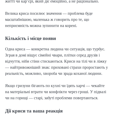
житті чи кар’єрі, який діє емоційно, а не раціонально.
Велика криса посилює значення — проблема буде
масштабнішою, маленька ж говорить про те, що
неприємність можна зупинити на корені.
Кількість і місце появи
Одна криса — конкретна людина чи ситуація, що турбує.
Зграя в домі віщує сімейні чвари, плітки серед друзів і
відчуття, ніби стіни стискаються. Криси на тілі чи в ліжку
— найтривожніший знак: приховані страхи проростають у
реальність, можливо, хвороба чи зрада коханої людини.
Якщо гризуни бігають по кухні чи їдять харчі — чекайте
на матеріальні втрати чи конфлікти через гроші. У підвалі
чи на горищі — старі, забуті проблеми повертаються.
Дії криси та ваша реакція