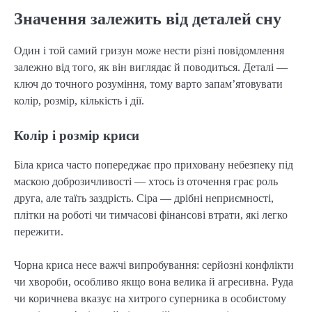
Значення залежить від деталей сну
Один і той самий гризун може нести різні повідомлення
залежно від того, як він виглядає й поводиться. Деталі —
ключ до точного розуміння, тому варто запам’ятовувати
колір, розмір, кількість і дії.
Колір і розмір криси
Біла криса часто попереджає про приховану небезпеку під
маскою доброзичливості — хтось із оточення грає роль
друга, але таїть заздрість. Сіра — дрібні неприємності,
плітки на роботі чи тимчасові фінансові втрати, які легко
пережити.
Чорна криса несе важчі випробування: серйозні конфлікти
чи хвороби, особливо якщо вона велика й агресивна. Руда
чи коричнева вказує на хитрого суперника в особистому