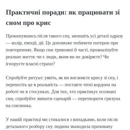
Практичні поради: як працювати зі
сном про крис
Прокинувшись після такого сну, запишіть усі деталі одразу
— колір, емоції, дії. Це допоможе побачити патерни при
повтореннях. Якщо сни тривожні й часті, проаналізуйте
реальне життя: чи є люди, яким ви не довіряєте? Чи
ігноруєте власні страхи?
Спробуйте ритуал: уявіть, як ви виганяєте крису зі сну, і
перенесіть це в реальність — поставте чітні кордони на
роботі чи в стосунках. Для тих, хто практикує осознані
сни, спробуйте змінити сценарій — перетворити гризуна
на союзника.
У нашій практиці ми стикалися з випадками, коли після
детального розбору сну людина знаходила приховану