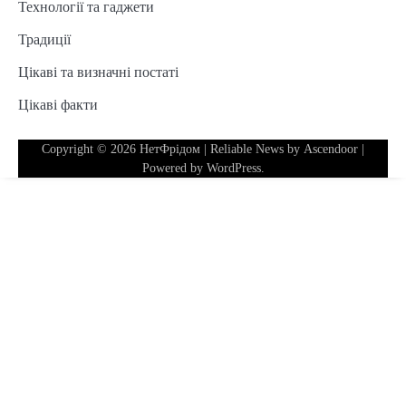
Технології та гаджети
Традиції
Цікаві та визначні постаті
Цікаві факти
Copyright © 2026
НетФрідом
| Reliable News by
Ascendoor
|
Powered by
WordPress
.