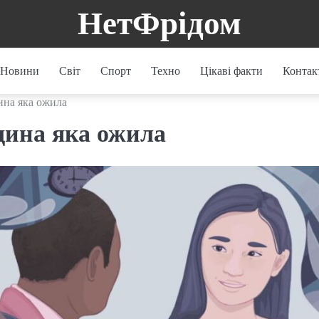
НетФрідом
Новини
Світ
Спорт
Техно
Цікаві факти
Контак
ина яка ожила
дина яка ожила