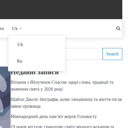
ти
Uk
Search
Uk
Search
Ru
Недавні записи
Вітання з Яблучним Спасом: щирі слова, традиції та
значення свята у 2026 році
Шайло Джолі: біографія, шлях танцівниці та життя після
зміни прізвища
Міжнародний день пам’яті жертв Голокосту
19 років весілля: гранатове свято міцного кохання та