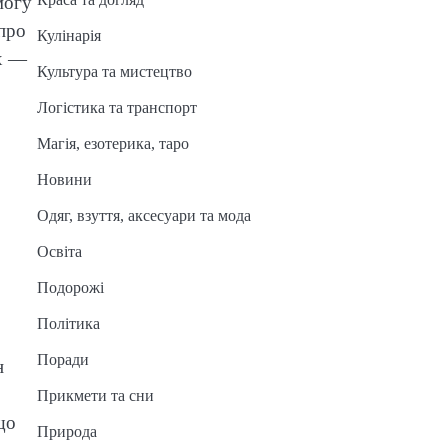
могу
 про
Кулінарія
ах —
Культура та мистецтво
Логістика та транспорт
Магія, езотерика, таро
Новини
Одяг, взуття, аксесуари та мода
Освіта
Подорожі
Політика
Поради
н
Прикмети та сни
що
Природа