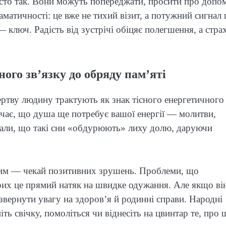
осто так. Вони можуть попереджати, просити про допо
матичності: це вже не тихий візит, а потужний сигнал
— ключ. Радість від зустрічі обіцяє полегшення, а стр
ного зв’язку до обряду пам’яті
ртву людину трактують як знак тісного енергетичного
ачає, що душа ще потребує вашої енергії — молитви,
ажали, що такі сни «обдурюють» лиху долю, даруючи
ним — чекай позитивних зрушень. Проблеми, що
орих це прямий натяк на швидке одужання. Але якщо ві
звернути увагу на здоров’я й родинні справи. Народні
іть свічку, помоліться чи віднесіть на цвинтар те, про 