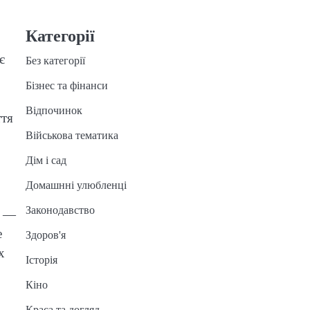
Категорії
є
Без категорії
Бізнес та фінанси
Відпочинок
ття
Військова тематика
Дім і сад
Домашнні улюбленці
Законодавство
ь —
е
Здоров'я
х
Історія
Кіно
Краса та догляд