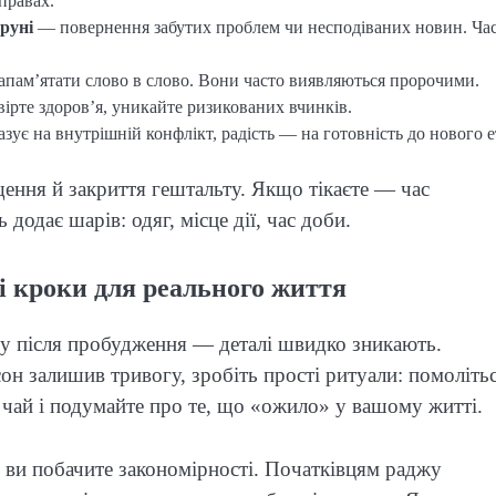
справах.
руні
— повернення забутих проблем чи несподіваних новин. Ча
апам’ятати слово в слово. Вони часто виявляються пророчими.
ірте здоров’я, уникайте ризикованих вчинків.
зує на внутрішній конфлікт, радість — на готовність до нового е
ння й закриття гештальту. Якщо тікаєте — час
 додає шарів: одяг, місце дії, час доби.
і кроки для реального життя
зу після пробудження — деталі швидко зникають.
он залишив тривогу, зробіть прості ритуали: помолітьс
ь чай і подумайте про те, що «ожило» у вашому житті.
ь ви побачите закономірності. Початківцям раджу