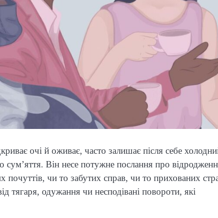
криває очі й оживає, часто залишає після себе холодни
о сум’яття. Він несе потужне послання про відроджен
х почуттів, чи то забутих справ, чи то прихованих стра
ід тягаря, одужання чи несподівані повороти, які