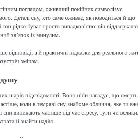
огічним поглядом, оживший покійник символізує
ого. Деталі сну, хто саме оживає, як поводиться й що
 сон рідко буває просто випадковістю: він віддзеркалю
чний зв’язок із минулим.
е відповіді, а й практичні підказки для реального жи
зустріч змінам.
 душу
бших шарів підсвідомості. Воно ніби нагадує, що смерт
частіше, коли в темряві сну знайоме обличчя, яке ти вж
і сни виникають частіше під час стресу, туги чи велики
трати й знайти надію.