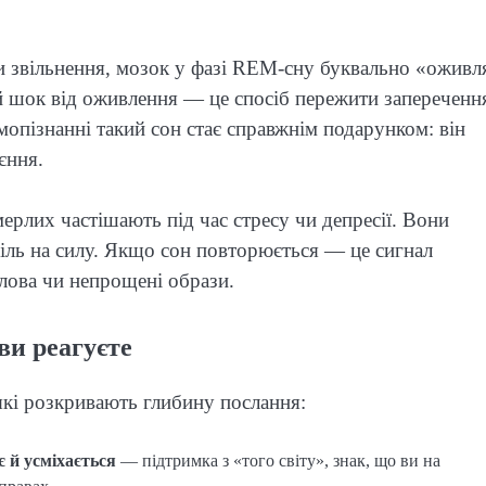
 звільнення, мозок у фазі REM-сну буквально «оживл
 шок від оживлення — це спосіб пережити запереченн
амопізнанні такий сон стає справжнім подарунком: він
єння.
рлих частішають під час стресу чи депресії. Вони
ль на силу. Якщо сон повторюється — це сигнал
слова чи непрощені образи.
 ви реагуєте
які розкривають глибину послання:
є й усміхається
— підтримка з «того світу», знак, що ви на