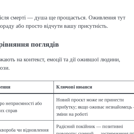
після смерті — душа ще прощається. Оживлення тут
ораду або просто відчути вашу присутність.
рівняння поглядів
жають на контекст, емоції та дії ожившої людини,
ози.
чення
Ключові нюанси
Новий проєкт може не принести
ро неприємності або
прибутку; якщо оживає незнайомець
их справ
зміни на роботі
Радісний покійник — позитивні
хвороба чи відновлення
повороти; сумний — застереження п