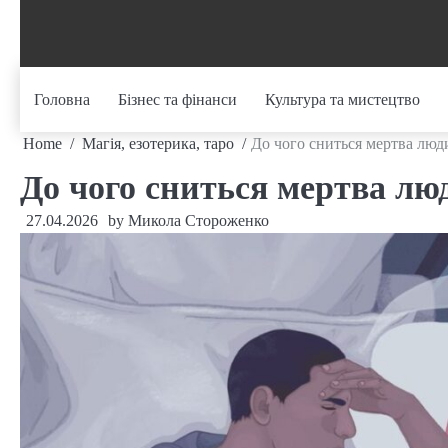
Skip
to
content
Головна
Бізнес та фінанси
Культура та мистецтво
Home
Магія, езотерика, таро
До чого сниться мертва люд
До чого сниться мертва лю
27.04.2026
by
Микола Стороженко