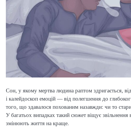
Сон, у якому мертва людина раптом здригається, від
і калейдоскоп емоцій — від полегшення до глибоког
того, що здавалося похованим назавжди: чи то стари
У багатьох випадках такий сюжет віщує звільнення в
змінюють життя на краще.