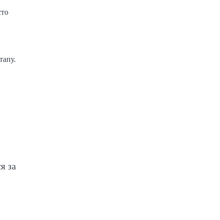
сто
тапу.
я за