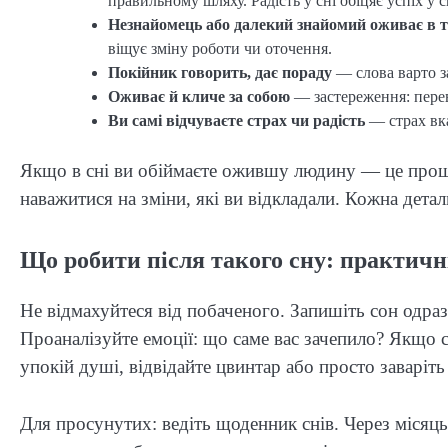
правильному шляху. Радість у сні обіцяє успіх у 
Незнайомець або далекий знайомий оживає в т
віщує зміну роботи чи оточення.
Покійник говорить, дає пораду
— слова варто з
Оживає й кличе за собою
— застереження: перев
Ви самі відчуваєте страх чи радість
— страх вка
Якщо в сні ви обіймаєте ожившу людину — це проще
наважитися на зміни, які ви відкладали. Кожна деталь
Що робити після такого сну: практичн
Не відмахуйтеся від побаченого. Запишіть сон одра
Проаналізуйте емоції: що саме вас зачепило? Якщо с
упокій душі, відвідайте цвинтар або просто заваріт
Для просунутих: ведіть щоденник снів. Через місяц