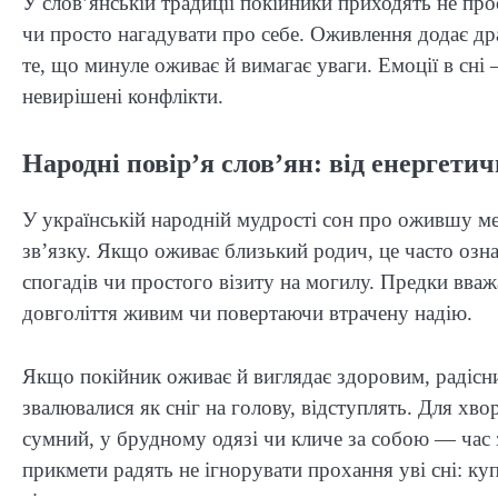
У слов’янській традиції покійники приходять не пр
чи просто нагадувати про себе. Оживлення додає дра
те, що минуле оживає й вимагає уваги. Емоції в сні 
невирішені конфлікти.
Народні повір’я слов’ян: від енергетич
У українській народній мудрості сон про ожившу ме
зв’язку. Якщо оживає близький родич, це часто озн
спогадів чи простого візиту на могилу. Предки вв
довголіття живим чи повертаючи втрачену надію.
Якщо покійник оживає й виглядає здоровим, радіс
звалювалися як сніг на голову, відступлять. Для хв
сумний, у брудному одязі чи кличе за собою — час 
прикмети радять не ігнорувати прохання уві сні: куп