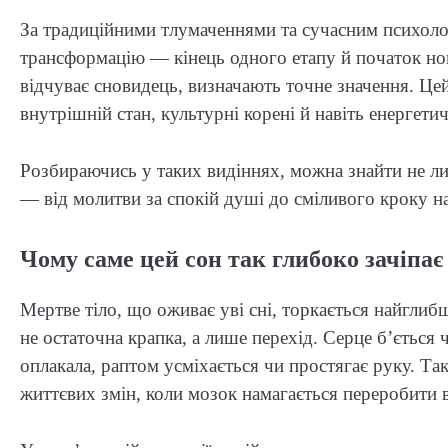
За традиційними тлумаченнями та сучасним психол
трансформацію — кінець одного етапу й початок нов
відчуває сновидець, визначають точне значення. Цей
внутрішній стан, культурні корені й навіть енергети
Розбираючись у таких видіннях, можна знайти не лиш
— від молитви за спокій душі до сміливого кроку на
Чому саме цей сон так глибоко зачіпає
Мертве тіло, що оживає уві сні, торкається найгли
не остаточна крапка, а лише перехід. Серце б’ється 
оплакала, раптом усміхається чи простягає руку. Так
життєвих змін, коли мозок намагається переробити в