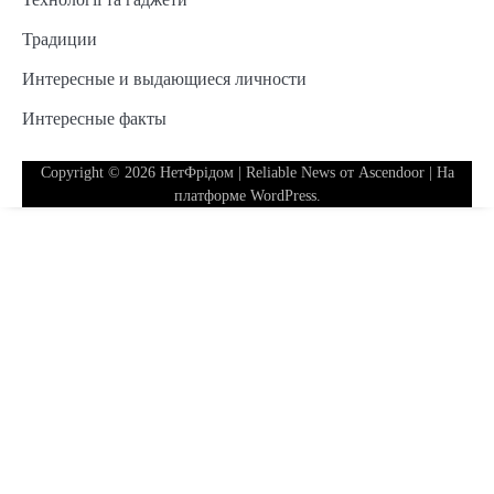
Традиции
Интересные и выдающиеся личности
Интересные факты
Copyright © 2026
НетФрідом
| Reliable News от
Ascendoor
| На
платформе
WordPress
.