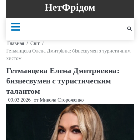
Перейти
НетФрідом
к
содержанию
Главная
Світ
Гетманцева Олена Дмитрівна: бізнесвумен з туристичним
хистом
Гетманцева Елена Дмитриевна:
бизнесвумен с туристическим
талантом
09.03.2026
от
Микола Стороженко