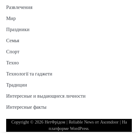
Развлечения
Мир
Праздники
Семья
Спорт
Техно
Технології та гаджети
Традиции
Интересные и выдающиеся личности
Интересные факты
Copyright © 2026
НетФрідом
| Reliable News от
Ascendoor
| На
платформе
WordPress
.