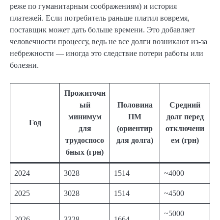
реже по гуманитарным соображениям) и история
платежей. Если потребитель раньше платил вовремя,
поставщик может дать больше времени. Это добавляет
человечности процессу, ведь не все долги возникают из-за
небрежности — иногда это следствие потери работы или
болезни.
Прожиточн
ый
Половина
Средний
минимум
ПМ
долг перед
Год
для
(ориентир
отключени
трудоспосо
для долга)
ем (грн)
бных (грн)
2024
3028
1514
~4000
2025
3028
1514
~4500
~5000
2026
3328
1664