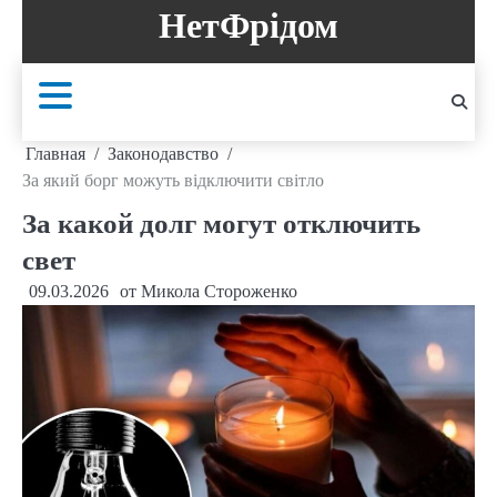
Перейти
НетФрідом
к
содержанию
Главная
Законодавство
За який борг можуть відключити світло
За какой долг могут отключить
свет
09.03.2026
от
Микола Стороженко