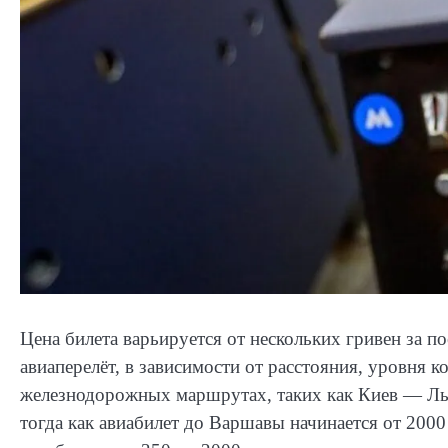
Цена билета варьируется от нескольких гривен за п
авиаперелёт, в зависимости от расстояния, уровня к
железнодорожных маршрутах, таких как Киев — Льв
тогда как авиабилет до Варшавы начинается от 200