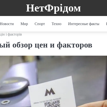
НетФрідом
Новости
Мир
Спорт
Техно
Интересные факты
ін і факторів
ый обзор цен и факторов