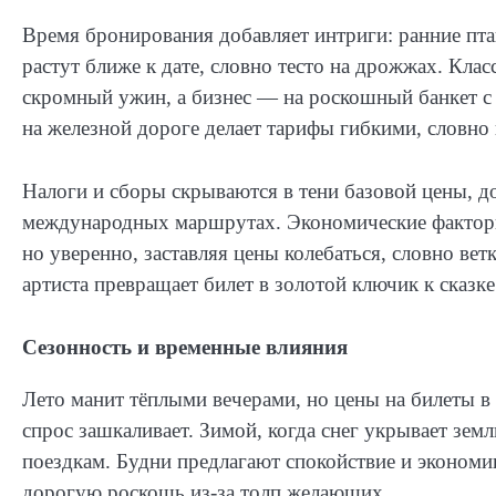
Время бронирования добавляет интриги: ранние пт
растут ближе к дате, словно тесто на дрожжах. Кла
скромный ужин, а бизнес — на роскошный банкет с
на железной дороге делает тарифы гибкими, словно 
Налоги и сборы скрываются в тени базовой цены, д
международных маршрутах. Экономические факторы,
но уверенно, заставляя цены колебаться, словно вет
артиста превращает билет в золотой ключик к сказке
Сезонность и временные влияния
Лето манит тёплыми вечерами, но цены на билеты в 
спрос зашкаливает. Зимой, когда снег укрывает зе
поездкам. Будни предлагают спокойствие и экономи
дорогую роскошь из-за толп желающих.