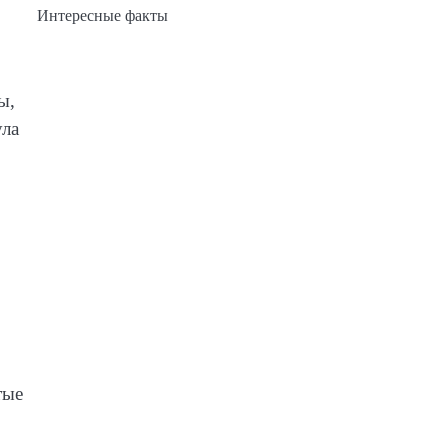
Интересные факты
ы,
ула
тые