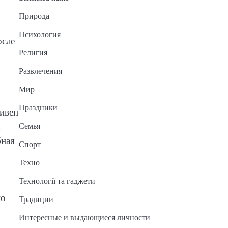
Природа
Психология
осле
Религия
Развлечения
Мир
Праздники
ривен
Семья
бная
Спорт
Техно
Технології та гаджети
но
Традиции
Интересные и выдающиеся личности