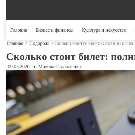
Перейти
к
содержанию
Головна
Бизнес и финансы
Культура и искусство
Главная
Подорожі
Скільки коштує квиток: повний огляд ц
Сколько стоит билет: полн
09.03.2026
от
Микола Стороженко