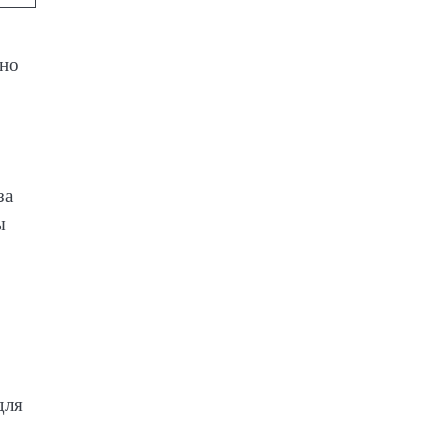
вно
за
ы
для