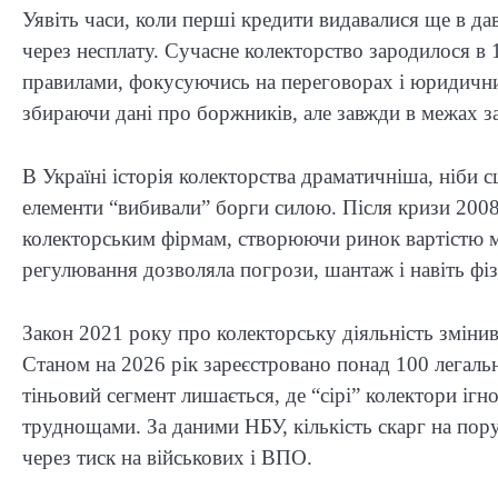
Уявіть часи, коли перші кредити видавалися ще в д
через несплату. Сучасне колекторство зародилося в
правилами, фокусуючись на переговорах і юридични
збираючи дані про боржників, але завжди в межах з
В Україні історія колекторства драматичніша, ніби с
елементи “вибивали” борги силою. Після кризи 200
колекторським фірмам, створюючи ринок вартістю мі
регулювання дозволяла погрози, шантаж і навіть ф
Закон 2021 року про колекторську діяльність зміни
Станом на 2026 рік зареєстровано понад 100 легаль
тіньовий сегмент лишається, де “сірі” колектори і
труднощами. За даними НБУ, кількість скарг на по
через тиск на військових і ВПО.