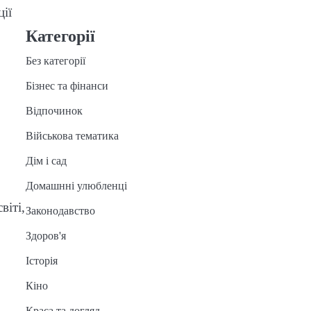
ії
Категорії
Без категорії
Бізнес та фінанси
Відпочинок
Військова тематика
Дім і сад
Домашнні улюбленці
віті,
Законодавство
Здоров'я
Історія
Кіно
Краса та догляд