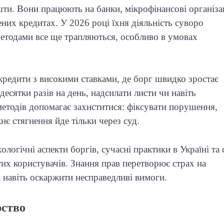
ти. Вони працюють на банки, мікрофінансові організац
них кредитах. У 2026 році їхня діяльність суворо
методами все ще трапляються, особливо в умовах
кредити з високими ставками, де борг швидко зростає
сятки разів на день, надсилати листи чи навіть
методів допомагає захиститися: фіксувати порушення,
нє стягнення йде тільки через суд.
огічні аспекти боргів, сучасні практики в Україні та с
тих користувачів. Знання прав перетворює страх на
 навіть оскаржити несправедливі вимоги.
рство