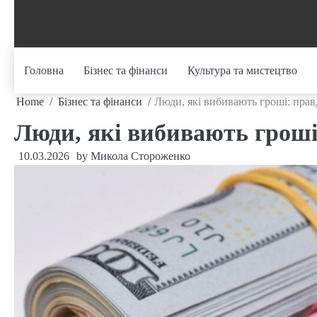
Skip
to
content
Головна
Бізнес та фінанси
Культура та мистецтво
Home
Бізнес та фінанси
Люди, які вибивають гроші: прав
Люди, які вибивають гроші
10.03.2026
by
Микола Стороженко