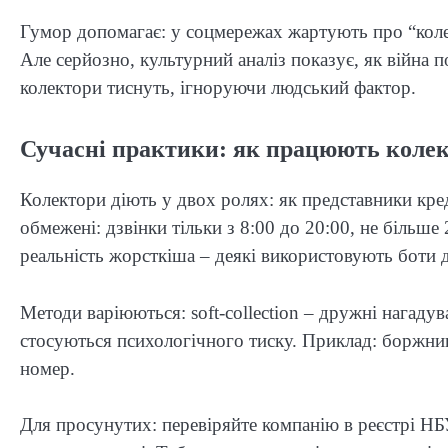
Гумор допомагає: у соцмережах жартують про “колект
Але серйозно, культурний аналіз показує, як війна 
колектори тиснуть, ігноруючи людський фактор.
Сучасні практики: як працюють колект
Колектори діють у двох ролях: як представники кре
обмежені: дзвінки тільки з 8:00 до 20:00, не більше
реальність жорсткіша – деякі використовують боти 
Методи варіюються: soft-collection – дружні нагадув
стосуються психологічного тиску. Приклад: боржник
номер.
Для просунутих: перевіряйте компанію в реєстрі НБУ