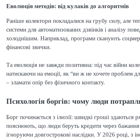
Еволюція методів: від кулаків до алгоритмів
Раніше колектори покладалися на грубу силу, але те
системи для автоматизованих дзвінків і аналізу пов
холоднішим. Наприклад, програми сканують соцмереж
фінансові звички.
Та еволюція не завжди позитивна: під час війни кол
натискаючи на емоції, як “ви ж не хочете проблем для
– зламати опір без фізичного контакту.
Психологія боргів: чому люди потрапл
Борг починається з ілюзії: швидкі гроші здаються 
пояснюють, що люди беруть кредити через бажання 
ігноруючи довгострокові наслідки. У 2026 році, з 