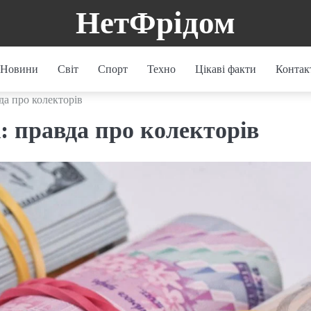
НетФрідом
Новини
Світ
Спорт
Техно
Цікаві факти
Контак
да про колекторів
: правда про колекторів