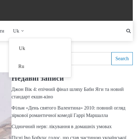
ти
Uk
Search
Uk
Search
Ru
Недавні записи
Джон Вік 4: епічний фінал шляху Баби Яги та новий
стандарт екшн-кіно
Фільм «День святого Валентина» 2010: повний огляд
зіркової романтичної комедії Гаррі Маршалла
Сідничний нерв: лікування в домашніх умовах
Пісні Іво Бобула: голос, що став частиною української