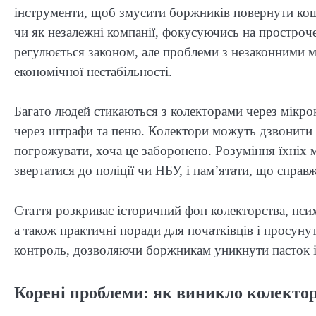
інструменти, щоб змусити боржників повернути кош
чи як незалежні компанії, фокусуючись на простроче
регулюється законом, але проблеми з незаконними 
економічної нестабільності.
Багато людей стикаються з колекторами через мікро
через штрафи та пеню. Колектори можуть дзвонити де
погрожувати, хоча це заборонено. Розуміння їхніх 
звертатися до поліції чи НБУ, і пам’ятати, що справж
Стаття розкриває історичний фон колекторства, психол
а також практичні поради для початківців і просуну
контроль, дозволяючи боржникам уникнути пасток і
Корені проблеми: як виникло колекто