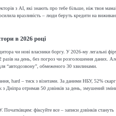
орів з AI, які знають про тебе більше, ніж твоя мама
посилила вразливість – люди беруть кредити на виживан
ори в 2026 році
дитора чи нові власники боргу. У 2026-му легальні фі
 2 разів на день, без погроз чи розголошення даних. Ал
для “автодозвону”, обмеженого 30 хвилинами.
ання, hard – тиск з візитами. За даними НБУ, 52% скарг
 з Дніпра отримав 50 дзвінків за день, змушений змін
. Початківцям: фіксуйте все – записи дзвінків стануть