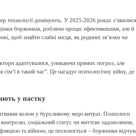
пер технології домінують. У 2025-2026 роках з’явилися
едінки боржників, роблячи процес ефективнішим, але й
і, щоб знайти слабкі місця, як родинні зв’язки чи
ектори адаптувалися, уникаючи прямих погроз, але
 сім’ї в такий час”. Це нагадує психологічну війну, де
яють у пастку
рятівним колом у бурхливому морі витрат. Психологи
контролю, соціальний статус чи миттєве задоволення,
інфляцією та війною, це посилюється – боржники відчу