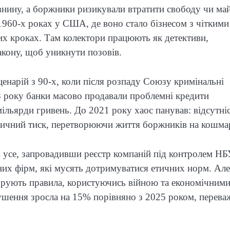
авнину, а боржники ризикували втратити свободу чи ма
 1960-х роках у США, де воно стало бізнесом з чіткими
х кроках. Там колектори працюють як детективи,
акону, щоб уникнути позовів.
ценарій з 90-х, коли після розпаду Союзу кримінальні
8 року банки масово продавали проблемні кредити
льярди гривень. До 2021 року хаос панував: відсутні
ізичний тиск, перетворюючи життя боржників на кошма
в усе, запровадивши реєстр компаній під контролем НБ
них фірм, які мусять дотримуватися етичних норм. Але
гнорують правила, користуючись війною та економічним
рушення зросла на 15% порівняно з 2025 роком, перева