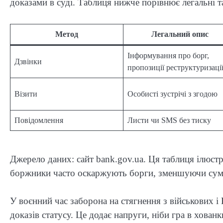
доказами в суді. Таблиця нижче порівнює легальні т
Метод
Легальний опис
Інформування про борг,
Дзвінки
пропозиції реструктуризаці
Візити
Особисті зустрічі з згодою
Повідомлення
Листи чи SMS без тиску
Джерело даних: сайт bank.gov.ua. Ця таблиця ілюстр
боржники часто оскаржують борги, зменшуючи суму
У воєнний час заборона на стягнення з військових і
доказів статусу. Це додає напруги, ніби гра в хова