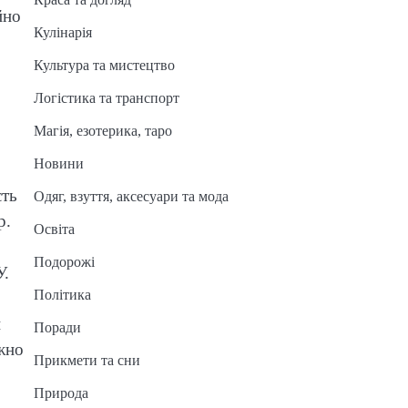
йно
Кулінарія
Культура та мистецтво
Логістика та транспорт
Магія, езотерика, таро
Новини
сть
Одяг, взуття, аксесуари та мода
р.
Освіта
Подорожі
У.
Політика
и
Поради
жно
Прикмети та сни
Природа