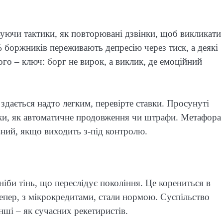
уючи тактики, як повторювані дзвінки, щоб викликати
боржників переживають депресію через тиск, а деякі
го – ключ: борг не вирок, а виклик, де емоційний
 здається надто легким, перевірте ставки. Просунуті
тки, як автоматичне продовження чи штрафи. Метафора
івний, якщо виходить з-під контролю.
ніби тінь, що переслідує покоління. Це корениться в
тепер, з мікрокредитами, стали нормою. Суспільство
інші – як сучасних рекетиристів.