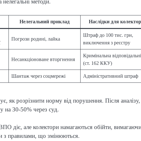
а нелегальні методи.
Нелегальний приклад
Наслідки для колекто
Штраф до 100 тис. грн,
Погрози родині, лайка
ї
виключення з реєстру
Кримінальна відповідальні
Несанкціоноване вторгнення
(ст. 162 ККУ)
Шантаж через соцмережі
Адміністративний штраф
ує, як розрізнити норму від порушення. Після аналізу,
 на 30-50% через суд.
 ВПО діє, але колектори намагаються обійти, вимагаюч
нки з правилами, що змінюються.