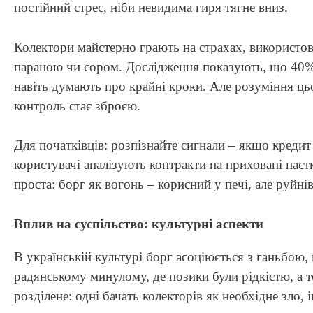
постійний стрес, ніби невидима гиря тягне вниз.
Колектори майстерно грають на страхах, використов
параною чи сором. Дослідження показують, що 40% 
навіть думають про крайні кроки. Але розуміння цьо
контроль стає зброєю.
Для початківців: розпізнайте сигнали – якщо кредит
користувачі аналізують контракти на приховані пас
проста: борг як вогонь – корисний у печі, але руйн
Вплив на суспільство: культурні аспекти
В українській культурі борг асоціюється з ганьбою, 
радянському минулому, де позики були рідкістю, а 
розділене: одні бачать колекторів як необхідне зло, 