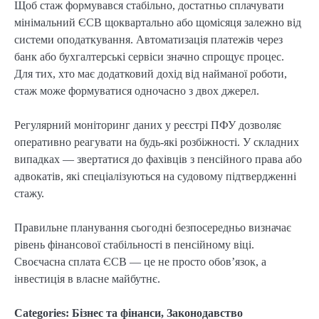
Щоб стаж формувався стабільно, достатньо сплачувати 
мінімальний ЄСВ щоквартально або щомісяця залежно від 
системи оподаткування. Автоматизація платежів через 
банк або бухгалтерські сервіси значно спрощує процес. 
Для тих, хто має додатковий дохід від найманої роботи, 
стаж може формуватися одночасно з двох джерел.
Регулярний моніторинг даних у реєстрі ПФУ дозволяє 
оперативно реагувати на будь-які розбіжності. У складних 
випадках — звертатися до фахівців з пенсійного права або 
адвокатів, які спеціалізуються на судовому підтвердженні 
стажу.
Правильне планування сьогодні безпосередньо визначає 
рівень фінансової стабільності в пенсійному віці. 
Своєчасна сплата ЄСВ — це не просто обов’язок, а 
інвестиція в власне майбутнє.
Categories:
Бізнес та фінанси
,
Законодавство