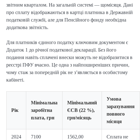
звітним кварталом. На загальній системі — щомісяця. Дані 
про сплату відображаються в картці платника в Державній 
податковій службі, але для Пенсійного фонду необхідна 
додаткова звітність.
Для платників єдиного податку ключовим документом є 
Додаток 1 до річної податкової декларації. Без його 
подання навіть сплачені внески можуть не відобразитися в 
реєстрі ПФУ вчасно. Це одна з найпоширеніших причин, 
чому стаж за попередній рік не з’являється в особистому 
кабінеті.
Умова
Мінімальна
Мінімальний
зарахування
Рік
заробітна
ЄСВ (22 %),
повного
плата, грн
грн/місяць
місяця
2024
7100
1562,00
Сплата не