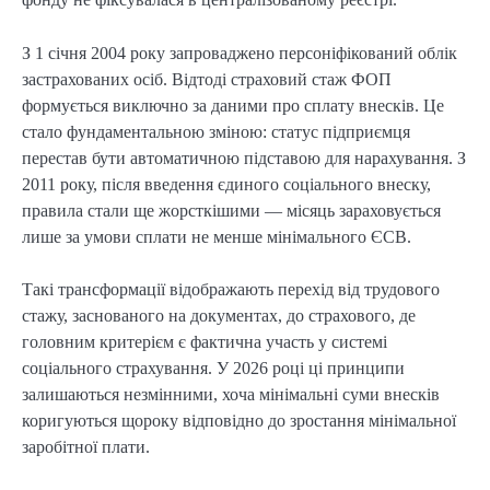
З 1 січня 2004 року запроваджено персоніфікований облік 
застрахованих осіб. Відтоді страховий стаж ФОП 
формується виключно за даними про сплату внесків. Це 
стало фундаментальною зміною: статус підприємця 
перестав бути автоматичною підставою для нарахування. З 
2011 року, після введення єдиного соціального внеску, 
правила стали ще жорсткішими — місяць зараховується 
лише за умови сплати не менше мінімального ЄСВ.
Такі трансформації відображають перехід від трудового 
стажу, заснованого на документах, до страхового, де 
головним критерієм є фактична участь у системі 
соціального страхування. У 2026 році ці принципи 
залишаються незмінними, хоча мінімальні суми внесків 
коригуються щороку відповідно до зростання мінімальної 
заробітної плати.