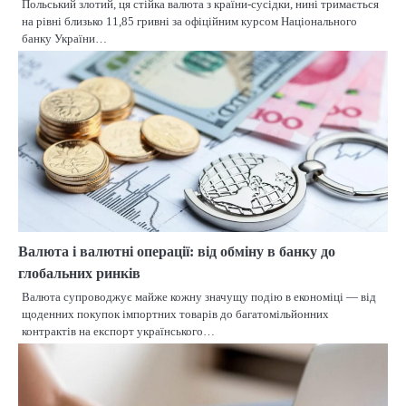
Польський злотий, ця стійка валюта з країни-сусідки, нині тримається
на рівні близько 11,85 гривні за офіційним курсом Національного
банку України…
Валюта і валютні операції: від обміну в банку до
глобальних ринків
Валюта супроводжує майже кожну значущу подію в економіці — від
щоденних покупок імпортних товарів до багатомільйонних
контрактів на експорт українського…