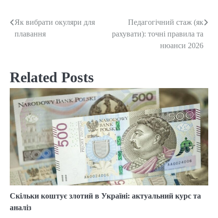
Як вибрати окуляри для
Педагогічний стаж (як
Post
плавання
рахувати): точні правила та
navigation
нюанси 2026
Related Posts
Скільки коштує злотий в Україні: актуальний курс та
аналіз