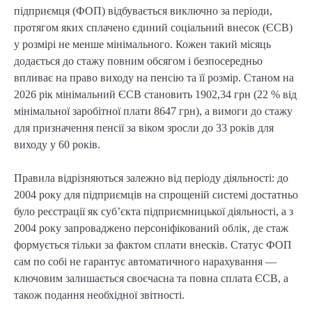
підприємця (ФОП) відбувається виключно за періоди, 
протягом яких сплачено єдиний соціальний внесок (ЄСВ) 
у розмірі не менше мінімального. Кожен такий місяць 
додається до стажу повним обсягом і безпосередньо 
впливає на право виходу на пенсію та її розмір. Станом на 
2026 рік мінімальний ЄСВ становить 1902,34 грн (22 % від 
мінімальної заробітної плати 8647 грн), а вимоги до стажу 
для призначення пенсії за віком зросли до 33 років для 
виходу у 60 років.
Правила відрізняються залежно від періоду діяльності: до 
2004 року для підприємців на спрощеній системі достатньо 
було реєстрації як суб’єкта підприємницької діяльності, а з 
2004 року запроваджено персоніфікований облік, де стаж 
формується тільки за фактом сплати внесків. Статус ФОП 
сам по собі не гарантує автоматичного нарахування — 
ключовим залишається своєчасна та повна сплата ЄСВ, а 
також подання необхідної звітності.