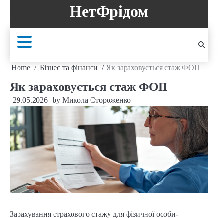
Skip
НетФрідом
to
content
Home
Бізнес та фінанси
Як зараховується стаж ФОП
Як зараховується стаж ФОП
29.05.2026
by
Микола Стороженко
Зарахування страхового стажу для фізичної особи-