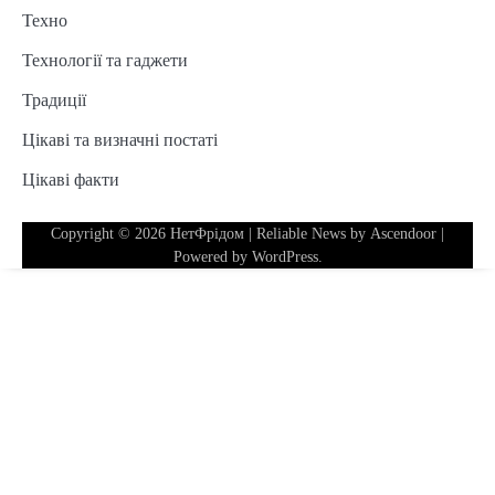
Техно
Технології та гаджети
Традиції
Цікаві та визначні постаті
Цікаві факти
Copyright © 2026
НетФрідом
| Reliable News by
Ascendoor
|
Powered by
WordPress
.