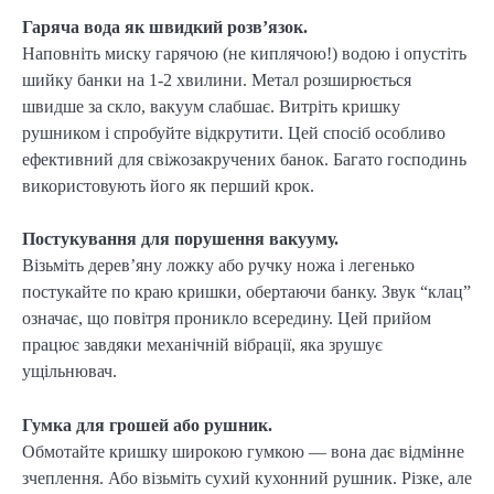
Гаряча вода як швидкий розв’язок.
Наповніть миску гарячою (не киплячою!) водою і опустіть
шийку банки на 1-2 хвилини. Метал розширюється
швидше за скло, вакуум слабшає. Витріть кришку
рушником і спробуйте відкрутити. Цей спосіб особливо
ефективний для свіжозакручених банок. Багато господинь
використовують його як перший крок.
Постукування для порушення вакууму.
Візьміть дерев’яну ложку або ручку ножа і легенько
постукайте по краю кришки, обертаючи банку. Звук “клац”
означає, що повітря проникло всередину. Цей прийом
працює завдяки механічній вібрації, яка зрушує
ущільнювач.
Гумка для грошей або рушник.
Обмотайте кришку широкою гумкою — вона дає відмінне
зчеплення. Або візьміть сухий кухонний рушник. Різке, але