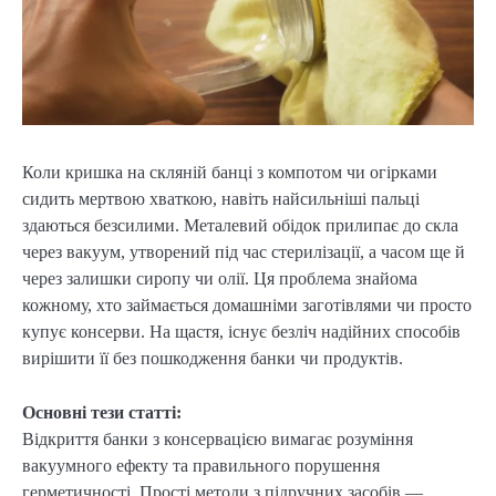
Коли кришка на скляній банці з компотом чи огірками
сидить мертвою хваткою, навіть найсильніші пальці
здаються безсилими. Металевий обідок прилипає до скла
через вакуум, утворений під час стерилізації, а часом ще й
через залишки сиропу чи олії. Ця проблема знайома
кожному, хто займається домашніми заготівлями чи просто
купує консерви. На щастя, існує безліч надійних способів
вирішити її без пошкодження банки чи продуктів.
Основні тези статті:
Відкриття банки з консервацією вимагає розуміння
вакуумного ефекту та правильного порушення
герметичності. Прості методи з підручних засобів —