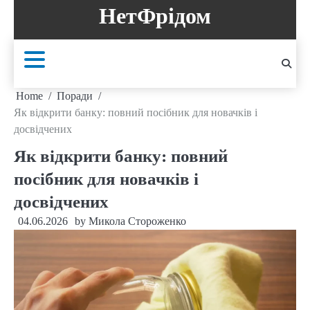
Skip
НетФрідом
to
content
Home
Поради
Як відкрити банку: повний посібник для новачків і
досвідчених
Як відкрити банку: повний
посібник для новачків і
досвідчених
04.06.2026
by
Микола Стороженко