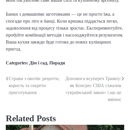
який пасуватиме саме вашій силі та кухонному арсеналу.
Банки з домашніми заготовками — це не просто їжа, а
спогади про літо в банці. Коли кришка піддається легко,
задоволення від процесу тільки зростає. Експериментуйте,
пробуйте комбінації методів і насолоджуйтеся результатом.
Ваша кухня завжди буде готова до нових кулінарних
пригод.
Categories:
Дім і сад
,
Поради
Страви з овочів: рецепти,
Допомога всупереч Трампу:
Post
користь та секрети
як Конгрес США схвалив
navigation
приготування
«український закон» і що це
змінює
Related Posts