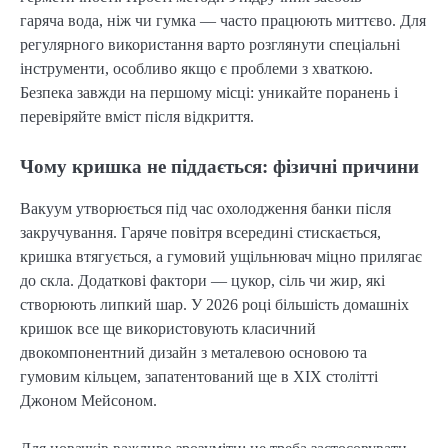
гаряча вода, ніж чи гумка — часто працюють миттєво. Для
регулярного використання варто розглянути спеціальні
інструменти, особливо якщо є проблеми з хваткою.
Безпека завжди на першому місці: уникайте поранень і
перевіряйте вміст після відкриття.
Чому кришка не піддається: фізичні причини
Вакуум утворюється під час охолодження банки після
закручування. Гаряче повітря всередині стискається,
кришка втягується, а гумовий ущільнювач міцно прилягає
до скла. Додаткові фактори — цукор, сіль чи жир, які
створюють липкий шар. У 2026 році більшість домашніх
кришок все ще використовують класичний
двокомпонентний дизайн з металевою основою та
гумовим кільцем, запатентований ще в XIX столітті
Джоном Мейсоном.