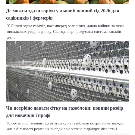
Де можна здати горіхи у львові: повний гід 2026 для
садівників і фермерів
У Львові здача горіхів, насамперед волоських, давно вийшла за межі
випадкових угод на ринку. Сьогодні це продумана система каналів,
де…
Чи потрібно давати сітку на газоблоки: повний розбір
для новачків і профі
Коротко про головне: Давати сітку на газоблоки потрібно не завжди,
але в більшості реальних випадків це значно підвищує міцність і…