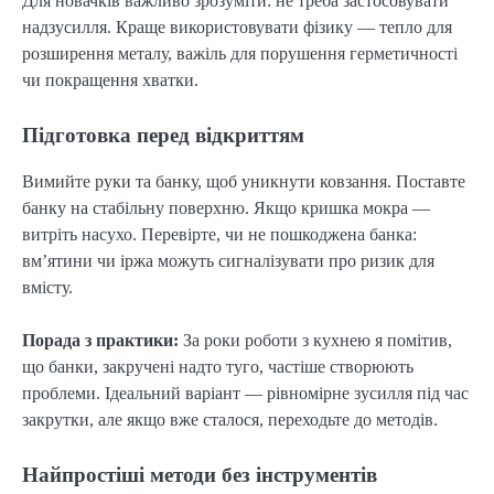
Для новачків важливо зрозуміти: не треба застосовувати
надзусилля. Краще використовувати фізику — тепло для
розширення металу, важіль для порушення герметичності
чи покращення хватки.
Підготовка перед відкриттям
Вимийте руки та банку, щоб уникнути ковзання. Поставте
банку на стабільну поверхню. Якщо кришка мокра —
витріть насухо. Перевірте, чи не пошкоджена банка:
вм’ятини чи іржа можуть сигналізувати про ризик для
вмісту.
Порада з практики:
За роки роботи з кухнею я помітив,
що банки, закручені надто туго, частіше створюють
проблеми. Ідеальний варіант — рівномірне зусилля під час
закрутки, але якщо вже сталося, переходьте до методів.
Найпростіші методи без інструментів