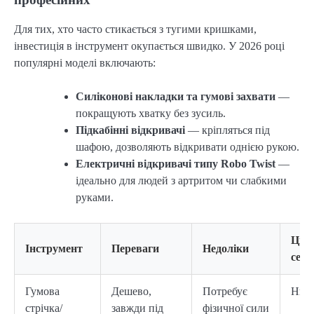
Для тих, хто часто стикається з тугими кришками,
інвестиція в інструмент окупається швидко. У 2026 році
популярні моделі включають:
Силіконові накладки та гумові захвати
—
покращують хватку без зусиль.
Підкабінні відкривачі
— кріпляться під
шафою, дозволяють відкривати однією рукою.
Електричні відкривачі типу Robo Twist
—
ідеально для людей з артритом чи слабкими
руками.
Цін
Інструмент
Переваги
Недоліки
сегм
Гумова
Дешево,
Потребує
Низ
стрічка/
завжди під
фізичної сили