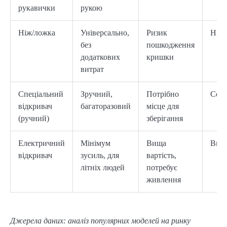
рукавички
рукою
Ніж/ложка
Універсально,
Ризик
Низ
без
пошкодження
додаткових
кришки
витрат
Спеціальний
Зручний,
Потрібно
Сере
відкривач
багаторазовий
місце для
(ручний)
зберігання
Електричний
Мінімум
Вища
Вис
відкривач
зусиль, для
вартість,
літніх людей
потребує
живлення
Джерела даних: аналіз популярних моделей на ринку