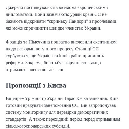
Джерело поспілкувалося з вісьмома європейськими
дипломатами. Вони зазначають: уряди країн ЄС не
бажають відкривати “скриньку Пандори” з проблемами,
які може спричинити швидке членство України.
Франція та Німеччина приватно висловили скептицизм
щодо реформи вступного процесу. Столиці ЄС
турбуються, що Україна та інші країни припинять
реформи. Зокрема, боротьбу з корупцією – якщо
отримають членство завчасно.
Пропозиції з Києва
Віцепрем’єр-міністр України Тарас Качка запевнив: Київ
готовий врахувати занепокоєння ЄС. Він запропонував
систему моніторингу для перевірки демократичних
стандартів. А також перехідний період перед отриманням
сільськогосподарських субсидій.