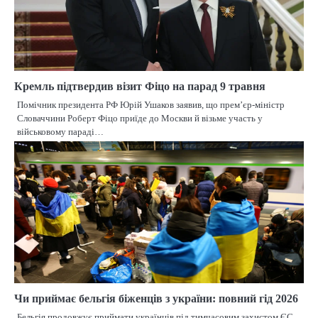
Кремль підтвердив візит Фіцо на парад 9 травня
Помічник президента РФ Юрій Ушаков заявив, що прем’єр-міністр
Словаччини Роберт Фіцо приїде до Москви й візьме участь у
військовому параді…
Чи приймає бельгія біженців з україни: повний гід 2026
Бельгія продовжує приймати українців під тимчасовим захистом ЄС,