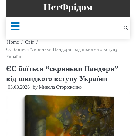
Skip
НетФрідом
to
content
Home
Світ
ЄС боїться “скриньки Пандори” від швидкого вступу
України
ЄС боїться “скриньки Пандори”
від швидкого вступу України
03.03.2026
by
Микола Стороженко