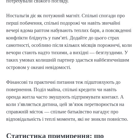
потребували свіжого погляду.
Ностальгія діє як потужний магніт. Спільні спогади про
перші побачення, спільні подорожі чи навіть звичайні
вечері вдома раптом набувають теплих барв, а повсякденні
конфлікти бліднуть у пам’яті. Додайте до цього страх
самотності, особливо після кількох місяців порожнечі, коли
вечори стають надто тихими, а вихідні — безглуздими. У
таких умовах колишній партнер здається найбезпечнішим
островом у океані невідомості.
Фінансові та практичні питання теж підштовхують до
повернення. Поділ майна, спільні кредити чи навіть
оренда житла часто змушують підтримувати контакт. А
коли з’являється дитина, цей зв’язок перетворюється на
справжній місток — спільне батьківство нагадує про
відповідальність і теплі моменти, які не зникли повністю.
Статистика примирення: що