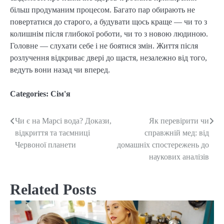
більш продуманим процесом. Багато пар обирають не
повертатися до старого, а будувати щось краще — чи то з
колишнім після глибокої роботи, чи то з новою людиною.
Головне — слухати себе і не боятися змін. Життя після
розлучення відкриває двері до щастя, незалежно від того,
ведуть вони назад чи вперед.
Categories:
Сім'я
Чи є на Марсі вода? Докази,
Як перевірити чи
Post
відкриття та таємниці
справжній мед: від
navigation
Червоної планети
домашніх спостережень до
наукових аналізів
Related Posts