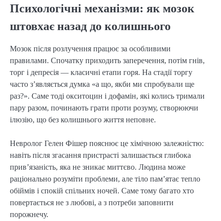
Психологічні механізми: як мозок
штовхає назад до колишнього
Мозок після розлучення працює за особливими
правилами. Спочатку приходить заперечення, потім гнів,
торг і депресія — класичні етапи горя. На стадії торгу
часто з’являється думка «а що, якби ми спробували ще
раз?». Саме тоді окситоцин і дофамін, які колись тримали
пару разом, починають грати проти розуму, створюючи
ілюзію, що без колишнього життя неповне.
Невролог Гелен Фішер пояснює це хімічною залежністю:
навіть після згасання пристрасті залишається глибока
прив’язаність, яка не зникає миттєво. Людина може
раціонально розуміти проблеми, але тіло пам’ятає тепло
обіймів і спокій спільних ночей. Саме тому багато хто
повертається не з любові, а з потреби заповнити
порожнечу.