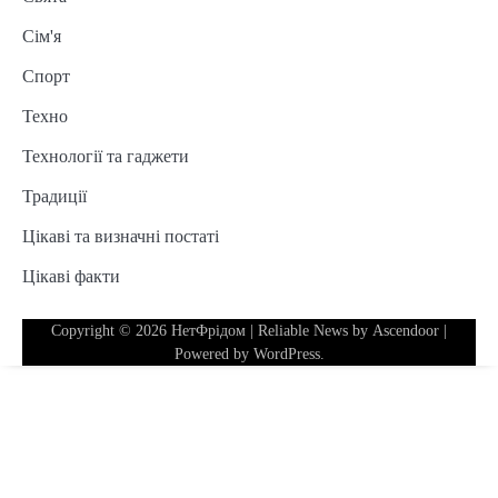
Сім'я
Спорт
Техно
Технології та гаджети
Традиції
Цікаві та визначні постаті
Цікаві факти
Copyright © 2026
НетФрідом
| Reliable News by
Ascendoor
|
Powered by
WordPress
.