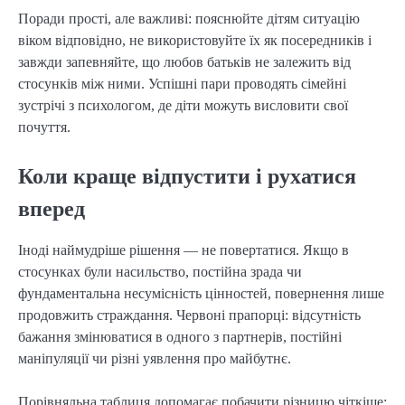
Поради прості, але важливі: пояснюйте дітям ситуацію
віком відповідно, не використовуйте їх як посередників і
завжди запевняйте, що любов батьків не залежить від
стосунків між ними. Успішні пари проводять сімейні
зустрічі з психологом, де діти можуть висловити свої
почуття.
Коли краще відпустити і рухатися
вперед
Іноді наймудріше рішення — не повертатися. Якщо в
стосунках були насильство, постійна зрада чи
фундаментальна несумісність цінностей, повернення лише
продовжить страждання. Червоні прапорці: відсутність
бажання змінюватися в одного з партнерів, постійні
маніпуляції чи різні уявлення про майбутнє.
Порівняльна таблиця допомагає побачити різницю чіткіше: