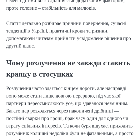
сімей з дітьми возз’єднання стає додатковим фактором,
проте головне – стабільність для малюків.
Стаття детально розбирає причини повернення, сучасні
тенденції в Україні, практичні кроки та ризики,
допомагаючи читачам прийняти усвідомлене рішення про
другий шанс.
Чому розлучення не завжди ставить
крапку в стосунках
Розлучення часто здається кінцем дороги, але насправді
воно може стати лише довгою перервою, під час якої
партнери переосмислюють усе, що здавалося незмінним.
Багато пар розходяться через накопичені дрібниці —
постійні сварки про гроші, брак часу один для одного чи
втрату спільних інтересів. Та коли буря вщухає, приходить
розуміння: колишні недоліки були не фатальними, а просто