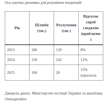
Ось наочна динаміка для розуміння тенденцій:
Відсоток
спроб
Шлюби
Розлучення
Рік
сходжень
(тис.)
(тис.)
(приблизно
)
2023
186
129
8%
2024
150
142
12%
15%
2025
166
26
(прогноз)
Джерела даних: Міністерство юстиції України та аналітика
Опендатабот.