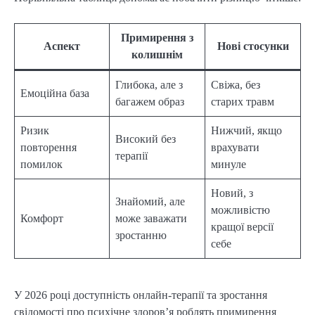
Примирення з
Аспект
Нові стосунки
колишнім
Глибока, але з
Свіжа, без
Емоційна база
багажем образ
старих травм
Ризик
Нижчий, якщо
Високий без
повторення
врахувати
терапії
помилок
минуле
Новий, з
Знайомий, але
можливістю
Комфорт
може заважати
кращої версії
зростанню
себе
У 2026 році доступність онлайн-терапії та зростання
свідомості про психічне здоров’я роблять примирення