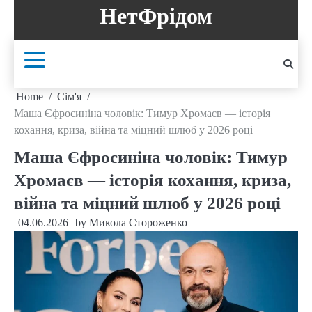
Skip
НетФрідом
to
content
Home
Сім'я
Маша Єфросиніна чоловік: Тимур Хромаєв — історія
кохання, криза, війна та міцний шлюб у 2026 році
Маша Єфросиніна чоловік: Тимур
Хромаєв — історія кохання, криза,
війна та міцний шлюб у 2026 році
04.06.2026
by
Микола Стороженко