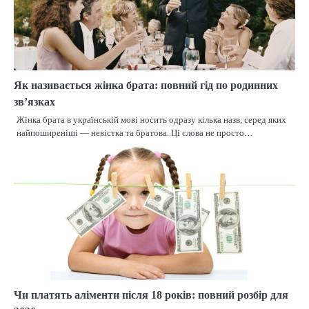
Як називається жінка брата: повний гід по родинних
зв’язках
Жінка брата в українській мові носить одразу кілька назв, серед яких
найпоширеніші — невістка та братова. Ці слова не просто…
Чи платять аліменти після 18 років: повний розбір для