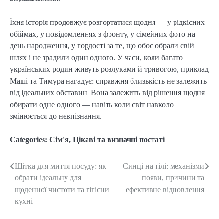
Їхня історія продовжує розгортатися щодня — у рідкісних
обіймах, у повідомленнях з фронту, у сімейних фото на
день народження, у гордості за те, що обоє обрали свій
шлях і не зрадили один одного. У часи, коли багато
українських родин живуть розлуками й тривогою, приклад
Маші та Тимура нагадує: справжня близькість не залежить
від ідеальних обставин. Вона залежить від рішення щодня
обирати одне одного — навіть коли світ навколо
змінюється до невпізнання.
Categories:
Сім'я
,
Цікаві та визначні постаті
Щітка для миття посуду: як
Синці на тілі: механізми
Post
обрати ідеальну для
появи, причини та
navigation
щоденної чистоти та гігієни
ефективне відновлення
кухні