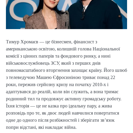
Тимур Хромаєв — це бізнесмен, фінансист з
американською освітою, колишній голова Національної
комісії з цінних паперів та фондового ринку, а нині
військовослужбовець ЗСУ, який з перших днів
повномасштабного вторгнення захищає країну. Його шлюб
з телеведучою Машею Єфросиніною триває понад 22
роки, пережив серйозну кризу на початку 2010-х і
адаптувався до реалій, коли він служить, а вона тримає
родинний тил та продовжує активну громадську роботу.
Їхня історія — це не казка про ідеальну пару, а жива
розповідь про те, як двоє людей навчилися повертатися
одне до одного після розбіжностей і зберігати зв’язок
попри відстані, які накладає війна.