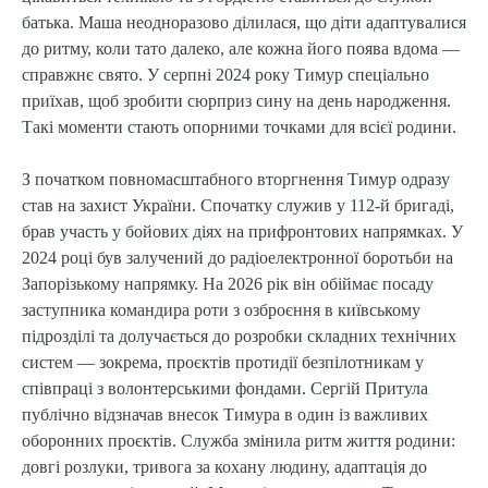
батька. Маша неодноразово ділилася, що діти адаптувалися
до ритму, коли тато далеко, але кожна його поява вдома —
справжнє свято. У серпні 2024 року Тимур спеціально
приїхав, щоб зробити сюрприз сину на день народження.
Такі моменти стають опорними точками для всієї родини.
З початком повномасштабного вторгнення Тимур одразу
став на захист України. Спочатку служив у 112-й бригаді,
брав участь у бойових діях на прифронтових напрямках. У
2024 році був залучений до радіоелектронної боротьби на
Запорізькому напрямку. На 2026 рік він обіймає посаду
заступника командира роти з озброєння в київському
підрозділі та долучається до розробки складних технічних
систем — зокрема, проєктів протидії безпілотникам у
співпраці з волонтерськими фондами. Сергій Притула
публічно відзначав внесок Тимура в один із важливих
оборонних проєктів. Служба змінила ритм життя родини:
довгі розлуки, тривога за кохану людину, адаптація до