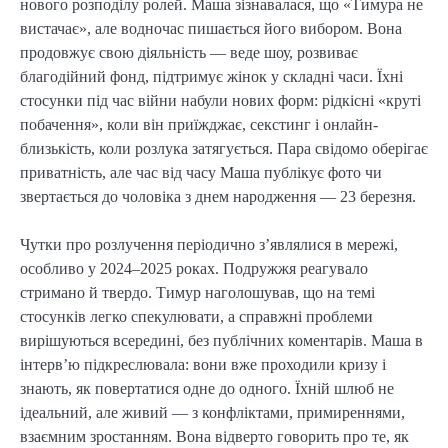
нового розподілу ролей. Маша зізнавалася, що «Тимура не
вистачає», але водночас пишається його вибором. Вона
продовжує свою діяльність — веде шоу, розвиває
благодійний фонд, підтримує жінок у складні часи. Їхні
стосунки під час війни набули нових форм: рідкісні «круті
побачення», коли він приїжджає, секстинг і онлайн-
близькість, коли розлука затягується. Пара свідомо оберігає
приватність, але час від часу Маша публікує фото чи
звертається до чоловіка з днем народження — 23 березня.
Чутки про розлучення періодично з’являлися в мережі,
особливо у 2024–2025 роках. Подружжя реагувало
стримано й твердо. Тимур наголошував, що на темі
стосунків легко спекулювати, а справжні проблеми
вирішуються всередині, без публічних коментарів. Маша в
інтерв’ю підкреслювала: вони вже проходили кризу і
знають, як повертатися одне до одного. Їхній шлюб не
ідеальний, але живий — з конфліктами, примиреннями,
взаємним зростанням. Вона відверто говорить про те, як