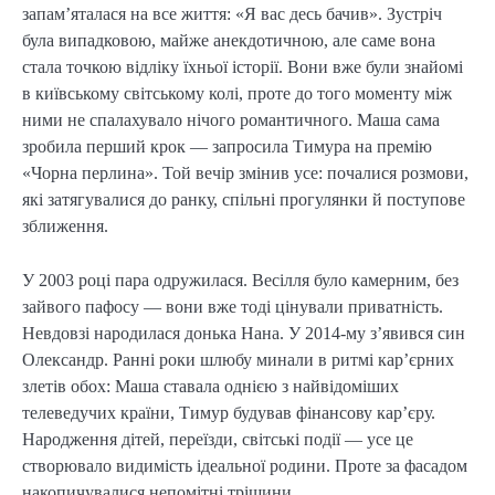
запам’яталася на все життя: «Я вас десь бачив». Зустріч
була випадковою, майже анекдотичною, але саме вона
стала точкою відліку їхньої історії. Вони вже були знайомі
в київському світському колі, проте до того моменту між
ними не спалахувало нічого романтичного. Маша сама
зробила перший крок — запросила Тимура на премію
«Чорна перлина». Той вечір змінив усе: почалися розмови,
які затягувалися до ранку, спільні прогулянки й поступове
зближення.
У 2003 році пара одружилася. Весілля було камерним, без
зайвого пафосу — вони вже тоді цінували приватність.
Невдовзі народилася донька Нана. У 2014-му з’явився син
Олександр. Ранні роки шлюбу минали в ритмі кар’єрних
злетів обох: Маша ставала однією з найвідоміших
телеведучих країни, Тимур будував фінансову кар’єру.
Народження дітей, переїзди, світські події — усе це
створювало видимість ідеальної родини. Проте за фасадом
накопичувалися непомітні тріщини.