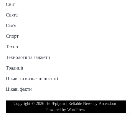
Світ
Свята
Сім'я
Спорт
Техно
Технології та гаджети
Традиції
Цікаві та визначні постаті
Цікаві факти
Copyright © 2026
НетФрідом
| Reliable News by
Ascendoor
|
Powered by
WordPress
.