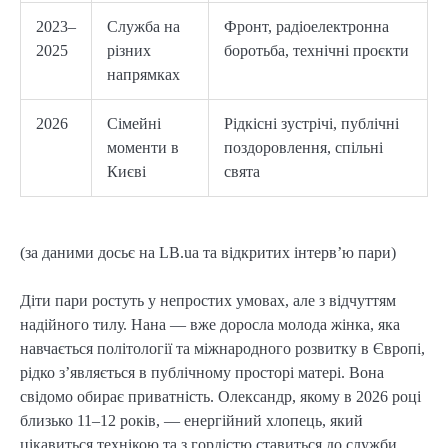
2023–
Служба на
Фронт, радіоелектронна
2025
різних
боротьба, технічні проєкти
напрямках
2026
Сімейні
Рідкісні зустрічі, публічні
моменти в
поздоровлення, спільні
Києві
свята
(за даними досьє на LB.ua та відкритих інтерв’ю пари)
Діти пари ростуть у непростих умовах, але з відчуттям
надійного тилу. Нана — вже доросла молода жінка, яка
навчається політології та міжнародного розвитку в Європі,
рідко з’являється в публічному просторі матері. Вона
свідомо обирає приватність. Олександр, якому в 2026 році
близько 11–12 років, — енергійний хлопець, який
цікавиться технікою та з гордістю ставиться до служби