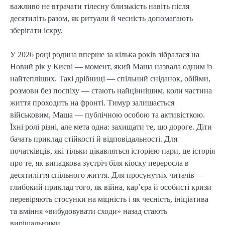
важливо не втрачати тілесну близькість навіть після
десятиліть разом, як ритуали й чесність допомагають
зберігати іскру.
У 2026 році родина вперше за кілька років зібралася на
Новий рік у Києві — момент, який Маша назвала одним із
найтепліших. Такі дрібниці — спільний сніданок, обійми,
розмови без поспіху — стають найціннішим, коли частина
життя проходить на фронті. Тимур залишається
військовим, Маша — публічною особою та активісткою.
Їхні ролі різні, але мета одна: захищати те, що дороге. Діти
бачать приклад стійкості й відповідальності. Для
початківців, які тільки цікавляться історією пари, це історія
про те, як випадкова зустріч біля кіоску переросла в
десятиліття спільного життя. Для просунутих читачів —
глибокий приклад того, як війна, кар’єра й особисті кризи
перевіряють стосунки на міцність і як чесність, ініціатива
та вміння «вибудовувати сходи» назад стають
вирішальними.