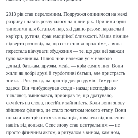
2013 рік став переломним. Подружжя опинилося на межі
розриву і навіть розлучалося на цілий рік. Причини були
типовими для багатьох пар, які давно разом: паралельні
кар’єри, рутина, брак емоційної близькості. Маша пізніше
відверто розповідала, що секс став «порожнім», а вона
перестала відчувати збудження — те, що для неї завжди
було важливим. Шлюб ніби належав усім навколо —
доньці, батькам, друзям, медіа — крім самих них. Вони
жили як добрі друзі й турботливі батьки, але пристрасть
зникла. Розлука дала простір для роздумів. Тимур не
здався. Він «вибудовував сходи» назад: несподівано
з’являвся, змінювався, прибирав те, що дратувало, —
скупість на слова, постійну зайнятість. Коли вони знову
зійшлися фізично, це стало початком нового етапу. Вони
почали «зустрічатися як коханці», ховаючи відновлення
навіть від доньки. Секс знову став центральним — не
просто фізичним актом, а ритуалом з вином, каміном,