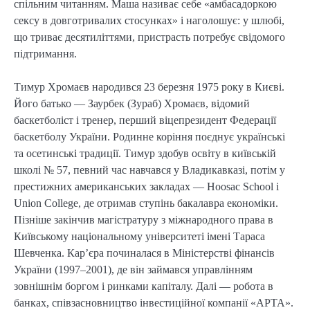
спільним читанням. Маша називає себе «амбасадоркою
сексу в довготривалих стосунках» і наголошує: у шлюбі,
що триває десятиліттями, пристрасть потребує свідомого
підтримання.
Тимур Хромаєв народився 23 березня 1975 року в Києві.
Його батько — Заурбек (Зураб) Хромаєв, відомий
баскетболіст і тренер, перший віцепрезидент Федерації
баскетболу України. Родинне коріння поєднує українські
та осетинські традиції. Тимур здобув освіту в київській
школі № 57, певний час навчався у Владикавказі, потім у
престижних американських закладах — Hoosac School і
Union College, де отримав ступінь бакалавра економіки.
Пізніше закінчив магістратуру з міжнародного права в
Київському національному університеті імені Тараса
Шевченка. Кар’єра починалася в Міністерстві фінансів
України (1997–2001), де він займався управлінням
зовнішнім боргом і ринками капіталу. Далі — робота в
банках, співзасновництво інвестиційної компанії «АРТА».