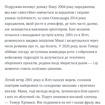
Подружжя виховує доньку Нану 2004 року народження,
яка вже самостійно навчається за кордоном і свідомо
уникає публічності, та сина Олександра 2014 року
народження, який росте в атмосфері, де тато часто далеко,
але залишається важливим орієнтиром. Їхнє кохання
почалося з випадкової зустрічі влітку 2001-го в Ялті,
розвинулося завдяки ініціативі Маші і загартувалося через
чесні розмови про те, що болить. У 2026 році, коли Тимур
обіймає посаду заступника командира роти з озброєння в
київському підрозділі та долучається до технічних
оборонних проєктів, родина іноді збирається разом — і ці
моменти стають особливо цінними.
Літній вечір 2001 року в Ялті пахнув морем, солоним
повітрям набережної та солодкими запахами з вуличних
кіосків. Маша, тоді молода ведуча, зупинилася біля одного
з них по яблучний сік. Поруч опинився високий хлопець
— Тимур Хромаєв. Він подивився на неї і сказав фразу, яка