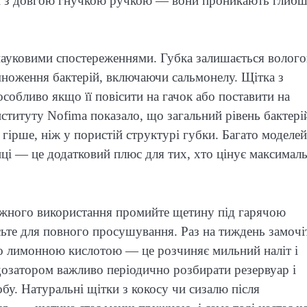
и з довгою гнучкою ручкою — вони проникають глибш
 науковими спостереженнями. Губка залишається волог
ноження бактерій, включаючи сальмонелу. Щітка з
собливо якщо її повісити на гачок або поставити на
ституту Nofima показало, що загальний рівень бактері
гірше, ніж у пористій структурі губки. Багато моделей
ці — це додатковий плюс для тих, хто цінує максимал
кожного використання промийте щетину під гарячою
ьте для повного просушування. Раз на тиждень замочі
бо лимонною кислотою — це розчиняє мильний наліт і
 дозатором важливо періодично розбирати резервуар і
у. Натуральні щітки з кокосу чи сизалю після