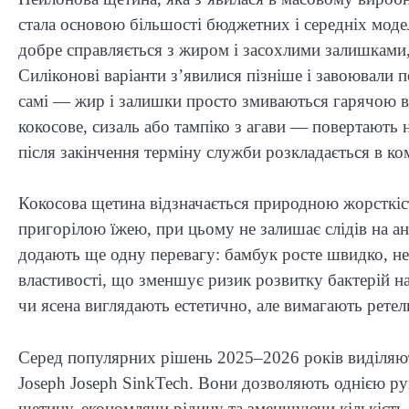
стала основою більшості бюджетних і середніх моде
добре справляється з жиром і засохлими залишками,
Силіконові варіанти з’явилися пізніше і завоювали п
самі — жир і залишки просто змиваються гарячою во
кокосове, сизаль або тампіко з агави — повертають 
після закінчення терміну служби розкладається в ко
Кокосова щетина відзначається природною жорсткістю
пригорілою їжею, при цьому не залишає слідів на а
додають ще одну перевагу: бамбук росте швидко, не
властивості, що зменшує ризик розвитку бактерій на
чи ясена виглядають естетично, але вимагають рет
Серед популярних рішень 2025–2026 років виділяють
Joseph Joseph SinkTech. Вони дозволяють однією ру
щетину, економлячи рідину та зменшуючи кількість 