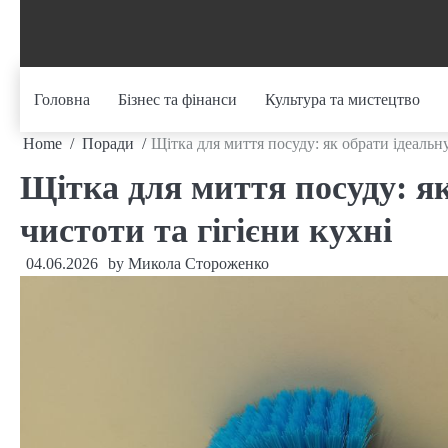
Skip
to
content
Головна
Бізнес та фінанси
Культура та мистецтво
Home
Поради
Щітка для миття посуду: як обрати ідеальну
Щітка для миття посуду: як
чистоти та гігієни кухні
04.06.2026
by
Микола Стороженко