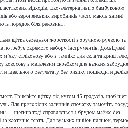
пластикових відходів. Еко-альтернативи з бамбуковою
дів або європейських виробників часто мають знімні
гають порядок біля раковини.
льна щітка середньої жорсткості з зручною ручкою та
не потребує окремого набору інструментів. Досвідчені
в: м’яку силіконову або з тампіко для скла та кришталю
у кокосову з металевим скребком для важких забрудн
ягти ідеального результату без ризику пошкодити деліка
румент. Тримайте щітку під кутом 45 градусів, щоб щет
труль. Для пригорілих залишків спочатку замочіть посуд
лин — щетина тоді справляється з брудом майже без
і за хаотичне тертя. Для вузьких шийок пляшок, термо