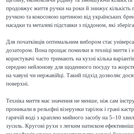
продовжує життя ручки на роки й знижує кількість 
ручкою та кокосовою щетиною від українських брен
насадки та металеві підставки з піддоном, які збері
Для початківців оптимальним вибором стає універса
дозатором. Вона прощає помилки в техніці миття і 
користувачі часто тримають на кухні кілька варіанті
середню нейлонову для щоденного посуду та жорстк
на чавуні чи нержавійці. Такий підхід дозволяє дос
поверхні.
Техніка миття має значення не менше, ніж сам інст
проникали в рельєфні візерунки тарілок і грані кас
гарячій воді з краплею мийного засобу на 5–10 хви
зусиль. Кругові рухи з легким натиском ефективніш