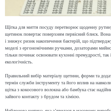
Щітка для миття посуду перетворює щоденну рутину
щетинок повертає поверхням первісний блиск. Вона
і знижує ризик накопичення бактерій, що підтвердж
моделі з ергономічними ручками, дозаторами мийног
тільки починає освоювати кухонні премудрості, так і
екологічність.
Правильний вибір матеріалу щетини, форми та додатк
термін служби інструменту та його вплив на навкол
щітка з кокосового волокна або бамбука стає надійн
зайвого контакту з брудом та хімією.
Нейлонова щетина, яка з’явилася в масовому виробн