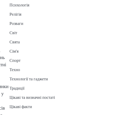
Психологія
Релігія
Розваги
Світ
Свята
,
Сім'я
ень
Спорт
тні
Техно
Технології та гаджети
инки
Традиції
 у
Цікаві та визначні постаті
Цікаві факти
сів