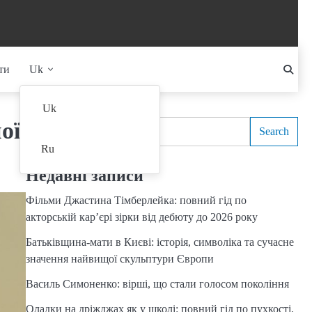
ти
Uk
Search
Uk
ої
Search
Ru
Недавні записи
Фільми Джастина Тімберлейка: повний гід по
акторській кар’єрі зірки від дебюту до 2026 року
Батьківщина-мати в Києві: історія, символіка та сучасне
значення найвищої скульптури Європи
Василь Симоненко: вірші, що стали голосом покоління
Оладки на дріжджах як у школі: повний гід по пухкості,