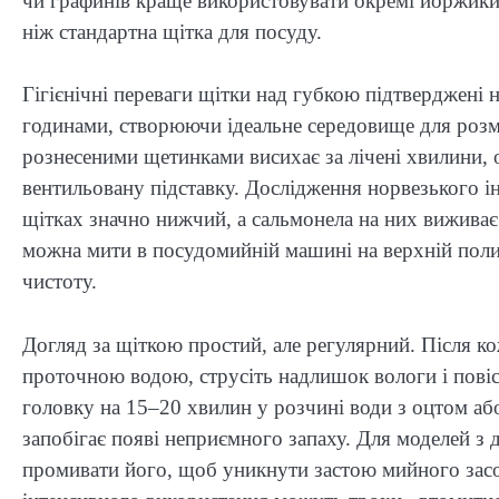
чи графинів краще використовувати окремі йоржик
ніж стандартна щітка для посуду.
Гігієнічні переваги щітки над губкою підтверджені
годинами, створюючи ідеальне середовище для розм
рознесеними щетинками висихає за лічені хвилини, о
вентильовану підставку. Дослідження норвезького ін
щітках значно нижчий, а сальмонела на них виживає 
можна мити в посудомийній машині на верхній поли
чистоту.
Догляд за щіткою простий, але регулярний. Після 
проточною водою, струсіть надлишок вологи і повіс
головку на 15–20 хвилин у розчині води з оцтом а
запобігає появі неприємного запаху. Для моделей з
промивати його, щоб уникнути застою мийного засоб