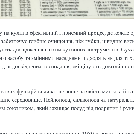
 на кухні в ефективний і приємний процес, де кожне 
 забезпечує глибше очищення, ніж губки, швидше вис
ують дослідження гігієни кухонних інструментів. Суча
о засобу та змінними насадками підходять як для тих,
 для досвідчених господарів, які цінують довговічність
ових функцій впливає не лише на якість миття, а й на
ишнє середовище. Нейлонова, силіконова чи натуральн
им союзником, який захищає посуд від подряпин і руки
ицтві після винаходу поліаміду в 1930-х роках, швидк