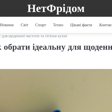
НетФрідом
Новини
Світ
Спорт
Техно
Цікаві факти
Контак
 для щоденної чистоти та гігієни кухні
 обрати ідеальну для щоденн