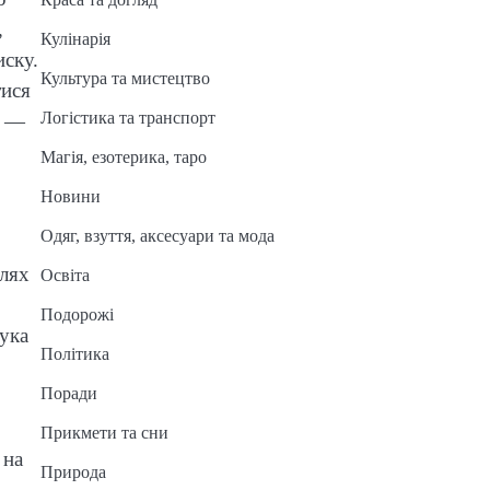
,
Кулінарія
иску.
Культура та мистецтво
тися
Логістика та транспорт
а —
Магія, езотерика, таро
Новини
Одяг, взуття, аксесуари та мода
елях
Освіта
Подорожі
бука
Політика
Поради
Прикмети та сни
 на
Природа