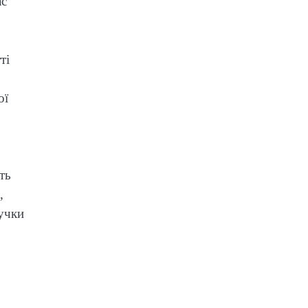
ас
ті
ої
ть
,
учки