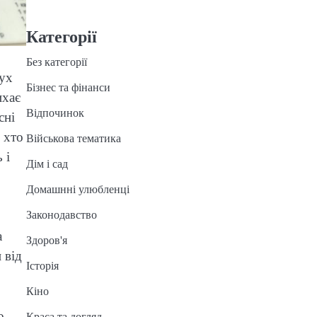
Категорії
Без категорії
рух
Бізнес та фінанси
ихає
Відпочинок
сні
 хто
Військова тематика
 і
Дім і сад
Домашнні улюбленці
Законодавство
а
Здоров'я
 від
Історія
Кіно
о
Краса та догляд