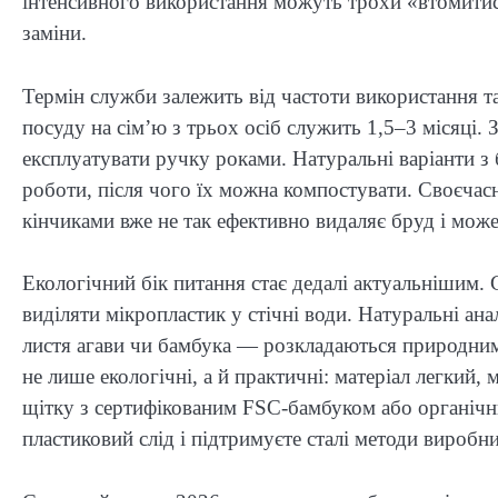
інтенсивного використання можуть трохи «втомитис
заміни.
Термін служби залежить від частоти використання т
посуду на сім’ю з трьох осіб служить 1,5–3 місяці.
експлуатувати ручку роками. Натуральні варіанти з 
роботи, після чого їх можна компостувати. Своєчас
кінчиками вже не так ефективно видаляє бруд і може
Екологічний бік питання стає дедалі актуальнішим
виділяти мікропластик у стічні води. Натуральні ан
листя агави чи бамбука — розкладаються природним
не лише екологічні, а й практичні: матеріал легкий,
щітку з сертифікованим FSC-бамбуком або органіч
пластиковий слід і підтримуєте сталі методи виробн