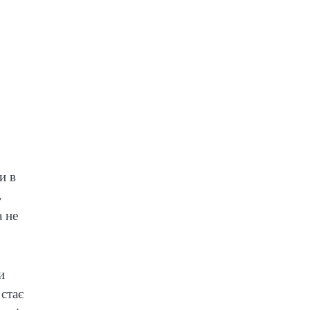
и в
ь
 не
и
 стає