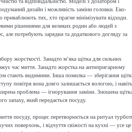
ністю та відповідальністю. Моделі з дозатором і
родуманий дизайн і можливість заміни головки. Еко-
 приваблюють тих, хто прагне мінімізувати відходи.
евими рішеннями для великих родин або людей з
 але потребують зарядки та додаткового догляду за
ору жорсткості. Занадто м’яка щітка для сильних
вжує час миття. Занадто жорстка на антипригарному
асом стають видимими. Інша помилка — зберігання щітк
ступу повітря вона довго залишається вологою, і навіт
оширена проблема — ігнорування заміни. Зношена щітка
го запаху, який передається посуду.
 миття посуду, процес перетворюється на ритуал турбот
кучих поверхонь, і відчуття свіжості на кухні — усе це