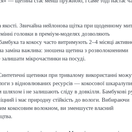
я» — щетина стає менш пружною, і саме тоді настає ч
а якості. Звичайна нейлонова щітка при щоденному мит
 Змінні головки в преміум-моделях дозволяють
бамбука та кокосу часто витримують 2–4 місяці активн
на заміна важлива: зношена щетина з розволокненими
 залишати мікрочастинки на посуді.
. Синтетичні щетинки при тривалому використанні можу
алоги з відновлюваних ресурсів — кокосової шкаралупи
 шляхом і не залишають сліду в довкілля. Бамбукові р
 міцний і має природну стійкість до вологи. Вибираючи
ним кокосовим волокном, ви зменшуєте власний
ицтва.