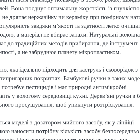
лей. Вона поєднує оптимальну жорсткість із гнучкістю
 не дряпає нержавійку чи кераміку при помірному нат
опулярність завдяки м’якості та здатності легко очища
дою, а матеріал не вбирає запахи. Натуральні волокн
нас до традиційних методів прибирання, де інструмент
мпості, а не забруднює планету мікропластиком.
, яка ідеально підходить для каструль і сковорідок з
нтипригарних покриттях. Бамбукові ручки в таких мод
 потребує пестицидів і має природні антимікробні
віть у вологому середовищі кухні. Дерев’яні ручки з 
ельного просушування, щоб уникнути розтріскування.
ся моделі з дозатором мийного засобу, як у лінійці
кою наносити потрібну кількість засобу безпосередньо
рухів. Нові версії пропонують змінні головки, що