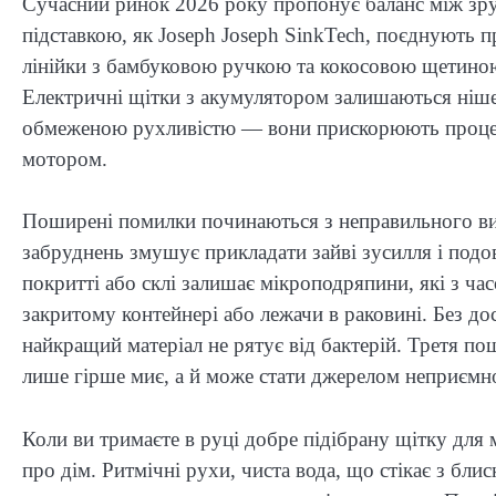
Сучасний ринок 2026 року пропонує баланс між зруч
підставкою, як Joseph Joseph SinkTech, поєднують п
лінійки з бамбуковою ручкою та кокосовою щетиною
Електричні щітки з акумулятором залишаються ніш
обмеженою рухливістю — вони прискорюють процес,
мотором.
Поширені помилки починаються з неправильного виб
забруднень змушує прикладати зайві зусилля і подо
покритті або склі залишає мікроподряпини, які з ч
закритому контейнері або лежачи в раковині. Без до
найкращий матеріал не рятує від бактерій. Третя п
лише гірше миє, а й може стати джерелом неприємно
Коли ви тримаєте в руці добре підібрану щітку для
про дім. Ритмічні рухи, чиста вода, що стікає з блис