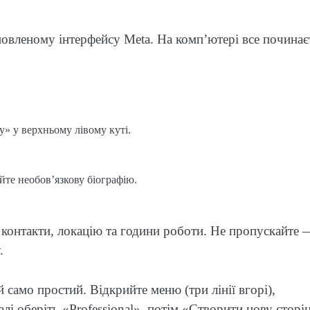
овленому інтерфейсу Meta. На комп’ютері все починає
.
» у верхньому лівому куті.
.
айте необов’язкову біографію.
контакти, локацію та години роботи. Не пропускайте 
.
само простий. Відкрийте меню (три лінії вгорі),
лі оберіть «Professional», потім «Створити нову сторі