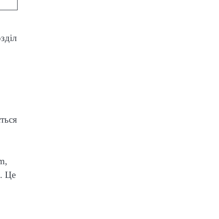
зділ
ється
m,
. Це