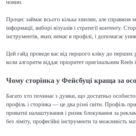
новин.
Процес займає всього кілька хвилин, але справжня 
інформації, виборі візуалів і стратегії контенту. Стор
інструментів, яких немає в профілі, і допомагає уни
Цей гайд проведе вас від першого кліку до перших р
коли алгоритм віддає пріоритет оригінальним Reels 
Чому сторінка у Фейсбуці краща за ос
Багато хто починає з думки, що достатньо особистог
профіль і сторінка — це два різні світи. Профіль пр
приватні налаштування і ризик блокування за рекл
без ліміту, професійні інструменти та можливість ма