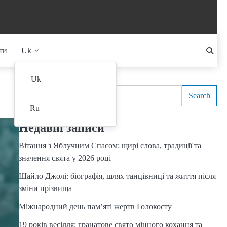
ти
Uk
Search
Uk
Search
Ru
Недавні записи
Вітання з Яблучним Спасом: щирі слова, традиції та
значення свята у 2026 році
Шайло Джолі: біографія, шлях танцівниці та життя після
зміни прізвища
Міжнародний день пам’яті жертв Голокосту
19 років весілля: гранатове свято міцного кохання та