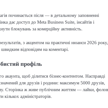
магія починається після — в детальному заповненні
інка дає доступ до Meta Business Suite, інсайтів і
кнути блокувань за комерційну активність.
езультатів, з акцентом на практичні нюанси 2026 року,
і швидким відповідям на коментарі.
обистий профіль
о акаунта, щоб ділитися бізнес-контентом. Насправді
изначений для друзів і родини: максимум 5000 друзів,
аму. Сторінка ж живе публічним життям — лайки, фоло
ти кількох адміністраторів.