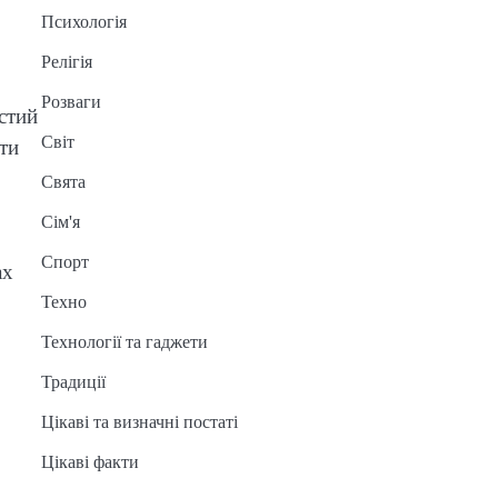
Психологія
Релігія
Розваги
стий
Світ
шти
Свята
Сім'я
Спорт
ах
Техно
Технології та гаджети
Традиції
Цікаві та визначні постаті
Цікаві факти