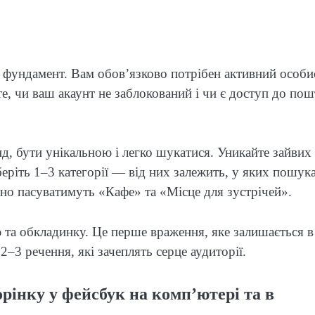
 фундамент. Вам обов’язково потрібен активний особи
те, чи ваш акаунт не заблокований і чи є доступ до по
д, бути унікальною і легко шукатися. Уникайте зайвих
еріть 1–3 категорії — від них залежить, у яких пошук
льно пасуватимуть «Кафе» та «Місце для зустрічей».
ю та обкладинку. Це перше враження, яке залишається в
–3 речення, які зачеплять серце аудиторії.
рінку у фейсбук на комп’ютері та в