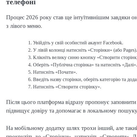
телефоні
Процес 2026 року став ще інтуїтивнішим завдяки он
з лівого меню.
Увійдіть у свій особистий акаунт Facebook.
У лівій колонці натисніть «Сторінки» (або Pages)
Клікніть велику синю кнопку «Створити сторінку
Оберіть «Публічна сторінка» та натисніть «Далі»
Натисніть «Почати».
Введіть назву сторінки, оберіть категорію та дод
Натисніть «Створити сторінку».
Після цього платформа відразу пропонує заповнити 
підвищує довіру та допомагає в локальному пошуку
На мобільному додатку шлях трохи інший, але такий 
прокрутіть до «Сторінки», натисніть «Створити». Да