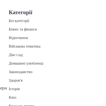
Категорії
Без категорії
Бізнес та фінанси
Відпочинок
Військова тематика
Дім і сад
Домашнні улюбленці
Законодавство
Здоров'я
вери
Історія
Кіно
Краса та догляд