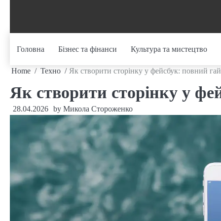
Skip
to
content
Головна
Бізнес та фінанси
Культура та мистецтво
Home
Техно
Як створити сторінку у фейсбук: повний гай
Як створити сторінку у фе
28.04.2026
by
Микола Стороженко