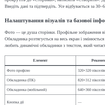
Введіть дані та підтвердіть. Усе відбувається за 30–6
Налаштування візуалів та базової інфо
Фото — це душа сторінки. Профільне зображення від
Обкладинка розтягується на весь екран і змінюєтьс
любить динамічні обкладинки з текстом, який читаєт
Елемент
Рекомен
Фото профілю
320×320 пікселів
Обкладинка (ПК)
820×312 пікселів
Обкладинка (мобільний)
640×360 пікселів
Кнопка дії
—