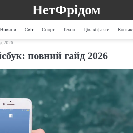
НетФрідом
Новини
Світ
Спорт
Техно
Цікаві факти
Контак
д 2026
йсбук: повний гайд 2026