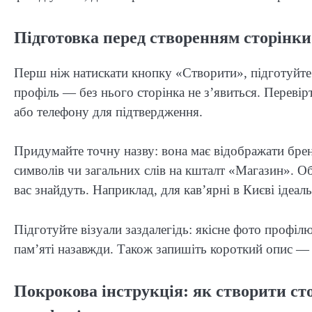
Підготовка перед створенням сторінки
Перш ніж натискати кнопку «Створити», підготуйте
профіль — без нього сторінка не з’явиться. Перевір
або телефону для підтвердження.
Придумайте точну назву: вона має відображати брен
символів чи загальних слів на кшталт «Магазин». Об
вас знайдуть. Наприклад, для кав’ярні в Києві ідеа
Підготуйте візуали заздалегідь: якісне фото профіл
пам’яті назавжди. Також запишіть короткий опис — 2
Покрокова інструкція: як створити сто