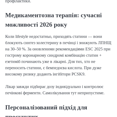
профілактики.
Медикаментозна терапія: сучасні
можливості 2026 року
Коли lifestyle недостатньо, приходять статини — вони
блокують синтез холестерину в печінці і знижують ЛПНЩ
на 30–50 %. За оновленими рекомендаціями ESC 2025 при
гострому коронарному синдромі комбінацію статин +
езетиміб починають уже в лікарні. Для тих, хто не
переносить статини, є бемпедоєва кислота. При дуже
високому ризику додають інгібітори PCSK9.
Лікар завжди підбирає дозу індивідуально і контролює
печінкові ферменти. Самолікування тут неприпустиме.
Персоналізований підхід для
просунутих