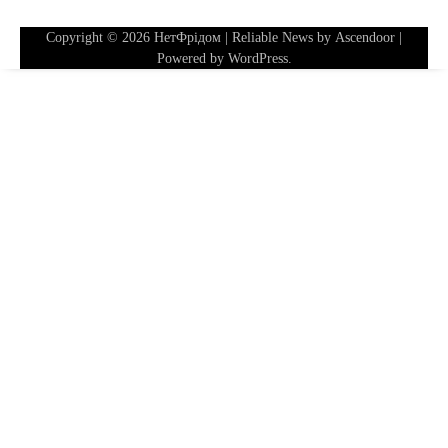
Copyright © 2026
НетФрідом
| Reliable News by
Ascendoor
|
Powered by
WordPress
.