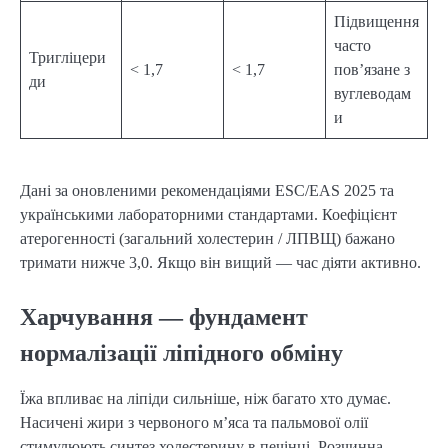
Підвищення
часто
Тригліцери
< 1,7
< 1,7
пов’язане з
ди
вуглеводам
и
Дані за оновленими рекомендаціями ESC/EAS 2025 та
українськими лабораторними стандартами. Коефіцієнт
атерогенності (загальний холестерин / ЛПВЩ) бажано
тримати нижче 3,0. Якщо він вищий — час діяти активно.
Харчування — фундамент
нормалізації ліпідного обміну
Їжа впливає на ліпіди сильніше, ніж багато хто думає.
Насичені жири з червоного м’яса та пальмової олії
стимулюють синтез холестерину в печінці. Розчинна