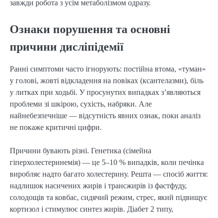
завжди робота з усім метаболізмом одразу.
Ознаки порушення та основні
причини дисліпідемії
Ранні симптоми часто ігнорують: постійна втома, «туман»
у голові, жовті відкладення на повіках (ксантелазми), біль
у литках при ходьбі. У просунутих випадках з’являються
проблеми зі шкірою, сухість, набряки. Але
найнебезпечніше — відсутність явних ознак, поки аналіз
не покаже критичні цифри.
Причини бувають різні. Генетика (сімейна
гіперхолестеринемія) — це 5–10 % випадків, коли печінка
виробляє надто багато холестерину. Решта — спосіб життя:
надлишок насичених жирів і трансжирів із фастфуду,
солодощів та ковбас, сидячий режим, стрес, який підвищує
кортизол і стимулює синтез жирів. Діабет 2 типу,