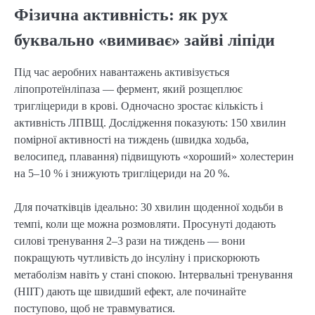
Фізична активність: як рух
буквально «вимиває» зайві ліпіди
Під час аеробних навантажень активізується
ліпопротеїнліпаза — фермент, який розщеплює
тригліцериди в крові. Одночасно зростає кількість і
активність ЛПВЩ. Дослідження показують: 150 хвилин
помірної активності на тиждень (швидка ходьба,
велосипед, плавання) підвищують «хороший» холестерин
на 5–10 % і знижують тригліцериди на 20 %.
Для початківців ідеально: 30 хвилин щоденної ходьби в
темпі, коли ще можна розмовляти. Просунуті додають
силові тренування 2–3 рази на тиждень — вони
покращують чутливість до інсуліну і прискорюють
метаболізм навіть у стані спокою. Інтервальні тренування
(HIIT) дають ще швидший ефект, але починайте
поступово, щоб не травмуватися.