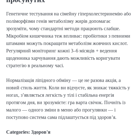
Генетичне тестування на сімейну гіперхолестеринемію або
поліморфізми генів метаболізму жирів допомагає
зрозуміти, чому стандартні методи працюють слабше.
Мікробіом кишечника теж впливає: пробіотики з певними
штамами можуть покращити метаболізм жовчних кислот.
Регулярний моніторинг кожні 3–6 місяців + ведення
щоденника харчування дають можливість коригувати
стратегію в реальному часі.
Нормалізація ліпідного обміну — це не разова акція, а
новий стиль життя. Коли ви відчуєте, як зникає тяжкість у
ногах, з’являється легкість у тілі і стабільна енергія
протягом дня, ви зрозумієте: гра варта свічок. Почніть із
малого — одного зміни в меню або прогулянки — і
поступово система сама підлаштується під здоров’я.
Categories:
Здоров'я