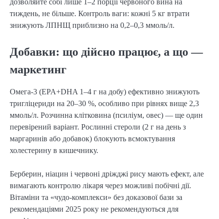
дозволяйте собі лише 1–2 порції червоного вина на
тиждень, не більше. Контроль ваги: кожні 5 кг втрати
знижують ЛПНЩ приблизно на 0,2–0,3 ммоль/л.
Добавки: що дійсно працює, а що —
маркетинг
Омега-3 (EPA+DHA 1–4 г на добу) ефективно знижують
тригліцериди на 20–30 %, особливо при рівнях вище 2,3
ммоль/л. Розчинна клітковина (псиліум, овес) — ще один
перевірений варіант. Рослинні стероли (2 г на день з
маргаринів або добавок) блокують всмоктування
холестерину в кишечнику.
Берберин, ніацин і червоні дріжджі рису мають ефект, але
вимагають контролю лікаря через можливі побічні дії.
Вітаміни та «чудо-комплекси» без доказової бази за
рекомендаціями 2025 року не рекомендуються для