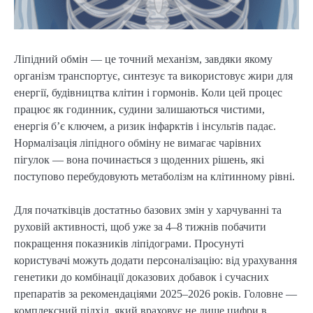
Ліпідний обмін — це точний механізм, завдяки якому
організм транспортує, синтезує та використовує жири для
енергії, будівництва клітин і гормонів. Коли цей процес
працює як годинник, судини залишаються чистими,
енергія б’є ключем, а ризик інфарктів і інсультів падає.
Нормалізація ліпідного обміну не вимагає чарівних
пігулок — вона починається з щоденних рішень, які
поступово перебудовують метаболізм на клітинному рівні.
Для початківців достатньо базових змін у харчуванні та
руховій активності, щоб уже за 4–8 тижнів побачити
покращення показників ліпідограми. Просунуті
користувачі можуть додати персоналізацію: від урахування
генетики до комбінації доказових добавок і сучасних
препаратів за рекомендаціями 2025–2026 років. Головне —
комплексний підхід, який враховує не лише цифри в