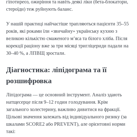
гіпотиреоз, ожиріння та навіть деякі ліки (бета-блокатори,
стероїди) теж руйнують баланс.
У нашій практиці найчастіше трапляються пацієнти 35–55
років, які роками їли «звичайну» українську кухню з
великою кількістю смаженого м’яса та білого хліба. Після
корекції раціону вже за три місяці тригліцериди падали на
30–40 %, а ЛПВЩ зростали.
Діагностика: ліпідограма та її
розшифровка
Ліпідограма — це основний інструмент. Аналіз здають
натщесерце після 9–12 годин голодування. Крім
загального холестерину, важливо дивитися на фракції.
Цільові значення залежать від індивідуального ризику (за
шкалами SCORE2 або PREVENT), але орієнтовні норми
такі: