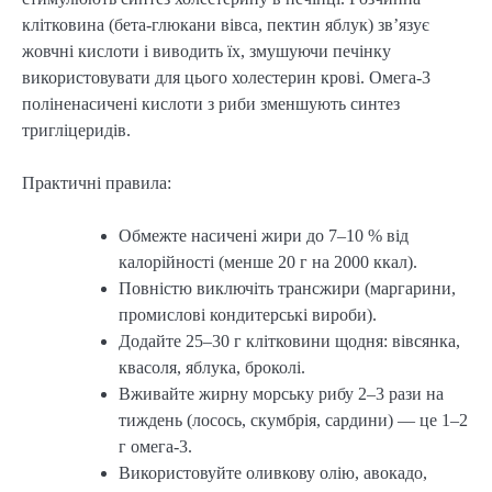
клітковина (бета-глюкани вівса, пектин яблук) зв’язує
жовчні кислоти і виводить їх, змушуючи печінку
використовувати для цього холестерин крові. Омега-3
поліненасичені кислоти з риби зменшують синтез
тригліцеридів.
Практичні правила:
Обмежте насичені жири до 7–10 % від
калорійності (менше 20 г на 2000 ккал).
Повністю виключіть трансжири (маргарини,
промислові кондитерські вироби).
Додайте 25–30 г клітковини щодня: вівсянка,
квасоля, яблука, броколі.
Вживайте жирну морську рибу 2–3 рази на
тиждень (лосось, скумбрія, сардини) — це 1–2
г омега-3.
Використовуйте оливкову олію, авокадо,