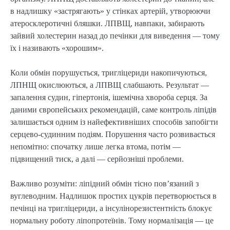
в надлишку «застрягають» у стінках артерій, утворюючи
атеросклеротичні бляшки. ЛПВЩ, навпаки, забирають
зайвий холестерин назад до печінки для виведення — тому
їх і називають «хорошим».
Коли обмін порушується, тригліцериди накопичуються,
ЛПНЩ окислюються, а ЛПВЩ слабшають. Результат —
запалення судин, гіпертонія, ішемічна хвороба серця. За
даними європейських рекомендацій, саме контроль ліпідів
залишається одним із найефективніших способів запобігти
серцево-судинним подіям. Порушення часто розвивається
непомітно: спочатку лише легка втома, потім —
підвищений тиск, а далі — серйозніші проблеми.
Важливо розуміти: ліпідний обмін тісно пов’язаний з
вуглеводним. Надлишок простих цукрів перетворюється в
печінці на тригліцериди, а інсулінорезистентність блокує
нормальну роботу ліпопротеїнів. Тому нормалізація — це