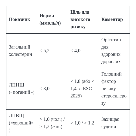
Ціль для
Норма
Показник
високого
Коментар
(ммоль/л)
ризику
Орієнтир
Загальний
для
< 5,2
< 4,0
холестерин
здорових
дорослих
Головний
< 1,8 (або <
фактор
ЛПНЩ
< 3,0
1,4 за ESC
ризику
(«поганий»)
2025)
атеросклеро
зу
ЛПВЩ
> 1,0 (чол.) /
Захищає
(«хороший»
> 1,0 / > 1,2
> 1,2 (жін.)
судини
)