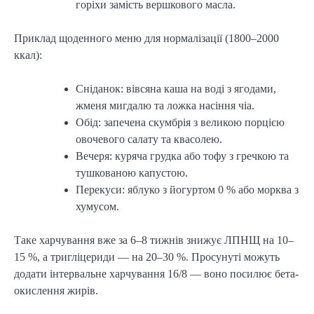
горіхи замість вершкового масла.
Приклад щоденного меню для нормалізації (1800–2000
ккал):
Сніданок: вівсяна каша на воді з ягодами,
жменя мигдалю та ложка насіння чіа.
Обід: запечена скумбрія з великою порцією
овочевого салату та квасолею.
Вечеря: куряча грудка або тофу з гречкою та
тушкованою капустою.
Перекуси: яблуко з йогуртом 0 % або морква з
хумусом.
Таке харчування вже за 6–8 тижнів знижує ЛПНЩ на 10–
15 %, а тригліцериди — на 20–30 %. Просунуті можуть
додати інтервальне харчування 16/8 — воно посилює бета-
окислення жирів.