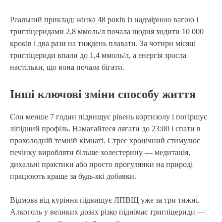
Реальний приклад: жінка 48 років із надмірною вагою і
тригліцеридами 2,8 ммоль/л почала щодня ходити 10 000
кроків і два рази на тиждень плавати. За чотири місяці
тригліцериди впали до 1,4 ммоль/л, а енергія зросла
настільки, що вона почала бігати.
Інші ключові зміни способу життя
Сон менше 7 годин підвищує рівень кортизолу і погіршує
ліпідний профіль. Намагайтеся лягати до 23:00 і спати в
прохолодній темній кімнаті. Стрес хронічний стимулює
печінку виробляти більше холестерину — медитація,
дихальні практики або просто прогулянки на природі
працюють краще за будь-які добавки.
Відмова від куріння підвищує ЛПВЩ уже за три тижні.
Алкоголь у великих дозах різко піднімає тригліцериди —