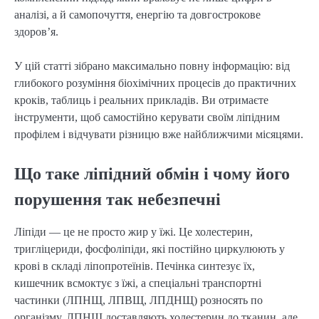
аналізі, а й самопочуття, енергію та довгострокове
здоров’я.
У цій статті зібрано максимально повну інформацію: від
глибокого розуміння біохімічних процесів до практичних
кроків, таблиць і реальних прикладів. Ви отримаєте
інструменти, щоб самостійно керувати своїм ліпідним
профілем і відчувати різницю вже найближчими місяцями.
Що таке ліпідний обмін і чому його
порушення так небезпечні
Ліпіди — це не просто жир у їжі. Це холестерин,
тригліцериди, фосфоліпіди, які постійно циркулюють у
крові в складі ліпопротеїнів. Печінка синтезує їх,
кишечник всмоктує з їжі, а спеціальні транспортні
частинки (ЛПНЩ, ЛПВЩ, ЛПДНЩ) розносять по
організму. ЛПНЩ доставляють холестерин до тканин, але