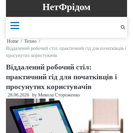
Skip
НетФрідом
to
content
Home
Техно
Віддалений робочий стіл: практичний гід для початківців і
просунутих користувачів
Віддалений робочий стіл:
практичний гід для початківців і
просунутих користувачів
28.06.2026
by
Микола Стороженко