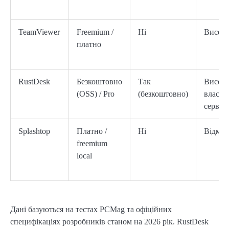
TeamViewer
Freemium /
Ні
Висок
платно
RustDesk
Безкоштовно
Так
Висока
(OSS) / Pro
(безкоштовно)
власн
сервер
Splashtop
Платно /
Ні
Відмін
freemium
local
Дані базуються на тестах PCMag та офіційних
специфікаціях розробників станом на 2026 рік. RustDesk