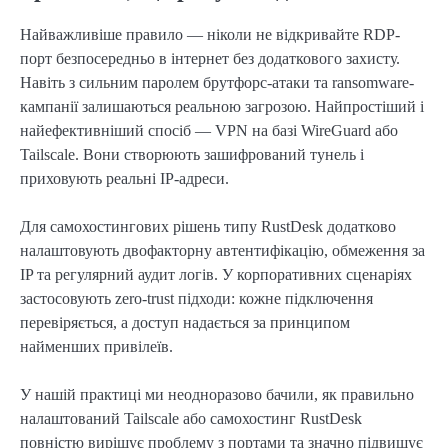
Найважливіше правило — ніколи не відкривайте RDP-
порт безпосередньо в інтернет без додаткового захисту.
Навіть з сильним паролем брутфорс-атаки та ransomware-
кампанії залишаються реальною загрозою. Найпростіший і
найефективніший спосіб — VPN на базі WireGuard або
Tailscale. Вони створюють зашифрований тунель і
приховують реальні IP-адреси.
Для самохостингових рішень типу RustDesk додатково
налаштовують двофакторну автентифікацію, обмеження за
IP та регулярний аудит логів. У корпоративних сценаріях
застосовують zero-trust підходи: кожне підключення
перевіряється, а доступ надається за принципом
найменших привілеїв.
У нашій практиці ми неодноразово бачили, як правильно
налаштований Tailscale або самохостинг RustDesk
повністю вирішує проблему з портами та значно підвищує