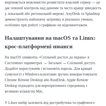
вирізняється можливістю розмістити власний сервер — це
дає повний контроль над даними та часто кращу швидкість
у локальній або регіональній мережі. AnyDesk та Splashtop
демонструють найнижчу затримку в реальних умовах,
особливо при роботі з графікою чи відеомонтажем.
Налаштування на macOS та Linux:
крос-платформені нюанси
На macOS увімкніть «Спільний доступ до екрана» в
Системних параметрах → Загальні → Спільний доступ.
Додайте користувачів і встановіть пароль. Для кращої
сумісності з Windows-клієнтами зручно використовувати
Chrome Remote Desktop або RustDesk. Apple Remote
Desktop підходить для корпоративних середовищ з
великою кількістю Mac.
У Linux вибір залежить від дистрибутива та графічного