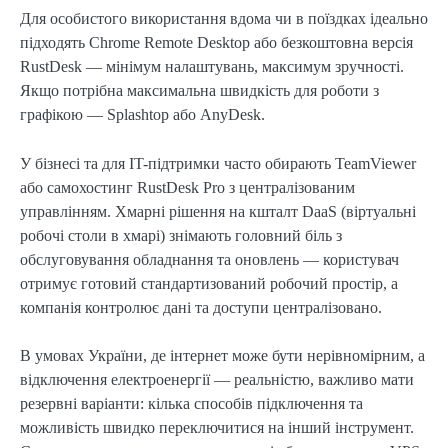
Для особистого використання вдома чи в поїздках ідеально
підходять Chrome Remote Desktop або безкоштовна версія
RustDesk — мінімум налаштувань, максимум зручності.
Якщо потрібна максимальна швидкість для роботи з
графікою — Splashtop або AnyDesk.
У бізнесі та для IT-підтримки часто обирають TeamViewer
або самохостинг RustDesk Pro з централізованим
управлінням. Хмарні рішення на кшталт DaaS (віртуальні
робочі столи в хмарі) знімають головний біль з
обслуговування обладнання та оновлень — користувач
отримує готовий стандартизований робочий простір, а
компанія контролює дані та доступи централізовано.
В умовах України, де інтернет може бути нерівномірним, а
відключення електроенергії — реальністю, важливо мати
резервні варіанти: кілька способів підключення та
можливість швидко переключитися на інший інструмент.