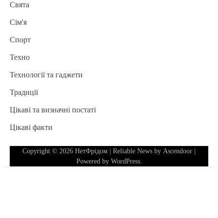
Свята
Сім'я
Спорт
Техно
Технології та гаджети
Традиції
Цікаві та визначні постаті
Цікаві факти
Copyright © 2026
НетФрідом
| Reliable News by
Ascendoor
|
Powered by
WordPress
.