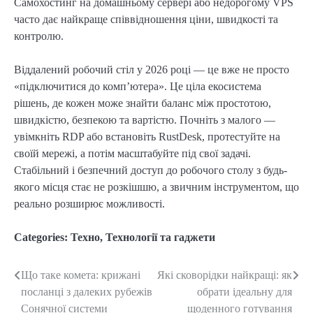
Самохостинг на домашньому сервері або недорогому VPS
часто дає найкраще співвідношення ціни, швидкості та
контролю.
Віддалений робочий стіл у 2026 році — це вже не просто
«підключитися до комп’ютера». Це ціла екосистема
рішень, де кожен може знайти баланс між простотою,
швидкістю, безпекою та вартістю. Почніть з малого —
увімкніть RDP або встановіть RustDesk, протестуйте на
своїй мережі, а потім масштабуйте під свої задачі.
Стабільний і безпечний доступ до робочого столу з будь-
якого місця стає не розкішшю, а звичним інструментом, що
реально розширює можливості.
Categories:
Техно
,
Технології та гаджети
Що таке комета: крижані
Які сковорідки найкращі: як
Post
посланці з далеких рубежів
обрати ідеальну для
navigation
Сонячної системи
щоденного готування