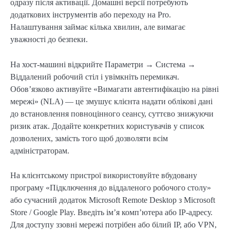
одразу після активації. Домашні версії потребують
додаткових інструментів або переходу на Pro.
Налаштування займає кілька хвилин, але вимагає
уважності до безпеки.
На хост-машині відкрийте Параметри → Система →
Віддалений робочий стіл і увімкніть перемикач.
Обов’язково активуйте «Вимагати автентифікацію на рівні
мережі» (NLA) — це змушує клієнта надати облікові дані
до встановлення повноцінного сеансу, суттєво знижуючи
ризик атак. Додайте конкретних користувачів у список
дозволених, замість того щоб дозволяти всім
адміністраторам.
На клієнтському пристрої використовуйте вбудовану
програму «Підключення до віддаленого робочого столу»
або сучасний додаток Microsoft Remote Desktop з Microsoft
Store / Google Play. Введіть ім’я комп’ютера або IP-адресу.
Для доступу ззовні мережі потрібен або білий IP, або VPN,