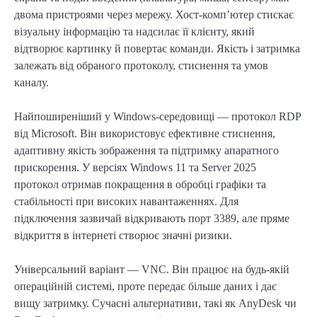
двома пристроями через мережу. Хост-комп’ютер стискає
візуальну інформацію та надсилає її клієнту, який
відтворює картинку й повертає команди. Якість і затримка
залежать від обраного протоколу, стиснення та умов
каналу.
Найпоширеніший у Windows-середовищі — протокол RDP
від Microsoft. Він використовує ефективне стиснення,
адаптивну якість зображення та підтримку апаратного
прискорення. У версіях Windows 11 та Server 2025
протокол отримав покращення в обробці графіки та
стабільності при високих навантаженнях. Для
підключення зазвичай відкривають порт 3389, але пряме
відкриття в інтернеті створює значні ризики.
Універсальний варіант — VNC. Він працює на будь-якій
операційній системі, проте передає більше даних і дає
вищу затримку. Сучасні альтернативи, такі як AnyDesk чи