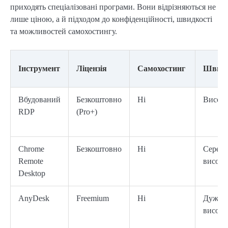
приходять спеціалізовані програми. Вони відрізняються не
лише ціною, а й підходом до конфіденційності, швидкості
та можливостей самохостингу.
Інструмент
Ліцензія
Самохостинг
Швидк
Вбудований
Безкоштовно
Ні
Висок
RDP
(Pro+)
Chrome
Безкоштовно
Ні
Середн
Remote
висока
Desktop
AnyDesk
Freemium
Ні
Дуже
висока