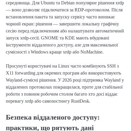
середовища. Для Ubuntu та Debian популярне рішення xrdp
— воно дозволяє підключатися за RDP-протоколом. Після
встановлення пакета та запуску сервісу часто виникає
чорний екран: рішення — завершити локальну графічну
сесію перед підключенням або налаштувати автоматичний
запуск xrdp-сесії. GNOME та KDE мають вбудовані
інструменти віддаленого доступу, але для максимальної
сумісності з Windows краще xrdp або NoMachine.
Просунуті користувачі на Linux часто комбінують SSH з
X11 forwarding для окремих програм або використовують
Wayland-сумісні рішення. У 2026 році підтримка Wayland у
віддалених протоколах покращилася, проте для стабільної
роботи з повним робочим столом багато хто досі віддає
перевагу xrdp або самохостингу RustDesk.
Безпека віддаленого доступу:
практики, що рятують дані