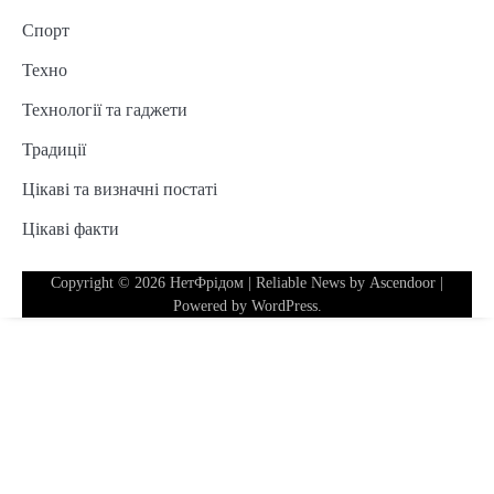
Спорт
Техно
Технології та гаджети
Традиції
Цікаві та визначні постаті
Цікаві факти
Copyright © 2026
НетФрідом
| Reliable News by
Ascendoor
|
Powered by
WordPress
.