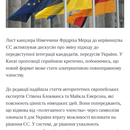
Лист канцлера Німеччини Фрідріха Мерца до керівництва
ЄС активізував дискусію про зміну підходу до
передвступної інтеграції кандидатів, передусім України. У
Києві пропозиції сприйняли критично, побоюючись, що
новий формат може стати альтернативою повноправному
членству.
До редакції надійшла стаття авторитетних європейських
експертів Стівена Блокманса та Майкла Емерсона, які
пояснюють цінність німецьких ідей. Вони попереджають,
що відмова від «полегшеного членства» через символізм
означала б для України втрату можливості впливати на
рішення ЄС. У системі, де рішення ухвалюють