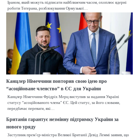
Іраном, який можуть підписати найближчим часом, охоплює ядерні
роботи Тегерана, розблокування Ормузької…
Канцлер Німеччини повторив свою ідею про
“асоційоване членство” в ЄС для України
Канцлер Німеччини Фрідріх Мерц виступив за надання Україні
статусу “асоційованого члена” ЄС. Цей статус, за його словами,
передбачає переваги, які…
Британія гарантує незмінну підтримку України за
нового уряду
Заступник прем’єр-міністра Великої Британії Девід Леммі заявив, що