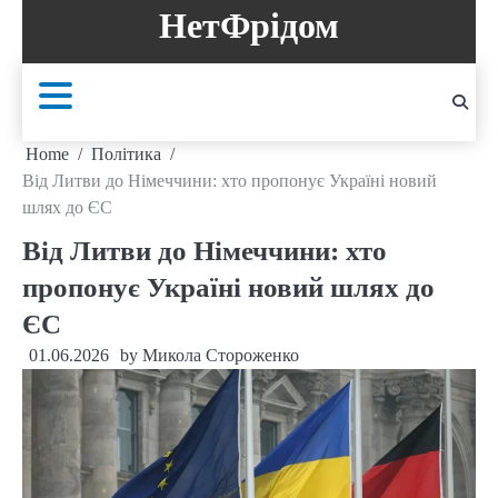
Skip
НетФрідом
to
content
Home
Політика
Від Литви до Німеччини: хто пропонує Україні новий
шлях до ЄС
Від Литви до Німеччини: хто
пропонує Україні новий шлях до
ЄС
01.06.2026
by
Микола Стороженко