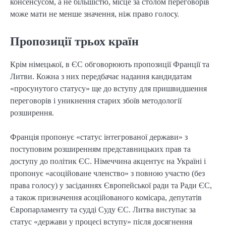
консенсусом, а не більшістю, місце за столом переговорів
може мати не менше значення, ніж право голосу.
Пропозиції трьох країн
Крім німецької, в ЄС обговорюють пропозиції Франції та
Литви. Кожна з них передбачає надання кандидатам
«просунутого статусу» ще до вступу для пришвидшення
переговорів і уникнення старих збоїв методології
розширення.
Франція пропонує «статус інтегрованої держави» з
поступовим розширенням представницьких прав та
доступу до політик ЄС. Німеччина акцентує на Україні і
пропонує «асоційоване членство» з повною участю (без
права голосу) у засіданнях Європейської ради та Ради ЄС,
а також призначення асоційованого комісара, депутатів
Європарламенту та судді Суду ЄС. Литва виступає за
статус «держави у процесі вступу» після досягнення