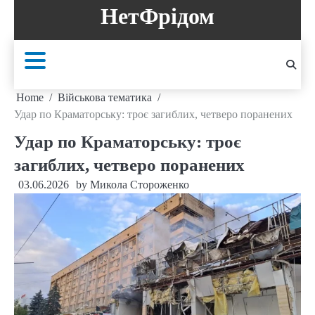
Skip
НетФрідом
to
content
Home
Військова тематика
Удар по Краматорську: троє загиблих, четверо поранених
Удар по Краматорську: троє
загиблих, четверо поранених
03.06.2026
by
Микола Стороженко