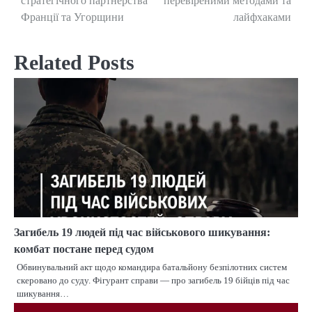
стратегічного партнерства
перевіреними методами та
Франції та Угорщини
лайфхаками
Related Posts
Загибель 19 людей під час військового шикування:
комбат постане перед судом
Обвинувальний акт щодо командира батальйону безпілотних систем
скеровано до суду. Фігурант справи — про загибель 19 бійців під час
шикування…