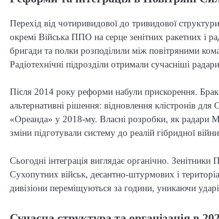
Перехід від чотиривидової до тривидової структур
окремі Війська ППО на серце зенітних ракетних і ра
бригади та полки розподілили між повітряними ко
Радіотехнічні підрозділи отримали сучасніші радари,
Після 2014 року реформи набули прискорення. Брак 
альтернативні рішення: відновлення клістронів для 
«Ореанда» у 2018-му. Власні розробки, як радари МР
зміни підготували систему до реалій гібридної війни,
Сьогодні інтеграція виглядає органічно. Зенітники 
Сухопутних військ, десантно-штурмових і територі
дивізіони переміщуються за години, уникаючи ударі
Сучасна структура та організація в 202