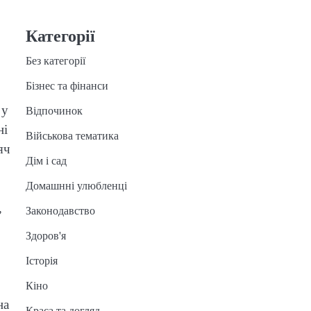
Категорії
Без категорії
Бізнес та фінанси
 у
Відпочинок
ні
Військова тематика
яч
Дім і сад
Домашнні улюбленці
,
Законодавство
Здоров'я
Історія
Кіно
на
Краса та догляд