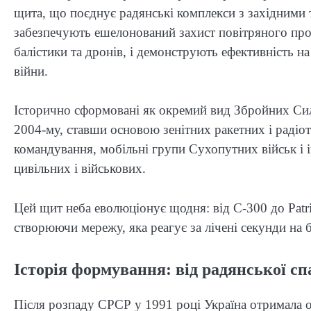
щита, що поєднує радянські комплекси з західними 
забезпечують ешелонований захист повітряного прос
балістики та дронів, і демонструють ефективність 
війни.
Історично сформовані як окремий вид Збройних Сил
2004-му, ставши основою зенітних ракетних і радіот
командування, мобільні групи Сухопутних військ і 
цивільних і військових.
Цей щит неба еволюціонує щодня: від С-300 до Patri
створюючи мережу, яка реагує за лічені секунди на б
Історія формування: від радянської с
Після розпаду СРСР у 1991 році Україна отримала 