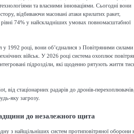
технологіями та власними інноваціями. Сьогодні вони
тору, відбиваючи масовані атаки крилатих ракет,
на рівні 74% у найскладніших умовах повномасштабної
 у 1992 році, вони об’єдналися з Повітряними силами
ехнічних військ. У 2026 році система охоплює повітря
інтегровані підрозділи, які щоденно рятують життя тис
ot, від стаціонарних радарів до дронів-перехоплювачів
удь-яку загрозу.
падщини до незалежного щита
одну з найщільніших систем протиповітряної оборони 