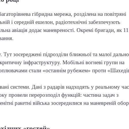
агаторівнева гібридна мережа, розділена на повітряні
ьній і середній ешелон, радіотехнічні забезпечують
льна авіація додає маневреності. Окремі бригади, як 11
вання.
Тут зосереджені підрозділи ближньої та малої дальнос
 критичну інфраструктуру. Мобільні вогневі групи на
ехоплювачами стали «останнім рубежем» проти «Шахеді
ані системи. Дані з радарів надходять у реальному час
ку провели перерозподіл функцій: частина задач з
енітні ракетні війська зосередилися на маневреній обор
ахідних «гостей»