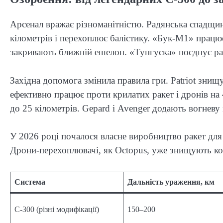
Арсенал вражає різноманітністю. Радянська спадщи
кілометрів і перехоплює балістику. «Бук-М1» працю
закривають ближній ешелон. «Тунгуска» поєднує раке
Західна допомога змінила правила гри. Patriot зни
ефективно працює проти крилатих ракет і дронів на
до 25 кілометрів. Gepard і Avenger додають вогневу
У 2026 році почалося власне виробництво ракет для
Дрони-перехоплювачі, як Octopus, уже знищують к
Система
Дальність ураження, км
С-300 (різні модифікації)
150–200