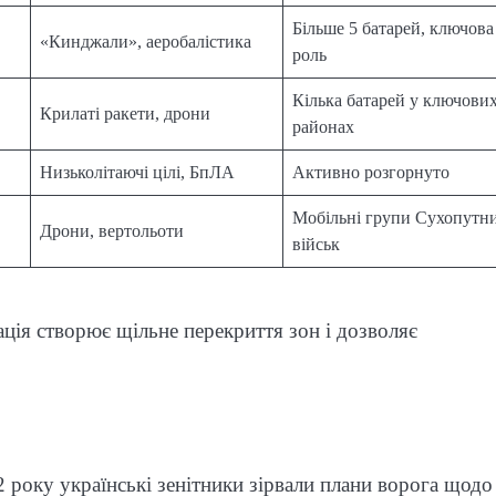
Більше 5 батарей, ключова
«Кинджали», аеробалістика
роль
Кілька батарей у ключови
Крилаті ракети, дрони
районах
Низьколітаючі цілі, БпЛА
Активно розгорнуто
Мобільні групи Сухопутн
Дрони, вертольоти
військ
ація створює щільне перекриття зон і дозволяє
року українські зенітники зірвали плани ворога щодо