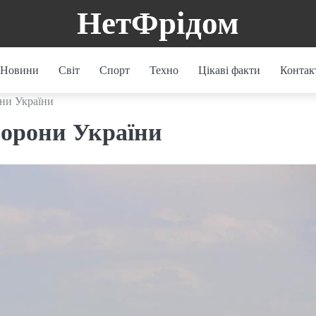
НетФрідом
Новини
Світ
Спорт
Техно
Цікаві факти
Контак
они України
борони України