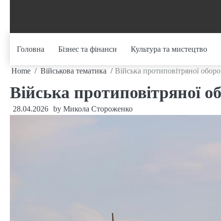
Skip
to
content
Головна
Бізнес та фінанси
Культура та мистецтво
Home
Військова тематика
Війська протиповітряної обор
Війська протиповітряної о
28.04.2026
by
Микола Стороженко