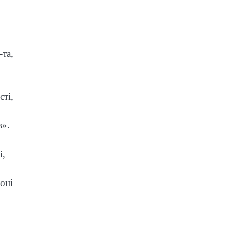
-та,
ті,
в».
і,
оні