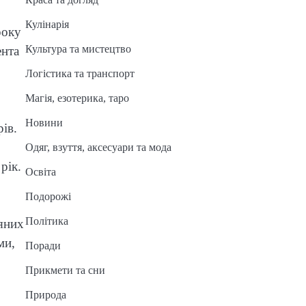
Кулінарія
року
Культура та мистецтво
ента
Логістика та транспорт
Магія, езотерика, таро
Новини
ів.
Одяг, взуття, аксесуари та мода
рік.
Освіта
Подорожі
Політика
яних
ми,
Поради
Прикмети та сни
Природа