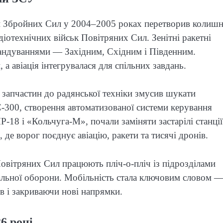
и Збройних Сил у 2004–2005 роках перетворив колишн
діотехнічних військ Повітряних Сил. Зенітні ракетні
мандуваннями — Західним, Східним і Південним.
 а авіація інтегрувалася для спільних завдань.
запчастин до радянської техніки змусив шукати
С-300, створення автоматизованої системи керування
-18 і «Кольчуга-М», почали заміняти застарілі станції
 де ворог поєднує авіацію, ракети та тисячі дронів.
Повітряних Сил працюють пліч-о-пліч із підрозділами
альної оборони. Мобільність стала ключовим словом 
в і закриваючи нові напрямки.
6 році