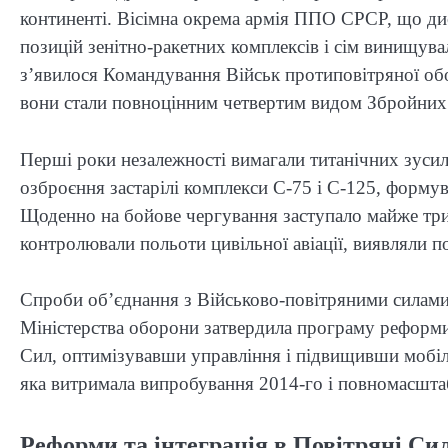
континенті. Вісімна окрема армія ППО СРСР, що дисл
позицій зенітно-ракетних комплексів і сім винищува
з’явилося Командування Військ протиповітряної обо
вони стали повноцінним четвертим видом Збройних
Перші роки незалежності вимагали титанічних зусиль
озброєння застарілі комплекси С-75 і С-125, форму
Щоденно на бойове чергування заступало майже три 
контролювали польоти цивільної авіації, виявляли п
Спроби об’єднання з Військово-повітряними силами 
Міністерства оборони затвердила програму реформ
Сил, оптимізувавши управління і підвищивши мобіль
яка витримала випробування 2014-го і повномасшта
Реформи та інтеграція в Повітряні С