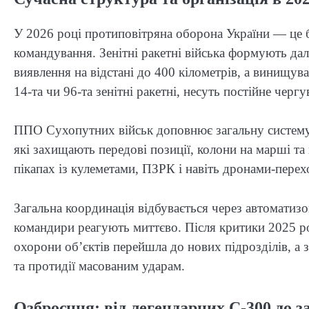
У 2026 році протиповітряна оборона України — це б
командування. Зенітні ракетні війська формують дал
виявлення на відстані до 400 кілометрів, а винищува
14-та чи 96-та зенітні ракетні, несуть постійне чергу
ППО Сухопутних військ доповнює загальну систему. 
які захищають передові позиції, колони на марші та
пікапах із кулеметами, ПЗРК і навіть дронами-пер
Загальна координація відбувається через автоматизов
командири реагують миттєво. Після критики 2025 ро
охорони об’єктів перейшла до нових підрозділів, а з
та протидії масованим ударам.
Озброєння: від легендарних С-300 до з