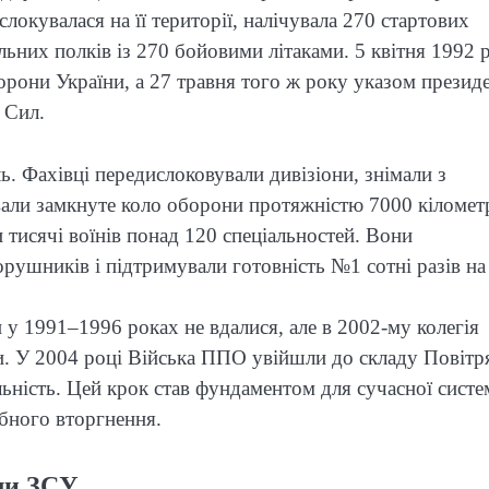
окувалася на її території, налічувала 270 стартових
льних полків із 270 бойовими літаками. 5 квітня 1992 
рони України, а 27 травня того ж року указом презид
 Сил.
. Фахівці передислоковували дивізіони, знімали з
вали замкнуте коло оборони протяжністю 7000 кілометр
тисячі воїнів понад 120 спеціальностей. Вони
орушників і підтримували готовність №1 сотні разів на 
у 1991–1996 роках не вдалися, але в 2002-му колегія
и. У 2004 році Війська ППО увійшли до складу Повітр
ність. Цей крок став фундаментом для сучасної систе
бного вторгнення.
или ЗСУ