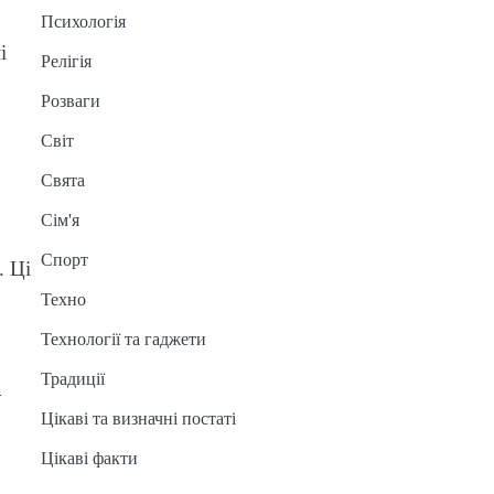
Психологія
і
Релігія
Розваги
Світ
Свята
Сім'я
Спорт
. Ці
Техно
Технології та гаджети
Традиції
—
Цікаві та визначні постаті
Цікаві факти