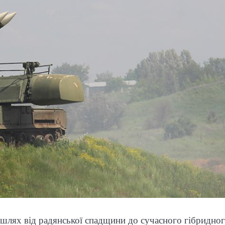
шлях від радянської спадщини до сучасного гібридно