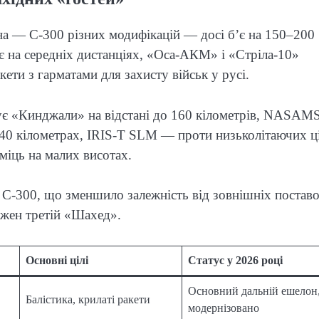
на — С-300 різних модифікацій — досі б’є на 150–200
є на середніх дистанціях, «Оса-АКМ» і «Стріла-10»
ти з гарматами для захисту військ у русі.
щує «Кинджали» на відстані до 160 кілометрів, NASAM
 40 кілометрах, IRIS-T SLM — проти низьколітаючих ц
 міць на малих висотах.
 С-300, що зменшило залежність від зовнішніх поставо
ожен третій «Шахед».
Основні цілі
Статус у 2026 році
Основний дальній ешелон
Балістика, крилаті ракети
модернізовано