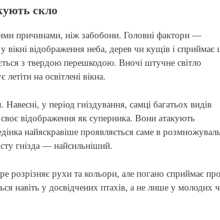
кують скло
ими причинами, ніж забобони. Головні фактори —
у вікні відображення неба, дерев чи кущів і сприймає 
ється з твердою перешкодою. Вночі штучне світло
 летіти на освітлені вікна.
Навесні, у період гніздування, самці багатьох видів
ь своє відображення як суперника. Вони атакують
едінка найяскравіше проявляється саме в розмножувал
хисту гнізда — найсильніший.
бре розрізняє рухи та кольори, але погано сприймає пр
ься навіть у досвідчених птахів, а не лише у молодих 