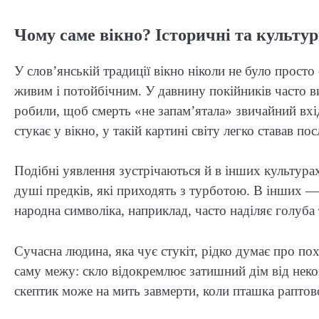
Чому саме вікно? Історичні та культур
У слов’янській традиції вікно ніколи не було прост
живим і потойбічним. У давнину покійників часто ви
робили, щоб смерть «не запам’ятала» звичайний вхі
стукає у вікно, у такій картині світу легко ставав п
Подібні уявлення зустрічаються й в інших культурах
душі предків, які приходять з турботою. В інших —
народна символіка, наприклад, часто наділяє голуба
Сучасна людина, яка чує стукіт, рідко думає про по
саму межу: скло відокремлює затишний дім від неко
скептик може на мить завмерти, коли пташка раптов