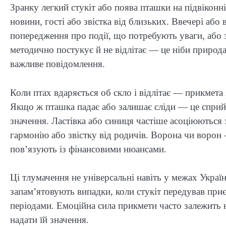
Зранку легкий стукіт або поява пташки на підвікон
новини, гості або звістка від близьких. Ввечері або
попередження про події, що потребують уваги, або 
методично постукує й не відлітає — це ніби природ
важливе повідомлення.
Коли птах вдаряється об скло і відлітає — прикмета 
Якщо ж пташка падає або залишає сліди — це сприй
значення. Ластівка або синиця частіше асоціюються
гармонію або звістку від родичів. Ворона чи ворон 
пов’язують із фінансовими нюансами.
Ці тлумачення не універсальні навіть у межах Укра
запам’ятовують випадки, коли стукіт передував при
періодами. Емоційна сила прикмети часто залежить не
надати їй значення.