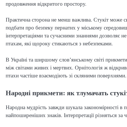
продовження відкритого простору.
Практична сторона не менш важлива. Стукіт може с
подбати про безпеку пернатих у міському середовищ
інтерпретаціями та сучасними знаннями дозволяє н
птахам, які щороку стикаються з небезпеками.
В Україні та ширшому слов’янському світі прикмети
між світами живих і мертвих. Орнітологія ж відкрива
птахи частіше взаємодіють зі скляними поверхнями.
Народні прикмети: як тлумачать стукі
Народна мудрість завжди шукала закономірності в пов
найпоширеніших знаків. Інтерпретації різняться за ч