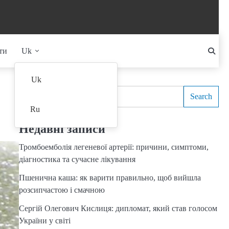
ти
Uk
Search
Uk
Search
Ru
Недавні записи
Тромбоемболія легеневої артерії: причини, симптоми,
діагностика та сучасне лікування
Пшенична каша: як варити правильно, щоб вийшла
розсипчастою і смачною
Сергій Олегович Кислиця: дипломат, який став голосом
України у світі