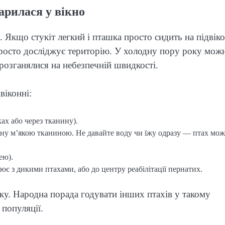
арилася у вікно
. Якщо стукіт легкий і пташка просто сидить на підвіко
росто досліджує територію. У холодну пору року мож
 розганялися на небезпечній швидкості.
віконні:
ах або через тканину).
лену м’якою тканиною. Не давайте воду чи їжу одразу — птах мож
ею).
є з дикими птахами, або до центру реабілітації пернатих.
ку. Народна порада годувати інших птахів у такому
 популяції.