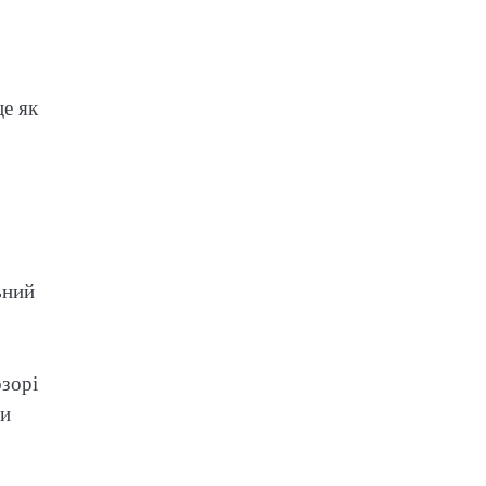
це як
ьний
озорі
чи