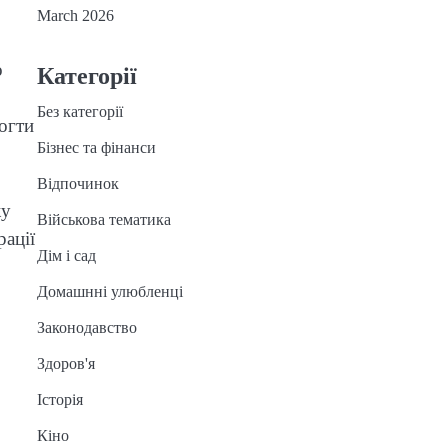
March 2026
о
Категорії
Без категорії
огти
Бізнес та фінанси
Відпочинок
жу
Військова тематика
рації
Дім і сад
Домашнні улюбленці
Законодавство
Здоров'я
Історія
Кіно