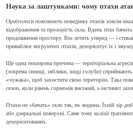
Наука за лаштунками: чому птахи ата
Орнітологи пояснюють поведінку птахів зовсім інш
відображення та прозорість скла. Вдень птах бачить 
продовження простору. Він летить уперед — і стика
приваблює мігруючих птахів, дезорієнтує їх і змушує
Ще одна поширена причина — територіальна агресія. 
(зокрема синиці, зяблики, іноді голуби) сприймают
«чужака», щоб захистити свою територію. Така пов
сезон, коли рівень гормонів високий, а інстинкт за
Птахи не «бачать» скло так, як людина. Їхній зір до
або дзеркальні поверхні. Саме тому колізії трапляют
дезорієнтованих.