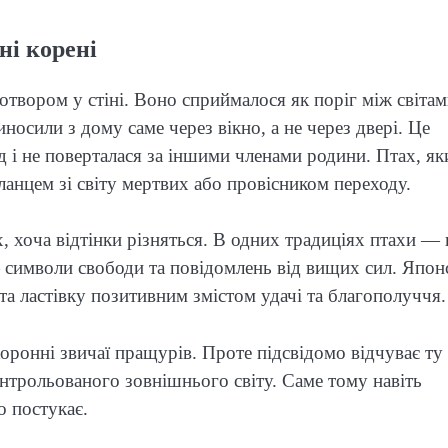
ні корені
о отвором у стіні. Воно сприймалося як поріг між світа
носили з дому саме через вікно, а не через двері. Це
д і не поверталася за іншими членами родини. Птах, як
осланцем зі світу мертвих або провісником переходу.
, хоча відтінки різняться. В одних традиціях птахи — 
 символи свободи та повідомлень від вищих сил. Япон
 та ластівку позитивним змістом удачі та благополуччя.
хоронні звичаї пращурів. Проте підсвідомо відчуває ту
нтрольованого зовнішнього світу. Саме тому навіть
о постукає.