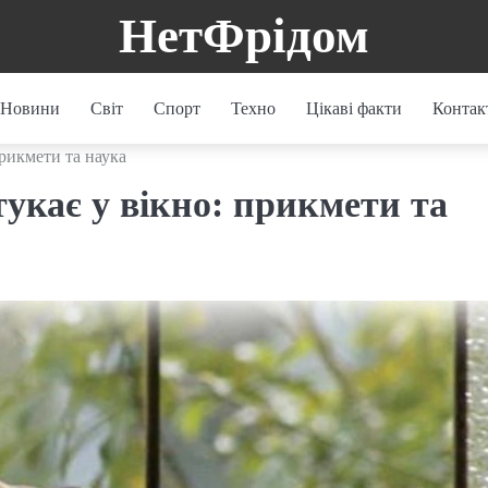
НетФрідом
Новини
Світ
Спорт
Техно
Цікаві факти
Контак
прикмети та наука
укає у вікно: прикмети та