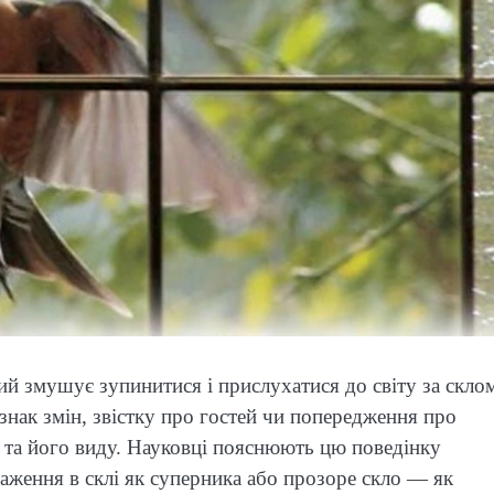
кий змушує зупинитися і прислухатися до світу за скло
 знак змін, звістку про гостей чи попередження про
 та його виду. Науковці пояснюють цю поведінку
ження в склі як суперника або прозоре скло — як