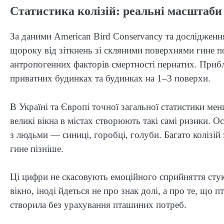
Статистика колізій: реальні масштаби
За даними American Bird Conservancy та дослідже
щороку від зіткнень зі скляними поверхнями гине п
антропогенних факторів смертності пернатих. Приб
приватних будинках та будинках на 1–3 поверхи.
В Україні та Європі точної загальної статистики мен
великі вікна в містах створюють такі самі ризики. 
з людьми — синиці, горобці, голуби. Багато колізій
гине пізніше.
Ці цифри не скасовують емоційного сприйняття стук
вікно, іноді йдеться не про знак долі, а про те, що
створила без урахування пташиних потреб.