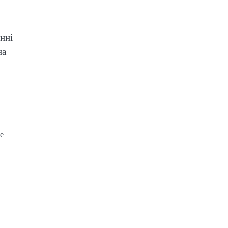
нні
на
е