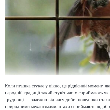
Коли пташка стукає у вікно, це рідкісний момент, я
народній традиції такий стукіт часто сприймають як
труднощі — залежно від часу доби, поведінки птаха
природними механізмами: птахи сприймають відобра