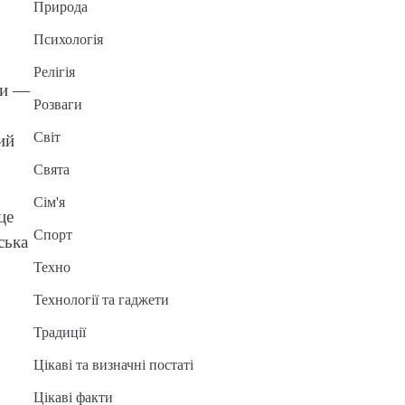
Природа
Психологія
Релігія
ми —
Розваги
Світ
ий
Свята
Сім'я
це
Спорт
ська
Техно
Технології та гаджети
Традиції
Цікаві та визначні постаті
Цікаві факти