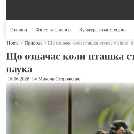
Skip
to
content
Головна
Бізнес та фінанси
Культура та мистецтво
Home
Природа
Що означає коли пташка стукає у вікно: 
Що означає коли пташка ст
наука
16.06.2026
by
Микола Стороженко