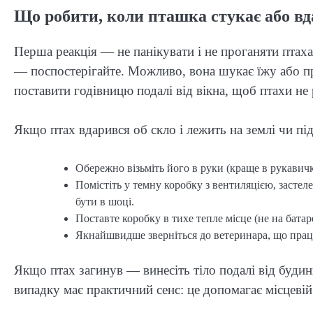
Що робити, коли пташка стукає або вд
Перша реакція — не панікувати і не проганяти птаха
— поспостерігайте. Можливо, вона шукає їжу або п
поставити годівницю подалі від вікна, щоб птахи не
Якщо птах вдарився об скло і лежить на землі чи під
Обережно візьміть його в руки (краще в рукавичк
Помістіть у темну коробку з вентиляцією, засте
бути в шоці.
Поставте коробку в тихе тепле місце (не на батар
Якнайшвидше зверніться до ветеринара, що працю
Якщо птах загинув — винесіть тіло подалі від будин
випадку має практичний сенс: це допомагає місцевій