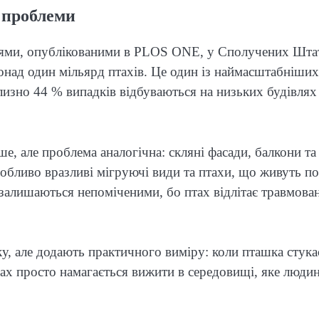
 проблеми
ннями, опублікованими в PLOS ONE, у Сполучених Шта
онад один мільярд птахів. Це один із наймасштабніших
лизно 44 % випадків відбуваються на низьких будівля
ше, але проблема аналогічна: скляні фасади, балкони та
Особливо вразливі мігруючі види та птахи, що живуть п
 залишаються непоміченими, бо птах відлітає травмова
у, але додають практичного виміру: коли пташка стука
 птах просто намагається вижити в середовищі, яке люди