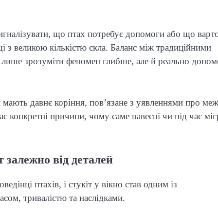
игналізувати, що птах потребує допомоги або що варт
і з великою кількістю скла. Баланс між традиційними
е лише зрозуміти феномен глибше, але й реально допом
 мають давнє коріння, пов’язане з уявленнями про ме
є конкретні причини, чому саме навесні чи під час міг
т залежно від деталей
едінці птахів, і стукіт у вікно став одним із
асом, тривалістю та наслідками.