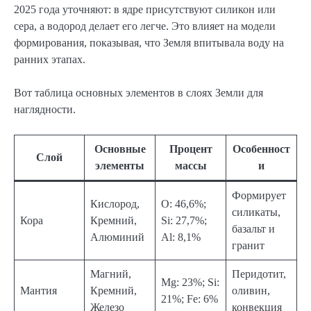
2025 года уточняют: в ядре присутствуют силикон или
сера, а водород делает его легче. Это влияет на модели
формирования, показывая, что Земля впитывала воду на
ранних этапах.
Вот таблица основных элементов в слоях Земли для
наглядности.
Основные
Процент
Особенност
Слой
элементы
массы
и
Формирует
Кислород,
O: 46,6%;
силикаты,
Кора
Кремний,
Si: 27,7%;
базальт и
Алюминий
Al: 8,1%
гранит
Магний,
Перидотит,
Mg: 23%; Si:
Мантия
Кремний,
оливин,
21%; Fe: 6%
Железо
конвекция