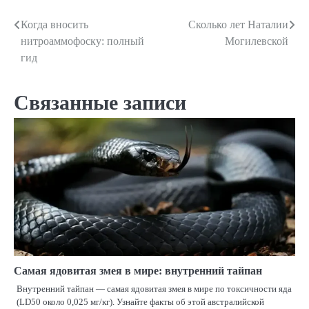
Когда вносить
Сколько лет Наталии
Навигация
нитроаммофоску: полный
Могилевской
по
гид
записям
Связанные записи
Самая ядовитая змея в мире: внутренний тайпан
Внутренний тайпан — самая ядовитая змея в мире по токсичности яда
(LD50 около 0,025 мг/кг). Узнайте факты об этой австралийской