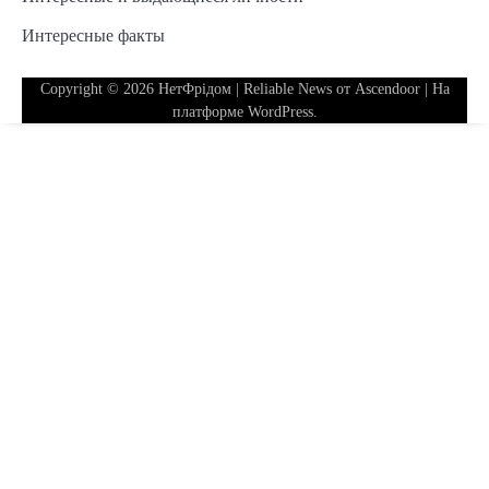
Интересные факты
Copyright © 2026
НетФрідом
| Reliable News от
Ascendoor
| На
платформе
WordPress
.