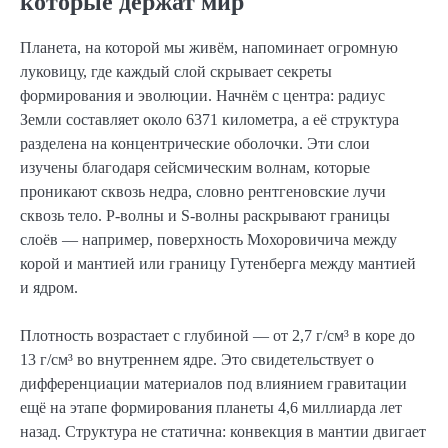
которые держат мир
Планета, на которой мы живём, напоминает огромную
луковицу, где каждый слой скрывает секреты
формирования и эволюции. Начнём с центра: радиус
Земли составляет около 6371 километра, а её структура
разделена на концентрические оболочки. Эти слои
изучены благодаря сейсмическим волнам, которые
проникают сквозь недра, словно рентгеновские лучи
сквозь тело. P-волны и S-волны раскрывают границы
слоёв — например, поверхность Мохоровичича между
корой и мантией или границу Гутенберга между мантией
и ядром.
Плотность возрастает с глубиной — от 2,7 г/см³ в коре до
13 г/см³ во внутреннем ядре. Это свидетельствует о
дифференциации материалов под влиянием гравитации
ещё на этапе формирования планеты 4,6 миллиарда лет
назад. Структура не статична: конвекция в мантии двигает