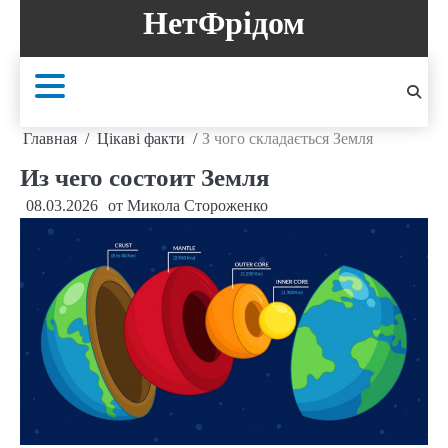
Перейти
НетФрідом
к
содержанию
Главная
Цікаві факти
З чого складається Земля
Из чего состоит Земля
08.03.2026
от
Микола Стороженко