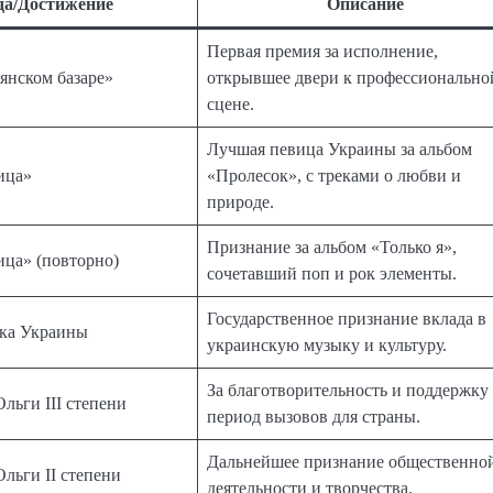
да/Достижение
Описание
Первая премия за исполнение,
янском базаре»
открывшее двери к профессионально
сцене.
Лучшая певица Украины за альбом
ица»
«Пролесок», с треками о любви и
природе.
Признание за альбом «Только я»,
ица» (повторно)
сочетавший поп и рок элементы.
Государственное признание вклада в
тка Украины
украинскую музыку и культуру.
За благотворительность и поддержку
льги III степени
период вызовов для страны.
Дальнейшее признание общественно
льги II степени
деятельности и творчества.