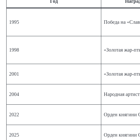
Год
Награ
1995
Победа на «Слав
1998
«Золотая жар-пт
2001
«Золотая жар-пт
2004
Народная артис
2022
Орден княгини О
2025
Орден княгини О