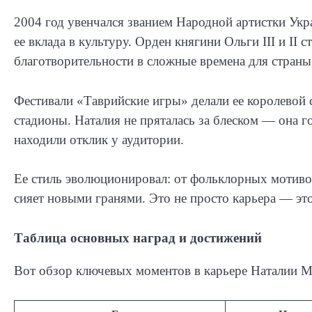
2004 год увенчался званием Народной артистки Ук
ее вклада в культуру. Орден княгини Ольги III и II 
благотворительности в сложные времена для страны
Фестивали «Таврийские игры» делали ее королевой
стадионы. Наталия не пряталась за блеском — она г
находили отклик у аудитории.
Ее стиль эволюционировал: от фольклорных мотивов
сияет новыми гранями. Это не просто карьера — эт
Таблица основных наград и достижений
Вот обзор ключевых моментов в карьере Наталии М