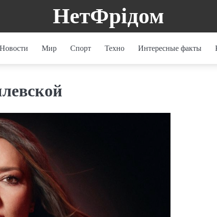
НетФрідом
Новости
Мир
Спорт
Техно
Интересные факты
илевской