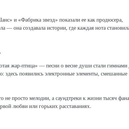
нс» и «Фабрика звезд» показали ее как продюсера,
а — она создавала истории, где каждая нота становил
ь
тая жар-птица» — песни о весне души стали гимнами 
ю: здесь появились электронные элементы, смешанные 
 не просто мелодии, а саундтреки к жизни тысяч фана
ервой любви или горьких расставаниях.