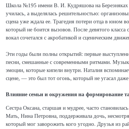
Школа №195 имени В. И. Кудряшова на Березняках с
училась, а выделялась решительностью: организовыв
сцена уже ждала ее. Трагедия потери отца в юном во
который не боится вызовов. После девятого класса 
вокал сочетался с акробатикой и сценическим движ
Эти годы были полны открытий: первые выступления
песни, смешанные с современными ритмами. Музыка
эмоции, которые кипели внутри. Наталия вспоминает
сцене, — это был тот огонь, который не угасал даж
Влияние семьи и окружения на формирование т
Сестра Оксана, старшая и мудрее, часто становила
Мать, Нина Петровна, поддерживала дочь, несмотря 
который мог заворожить кого угодно. Друзья из ра