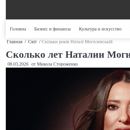
Перейти
к
содержанию
Головна
Бизнес и финансы
Культура и искусство
Главная
Світ
Скільки років Наталі Могилевській
Сколько лет Наталии Мог
08.03.2026
от
Микола Стороженко