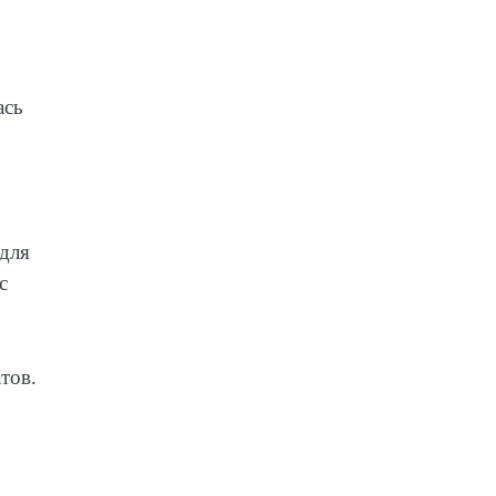
ась
для
с
тов.