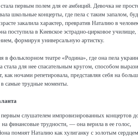
тала первым полем для ее амбиций. Девочка не прост
ала школьные концерты, где пела с таким запалом, бу
зрасте закалила характер, превратив Наталию в человек
она поступила в Киевское эстрадно-цирковое училище, 
ением, формируя универсальную артистку.
 в фольклорном театре «Родина», где она пела украи
 стала для нее спасательным кругом, способом выраз
, как ночами репетировала, представляя себя на боль
е в самые трудные моменты.
аланта
сь первым слушателем импровизированных концертов д
на финансовые трудности, — она верила в ее голос,
йона помнят Наталию как хулиганку с золотым сердцем