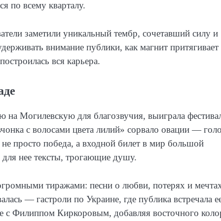
ся по всему кварталу.
атели заметили уникальный тембр, сочетавший силу и
 удерживать внимание публики, как магнит притягивает
построилась вся карьера.
аде
ю на Могилевскую для благозвучия, выиграла фестива
вчонка с волосами цвета лилий» сорвало овации — голо
а не просто победа, а входной билет в мир большой
 для нее тексты, трогающие душу.
огромными тиражами: песни о любви, потерях и мечта
алась — гастроли по Украине, где публика встречала ее
те с Филиппом Киркоровым, добавляя восточного коло