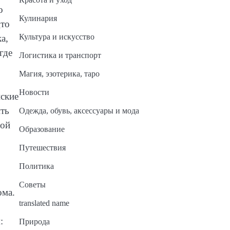
о
Кулинария
дто
Культура и искусство
а,
где
Логистика и транспорт
Магия, эзотерика, таро
Новости
нские
ить
Одежда, обувь, аксессуары и мода
шой
Образование
Путешествия
Политика
Советы
ома.
translated name
:
Природа