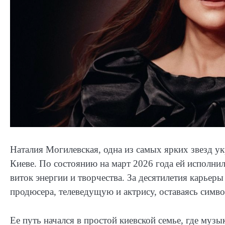
Наталия Могилевская, одна из самых ярких звезд ук
Киеве. По состоянию на март 2026 года ей исполнило
виток энергии и творчества. За десятилетия карьер
продюсера, телеведущую и актрису, оставаясь симв
Ее путь начался в простой киевской семье, где музык