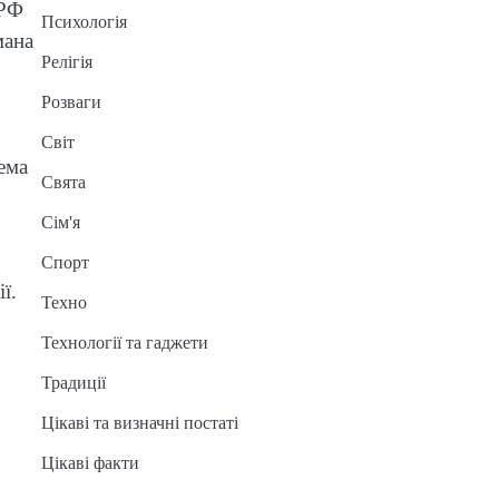
 РФ
Психологія
мана
Релігія
Розваги
Світ
ема
Свята
Сім'я
Спорт
ї.
Техно
Технології та гаджети
Традиції
Цікаві та визначні постаті
Цікаві факти