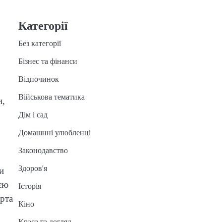
Категорії
Без категорії
Бізнес та фінанси
Відпочинок
Військова тематика
и,
Дім і сад
Домашнні улюбленці
Законодавство
Здоров'я
и
єю
Історія
рта
Кіно
Краса та догляд