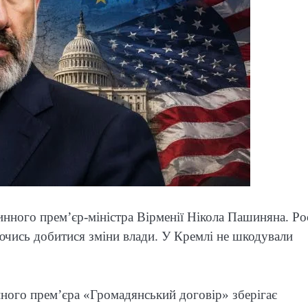
инного прем’єр-міністра Вірменії Нікола Пашиняна. Ро
ючись добитися зміни влади. У Кремлі не шкодували
инного прем’єра «Громадянський договір» зберігає