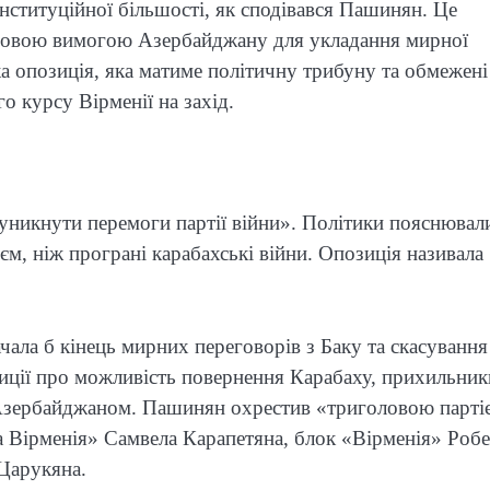
онституційної більшості, як сподівався Пашинян. Це
ючовою вимогою Азербайджану для укладання мирної
а опозиція, яка матиме політичну трибуну та обмежені
 курсу Вірменії на захід.
уникнути перемоги партії війни». Політики пояснювал
м, ніж програні карабахські війни. Опозиція називала
ала б кінець мирних переговорів з Баку та скасування
иції про можливість повернення Карабаху, прихильник
з Азербайджаном. Пашинян охрестив «триголовою парті
а Вірменія» Самвела Карапетяна, блок «Вірменія» Робе
 Царукяна.