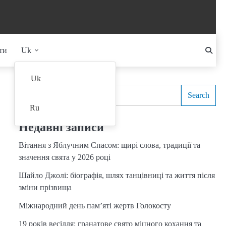
ти
Uk
Search
Uk
Search
Ru
Недавні записи
Вітання з Яблучним Спасом: щирі слова, традиції та
значення свята у 2026 році
Шайло Джолі: біографія, шлях танцівниці та життя після
зміни прізвища
Міжнародний день пам’яті жертв Голокосту
19 років весілля: гранатове свято міцного кохання та