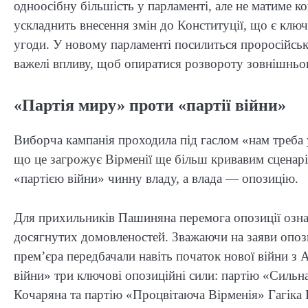
одноосібну більшість у парламенті, але не матиме к
ускладнить внесення змін до Конституції, що є кл
угоди. У новому парламенті посилиться проросійськ
важелі впливу, щоб опиратися розвороту зовнішнього
«Партія миру» проти «партії війни»
Виборча кампанія проходила під гаслом «нам треба 
що це загрожує Вірменії ще більш кривавим сценаріє
«партією війни» чинну владу, а влада — опозицію.
Для прихильників Пашиняна перемога опозиції означ
досягнутих домовленостей. Зважаючи на заяви опоз
прем’єра передбачали навіть початок нової війни 
війни» три ключові опозиційні сили: партію «Сильн
Кочаряна та партію «Процвітаюча Вірменія» Гагіка