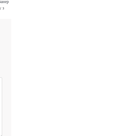
банер
у з