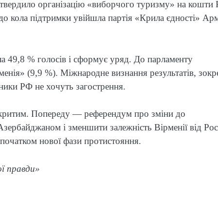
дтвердило організацію «виборчого туризму» на кошти
 до кола підтримки увійшла партія «Крила єдності» Ар
а 49,8 % голосів і сформує уряд. До парламенту
менія» (9,9 %). Міжнародне визнання результатів, зокр
зники РФ не хочуть загострення.
дкритим. Попереду — референдум про зміни до
Азербайджаном і зменшити залежність Вірменії від Росі
початком нової фази протистояння.
ої правди»