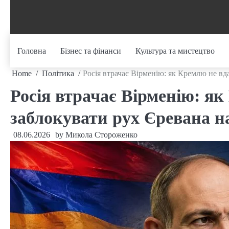
Skip
to
content
Головна
Бізнес та фінанси
Культура та мистецтво
Home
Політика
Росія втрачає Вірменію: як Кремлю не вд
Росія втрачає Вірменію: я
заблокувати рух Єревана на
08.06.2026
by
Микола Стороженко