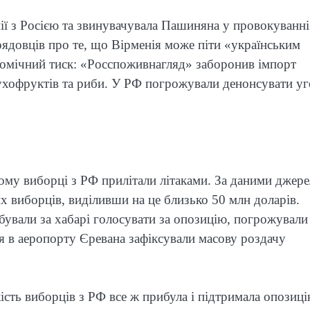
нії з Росією та звинувачувала Пашиняна у провокуванні
рядовців про те, що Вірменія може піти «українським
омічний тиск: «Росспоживнагляд» заборонив імпорт
, сухофруктів та риби. У РФ погрожували денонсувати у
ому виборці з РФ прилітали літаками. За даними джере
х виборців, виділивши на це близько 50 млн доларів.
бували за хабарі голосувати за опозицію, погрожували
ня в аеропорту Єревана зафіксували масову роздачу
ість виборців з РФ все ж прибула і підтримала опозиці