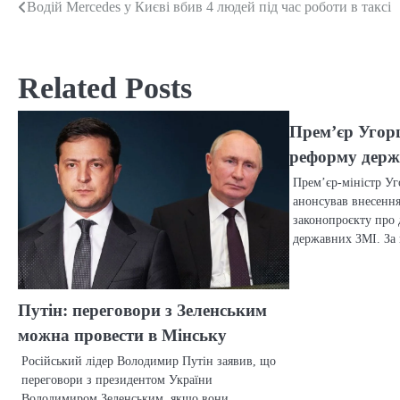
Водій Mercedes у Києві вбив 4 людей під час роботи в таксі
Post
navigation
Related Posts
Прем’єр Угор
реформу держ
Прем’єр-міністр У
анонсував внесенн
законопроєкту про
державних ЗМІ. За 
Путін: переговори з Зеленським
можна провести в Мінську
Російський лідер Володимир Путін заявив, що
переговори з президентом України
Володимиром Зеленським, якщо вони