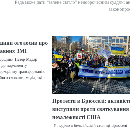
Рада може дати “зелене світло” недоброчесним суддям: ан
законопро
щини оголосив про
авних ЗМІ
горщини Петер Мадяр
я до парламенту
 докорінну трансформацію
його словами, медіа, які в…
Протести в Брюсселі: активіст
виступили проти святкування
незалежності США
У неділю в бельгійській столиці Брюсселі