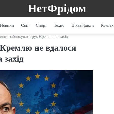
НетФрідом
Новини
Світ
Спорт
Техно
Цікаві факти
Контак
алося заблокувати рух Єревана на захід
к Кремлю не вдалося
 захід