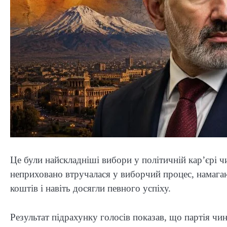
Це були найскладніші вибори у політичній кар’єрі ч
неприховано втручалася у виборчий процес, намага
коштів і навіть досягли певного успіху.
Результат підрахунку голосів показав, що партія ч