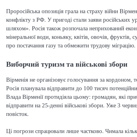
Проросійська опозиція грала на страху війни Вірме
конфлікту з РФ. У пригоді стали заяви російських у
шляхом». Росія також розпочала неприхований екон
мінеральної води, коньяку, квітів, овочів, фруктів
про постачання газу та обмежити трудову міграцію.
Виборчий туризм та військові збори
Вірменія не організовує голосування за кордоном, т
Росія планувала відправити до 100 тисяч потенційни
Влада Вірменії протидіяла цьому: громадян, які при
відправити на 25-денні військові збори. Уже 3 черв
повісток.
Ці погрози спрацювали лише частково. Чимала кільк