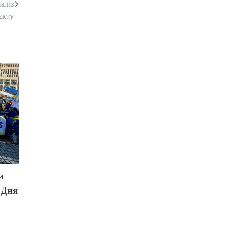
аліз
єкту
и
 Дня