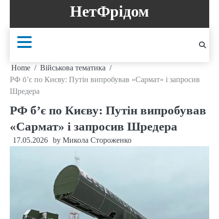
Skip
НетФрідом
to
content
Home
Військова тематика
РФ б’є по Києву: Путін випробував «Сармат» і запросив
Шредера
РФ б’є по Києву: Путін випробував
«Сармат» і запросив Шредера
17.05.2026
by
Микола Стороженко