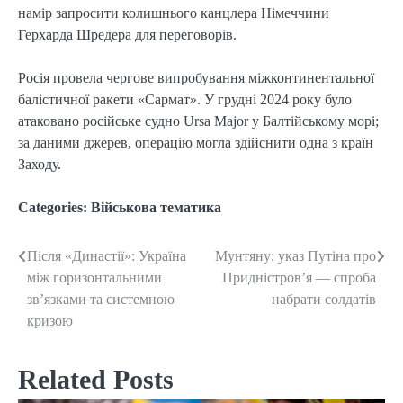
намір запросити колишнього канцлера Німеччини
Герхарда Шредера для переговорів.
Росія провела чергове випробування міжконтинентальної
балістичної ракети «Сармат». У грудні 2024 року було
атаковано російське судно Ursa Major у Балтійському морі;
за даними джерев, операцію могла здійснити одна з країн
Заходу.
Categories:
Військова тематика
Після «Династії»: Україна
Мунтяну: указ Путіна про
Post
між горизонтальними
Придністров’я — спроба
navigation
зв’язками та системною
набрати солдатів
кризою
Related Posts