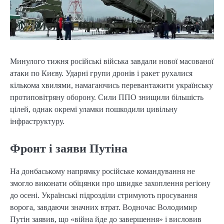
Минулого тижня російські війська завдали нової масованої
атаки по Києву. Ударні групи дронів і ракет рухалися
кількома хвилями, намагаючись перевантажити українську
протиповітряну оборону. Сили ППО знищили більшість
цілей, однак окремі уламки пошкодили цивільну
інфраструктуру.
Фронт і заяви Путіна
На донбаському напрямку російське командування не
змогло виконати обіцянки про швидке захоплення регіону
до осені. Українські підрозділи стримують просування
ворога, завдаючи значних втрат. Водночас Володимир
Путін заявив, що «війна йде до завершення» і висловив