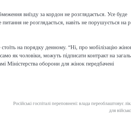
бмеження виїзду за кордон не розглядається. Усе буде
е питання не розглядається, навіть не порушується на р
 стоїть на порядку денному. “Ні, про мобілізацію жіно
 само як чоловіки, можуть підписати контракт на загал
амі Міністерства оборони для жінок передбачені
Російські госпіталі переповнені: влада переоблаштовує лік
для військ