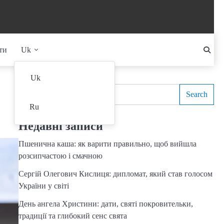
ти
Uk
Search
Uk
Search
Ru
Недавні записи
Пшенична каша: як варити правильно, щоб вийшла
розсипчастою і смачною
Сергій Олегович Кислиця: дипломат, який став голосом
України у світі
День ангела Христини: дати, святі покровительки,
традиції та глибокий сенс свята