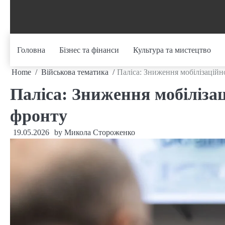
Skip
to
content
Головна
Бізнес та фінанси
Культура та мистецтво
Home
Військова тематика
Паліса: Зниження мобілізаційн
Паліса: Зниження мобілізац
фронту
19.05.2026
by
Микола Стороженко