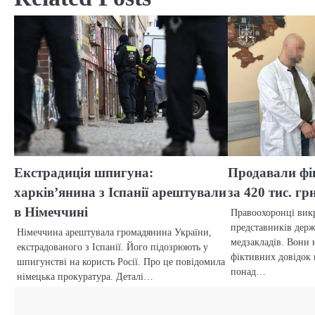
Екстрадиція шпигуна:
Продавали фік
харків’янина з Іспанії арештували
за 420 тис. гр
в Німеччині
Правоохоронці вик
представників дер
Німеччина арештувала громадянина України,
медзакладів. Вони
екстрадованого з Іспанії. Його підозрюють у
фіктивних довідок 
шпигунстві на користь Росії. Про це повідомила
понад…
німецька прокуратура. Деталі…