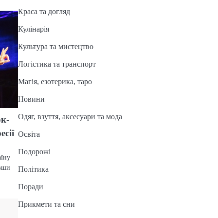
Краса та догляд
Кулінарія
Культура та мистецтво
Логістика та транспорт
Магія, езотерика, таро
Новини
Одяг, взуття, аксесуари та мода
ок-
есії
Освіта
Подорожі
аїну
авши
Політика
Поради
Прикмети та сни