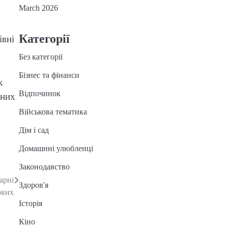
March 2026
Категорії
івні
Без категорії
Бізнес та фінанси
к
Відпочинок
ьних
Військова тематика
Дім і сад
Домашнні улюбленці
Законодавство
арні
Здоров'я
ових
Історія
Кіно