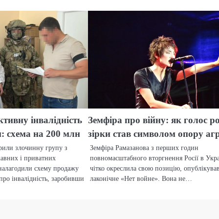
тивну інвалідність
Земфіра про війну: як голос р
н: схема на 200 млн
зірки став символом опору агр
рили злочинну групу з
Земфіра Рамазанова з перших годин
жавних і приватних
повномасштабного вторгнення Росії в Укр
 налагодили схему продажу
чітко окреслила свою позицію, опублікув
про інвалідність, заробивши
лаконічне «Нет войне». Вона не…