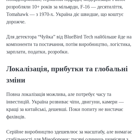
розробляли 10+ років за мільярди, F-16 — десятиліття,
Tomahawk — з 1970-х. Україна діє швидше, що коштує
дорожче.
Для детектора “Чуйка” від BlueBird Tech найбільше йде на
компоненти та постачання, потім виробництво, логістика,
зарплати, податки, розробки.
Локалізація, прибутки та глобальні
зміни
Повна локалізація можлива, але потребує часу та
інвестицій. Україна розвиває чіпи, двигуни, камери —
кращі за китайські, дешевші. Поки попиту не вистачає
фахівців.
Серійне виробництво здешевлює за масштабу, але вимагає
стабільності для Міноборони: тисячі одиниць щомісяця з