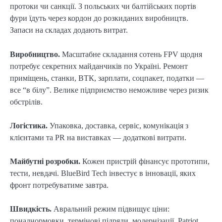
протоки чи санкції. З польських чи балтійських портів
фури їдуть через кордон до розкиданих виробництв.
Запаси на складах додають витрат.
Виробництво.
Масштабне складання сотень FPV щодня
потребує секретних майданчиків по Україні. Ремонт
приміщень, станки, ВТК, зарплати, соцпакет, податки —
все “в білу”. Велике підприємство неможливе через ризик
обстрілів.
Логістика.
Упаковка, доставка, сервіс, комунікація з
клієнтами та PR на виставках — додаткові витрати.
Майбутні розробки.
Кожен пристрій фінансує прототипи,
тести, невдачі. BlueBird Tech інвестує в інновації, яких
фронт потребуватиме завтра.
Швидкість.
Авральний режим підвищує ціни:
понаднормовки, термінові підряди, модернізації. Patriot