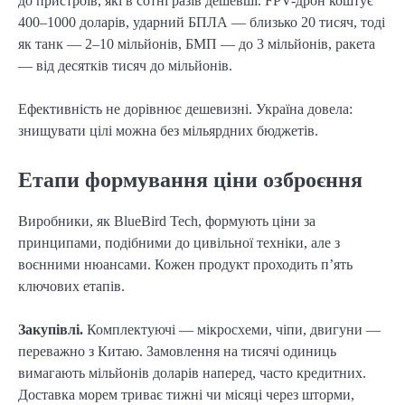
до пристроїв, які в сотні разів дешевші. FPV-дрон коштує
400–1000 доларів, ударний БПЛА — близько 20 тисяч, тоді
як танк — 2–10 мільйонів, БМП — до 3 мільйонів, ракета
— від десятків тисяч до мільйонів.
Ефективність не дорівнює дешевизні. Україна довела:
знищувати цілі можна без мільярдних бюджетів.
Етапи формування ціни озброєння
Виробники, як BlueBird Tech, формують ціни за
принципами, подібними до цивільної техніки, але з
воєнними нюансами. Кожен продукт проходить п’ять
ключових етапів.
Закупівлі.
Комплектуючі — мікросхеми, чіпи, двигуни —
переважно з Китаю. Замовлення на тисячі одиниць
вимагають мільйонів доларів наперед, часто кредитних.
Доставка морем триває тижні чи місяці через шторми,