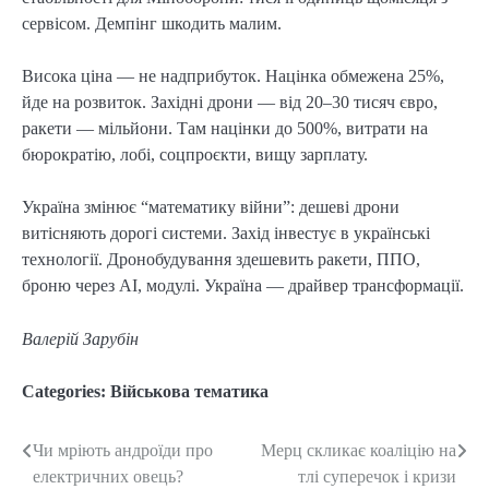
сервісом. Демпінг шкодить малим.
Висока ціна — не надприбуток. Націнка обмежена 25%,
йде на розвиток. Західні дрони — від 20–30 тисяч євро,
ракети — мільйони. Там націнки до 500%, витрати на
бюрократію, лобі, соцпроєкти, вищу зарплату.
Україна змінює “математику війни”: дешеві дрони
витісняють дорогі системи. Захід інвестує в українські
технології. Дронобудування здешевить ракети, ППО,
броню через AI, модулі. Україна — драйвер трансформації.
Валерій Зарубін
Categories:
Військова тематика
Чи мріють андроїди про
Мерц скликає коаліцію на
Post
електричних овець?
тлі суперечок і кризи