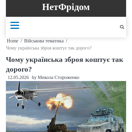
Skip
НетФрідом
to
content
Home
Військова тематика
Чому українська зброя коштує так дорого?
Чому українська зброя коштує так
дорого?
12.05.2026
by
Микола Стороженко