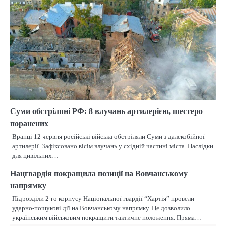
Суми обстріляні РФ: 8 влучань артилерією, шестеро
поранених
Вранці 12 червня російські війська обстріляли Суми з далекобійної
артилерії. Зафіксовано вісім влучань у східній частині міста. Наслідки
для цивільних…
Нацгвардія покращила позиції на Вовчанському
напрямку
Підрозділи 2-го корпусу Національної гвардії “Хартія” провели
ударно-пошукові дії на Вовчанському напрямку. Це дозволило
українським військовим покращити тактичне положення. Пряма…