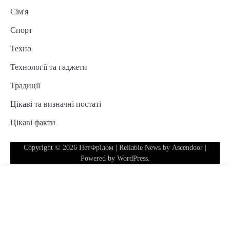
Сім'я
Спорт
Техно
Технології та гаджети
Традиції
Цікаві та визначні постаті
Цікаві факти
Copyright © 2026
НетФрідом
| Reliable News by
Ascendoor
|
Powered by
WordPress
.