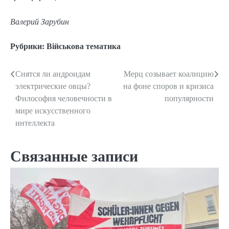
Валерий Зарубин
Рубрики:
Військова тематика
Снятся ли андроидам
Мерц созывает коалицию
Навигация
электрические овцы?
на фоне споров и кризиса
по
Философия человечности в
популярности
мире искусственного
записям
интеллекта
Связанные записи