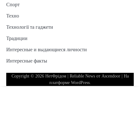
Спорт
Техно
Технології та гаджети
Традиции
Интересные и выдающиеся личности
Интересные факты
Copyright © 2026
НетФрідом
| Reliable News от
Ascendoor
| На
платформе
WordPress
.