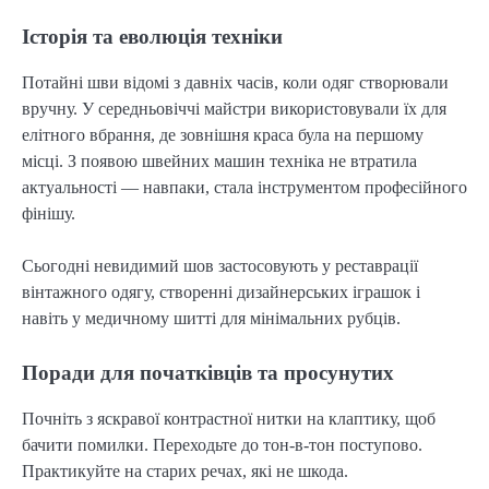
Історія та еволюція техніки
Потайні шви відомі з давніх часів, коли одяг створювали 
вручну. У середньовіччі майстри використовували їх для 
елітного вбрання, де зовнішня краса була на першому 
місці. З появою швейних машин техніка не втратила 
актуальності — навпаки, стала інструментом професійного 
фінішу.
Сьогодні невидимий шов застосовують у реставрації 
вінтажного одягу, створенні дизайнерських іграшок і 
навіть у медичному шитті для мінімальних рубців.
Поради для початківців та просунутих
Почніть з яскравої контрастної нитки на клаптику, щоб 
бачити помилки. Переходьте до тон-в-тон поступово. 
Практикуйте на старих речах, які не шкода.