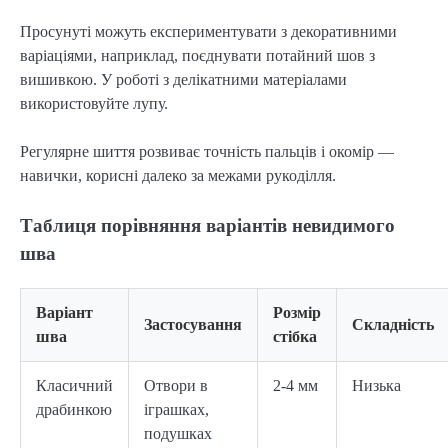
Просунуті можуть експериментувати з декоративними 
варіаціями, наприклад, поєднувати потайний шов з 
вишивкою. У роботі з делікатними матеріалами 
використовуйте лупу.
Регулярне шиття розвиває точність пальців і окомір — 
навички, корисні далеко за межами рукоділля.
Таблиця порівняння варіантів невидимого
шва
Варіант
Розмір
Застосування
Складність
шва
стібка
Класичний
Отвори в
2-4 мм
Низька
драбинкою
іграшках,
подушках