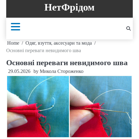
Skip
НетФрідом
to
content
Home
Одяг, взуття, аксесуари та мода
Основні переваги невидимого шва
Основні переваги невидимого шва
29.05.2026
by
Микола Стороженко