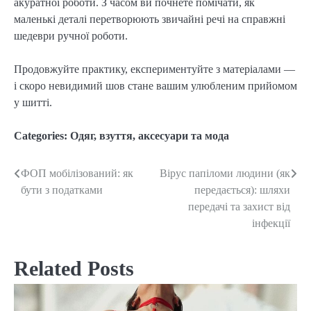
акуратної роботи. З часом ви почнете помічати, як 
маленькі деталі перетворюють звичайні речі на справжні 
шедеври ручної роботи.
Продовжуйте практику, експериментуйте з матеріалами — 
і скоро невидимий шов стане вашим улюбленим прийомом 
у шитті.
Categories:
Одяг, взуття, аксесуари та мода
ФОП мобілізований: як
Вірус папіломи людини (як
Post
бути з податками
передається): шляхи
navigation
передачі та захист від
інфекції
Related Posts