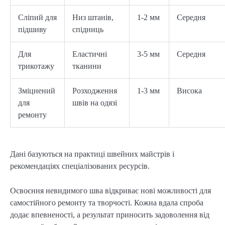
Сліпий для
Низ штанів,
1-2 мм
Середня
підшиву
спідниць
Для
Еластичні
3-5 мм
Середня
трикотажу
тканини
Зміцнений
Розходження
1-3 мм
Висока
для
швів на одязі
ремонту
Дані базуються на практиці швейних майстрів і 
рекомендаціях спеціалізованих ресурсів.
Освоєння невидимого шва відкриває нові можливості для 
самостійного ремонту та творчості. Кожна вдала спроба 
додає впевненості, а результат приносить задоволення від 