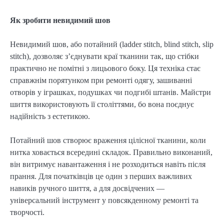
Як зробити невидимий шов
Невидимий шов, або потайний (ladder stitch, blind stitch, slip 
stitch), дозволяє з’єднувати краї тканини так, що стібки 
практично не помітні з лицьового боку. Ця техніка стає 
справжнім порятунком при ремонті одягу, зашиванні 
отворів у іграшках, подушках чи подгибі штанів. Майстри 
шиття використовують її століттями, бо вона поєднує 
надійність з естетикою.
Потайний шов створює враження цілісної тканини, коли 
нитка ховається всередині складок. Правильно виконаний, 
він витримує навантаження і не розходиться навіть після 
прання. Для початківців це один з перших важливих 
навиків ручного шиття, а для досвідчених — 
універсальний інструмент у повсякденному ремонті та 
творчості.