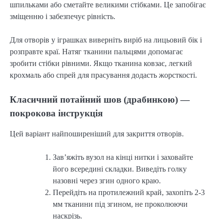
шпильками або сметайте великими стібками. Це запобігає 
зміщенню і забезпечує рівність.
Для отворів у іграшках виверніть виріб на лицьовий бік і 
розправте краї. Натяг тканини пальцями допомагає 
зробити стібки рівними. Якщо тканина ковзає, легкий 
крохмаль або спрей для прасування додасть жорсткості.
Класичний потайний шов (драбинкою) —
покрокова інструкція
Цей варіант найпоширеніший для закриття отворів.
Зав’яжіть вузол на кінці нитки і заховайте
його всередині складки. Виведіть голку
назовні через згин одного краю.
Перейдіть на протилежний край, захопіть 2-3
мм тканини під згином, не проколюючи
наскрізь.