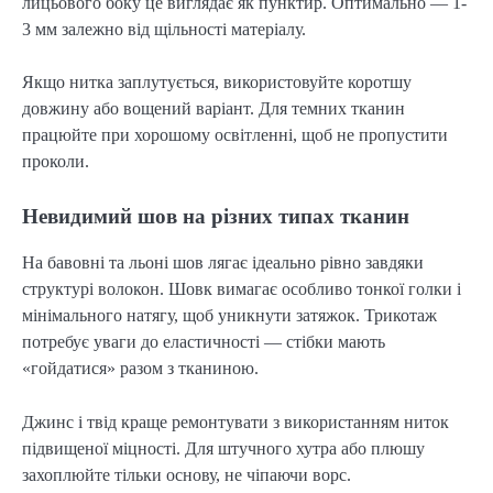
лицьового боку це виглядає як пунктир. Оптимально — 1-
3 мм залежно від щільності матеріалу.
Якщо нитка заплутується, використовуйте коротшу 
довжину або вощений варіант. Для темних тканин 
працюйте при хорошому освітленні, щоб не пропустити 
проколи.
Невидимий шов на різних типах тканин
На бавовні та льоні шов лягає ідеально рівно завдяки 
структурі волокон. Шовк вимагає особливо тонкої голки і 
мінімального натягу, щоб уникнути затяжок. Трикотаж 
потребує уваги до еластичності — стібки мають 
«гойдатися» разом з тканиною.
Джинс і твід краще ремонтувати з використанням ниток 
підвищеної міцності. Для штучного хутра або плюшу 
захоплюйте тільки основу, не чіпаючи ворс.