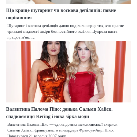
Що краще шугаринг чи воскова депіляція: повне
порівняння
Шугаринг і воскова депіляція давно поділили серця тих, хто прагне
тривалої гладкості шкіри без постійного гоління. Цукрова паста
працює м’яко,…
Валентина Палома Піно: донька Сальми Хайєк,
спадкоємиця Kering і нова зірка моди
Валентина Палома Піно — єдина донька мексиканської актриси
Сальми Хайєк і французького мільярдера Франсуа-Анрі Піно.
Народилася 21 вересня 2007 року…