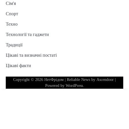
Сім'я
Спорт
Техно
Технології та гаджети
Традиції
Цікаві та визначні постаті
Цікаві факти
Copyright © 2026
НетФрідом
| Reliable News by
Ascendoor
|
Powered by
WordPress
.