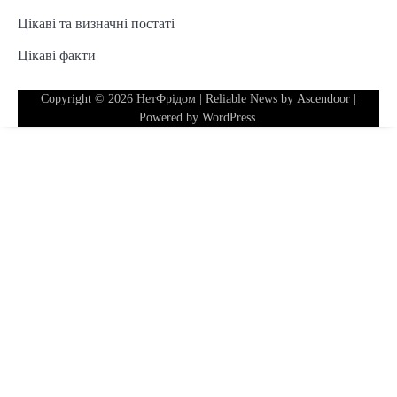
Цікаві та визначні постаті
Цікаві факти
Copyright © 2026
НетФрідом
| Reliable News by
Ascendoor
|
Powered by
WordPress
.