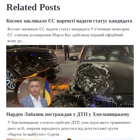
Related Posts
Косово закликало ЄС нарешті надати статус кандидата
Косово закликало ЄС надати статус кандидата У п’ятницю комісарка
ЄС з питань розширення Марта Кос здійснила перший офіційний
візит до…
Нардеп Лабазюк постраждав у ДТП у Хмельницькому
У Хмельницькому сталося серйозне ДТП, унаслідок якого травмовано
двох осіб, зокрема народного депутата від депутатської групи
«Партія За майбутнє» Сергія…