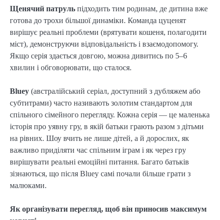
Щенячий патруль
підходить тим родинам, де дитина вже
готова до трохи більшої динаміки. Команда цуценят
вирішує реальні проблеми (врятувати кошеня, полагодити
міст), демонструючи відповідальність і взаємодопомогу.
Якщо серія здається довгою, можна дивитись по 5–6
хвилин і обговорювати, що сталося.
Bluey
(австралійський серіал, доступний з дубляжем або
субтитрами) часто називають золотим стандартом для
спільного сімейного перегляду. Кожна серія — це маленька
історія про уявну гру, в якій батьки грають разом з дітьми
на рівних. Шоу вчить не лише дітей, а й дорослих, як
важливо приділяти час спільним іграм і як через гру
вирішувати реальні емоційні питання. Багато батьків
зізнаються, що після Bluey самі почали більше грати з
малюками.
Як організувати перегляд, щоб він приносив максимум