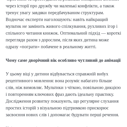
через історії про дружбу чи маленькі конфлікти, а також
тренує увагу завдяки передбачуваним структурам.
Водночас експерти наголошують: навіть найкращий
мультик не замінить живого спілкування, рухливих ігор і
спільного читання книжок. Оптимальний підхід — короткі
перегляди разом з дорослим, після яких дитина може
одразу «пограти» побачене в реальному житті.
Чому саме дворічний вік особливо чутливий до анімації
У цьому віці у дитини відбувається справжній вибух
рецептивного мовлення: вона розуміє набагато більше
слів, ніж вимовляє. Мультики з чіткою, повільною дикцією
і повторенням ключових фраз дають ідеальну практику.
Дослідження розвитку показують, що регулярне слухання
простих історій з візуальною підтримкою прискорює
засвоєння нових слів і допомагає будувати перші речення.