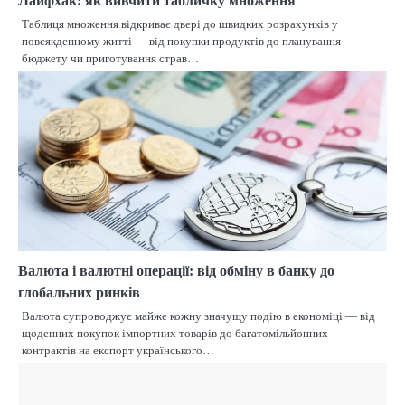
Лайфхак: як вивчити табличку множення
Таблиця множення відкриває двері до швидких розрахунків у
повсякденному житті — від покупки продуктів до планування
бюджету чи приготування страв…
Валюта і валютні операції: від обміну в банку до
глобальних ринків
Валюта супроводжує майже кожну значущу подію в економіці — від
щоденних покупок імпортних товарів до багатомільйонних
контрактів на експорт українського…