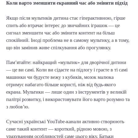
Коли варто зменшити екранний час або змінити підхід
Якщо після мультиків дитина стає гіперактивною, гірше
спить або втрачає інтерес до звичайних іграшок — це
сигнал зменшити час або змінити контент на більш
спокійний. Іноді проблема не в самому мультику, а в тому,
що він замінив живе спілкування або прогулянку.
Пам’ятайте: найкращий «мультик» для дворічної дитини
— це ви самі. Коли ви сідаєте на підлогу і граєте в ті самі
машинки чи будуєте вежу з кубиків, мозок малюка
отримує набагато більше користі, ніж від будь-якого
екрана. Мультики — лише один з інструментів у великій
палітрі розвитку, і використовувати його варто розумно та
з любов’ю.
Сучасні українські YouTube-канали активно створюють
саме такий контент — короткий, рідною мовою, з
урахуванням особливостей саме цього віку. Батьки