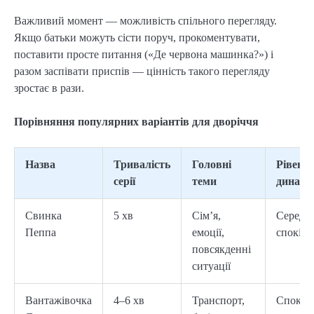
Важливий момент — можливість спільного перегляду.
Якщо батьки можуть сісти поруч, прокоментувати,
поставити просте питання («Де червона машинка?») і
разом заспівати приспів — цінність такого перегляду
зростає в рази.
Порівняння популярних варіантів для дворіччя
Назва
Тривалість
Головні
Рівень
серії
теми
динамі
Свинка
5 хв
Сім’я,
Середні
Пеппа
емоції,
спокій
повсякденні
ситуації
Вантажівочка
4–6 хв
Транспорт,
Спокій