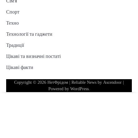
Сім'я
Спорт
Техно
Технології та гаджети
Традиції
Цікаві та визначні постаті
Цікаві факти
Copyright © 2026
НетФрідом
| Reliable News by
Ascendoor
|
Powered by
WordPress
.