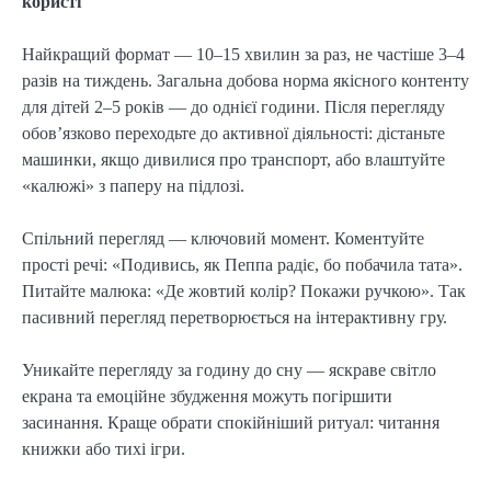
користі
Найкращий формат — 10–15 хвилин за раз, не частіше 3–4
разів на тиждень. Загальна добова норма якісного контенту
для дітей 2–5 років — до однієї години. Після перегляду
обов’язково переходьте до активної діяльності: дістаньте
машинки, якщо дивилися про транспорт, або влаштуйте
«калюжі» з паперу на підлозі.
Спільний перегляд — ключовий момент. Коментуйте
прості речі: «Подивись, як Пеппа радіє, бо побачила тата».
Питайте малюка: «Де жовтий колір? Покажи ручкою». Так
пасивний перегляд перетворюється на інтерактивну гру.
Уникайте перегляду за годину до сну — яскраве світло
екрана та емоційне збудження можуть погіршити
засинання. Краще обрати спокійніший ритуал: читання
книжки або тихі ігри.