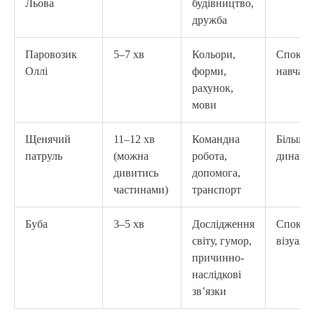
Льова
будівництво,
дружба
Паровозик
5–7 хв
Кольори,
Спокій
Оллі
форми,
навчал
рахунок,
мови
Щенячий
11–12 хв
Командна
Більш
патруль
(можна
робота,
динамі
дивитись
допомога,
частинами)
транспорт
Буба
3–5 хв
Дослідження
Спокій
світу, гумор,
візуаль
причинно-
наслідкові
зв’язки