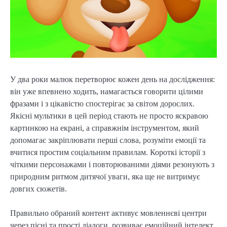
У два роки малюк перетворює кожен день на дослідження:
він уже впевнено ходить, намагається говорити цілими
фразами і з цікавістю спостерігає за світом дорослих.
Якісні мультики в цей період стають не просто яскравою
картинкою на екрані, а справжнім інструментом, який
допомагає закріплювати перші слова, розуміти емоції та
вчитися простим соціальним правилам. Короткі історії з
чіткими персонажами і повторюваними діями резонують з
природним ритмом дитячої уваги, яка ще не витримує
довгих сюжетів.
Правильно обраний контент активує мовленнєві центри
через пісні та прості діалоги, розвиває емоційний інтелект