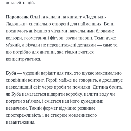
деталей та дій.
Паровозик Оллі
та канали на кшталт «Ладоньки-
Ладоньки» спеціально створені для найменших. Вони
поєднують анімацію з чіткими навчальними блоками:
кольори, геометричні фігури, звуки тварин. Темп дуже
м’який, а візуали не перевантажені деталями — саме те,
що потрібно для дитини, яка тільки вчиться
концентруватися.
Буба
— чудовий варіант для тих, хто шукає максимально
спокійний контент. Герой майже не говорить, а досліджує
навколишній світ через проби та помилки. Дитина бачить,
як Буба намагається відкрити коробку, налити воду чи
пограти з м’ячем, і сміється над його кумедними
невдачами. Такий формат відмінно розвиває
спостережливість і не створює мовленнєвого
навантаження.