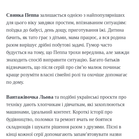
Свинка Пеппа
залишається однією з найпопулярніших
для цього віку завдяки простим, впізнаваним ситуаціям:
поїздка до бабусі, день дощу, приготування їжі. Дитина
бачить, як тато грає з дітьми, мама працює, а вся родина
разом вирішує дрібні побутові задачі. Гумор часто
будується на тому, що Пеппа трохи вередлива, але завжди
знаходить спосіб виправити ситуацію. Багато батьків
відзначають, що після серій про сім’ю малюк починає
краще розуміти власні сімейні ролі та охочіше допомагає
по дому.
Вантажівочка Льова
та подібні українські проєкти про
техніку дають хлопчикам і дівчаткам, які захоплюються
машинами, ідеальний контент. Короткі історії про
будівництво, поломки та ремонт вчать не боятися
складнощів і шукати рішення разом з друзями. Пісні в
кінці кожної серії допомагають запам’ятовувати назви