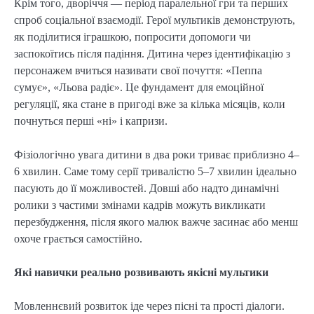
Крім того, дворіччя — період паралельної гри та перших
спроб соціальної взаємодії. Герої мультиків демонструють,
як поділитися іграшкою, попросити допомоги чи
заспокоїтись після падіння. Дитина через ідентифікацію з
персонажем вчиться називати свої почуття: «Пеппа
сумує», «Льова радіє». Це фундамент для емоційної
регуляції, яка стане в пригоді вже за кілька місяців, коли
почнуться перші «ні» і капризи.
Фізіологічно увага дитини в два роки триває приблизно 4–
6 хвилин. Саме тому серії тривалістю 5–7 хвилин ідеально
пасують до її можливостей. Довші або надто динамічні
ролики з частими змінами кадрів можуть викликати
перезбудження, після якого малюк важче засинає або менш
охоче грається самостійно.
Які навички реально розвивають якісні мультики
Мовленнєвий розвиток іде через пісні та прості діалоги.