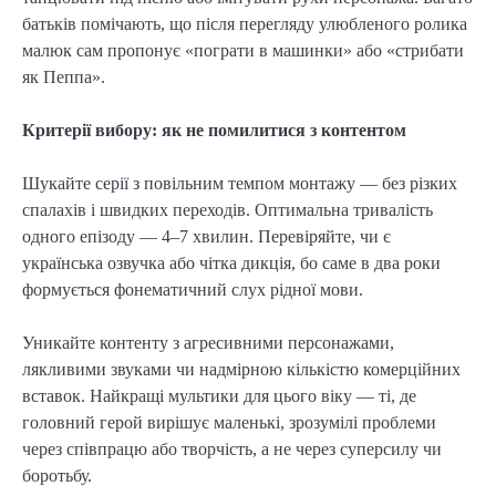
батьків помічають, що після перегляду улюбленого ролика
малюк сам пропонує «пограти в машинки» або «стрибати
як Пеппа».
Критерії вибору: як не помилитися з контентом
Шукайте серії з повільним темпом монтажу — без різких
спалахів і швидких переходів. Оптимальна тривалість
одного епізоду — 4–7 хвилин. Перевіряйте, чи є
українська озвучка або чітка дикція, бо саме в два роки
формується фонематичний слух рідної мови.
Уникайте контенту з агресивними персонажами,
лякливими звуками чи надмірною кількістю комерційних
вставок. Найкращі мультики для цього віку — ті, де
головний герой вирішує маленькі, зрозумілі проблеми
через співпрацю або творчість, а не через суперсилу чи
боротьбу.