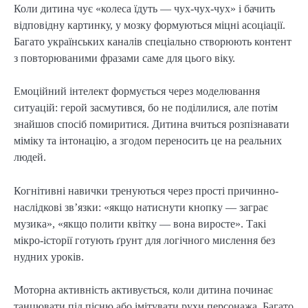
Коли дитина чує «колеса їдуть — чух-чух-чух» і бачить
відповідну картинку, у мозку формуються міцні асоціації.
Багато українських каналів спеціально створюють контент
з повторюваними фразами саме для цього віку.
Емоційний інтелект формується через моделювання
ситуацій: герой засмутився, бо не поділилися, але потім
знайшов спосіб помиритися. Дитина вчиться розпізнавати
міміку та інтонацію, а згодом переносить це на реальних
людей.
Когнітивні навички тренуються через прості причинно-
наслідкові зв’язки: «якщо натиснути кнопку — заграє
музика», «якщо полити квітку — вона виросте». Такі
мікро-історії готують ґрунт для логічного мислення без
нудних уроків.
Моторна активність активується, коли дитина починає
танцювати під пісню або імітувати рухи персонажа. Багато