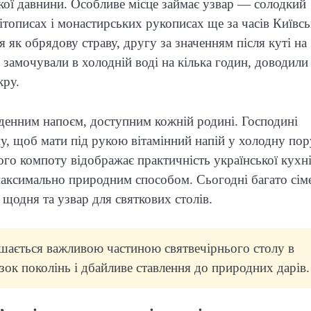
окої давнини. Особливе місце займає узвар — солодкий
 літописах і монастирських рукописах ще за часів Київсь
 як обрядову страву, другу за значенням після куті на
 замочували в холодній воді на кілька годин, доводили
кру.
кденним напоєм, доступним кожній родині. Господині
у, щоб мати під рукою вітамінний напій у холодну пор
ого компоту відображає практичність української кухні
 максимально природним способом. Сьогодні багато сім
щодня та узвар для святкових столів.
лишається важливою частиною святвечірнього столу в
зок поколінь і дбайливе ставлення до природних дарів.