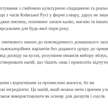
готування з глибокою культурною спадщиною та реаль
е з часів Київської Русі у формі узвару, дарує не лиш
вдяки пектину, поповнює запаси калію, магнію та інших
ерсальним для будь-якої пори року.
о святкового напою до повсякденного домашнього засо
изькокалорійних варіантів без доданого цукру до прян
від досвіду на кухні, розуміння нюансів вибору яблук,
 створювати напій, що тішить смак і приносить відчут
шим і кориснішим за промислові аналоги, бо ви
кові інгредієнти. Це напій, який можна пити гарячим у
також використовувати як основу для десертів і соусів.