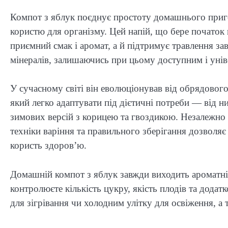
Компот з яблук поєднує простоту домашнього при
користю для організму. Цей напій, що бере початок щ
приємний смак і аромат, а й підтримує травлення за
мінералів, залишаючись при цьому доступним і унів
У сучасному світі він еволюціонував від обрядовог
який легко адаптувати під дієтичні потреби — від н
зимових версій з корицею та гвоздикою. Незалежно 
техніки варіння та правильного зберігання дозволяє
користь здоров’ю.
Домашній компот з яблук завжди виходить ароматні
контролюєте кількість цукру, якість плодів та додат
для зігрівання чи холодним улітку для освіження, а 