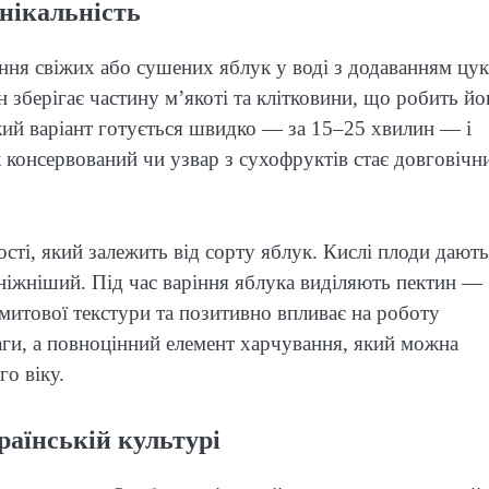
унікальність
ння свіжих або сушених яблук у воді з додаванням цу
ін зберігає частину м’якоті та клітковини, що робить йо
ий варіант готується швидко — за 15–25 хвилин — і
к консервований чи узвар з сухофруктів стає довговічн
кості, який залежить від сорту яблук. Кислі плоди дають
 ніжніший. Під час варіння яблука виділяють пектин —
митової текстури та позитивно впливає на роботу
аги, а повноцінний елемент харчування, який можна
го віку.
раїнській культурі