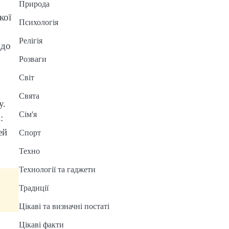
Природа
кої
Психологія
Релігія
 до
Розваги
Світ
Свята
у.
Сім'я
:
ей
Спорт
Техно
Технології та гаджети
Традиції
Цікаві та визначні постаті
Цікаві факти