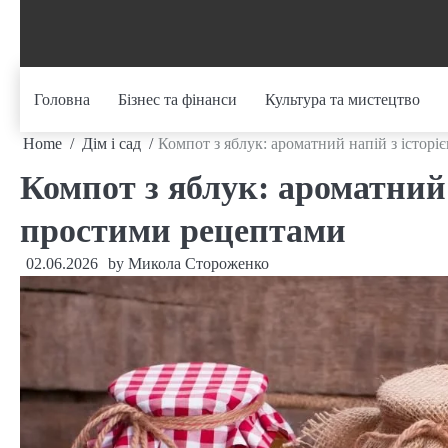
Skip
to
content
Головна
Бізнес та фінанси
Культура та мистецтво
Home
Дім і сад
Компот з яблук: ароматний напій з істор
Компот з яблук: ароматний 
простими рецептами
02.06.2026
by
Микола Стороженко