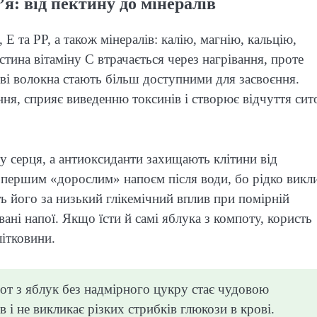
я: від пектину до мінералів
E та PP, а також мінералів: калію, магнію, кальцію,
стина вітаміну C втрачається через нагрівання, проте
ові волокна стають більш доступними для засвоєння.
ня, сприяє виведенню токсинів і створює відчуття сит
ту серця, а антиоксиданти захищають клітини від
є першим «дорослим» напоєм після води, бо рідко викл
ь його за низький глікемічний вплив при помірній
вані напої. Якщо їсти й самі яблука з компоту, користь
ітковини.
от з яблук без надмірного цукру стає чудовою
 і не викликає різких стрибків глюкози в крові.