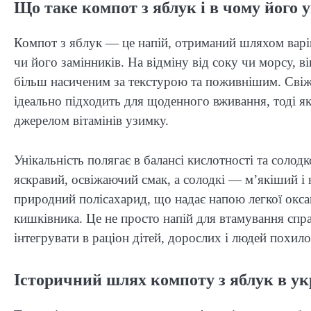
Що таке компот з яблук і в чому його 
Компот з яблук — це напій, отриманий шляхом варі
чи його замінників. На відміну від соку чи морсу, в
більш насиченим за текстурою та поживнішим. Свіж
ідеально підходить для щоденного вживання, тоді я
джерелом вітамінів узимку.
Унікальність полягає в балансі кислотності та солод
яскравий, освіжаючий смак, а солодкі — м’якіший і
природний полісахарид, що надає напою легкої окса
кишківника. Це не просто напій для втамування спр
інтегрувати в раціон дітей, дорослих і людей похило
Історичний шлях компоту з яблук в ук