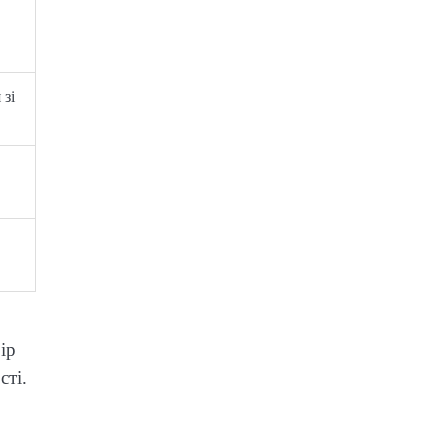
 зі
ір
сті.