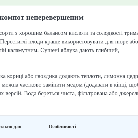
ти компот неперевершеним
 сорти з хорошим балансом кислоти та солодкості трим
. Перестиглі плоди краще використовувати для пюре аб
пій каламутним. Сушені яблука дають глибший,
чка кориці або гвоздика додають теплоти, лимонна цедр
р можна частково замінити медом (додавати в кінці, що
х версій. Вода береться чиста, фільтрована або джерел
еально для
Особливості