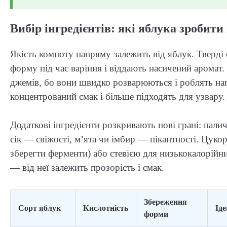
Вибір інгредієнтів: які яблука зроби
Якість компоту напряму залежить від яблук. Тверді
форму під час варіння і віддають насичений аромат
джемів, бо вони швидко розварюються і роблять на
концентрований смак і більше підходять для узвару.
Додаткові інгредієнти розкривають нові грані: пали
сік — свіжості, м’ята чи імбир — пікантності. Цуко
зберегти ферменти) або стевією для низькокалорійни
— від неї залежить прозорість і смак.
Збереження
Сорт яблук
Кислотність
Ід
форми