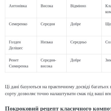
Антонівка
Висока
Відмінно
Кл
ко
Семеренко
Середня
Добре
Що
Голден
Низька
Середньо
Сол
Делішес
Ренет
Середня-
Добре
Зим
Симиренка
висока
Ці дані базуються на практичному досвіді багатьох 
сорту дозволяє точно налаштувати смак під ваші вп
Покроковий рецепт класичного компоту