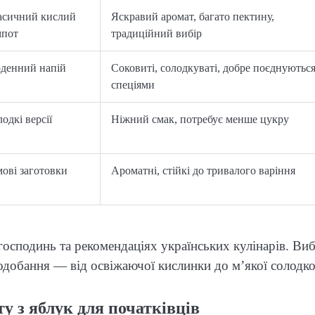
асичний кислий
Яскравий аромат, багато пектину,
мпот
традиційний вибір
денний напій
Соковиті, солодкуваті, добре поєднуються
спеціями
одкі версії
Ніжний смак, потребує менше цукру
ові заготовки
Ароматні, стійкі до тривалого варіння
господинь та рекомендаціях українських кулінарів. Виб
одобання — від освіжаючої кислинки до м’якої солодко
 з яблук для початківців