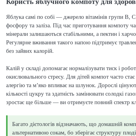
Користь яблучного компоту для здоров’
Яблука самі по собі — джерело вітамінів групи B, C, 
фосфору та заліза. Під час приготування компоту ча
мінерали залишаються стабільними, а пектин і харч
Регулярне вживання такого напою підтримує травлен
без зайвих калорій.
Калій у складі допомагає нормалізувати тиск і робо
окислювального стресу. Для дітей компот часто ста
алергію та м’яко впливає на шлунок. Дорослі цінуют
кількості цукру та здатність замінювати солодкі газо
зростає ще більше — ви отримуєте повний спектр кл
Багато дієтологів відзначають, що домашній комп
альтернативою сокам, бо зберігає структуру плодів