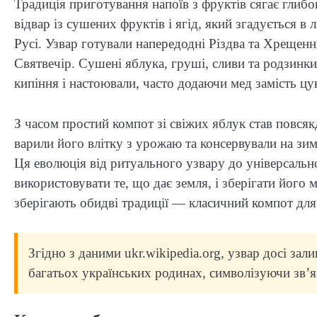
Традиція приготування напоїв з фруктів сягає глиб
відвар із сушених фруктів і ягід, який згадується в
Русі. Узвар готували напередодні Різдва та Хрещення
Святвечір. Сушені яблука, груші, сливи та родзинки
кипіння і настоювали, часто додаючи мед замість цу
З часом простий компот зі свіжих яблук став повся
варили його влітку з урожаю та консервували на зим
Ця еволюція від ритуального узвару до універсальн
використовувати те, що дає земля, і зберігати його
зберігають обидві традиції — класичний компот для 
Згідно з даними ukr.wikipedia.org, узвар досі за
багатьох українських родинах, символізуючи зв’я