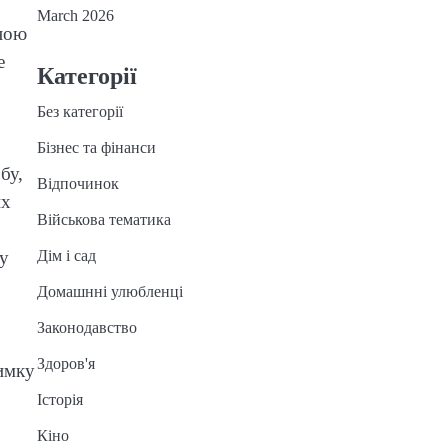
March 2026
ною
е
Категорії
Без категорії
Бізнес та фінанси
бу,
Відпочинок
их
Військова тематика
Дім і сад
ну
Домашнні улюбленці
Законодавство
Здоров'я
зимку
Історія
Кіно