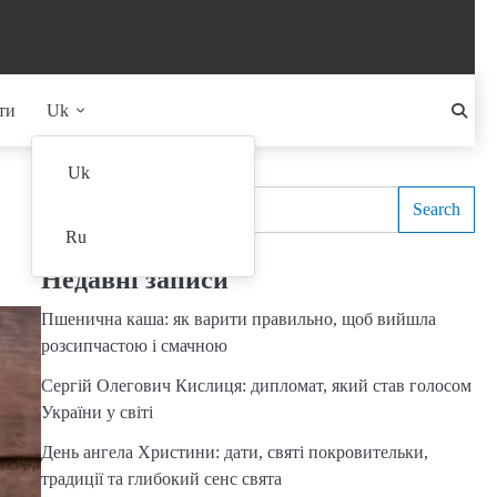
ти
Uk
Search
Uk
Search
Ru
Недавні записи
Пшенична каша: як варити правильно, щоб вийшла
розсипчастою і смачною
Сергій Олегович Кислиця: дипломат, який став голосом
України у світі
День ангела Христини: дати, святі покровительки,
традиції та глибокий сенс свята