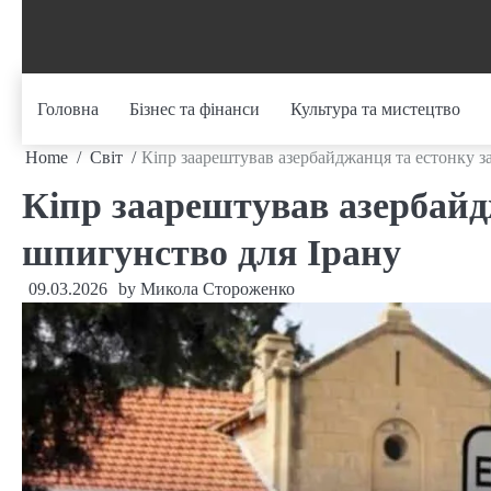
Skip
to
content
Головна
Бізнес та фінанси
Культура та мистецтво
Home
Світ
Кіпр заарештував азербайджанця та естонку з
Кіпр заарештував азербайд
шпигунство для Ірану
09.03.2026
by
Микола Стороженко