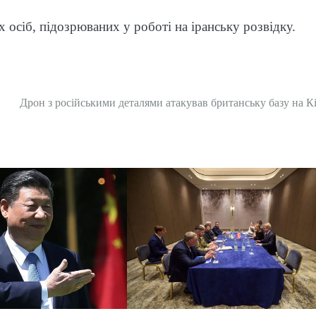
осіб, підозрюваних у роботі на іранську розвідку.
Дрон з російськими деталями атакував британську базу на К