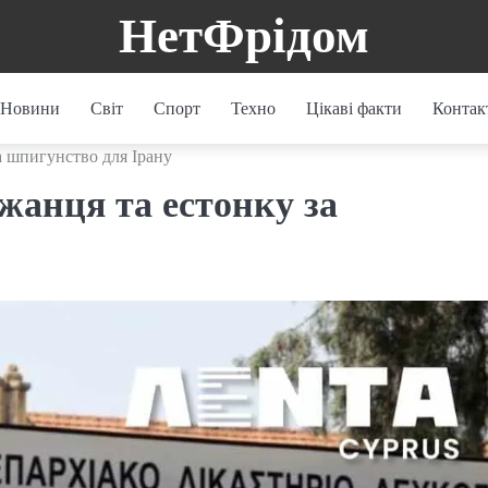
НетФрідом
Новини
Світ
Спорт
Техно
Цікаві факти
Контак
а шпигунство для Ірану
жанця та естонку за