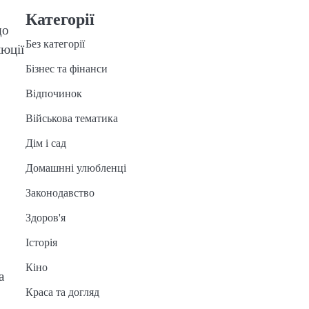
Категорії
що
Без категорії
люції
Бізнес та фінанси
Відпочинок
Військова тематика
Дім і сад
Домашнні улюбленці
Законодавство
Здоров'я
Історія
Кіно
а
Краса та догляд