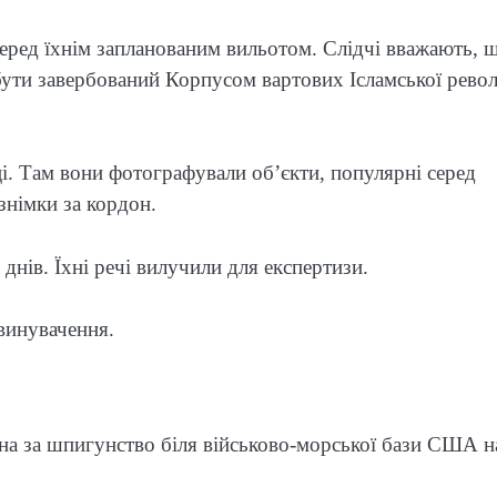
еред їхнім запланованим вильотом. Слідчі вважають, 
 бути завербований Корпусом вартових Ісламської рево
ці. Там вони фотографували об’єкти, популярні серед
знімки за кордон.
нів. Їхні речі вилучили для експертизи.
звинувачення.
на за шпигунство біля військово-морської бази США н