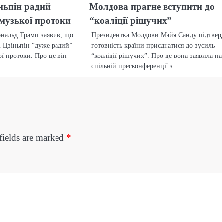
ньпін радий
Молдова прагне вступити до
музької протоки
“коаліції рішучих”
нальд Трамп заявив, що
Президентка Молдови Майя Санду підтвер
і Цзіньпін “дуже радий”
готовність країни приєднатися до зусиль
ї протоки. Про це він
“коаліції рішучих”. Про це вона заявила на
спільній пресконференції з…
fields are marked
*