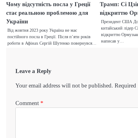
Чому відсутність посла у Греції
Трамп: Сі Цзі
стає реальною проблемою для
відкриттю Ор
України
Президент США До
китайський лідер С
Від жовтня 2023 року Україна не має
відкриттю Ормузько
постійного посла в Греції. Після п’яти років
написав у…
роботи в Афінах Сергій Шутенко повернувся…
Leave a Reply
Your email address will not be published.
Required 
Comment
*