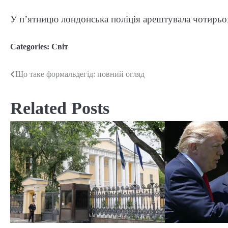
У п’ятницю лондонська поліція арештувала чотирьох 
Categories:
Світ
Що таке формальдегід: повний огляд
Post
navigation
Related Posts