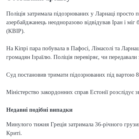
Поліція затримала підозрюваних у Ларнаці просто п
азербайджанець неодноразово відвідував Іран і міг
(КВІР).
На Кіпрі пара побувала в Пафосі, Лімасолі та Ларна
громадян Ізраїлю. Поліція перевіряє, чи передавали 
Суд постановив тримати підозрюваних під вартою 8 д
Міністерство закордонних справ Естонії розслідує 
Недавні подібні випадки
Минулого тижня Греція затримала 36-річного грузи
Криті.