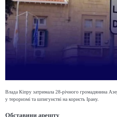
Влада Кіпру затримала 28-річного громадянина Азе
у тероризмі та шпигунстві на користь Ірану.
Обставини арешту