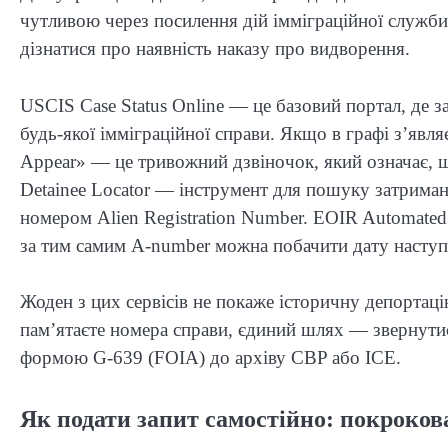
чутливою через посилення дій імміграційної служби
дізнатися про наявність наказу про видворення.
USCIS Case Status Online — це базовий портал, де 
будь-якої імміграційної справи. Якщо в графі з’явл
Appear» — це тривожний дзвіночок, який означає, 
Detainee Locator — інструмент для пошуку затриман
номером Alien Registration Number. EOIR Automated 
за тим самим A-number можна побачити дату наступно
Жоден з цих сервісів не покаже історичну депортац
пам’ятаєте номера справи, єдиний шлях — звернутис
формою G-639 (FOIA) до архіву CBP або ICE.
Як подати запит самостійно: покроков