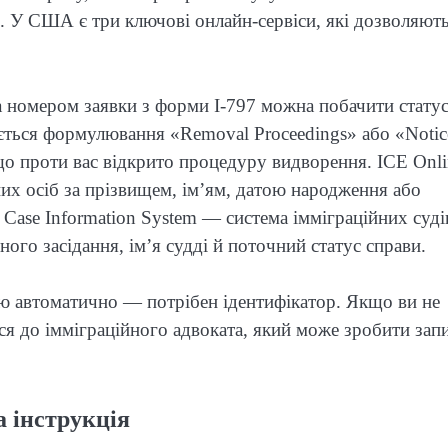
. У США є три ключові онлайн-сервіси, які дозволяют
за номером заявки з форми I-797 можна побачити стату
яється формулювання «Removal Proceedings» або «Notic
що проти вас відкрито процедуру видворення. ICE Onli
их осіб за прізвищем, ім’ям, датою народження або
Case Information System — система імміграційних судів
го засідання, ім’я судді й поточний статус справи.
ію автоматично — потрібен ідентифікатор. Якщо ви не
я до імміграційного адвоката, який може зробити запи
а інструкція