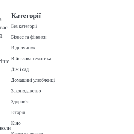
Категорії
а
Без категорії
вас
й
Бізнес та фінанси
Відпочинок
Військова тематика
тіше
Дім і сад
Домашнні улюбленці
Законодавство
Здоров'я
Історія
Кіно
 коли
Краса та догляд