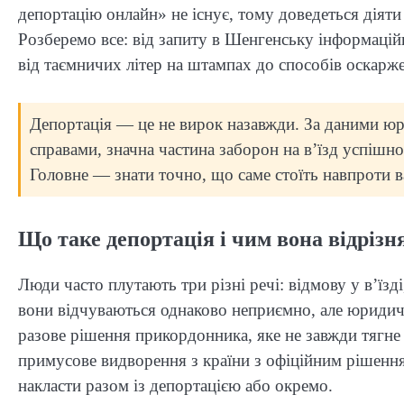
депортацію онлайн» не існує, тому доведеться діяти
Розберемо все: від запиту в Шенгенську інформацій
від таємничих літер на штампах до способів оскарж
Депортація — це не вирок назавжди. За даними ю
справами, значна частина заборон на в’їзд успішно
Головне — знати точно, що саме стоїть навпроти ва
Що таке депортація і чим вона відрізня
Люди часто плутають три різні речі: відмову у в’їзді
вони відчуваються однаково неприємно, але юридичні
разове рішення прикордонника, яке не завжди тягне
примусове видворення з країни з офіційним рішення
накласти разом із депортацією або окремо.