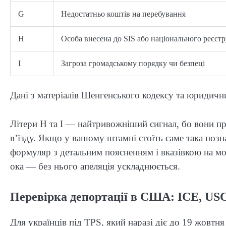
G
Недостатньо коштів на перебування
H
Особа внесена до SIS або національного реєстр
I
Загроза громадському порядку чи безпеці
Дані з матеріалів Шенгенського кодексу та юридични
Літери H та I — найтривожніший сигнал, бо вони пр
в’їзду. Якщо у вашому штампі стоїть саме така поз
формуляр з детальним поясненням і вказівкою на мо
ока — без нього апеляція ускладнюється.
Перевірка депортації в США: ICE, USC
Для українців під TPS, який наразі діє до 19 жовтня