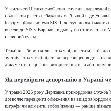
У контексті Шенгенської зони існує два паралельні 
польський реєстр небажаних осіб, який веде Управл
інформаційна система SIS II, доступ до якої мають 
внесли до SIS у Варшаві, відмову ви отримаєте і в 
нервовий вузол.
Терміни заборон коливаються від шести місяців до п
зустрічаються такі підстави: перевищення дозволени
документи, нецільове використання візи або поруше
Як перевірити депортацію в Україні ч
У травні 2026 року Державна прикордонна служба Ук
дозволяє перевірити обмеження на виїзд за кордон о
штрафи чи аліментні зобов’язання — раніше дізнат