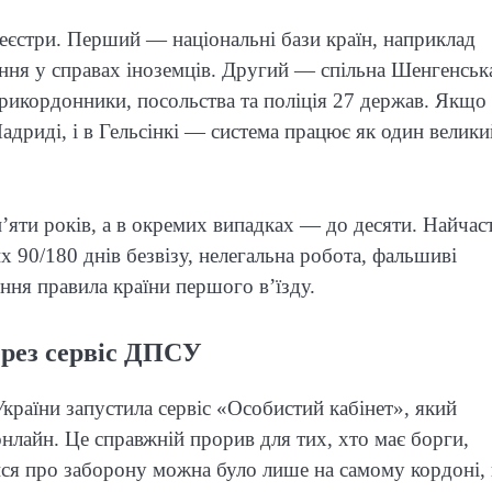
реєстри. Перший — національні бази країн, наприклад
іння у справах іноземців. Другий — спільна Шенгенськ
прикордонники, посольства та поліція 27 держав. Якщо 
Мадриді, і в Гельсінкі — система працює як один велики
’яти років, а в окремих випадках — до десяти. Найчас
х 90/180 днів безвізу, нелегальна робота, фальшиві
ння правила країни першого в’їзду.
ерез сервіс ДПСУ
раїни запустила сервіс «Особистий кабінет», який
нлайн. Це справжній прорив для тих, хто має борги,
ися про заборону можна було лише на самому кордоні,