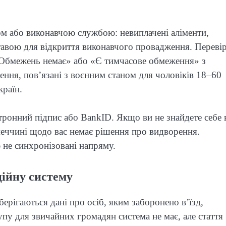
ом або виконавчою службою: невиплачені аліменти,
ставою для відкриття виконавчого провадження. Переві
 «Обмежень немає» або «Є тимчасове обмеження» з
ення, пов’язані з воєнним станом для чоловіків 18–60
країн.
ктронний підпис або BankID. Якщо ви не знайдете себе 
меччині щодо вас немає рішення про видворення.
ю не синхронізовані напряму.
ійну систему
ерігаються дані про осіб, яким заборонено в’їзд,
пу для звичайних громадян система не має, але стаття