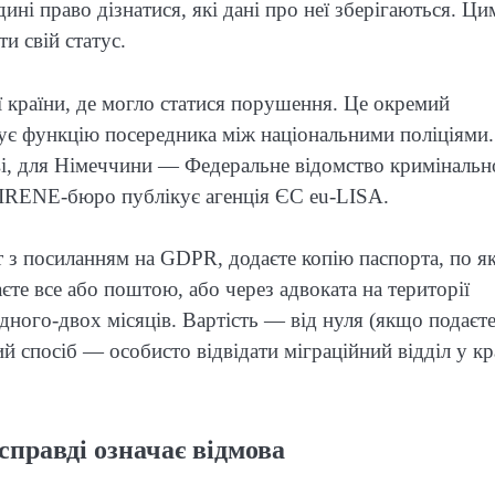
ині право дізнатися, які дані про неї зберігаються. Ци
и свій статус.
 країни, де могло статися порушення. Це окремий
онує функцію посередника між національними поліціями
ві, для Німеччини — Федеральне відомство кримінальн
х SIRENE-бюро публікує агенція ЄС eu-LISA.
т з посиланням на GDPR, додаєте копію паспорта, по я
єте все або поштою, або через адвоката на території
дного-двох місяців. Вартість — від нуля (якщо подаєт
 спосіб — особисто відвідати міграційний відділ у кр
правді означає відмова