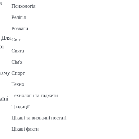
м
Психологія
Релігія
Розваги
. Для
Світ
ої
Свята
Сім'я
кому
Спорт
Техно
е
Технології та гаджети
аїні
Традиції
Цікаві та визначні постаті
Цікаві факти