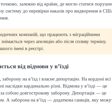
 точково, залежно від країни, де могло статися поруше
ну систему до перевірки наказів про видворення в СШ
ення.
ридичних компаній, що працюють з міграційними
 знімається через апеляцію або після спливу терміну.
шого імені в реєстрі.
ється від відмови у в’їзді
, заборону на в’їзд і власне депортацію. На кордоні всі
 наслідки кардинально різні. Відмова у в’їзді — це
 за собою довгострокову заборону. Депортація — це
м. А заборона на в’їзд — додаткова санкція, яку можу