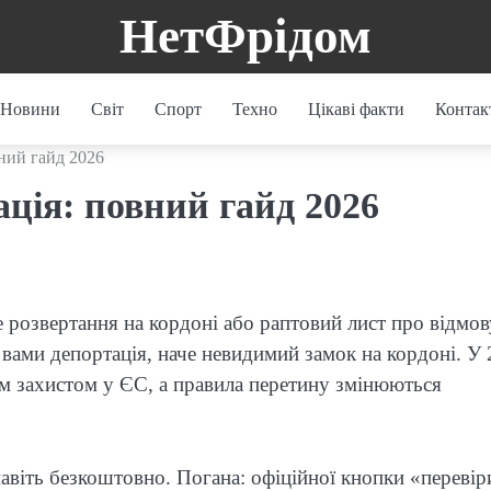
НетФрідом
Новини
Світ
Спорт
Техно
Цікаві факти
Контак
вний гайд 2026
ація: повний гайд 2026
 розвертання на кордоні або раптовий лист про відмов
д вами депортація, наче невидимий замок на кордоні. У
им захистом у ЄС, а правила перетину змінюються
навіть безкоштовно. Погана: офіційної кнопки «перевір