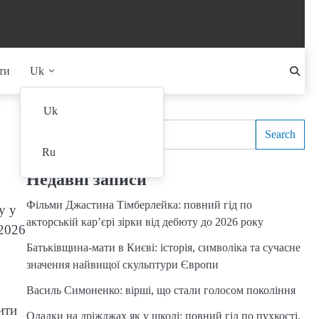
ти
Uk
Search
Uk
Search
Ru
Недавні записи
Фільми Джастина Тімберлейка: повний гід по
у у
акторській кар’єрі зірки від дебюту до 2026 року
 2026
Батьківщина-мати в Києві: історія, символіка та сучасне
значення найвищої скульптури Європи
Василь Симоненко: вірші, що стали голосом покоління
ити
Оладки на дріжджах як у школі: повний гід по пухкості,