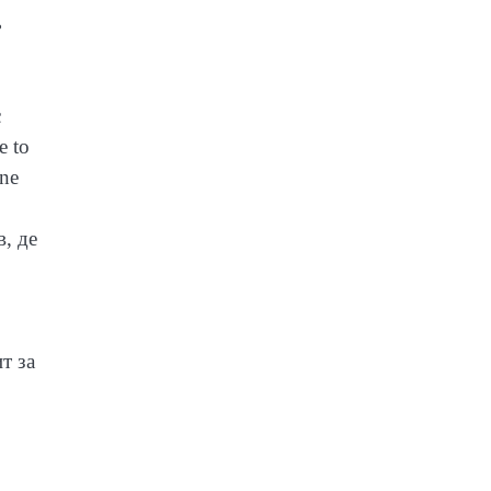
ь
с
e to
ne
, де
т за