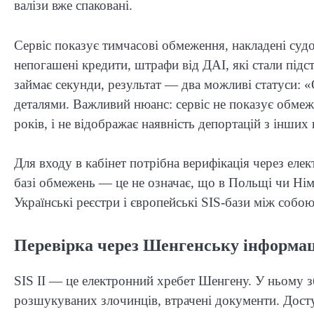
валізи вже спаковані.
Сервіс показує тимчасові обмеження, накладені суд
непогашені кредити, штрафи від ДАІ, які стали під
займає секунди, результат — два можливі статуси:
деталями. Важливий нюанс: сервіс не показує обмеж
років, і не відображає наявність депортацій з інших 
Для входу в кабінет потрібна верифікація через еле
базі обмежень — це не означає, що в Польщі чи Ні
Українські реєстри і європейські SIS-бази між собо
Перевірка через Шенгенську інформац
SIS II — це електронний хребет Шенгену. У ньому зб
розшукуваних злочинців, втрачені документи. Досту