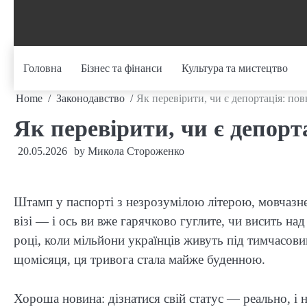
Skip
to
content
Головна
Бізнес та фінанси
Культура та мистецтво
Home
Законодавство
Як перевірити, чи є депортація: по
Як перевірити, чи є депорт
20.05.2026
by
Микола Стороженко
Штамп у паспорті з незрозумілою літерою, мовчазне
візі — і ось ви вже гарячково гуглите, чи висить на
році, коли мільйони українців живуть під тимчасов
щомісяця, ця тривога стала майже буденною.
Хороша новина: дізнатися свій статус — реально, і 