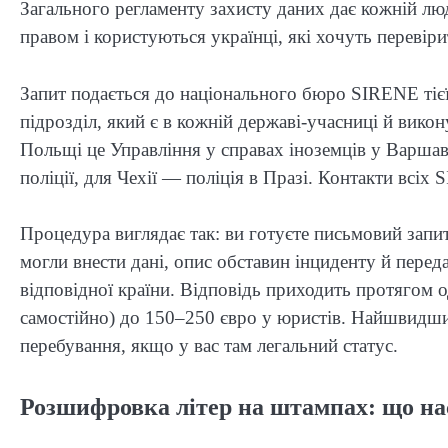
Загального регламенту захисту даних дає кожній люд
правом і користуються українці, які хочуть перевірит
Запит подається до національного бюро SIRENE тієї
підрозділ, який є в кожній державі-учасниці й вик
Польщі це Управління у справах іноземців у Варша
поліції, для Чехії — поліція в Празі. Контакти всі
Процедура виглядає так: ви готуєте письмовий запи
могли внести дані, опис обставин інциденту й переда
відповідної країни. Відповідь приходить протягом о
самостійно) до 150–250 євро у юристів. Найшвидший
перебування, якщо у вас там легальний статус.
Розшифровка літер на штампах: що нас