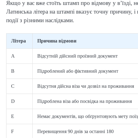
Якщо у вас вже стоїть штамп про відмову у в’їзді, 
Латинська літера на штампі вказує точну причину, і 
події з різними наслідками.
Літера
Причина відмови
A
Відсутній дійсний проїзний документ
B
Підроблений або фіктивний документ
C
Відсутня дійсна віза чи дозвіл на проживання
D
Підроблена віза або посвідка на проживання
E
Немає документів, що обґрунтовують мету пої
F
Перевищення 90 днів за останні 180