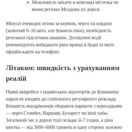
Можливість заїхати в невеликі містечка чи
винні регіони Молдови по дорозі.
Мінуси очевидні: втома за кермом, черги на кордоні
(зазвичай 0–10 авто, але бувають піки), необхідність
ретельної підготовки машини. Досвідчені водії
рекомендують виїжджати рано вранці в будні та мати
офлайн-карти на телефоні.
Літаком: швидкість з урахуванням
реалій
Прямі авіарейси з українських аеропортів до Кишинева
наразі не входять до стабільного регулярного розкладу.
Більшість мандрівників обирають варіанти з пересадками
— через Стамбул, Варшаву, Бухарест чи інші хабы.
Загальний час у дорозі тоді складає 4–7 годин, а ціна
квитка — від 3000–6000 гривень в одну сторону залежно