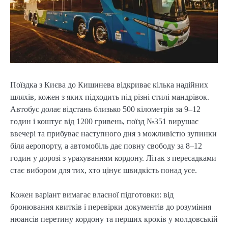
Поїздка з Києва до Кишинева відкриває кілька надійних
шляхів, кожен з яких підходить під різні стилі мандрівок.
Автобус долає відстань близько 500 кілометрів за 9–12
годин і коштує від 1200 гривень, поїзд №351 вирушає
ввечері та прибуває наступного дня з можливістю зупинки
біля аеропорту, а автомобіль дає повну свободу за 8–12
годин у дорозі з урахуванням кордону. Літак з пересадками
стає вибором для тих, хто цінує швидкість понад усе.
Кожен варіант вимагає власної підготовки: від
бронювання квитків і перевірки документів до розуміння
нюансів перетину кордону та перших кроків у молдовській