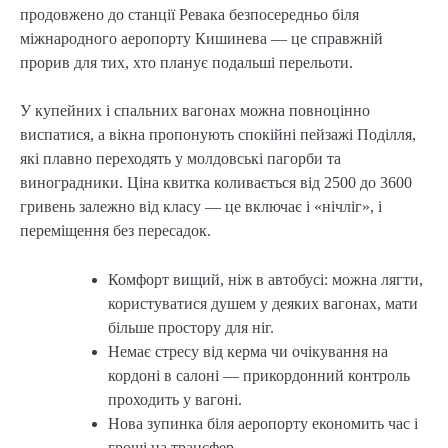
продовжено до станції Ревака безпосередньо біля
міжнародного аеропорту Кишинева — це справжній
прорив для тих, хто планує подальші перельоти.
У купейних і спальних вагонах можна повноцінно
виспатися, а вікна пропонують спокійні пейзажі Поділля,
які плавно переходять у молдовські пагорби та
виноградники. Ціна квитка коливається від 2500 до 3600
гривень залежно від класу — це включає і «нічліг», і
переміщення без пересадок.
Комфорт вищий, ніж в автобусі: можна лягти,
користуватися душем у деяких вагонах, мати
більше простору для ніг.
Немає стресу від керма чи очікування на
кордоні в салоні — прикордонний контроль
проходить у вагоні.
Нова зупинка біля аеропорту економить час і
гроші на трансфер.