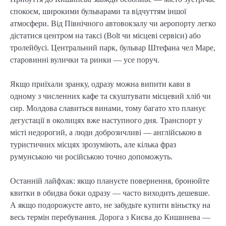
спокоєм, широкими бульварами та відчуттям іншої
атмосфери. Від Північного автовокзалу чи аеропорту легко
дістатися центром на таксі (Bolt чи місцеві сервіси) або
тролейбусі. Центральний парк, бульвар Штефана чел Маре,
старовинні вулички та ринки — усе поруч.
Якщо приїхали зранку, одразу можна випити кави в
одному з численних кафе та скуштувати місцевий хліб чи
сир. Молдова славиться винами, тому багато хто планує
дегустації в околицях вже наступного дня. Транспорт у
місті недорогий, а люди доброзичливі — англійською в
туристичних місцях зрозуміють, але кілька фраз
румунською чи російською точно допоможуть.
Останній лайфхак: якщо плануєте повернення, бронюйте
квитки в обидва боки одразу — часто виходить дешевше.
А якщо подорожуєте авто, не забудьте купити віньєтку на
весь термін перебування. Дорога з Києва до Кишинева —