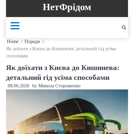
Skip
НетФрідом
to
content
Home
Поради
Як доїхати з Києва до Кишинева: детальний гід усіма
способами
Як доїхати з Києва до Кишинева:
детальний гід усіма способами
08.06.2026
by
Микола Стороженко