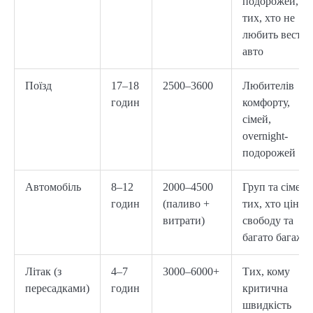
подорожей,
тих, хто не
любить вести
авто
Поїзд
17–18
2500–3600
Любителів
годин
комфорту,
сімей,
overnight-
подорожей
Автомобіль
8–12
2000–4500
Груп та сімей,
годин
(паливо +
тих, хто цінує
витрати)
свободу та
багато багажу
Літак (з
4–7
3000–6000+
Тих, кому
пересадками)
годин
критична
швидкість