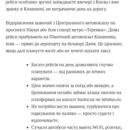
рейси особливо зручні: виїжджаєте ввечері з Києва і вже
зранку в Кишиневі, не витрачаючи день на дорогу.
Відправлення зазвичай з Центрального автовокзалу на
проспекті Науки або біля станції метро «Теремки». Деякі
рейси прибувають на Північний автовокзал Кишинева,
інші — прямо до аеропорту на бульварі Дачія. Це ідеально,
якщо далі плануєте виліт або не хочете шукати таксі.
Багато рейсів на день дозволяють гнучко
планувати — від ранкових до нічних
варіантів.
Ціна значно нижча за поїзд або авіацію, а
бронювання онлайн займає кілька хвилин на
платформах на кшталт busfor.ua чи infobus.eu.
Не потрібно вести машину, турбуватися про
паркування чи паливо — просто сідаєте і
відпочиваєте.
Сучасні автобуси часто мають Wi-Fi, розетки,