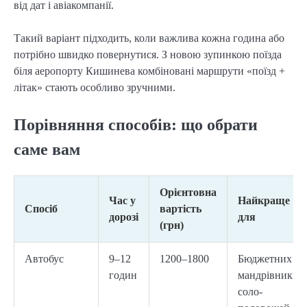
від дат і авіакомпанії.
Такий варіант підходить, коли важлива кожна година або
потрібно швидко повернутися. З новою зупинкою поїзда
біля аеропорту Кишинева комбіновані маршрути «поїзд +
літак» стають особливо зручними.
Порівняння способів: що обрати
саме вам
Орієнтовна
Час у
Найкраще
Спосіб
вартість
дорозі
для
(грн)
Автобус
9–12
1200–1800
Бюджетних
годин
мандрівників,
соло-