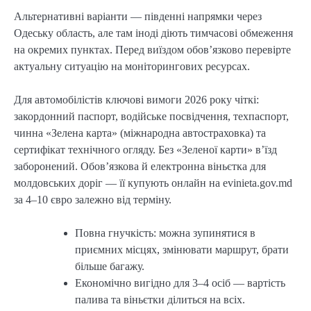
Альтернативні варіанти — південні напрямки через
Одеську область, але там іноді діють тимчасові обмеження
на окремих пунктах. Перед виїздом обов’язково перевірте
актуальну ситуацію на моніторингових ресурсах.
Для автомобілістів ключові вимоги 2026 року чіткі:
закордонний паспорт, водійське посвідчення, техпаспорт,
чинна «Зелена карта» (міжнародна автостраховка) та
сертифікат технічного огляду. Без «Зеленої карти» в’їзд
заборонений. Обов’язкова й електронна віньєтка для
молдовських доріг — її купують онлайн на evinieta.gov.md
за 4–10 євро залежно від терміну.
Повна гнучкість: можна зупинятися в
приємних місцях, змінювати маршрут, брати
більше багажу.
Економічно вигідно для 3–4 осіб — вартість
палива та віньєтки ділиться на всіх.