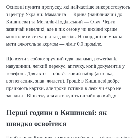
Основні пункти пропуску, які найчастіше використовують
з центру України: Мамалига — Крива (найближчий до
Кишинева) та Могилів-Подільський — Отач. Черги
зазвичай невеликі, але в пік сезону чи вихідні краще
моніторити ситуацію заздалегідь. На кордоні не можна
мати алкоголь за кермом — ліміт 0,0 проміле.
Що взяти з собою: зручний одяг шарами, powerbank,
навушники, легкий перекус, аптечку, копії документів у
телефоні. Для авто — обов’язковий набір (аптечка,
вогнегасник, знак, жилети). Гроші: в Кишиневі добре
працюють картки, але трохи готівки в леях чи євро не
завадить. Віньєтку для авто купіть онлайн до виїзду.
Перші години в Кишиневі: як
швидко освоїтися
Прибуття до Кишинева завжди особливе — місто зустрічає