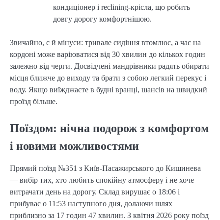
кондиціонер і reclining-крісла, що робить
довгу дорогу комфортнішою.
Звичайно, є й мінуси: тривале сидіння втомлює, а час на
кордоні може варіюватися від 30 хвилин до кількох годин
залежно від черги. Досвідчені мандрівники радять обирати
місця ближче до виходу та брати з собою легкий перекус і
воду. Якщо виїжджаєте в будні вранці, шансів на швидкий
проїзд більше.
Поїздом: нічна подорож з комфортом
і новими можливостями
Прямий поїзд №351 з Київ-Пасажирського до Кишинева
— вибір тих, хто любить спокійну атмосферу і не хоче
витрачати день на дорогу. Склад вирушає о 18:06 і
прибуває о 11:53 наступного дня, долаючи шлях
приблизно за 17 годин 47 хвилин. З квітня 2026 року поїзд