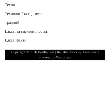
Техно
Технології та гаджети
Традиції
Цікаві та визначні постаті
Цікаві факти
Copyright © 2026
НетФрідом
| Reliable News by
Ascendoor
|
Powered by
WordPress
.