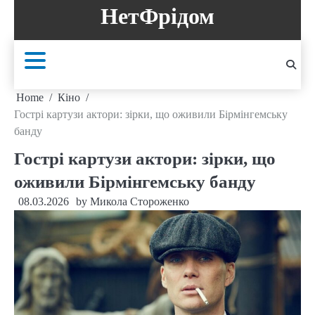
Skip
НетФрідом
to
content
Home
Кіно
Гострі картузи актори: зірки, що оживили Бірмінгемську
банду
Гострі картузи актори: зірки, що
оживили Бірмінгемську банду
08.03.2026
by
Микола Стороженко