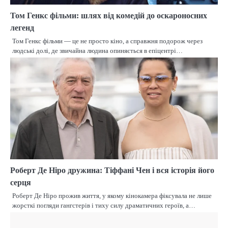
Том Генкс фільми: шлях від комедій до оскароносних
легенд
Том Генкс фільми — це не просто кіно, а справжня подорож через
людські долі, де звичайна людина опиняється в епіцентрі…
Роберт Де Ніро дружина: Тіффані Чен і вся історія його
серця
Роберт Де Ніро прожив життя, у якому кінокамера фіксувала не лише
жорсткі погляди гангстерів і тиху силу драматичних героїв, а…