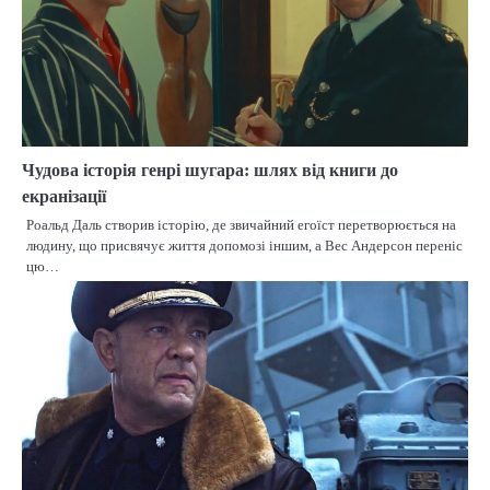
Чудова історія генрі шугара: шлях від книги до
екранізації
Роальд Даль створив історію, де звичайний егоїст перетворюється на
людину, що присвячує життя допомозі іншим, а Вес Андерсон переніс
цю…