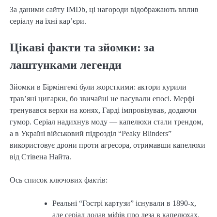
За даними сайту IMDb, ці нагороди відображають вплив
серіалу на їхні кар’єри.
Цікаві факти та зйомки: за
лаштунками легенди
Зйомки в Бірмінгемі були жорсткими: актори курили
трав’яні цигарки, бо звичайні не пасували епосі. Мерфі
тренувався верхи на конях, Гарді імпровізував, додаючи
гумор. Серіал надихнув моду — капелюхи стали трендом,
а в Україні військовий підрозділ “Peaky Blinders”
використовує дрони проти агресора, отримавши капелюхи
від Стівена Найта.
Ось список ключових фактів:
Реальні “Гострі картузи” існували в 1890-х,
але серіал додав міфів про леза в капелюхах.