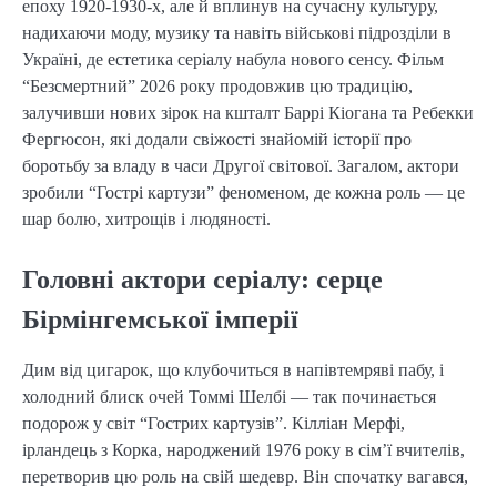
епоху 1920-1930-х, але й вплинув на сучасну культуру,
надихаючи моду, музику та навіть військові підрозділи в
Україні, де естетика серіалу набула нового сенсу. Фільм
“Безсмертний” 2026 року продовжив цю традицію,
залучивши нових зірок на кшталт Баррі Кіогана та Ребекки
Фергюсон, які додали свіжості знайомій історії про
боротьбу за владу в часи Другої світової. Загалом, актори
зробили “Гострі картузи” феноменом, де кожна роль — це
шар болю, хитрощів і людяності.
Головні актори серіалу: серце
Бірмінгемської імперії
Дим від цигарок, що клубочиться в напівтемряві пабу, і
холодний блиск очей Томмі Шелбі — так починається
подорож у світ “Гострих картузів”. Кілліан Мерфі,
ірландець з Корка, народжений 1976 року в сім’ї вчителів,
перетворив цю роль на свій шедевр. Він спочатку вагався,