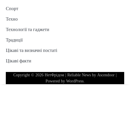
Спорт
Техно
Технології та гаджети
Традиції
Цікаві та визначні постаті
Цікаві факти
Copyright © 2026
НетФрідом
| Reliable News by
Ascendoor
|
Powered by
WordPress
.