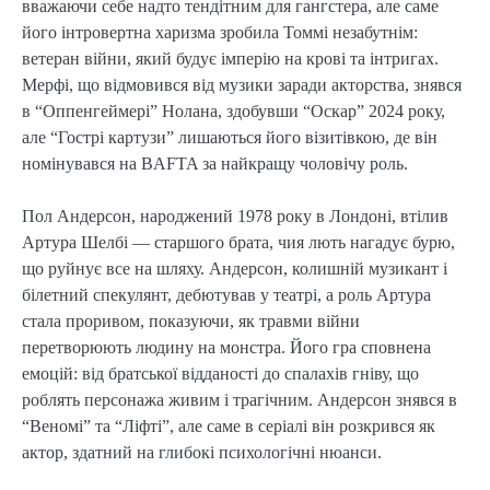
вважаючи себе надто тендітним для гангстера, але саме
його інтровертна харизма зробила Томмі незабутнім:
ветеран війни, який будує імперію на крові та інтригах.
Мерфі, що відмовився від музики заради акторства, знявся
в “Оппенгеймері” Нолана, здобувши “Оскар” 2024 року,
але “Гострі картузи” лишаються його візитівкою, де він
номінувався на BAFTA за найкращу чоловічу роль.
Пол Андерсон, народжений 1978 року в Лондоні, втілив
Артура Шелбі — старшого брата, чия лють нагадує бурю,
що руйнує все на шляху. Андерсон, колишній музикант і
білетний спекулянт, дебютував у театрі, а роль Артура
стала проривом, показуючи, як травми війни
перетворюють людину на монстра. Його гра сповнена
емоцій: від братської відданості до спалахів гніву, що
роблять персонажа живим і трагічним. Андерсон знявся в
“Веномі” та “Ліфті”, але саме в серіалі він розкрився як
актор, здатний на глибокі психологічні нюанси.