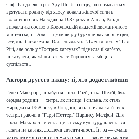
Софі Рандл, яка грає Аду Шелбі, сестру, що намагається
врятувати родину від хаосу, додала жіночої сили в
чоловічий світ. Народжена 1987 року в Англії, Рандл
вивчала акторство в Королівській академії драматичного
мистецтва, і її Ада — це як якір у бурхливому морі інтриг,
розумна і незалежна. Вона знялася в “Джентльменах” Гая
Річі, але роль у “Гострих картузах” піднесла її кар’єру,
показуючи, як жінки в ті часи боролися за місце в
суспільстві.
Актори другого плану: ті, хто додає глибини
Гелен Маккрорі, незабутня Поллі Грей, тітка Шелбі, була
серцем родини — хитра, як лисиця, і сильна, як сталь.
Народжена 1968 року в Лондоні, вона почала кар’єру в
театрі, граючи в “Гаррі Поттері” Нарцису Мелфой. Для
Поллі Маккрорі вивчила циганську культуру, навчилася
гадати на картах, додаючи автентичності. Її гра — суміш
материнської турботи та жорстокості — заслуговувала на