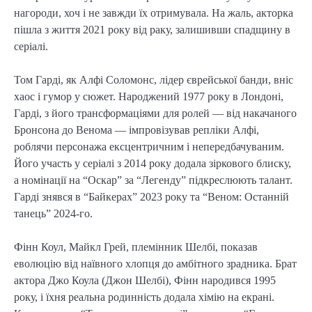
нагороди, хоч і не завжди їх отримувала. На жаль, акторка
пішла з життя 2021 року від раку, залишивши спадщину в
серіалі.
Том Гарді, як Алфі Соломонс, лідер єврейської банди, вніс
хаос і гумор у сюжет. Народжений 1977 року в Лондоні,
Гарді, з його трансформаціями для ролей — від накачаного
Бронсона до Венома — імпровізував репліки Алфі,
роблячи персонажа ексцентричним і непередбачуваним.
Його участь у серіалі з 2014 року додала зіркового блиску,
а номінації на “Оскар” за “Легенду” підкреслюють талант.
Гарді знявся в “Байкерах” 2023 року та “Веном: Останній
танець” 2024-го.
Фінн Коул, Майкл Грей, племінник Шелбі, показав
еволюцію від наївного хлопця до амбітного зрадника. Брат
актора Джо Коула (Джон Шелбі), Фінн народився 1995
року, і їхня реальна родинність додала хімію на екрані.