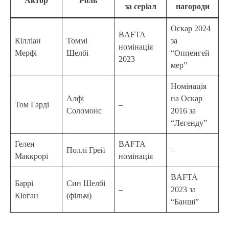
Актор
Роль
за серіал
нагороди
Оскар 2024
BAFTA
Кілліан
Томмі
за
номінація
Мерфі
Шелбі
“Оппенгей
2023
мер”
Номінація
Алфі
на Оскар
Том Гарді
–
Соломонс
2016 за
“Легенду”
Гелен
BAFTA
Поллі Грей
–
Маккрорі
номінація
BAFTA
Баррі
Син Шелбі
–
2023 за
Кіоган
(фільм)
“Банші”