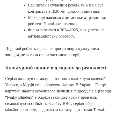
Саундтрек з сучасним роком, як Nick Cave,
контрастує з 1920-ми, додаючи динаміки.
Маккрорі навчилася циганським традиціям,
роблячи Поллі автентичною.
Фільм зйомався в 2024-2025, з акцентом на
антифашистську боротьбу.
Ці деталі роблять серіал не просто шоу, а культурним
явищем, де актори стали частиною історії.
Культурний вплив: від екрану до реальності
Серіал вплинув на моду — костюми надихнули колекції
Versace, а Мерфі став обличчям бренду. В Україні “Гострі
картузи” набули особливого значення: підрозділ Нацгвардії
“Peaky Blinders” в Харкові захищає країну дронами,
символізуючи стійкість. З сайту BBC, серіал зібрав
мільйони фанатів, надихаючи на тату з цитатами Томмі.