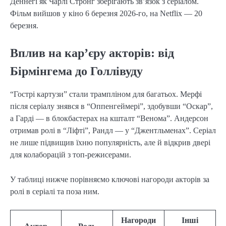
Деннегі як Чарлі Стронг зберігають зв’язок з серіалом.
Фільм вийшов у кіно 6 березня 2026-го, на Netflix — 20
березня.
Вплив на кар’єру акторів: від
Бірмінгема до Голлівуду
“Гострі картузи” стали трампліном для багатьох. Мерфі
після серіалу знявся в “Оппенгеймері”, здобувши “Оскар”,
а Гарді — в блокбастерах на кшталт “Венома”. Андерсон
отримав ролі в “Ліфті”, Рандл — у “Джентльменах”. Серіал
не лише підвищив їхню популярність, але й відкрив двері
для колаборацій з топ-режисерами.
У таблиці нижче порівняємо ключові нагороди акторів за
ролі в серіалі та поза ним.
Нагороди
Інші