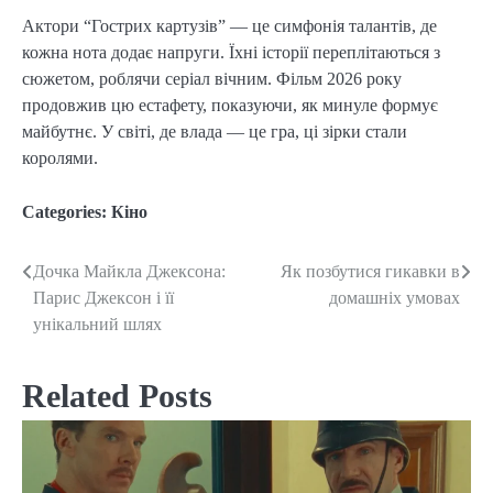
Актори “Гострих картузів” — це симфонія талантів, де
кожна нота додає напруги. Їхні історії переплітаються з
сюжетом, роблячи серіал вічним. Фільм 2026 року
продовжив цю естафету, показуючи, як минуле формує
майбутнє. У світі, де влада — це гра, ці зірки стали
королями.
Categories:
Кіно
Дочка Майкла Джексона:
Як позбутися гикавки в
Post
Парис Джексон і її
домашніх умовах
navigation
унікальний шлях
Related Posts