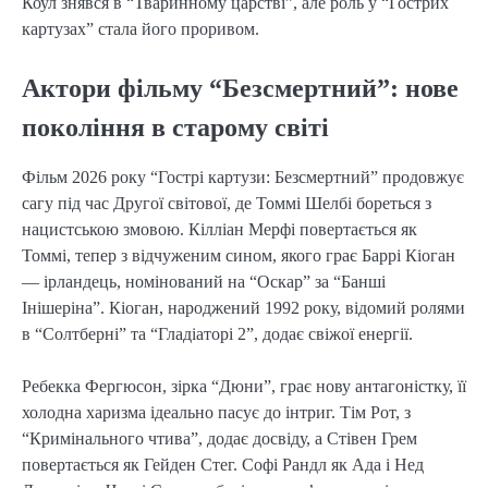
Коул знявся в “Тваринному царстві”, але роль у “Гострих
картузах” стала його проривом.
Актори фільму “Безсмертний”: нове
покоління в старому світі
Фільм 2026 року “Гострі картузи: Безсмертний” продовжує
сагу під час Другої світової, де Томмі Шелбі бореться з
нацистською змовою. Кілліан Мерфі повертається як
Томмі, тепер з відчуженим сином, якого грає Баррі Кіоган
— ірландець, номінований на “Оскар” за “Банші
Інішеріна”. Кіоган, народжений 1992 року, відомий ролями
в “Солтберні” та “Гладіаторі 2”, додає свіжої енергії.
Ребекка Фергюсон, зірка “Дюни”, грає нову антагоністку, її
холодна харизма ідеально пасує до інтриг. Тім Рот, з
“Кримінального чтива”, додає досвіду, а Стівен Грем
повертається як Гейден Стег. Софі Рандл як Ада і Нед