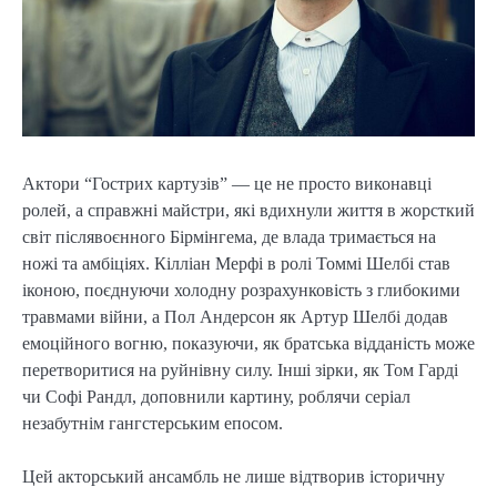
Актори “Гострих картузів” — це не просто виконавці
ролей, а справжні майстри, які вдихнули життя в жорсткий
світ післявоєнного Бірмінгема, де влада тримається на
ножі та амбіціях. Кілліан Мерфі в ролі Томмі Шелбі став
іконою, поєднуючи холодну розрахунковість з глибокими
травмами війни, а Пол Андерсон як Артур Шелбі додав
емоційного вогню, показуючи, як братська відданість може
перетворитися на руйнівну силу. Інші зірки, як Том Гарді
чи Софі Рандл, доповнили картину, роблячи серіал
незабутнім гангстерським епосом.
Цей акторський ансамбль не лише відтворив історичну