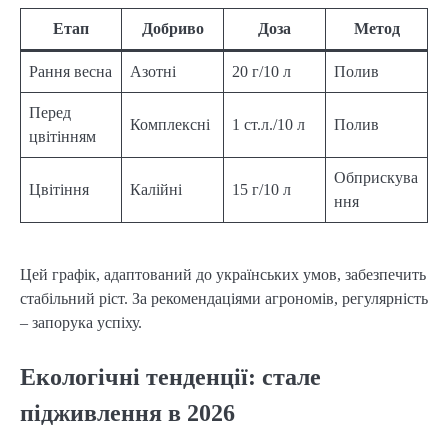
Етап
Добриво
Доза
Метод
Рання весна
Азотні
20 г/10 л
Полив
Перед
Комплексні
1 ст.л./10 л
Полив
цвітінням
Обприскува
Цвітіння
Калійні
15 г/10 л
ння
Цей графік, адаптований до українських умов, забезпечить
стабільний ріст. За рекомендаціями агрономів, регулярність
– запорука успіху.
Екологічні тенденції: стале
підживлення в 2026