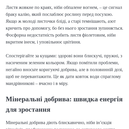
Листя жовкне по краях, ніби обпалене вогнем, – це сигнал
браку калію, який послаблює рослину перед посухою.
Якщо ж молоді листочки бліді, а старі темнішають, азот
кричить про допомогу, бо без нього зростання зупиняється.
Фосфорна недостатність робить листя фіолетовим, ніби
вкритим інеєм, і уповільнює цвітіння.
Спостерігайте за кущами: здорові вони блискучі, пружні, з
насиченим зеленим кольором. Якщо помітили проблеми,
негайно вносьте коригуючі добрива, але в половинній дозі,
щоб не перевантажити. Це як дати ковток води спраглому
мандрівникові – вчасно і в міру.
Мінеральні добрива: швидка енергія
для зростання
Мінеральні добрива діють блискавично, ніби ін’єкція