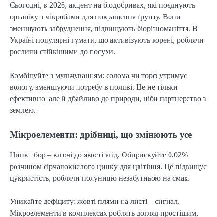
Сьогодні, в 2026, акцент на біодобривах, які поєднують
органіку з мікробами для покращення ґрунту. Вони
зменшують забруднення, підвищують біорізноманіття. В
Україні популярні гумати, що активізують корені, роблячи
рослини стійкішими до посухи.
Комбінуйте з мульчуванням: солома чи торф утримує
вологу, зменшуючи потребу в поливі. Це не тільки
ефективно, але й дбайливо до природи, ніби партнерство з
землею.
Мікроелементи: дрібниці, що змінюють усе
Цинк і бор – ключі до якості ягід. Обприскуйте 0,02%
розчином сірчанокислого цинку для цвітіння. Це підвищує
цукристість, роблячи полуницю незабутньою на смак.
Уникайте дефіциту: жовті плями на листі – сигнал.
Мікроелементи в комплексах роблять догляд простішим,