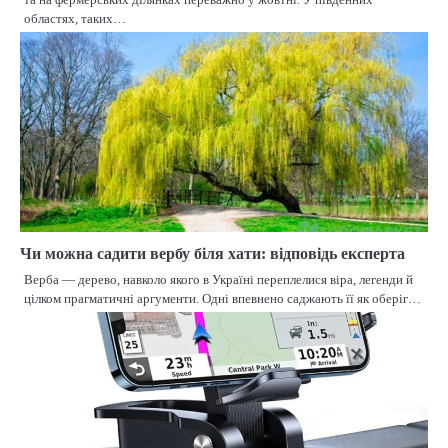
областях, таких…
Чи можна садити вербу біля хати: відповідь експерта
Верба — дерево, навколо якого в Україні переплелися віра, легенди й
цілком прагматичні аргументи. Одні впевнено саджають її як оберіг…