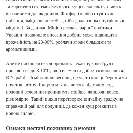
та кореневої системи. Без нього кущі слабшають, стають
вразливими до шкідників. Фосфор і калій готують до
цвітіння, зміцнюючи стебла, ніби додаючи їм внутрішньої
міцності. За даними Міністерства аграрної політики
України, правильне внесення добрив може підвищити
врожайність на 20-30%, роблячи ягоди більшими та
ароматнішими.
Але не поспішайте з добривами: чекайте, коли ґрунт
прогріється до 8-10°C, щоб елементи добре засвоювалися.
В Україні, з її мінливою весною, це часто кінець березня чи
початок квітня. Якщо земля ще волога від талих вод,
поживні речовини проникнуть глибше, живлячи корені
рівномірно. Такий підхід перетворює звичайну грядку на
справжній рай для полуниці, де кожен кущ розквітає з
новою силою.
Ознаки нестачі поживних речовин