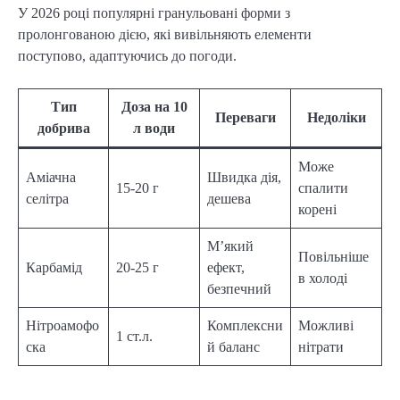
У 2026 році популярні гранульовані форми з
пролонгованою дією, які вивільняють елементи
поступово, адаптуючись до погоди.
Тип
Доза на 10
Переваги
Недоліки
добрива
л води
Може
Аміачна
Швидка дія,
15-20 г
спалити
селітра
дешева
корені
М’який
Повільніше
Карбамід
20-25 г
ефект,
в холоді
безпечний
Нітроамофо
Комплексни
Можливі
1 ст.л.
ска
й баланс
нітрати