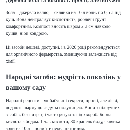
Деревна зола та компост: прості, але потужні
Зола – джерело калію, 1 склянка на 10 л води, по 0,5 л під
кущ. Вона нейтралізує кислотність, роблячи ґрунт
комфортним. Компост вносіть шаром 2-3 см навколо
кущів, ніби ковдрою.
Ці засоби дешеві, доступні, і в 2026 році рекомендуються
для органічного фермерства, зменшуючи залежність від
хімії.
Народні засоби: мудрість поколінь у
вашому саду
Народні рецепти – як бабусині секрети, прості, але дієві,
додають шарму догляду за полуницею. Вони з підручних
засобів, без витрат, і часто рятують від хвороб. Борна
кислота з йодом: 1 ч.л. кислоти, 30 крапель йоду, склянка
золи на 10 л – полийте перед цвітінням.