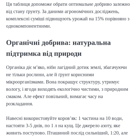
Ця таблиця допоможе обрати оптимальне добриво залежно
від стану ґрунту. За даними агрономічних досліджень,
комплексні суміші підвищують урожай на 15% порівняно з
однокомпонентними.
Органічні добрива: натуральна
підтримка від природи
Органіка діє м’яко, ніби лагідний дотик землі, збагачуючи
не тільки рослини, але й ґрунт корисними
мікроорганізмами. Вона покращує структуру, утримує
вологу, і ягоди виходять екологічно чистими, з природним
смаком. Але ефект повільний, вимагає часу на
розкладання.
Навесні використовуйте коров’як: 1 частина на 10 води,
настояти 3-5 днів, по 1 л на кущ. Це джерело азоту, яке
живить поступово. Пташиний послід сильніший, 1:20, але