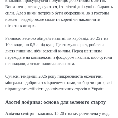
вітамінів, пробуджуючи полуницю до активного життя.
Вони точні, легко дозуються, і за лічені дні кущі набирають
сили. Але з ними потрібно бути обережним, як з гострим
ножем – надмір може спалити корені чи накопичити
нітрати в ягодах.
Ранньою весною обирайте азотні, як карбамід: 20-25 г на
10 л води, по 0,5 л під кущ. Це стимулює ріст, роблячи
листя пишним, ніби зелений килим. Перед цвітінням
переходьте на комплексні, з фосфором і калієм, щоб бутони
не опадали, а ягоди наливалися соком.
Сучасні тенденції 2026 року підкреслюють екологічні
мінеральні добрива з мікроелементами, як бор чи цинк, які
підвищують стійкість до кліматичних стресів в Україні.
Азотні добрива: основа для зеленого старту
Аміачна селітра – класика, 15-20 г на м², розчинена у воді