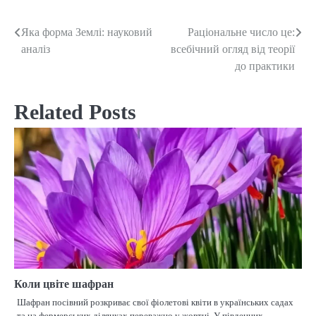
Яка форма Землі: науковий
Раціональне число це:
Post
аналіз
всебічний огляд від теорії
navigation
до практики
Related Posts
Коли цвіте шафран
Шафран посівний розкриває свої фіолетові квіти в українських садах
та на фермерських ділянках переважно у жовтні. У південних