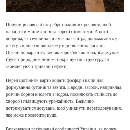
Полуниця навесні потребує поживних речовин, щоб
наростити міцне листя та корені після зими. Азотні
добрива, як сечовина чи аміачна селітра, допомагають у
цьому, сприяючи швидкому відновленню рослин.
Органічні варіанти, такі як коров’як або зола, збагачують
ґрунт природним чином, покращуючи структуру та
забезпечуючи тривалий ефект.
Перед цвітінням варто додати фосфор і калій для
формування бутонів та зав’язі. Народні засоби, наприклад,
розчин борної кислоти з йодом, посилюють стійкість до
хвороб і підвищують урожайність. Важливо
дотримуватися дозувань, щоб уникнути перегодовування,
яке може послабити кущі.
Враховуючи регіональні особливості України, як родючі