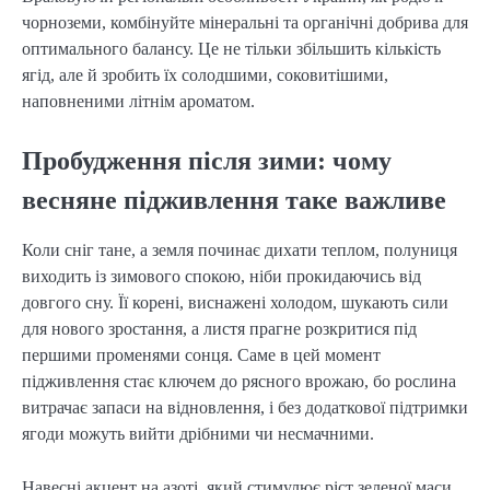
чорноземи, комбінуйте мінеральні та органічні добрива для
оптимального балансу. Це не тільки збільшить кількість
ягід, але й зробить їх солодшими, соковитішими,
наповненими літнім ароматом.
Пробудження після зими: чому
весняне підживлення таке важливе
Коли сніг тане, а земля починає дихати теплом, полуниця
виходить із зимового спокою, ніби прокидаючись від
довгого сну. Її корені, виснажені холодом, шукають сили
для нового зростання, а листя прагне розкритися під
першими променями сонця. Саме в цей момент
підживлення стає ключем до рясного врожаю, бо рослина
витрачає запаси на відновлення, і без додаткової підтримки
ягоди можуть вийти дрібними чи несмачними.
Навесні акцент на азоті, який стимулює ріст зеленої маси