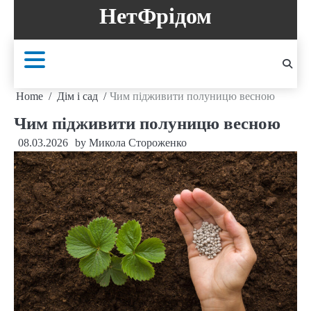
Skip
НетФрідом
to
content
Home
Дім і сад
Чим підживити полуницю весною
Чим підживити полуницю весною
08.03.2026
by
Микола Стороженко