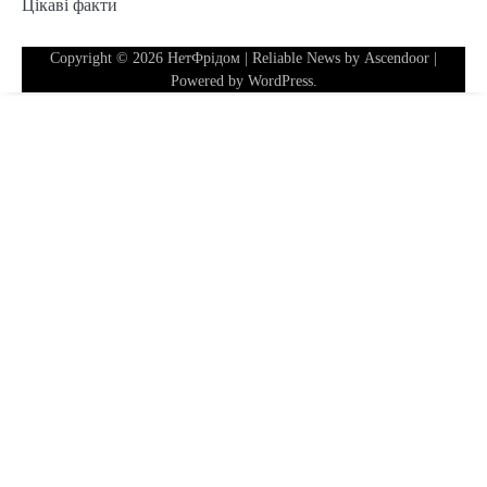
Цікаві факти
Copyright © 2026
НетФрідом
| Reliable News by
Ascendoor
|
Powered by
WordPress
.