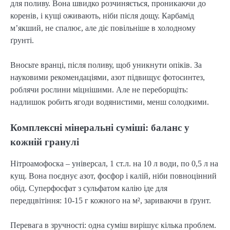
для поливу. Вона швидко розчиняється, проникаючи до
коренів, і кущі оживають, ніби після дощу. Карбамід
м’якший, не спалює, але діє повільніше в холодному
ґрунті.
Вносьте вранці, після поливу, щоб уникнути опіків. За
науковими рекомендаціями, азот підвищує фотосинтез,
роблячи рослини міцнішими. Але не переборщіть:
надлишок робить ягоди водянистими, менш солодкими.
Комплексні мінеральні суміші: баланс у
кожній гранулі
Нітроамофоска – універсал, 1 ст.л. на 10 л води, по 0,5 л на
кущ. Вона поєднує азот, фосфор і калій, ніби повноцінний
обід. Суперфосфат з сульфатом калію іде для
передцвітіння: 10-15 г кожного на м², зариваючи в ґрунт.
Перевага в зручності: одна суміш вирішує кілька проблем.