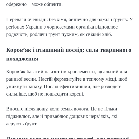
обережно – може обпекти.
Переваги очевидні: без хімії, безпечно для бджіл і ґрунту. У
регіонах України з чорноземами органіка відновлює
родючість, роблячи ґрунт пухким, як свіжий хліб.
Коров’як і пташиний послід: сила тваринного
походження
Коров’як багатий на азот і мікроелементи, ідеальний для
ранньої весни. Настій ферментуйте в теплому місці, щоб
уникнути запаху. Послід ефективніший, але розводьте
сильніше, щоб не пошкодити корені.
Вносьте після дощу, коли земля волога. Це не тільки
підживлює, але й приваблює дощових черв’яків, які
аерують ґрунт.