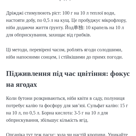
Дріжджі стимулюють ріст: 100 г на 10 л теплої води,
настояти добу, по 0,5 л на кущ. Це пробуджує мікрофлору,
ніби додаючи життя ґрунту. Йод单独: 10 крапель на 10 л
для обприскування, захищає від грибків.
Ці методи, перевірені часом, роблять ягоди солодшими,
ніби напоєними сонцем, і стійкішими до примх погоди.
Підживлення під час цвітіння: фокус
на ягодах
Коли бутони розкриваються, ніби квіти в саду, полуниця
потребує калію та фосфору для зав’язі. Сульфат калію: 15 г
на 10 л, по 0,5 л. Борна кислота: 3-5 г на 10 л для
обприскування, збільшує кількість ягід.
Органіка тут теж пасує: зола чи настій кропиви. Уникайте