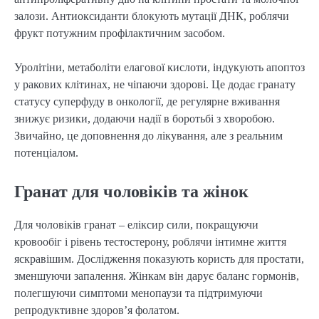
залози. Антиоксиданти блокують мутації ДНК, роблячи
фрукт потужним профілактичним засобом.
Уролітіни, метаболіти елагової кислоти, індукують апоптоз
у ракових клітинах, не чіпаючи здорові. Це додає гранату
статусу суперфуду в онкології, де регулярне вживання
знижує ризики, додаючи надії в боротьбі з хворобою.
Звичайно, це доповнення до лікування, але з реальним
потенціалом.
Гранат для чоловіків та жінок
Для чоловіків гранат – еліксир сили, покращуючи
кровообіг і рівень тестостерону, роблячи інтимне життя
яскравішим. Дослідження показують користь для простати,
зменшуючи запалення. Жінкам він дарує баланс гормонів,
полегшуючи симптоми менопаузи та підтримуючи
репродуктивне здоров’я фолатом.