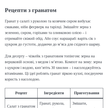
Рецепти з гранатом
Гранат у салаті з руколою та козячим сиром вибухає
смаками, ніби феєрверк на тарілці. Змішайте зерна з
зеленню, сиром, горіхами та оливковою олією – і
отримайте свіжий обід. Або соус наршараб: варіть сік з
цукром до густоти, додаючи до м’яса для східного шарму.
Для десерту – чізкейк з гранатовим топінгом: зерна на
вершковій основі, з медом і м’ятою. Компот на зиму: зерна
з цукром і водою, кип’ятіть 30 хвилин – і насолоджуйтесь
вітамінами. Ці ідеї роблять гранат зіркою кухні, поєднуючи
користь з насолодою.
Рецепт
Інгредієнти
Приготування
Гранат, рукола,
Змішати,
Салат з гранатом