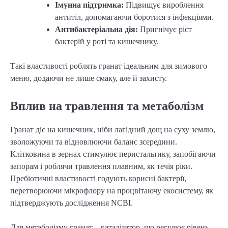
Імунна підтримка:
Підвищує вироблення
антитіл, допомагаючи боротися з інфекціями.
Антибактеріальна дія:
Пригнічує ріст
бактерій у роті та кишечнику.
Такі властивості роблять гранат ідеальним для зимового
меню, додаючи не лише смаку, але й захисту.
Вплив на травлення та метаболізм
Гранат діє на кишечник, ніби лагідний дощ на суху землю,
зволожуючи та відновлюючи баланс зсередини.
Клітковина в зернах стимулює перистальтику, запобігаючи
запорам і роблячи травлення плавним, як течія ріки.
Пребіотичні властивості годують корисні бактерії,
перетворюючи мікрофлору на процвітаючу екосистему, як
підтверджують дослідження NCBI.
Для метаболізму гранат – каталізатор, що регулює рівень