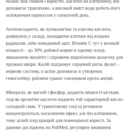
баланс між смаком і користю. Багатий на клітковину, він
допомагає травленню, а високий вміст води робить його
освіжаючим перекусом у спекотний день.
Антиоксиданти, як пунікалагіни та елагова кислота,
домінують у складі, захищаючи клітини від вільних
радикалів, ніби невидимий щит. Вітамін C тут у великій
кількості – до 30% добової норми в одному плоді,
зміцнюючи імунітет і сприяючи виробленню колагену для
пружної шкіри. Калій підтримує серцевий ритм, фолат –
нервову систему, а залізо допомагає в утворенні
гемоглобіну, роблячи гранат союзником проти анемії.
Мінерали, як магній і фосфор, додають міцності кісткам,
тоді як органічні кислоти надають той характерний кисло-
солодкий смак. У гранатовому соці ці речовини
концентруються, посилюючи ефект, але без клітковини,
тому цілий плід кращий для повноцінної користі. За
даними досліджень на PubMed, регулярне вживання