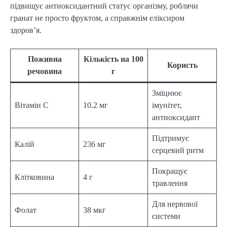
підвищує антиоксидантний статус організму, роблячи
гранат не просто фруктом, а справжнім еліксиром
здоров’я.
Поживна
Кількість на 100
Користь
речовина
г
Зміцнює
Вітамін C
10.2 мг
імунітет,
антиоксидант
Підтримує
Калій
236 мг
серцевий ритм
Покращує
Клітковина
4 г
травлення
Для нервової
Фолат
38 мкг
системи