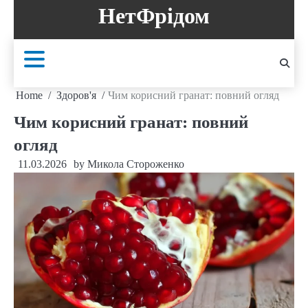
Skip
НетФрідом
to
content
Home
Здоров'я
Чим корисний гранат: повний огляд
Чим корисний гранат: повний
огляд
11.03.2026
by
Микола Стороженко