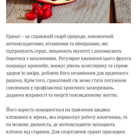
Гранат – це справжній скарб природи, наповнений
антиоксидантами, вітамінами та мінералами, які
підтримують серце, зміцнюють імунітет і допомагають
боротися з запаленнями. Регулярне вживання цього фрукта
покращує кровообіг, знижує рівень холестерину та сприяє
здоров’ю шкіри, роблячи його незамінним для щоденного
раціону. Крім того, гранатовий сік може стати потужним
союзником у профілактиці хронічних захворювань,
додаючи яскравості та енергії повсякденному життю.
Його користь поширюється на травлення завдяки
клітковині в зернах, яка нормалізує роботу кишечника, та
на мозкову діяльність, де антиоксиданти захищають
клітини від старіння. Для спортсменів гранат прискорює