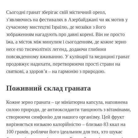
Сьогодні гранат зберігає свій містичний ореол,
з’являючись на фестивалях в Азербайджані чи як мотив у
сучасному мистецтві Ізраїлю, де мозаїки з його
зображенням нагадують про давні корені. Він не просто
їжа, а місток між минулим і сьогоденням, де кожне зерно
несе ехо тисячолітніх легенд, додаючи глибини
повсякденному вживанню. У кулінарії та медицині гранат
продовжує надихати, перетворюючи прості страви на
святкові, а здоров’я – на гармонію з природою.
Поживний склад граната
Кожне зерно граната – це мініатюрна капсула, наповнена
силою природи, де антиоксиданти танцюють з вітамінами,
створюючи симфонію для нашого організму. Цей фрукт
вирізняється низькою калорійністю – близько 83 ккал на
100 грамів, роблячи його ідеальним для тих, хто шукає