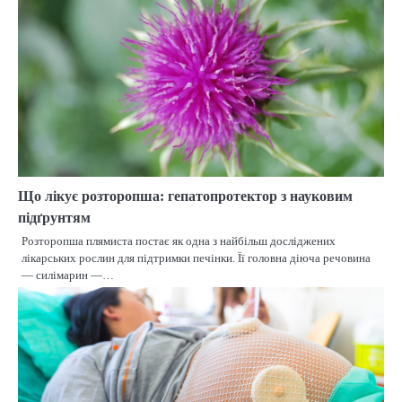
Що лікує розторопша: гепатопротектор з науковим
підґрунтям
Розторопша плямиста постає як одна з найбільш досліджених
лікарських рослин для підтримки печінки. Її головна діюча речовина
— силімарин —…