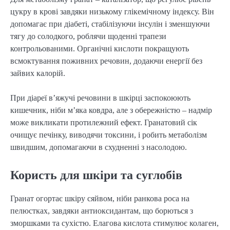
цукру в крові завдяки низькому глікемічному індексу. Він
допомагає при діабеті, стабілізуючи інсулін і зменшуючи
тягу до солодкого, роблячи щоденні трапези
контрольованими. Органічні кислоти покращують
всмоктування поживних речовин, додаючи енергії без
зайвих калорій.
При діареї в’яжучі речовини в шкірці заспокоюють
кишечник, ніби м’яка ковдра, але з обережністю – надмір
може викликати протилежний ефект. Гранатовий сік
очищує печінку, виводячи токсини, і робить метаболізм
швидшим, допомагаючи в схудненні з насолодою.
Користь для шкіри та суглобів
Гранат огортає шкіру сяйвом, ніби ранкова роса на
пелюстках, завдяки антиоксидантам, що борються з
зморшками та сухістю. Елагова кислота стимулює колаген,