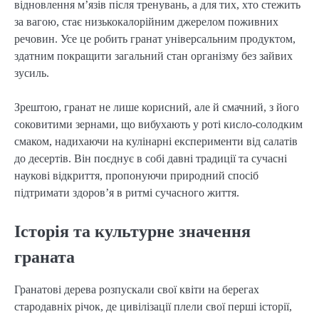
відновлення м’язів після тренувань, а для тих, хто стежить
за вагою, стає низькокалорійним джерелом поживних
речовин. Усе це робить гранат універсальним продуктом,
здатним покращити загальний стан організму без зайвих
зусиль.
Зрештою, гранат не лише корисний, але й смачний, з його
соковитими зернами, що вибухають у роті кисло-солодким
смаком, надихаючи на кулінарні експерименти від салатів
до десертів. Він поєднує в собі давні традиції та сучасні
наукові відкриття, пропонуючи природний спосіб
підтримати здоров’я в ритмі сучасного життя.
Історія та культурне значення
граната
Гранатові дерева розпускали свої квіти на берегах
стародавніх річок, де цивілізації плели свої перші історії,