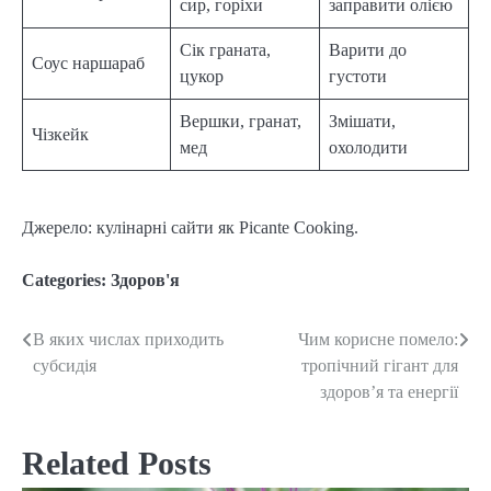
сир, горіхи
заправити олією
Сік граната,
Варити до
Соус наршараб
цукор
густоти
Вершки, гранат,
Змішати,
Чізкейк
мед
охолодити
Джерело: кулінарні сайти як Picante Cooking.
Categories:
Здоров'я
В яких числах приходить
Чим корисне помело:
Post
субсидія
тропічний гігант для
navigation
здоров’я та енергії
Related Posts