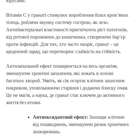
вірусами.
Вітамін C у гранаті стимулює вироблення білих кров’яних
тілець, роблячи імунну систему гострою, як лезо.
Антибактеріальні властивості пригнічують ріст патогенів,
від ротової порожнини до кишечника, створюючи бар’єр
проти інфекцій. Для тих, хто часто хворіє, гранат – це
щоденний заряд, що перетворює слабкість на стійкість.
Антизапальний ефект поширюється на весь організм,
зменшуючи хронічні запалення, які лежать в основі
багатьох хвороб. Уявіть, як сік огортає клітини захисним
покривом, уповільнюючи старіння і додаючи блиску очам.
Це не магія, а наука, де гранат стає ключем до активного
життя без втоми.
Антиоксидантний ефект:
Захищає клітини
від пошкоджень, зменшуючи ризик хронічних
захворювань.