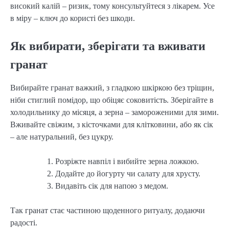
високий калій – ризик, тому консультуйтеся з лікарем. Усе
в міру – ключ до користі без шкоди.
Як вибирати, зберігати та вживати
гранат
Вибирайте гранат важкий, з гладкою шкіркою без тріщин,
ніби стиглий помідор, що обіцяє соковитість. Зберігайте в
холодильнику до місяця, а зерна – замороженими для зими.
Вживайте свіжим, з кісточками для клітковини, або як сік
– але натуральний, без цукру.
Розріжте навпіл і вибийте зерна ложкою.
Додайте до йогурту чи салату для хрусту.
Видавіть сік для напою з медом.
Так гранат стає частиною щоденного ритуалу, додаючи
радості.