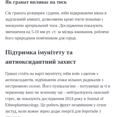
Як гранат впливає на тиск
Сік граната розширює судини, ніби відкриваючи вікна в
задушливій кімнаті, дозволяючи крові текти вільніше і
знижуючи артеріальний тиск. Дослідження показують
зменшення на 5-10 мм рт. ст. за місяць вживання, роблячи
його природним помічником для серця.
Підтримка імунітету та
антиоксидантний захист
Гранат стоїть на варті імунітету, ніби воїн з щитом з
антиоксидантів, відбиваючи атаки вільних радикалів з
нестримною силою. Його пунікалагіни – потужніші за ті в
червоному вині чи зеленому чаї – нейтралізують окисний
стрес, як показують дослідження 2024 року в Journal of
Ethnopharmacology. Це робить фрукт незамінним у сезон
застуд, коли кожне зерно додає енергії для боротьби з