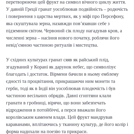
перетворюючи цей фрукт на символ вічного циклу життя.
У давній Греції гранат уособлював подвійність – родючість
і повернення з царства мертвих, як у міфі про Персефону,
яка скуштувала зерна, назавжди пов’язавши себе з
підземним світом. Червоний сік плоду нагадував кров, а
численні зерна – насіння нового початку, роблячи його
невід’ємною частиною ритуалів і мистецтва.
У східних культурах гранат сяяв як райський плід,
згадуваний у Корані як дарунок небес, що символізує
благодать і достаток. Вірмени бачили в ньому емблему
єдності та процвітання, прикрашаючи ним монети та
герби, тоді як в Індії він уособлював плодючість і був
частиною весільних обрядів. Давні єгиптяни клали
гранати в гробниці, вірячи, що вони забезпечать
відродження в потойбіччі, а перси вважали його
королівським каменем влади. Цей фрукт мандрував
караванами, вплітаючись у тканину культур, де його колір і
форма надихали на поезію та прикраси.