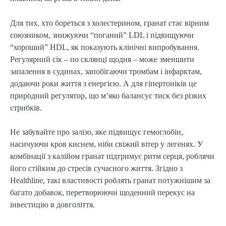
Для тих, хто бореться з холестерином, гранат стає вірним
союзником, знижуючи “поганий” LDL і підвищуючи
“хороший” HDL, як показують клінічні випробування.
Регулярний сік – по склянці щодня – може зменшити
запалення в судинах, запобігаючи тромбам і інфарктам,
додаючи роки життя з енергією. А для гіпертоніків це
природний регулятор, що м’яко балансує тиск без різких
стрибків.
Не забувайте про залізо, яке підвищує гемоглобін,
насичуючи кров киснем, ніби свіжий вітер у легенях. У
комбінації з калійом гранат підтримує ритм серця, роблячи
його стійким до стресів сучасного життя. Згідно з
Healthline, такі властивості роблять гранат потужнішим за
багато добавок, перетворюючи щоденний перекус на
інвестицію в довголіття.