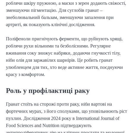
роблячи шкіру пружною, а маски з зерен додають свіжості,
зменшуючи пігментацію. Для суглобів гранат –
знеболювальний бальзам, зменшуючи запалення при
артриті, як показують клінічні дослідження.
Поліфеноли пригнічують ферменти, що руйнують хрящі,
роблячи рухи вільними та безболісними. Регулярне
вживання соку знижує набряки, додаючи гнучкості тілу,
ніби олія для заржавілих шарнірів. Це робить гранат
улюбленцем для тих, хто веде активне життя, поєднуючи
красу з комфортом.
Роль у профілактиці раку
Гранат стоїть на сторожі проти раку, ніби вартові на
фортечних мурах, з його сполуками, що уповільнюють ріст
пухлин. Дослідження 2024 року в International Journal of
Food Sciences and Nutrition підтверджують
антипроліферативну дію на клітини простати та молочної