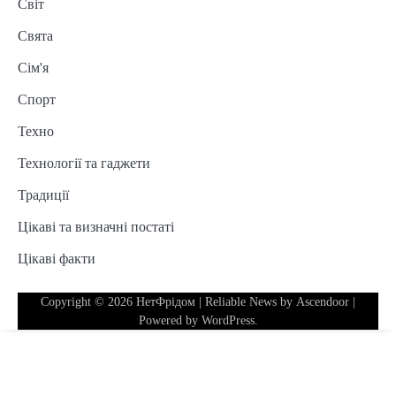
Світ
Свята
Сім'я
Спорт
Техно
Технології та гаджети
Традиції
Цікаві та визначні постаті
Цікаві факти
Copyright © 2026
НетФрідом
| Reliable News by
Ascendoor
|
Powered by
WordPress
.