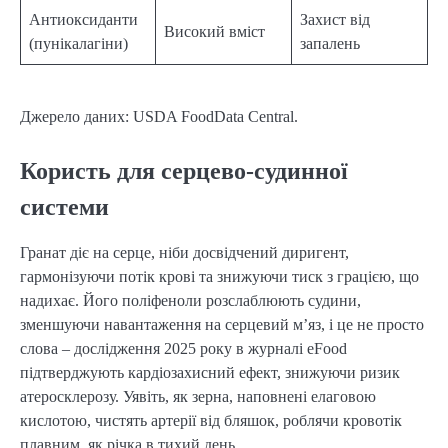
Антиоксиданти
Захист від
Високий вміст
(пунікалагіни)
запалень
Джерело даних: USDA FoodData Central.
Користь для серцево-судинної
системи
Гранат діє на серце, ніби досвідчений диригент,
гармонізуючи потік крові та знижуючи тиск з грацією, що
надихає. Його поліфеноли розслаблюють судини,
зменшуючи навантаження на серцевий м’яз, і це не просто
слова – дослідження 2025 року в журналі eFood
підтверджують кардіозахисний ефект, знижуючи ризик
атеросклерозу. Уявіть, як зерна, наповнені елаговою
кислотою, чистять артерії від бляшок, роблячи кровотік
плавним, як річка в тихий день.