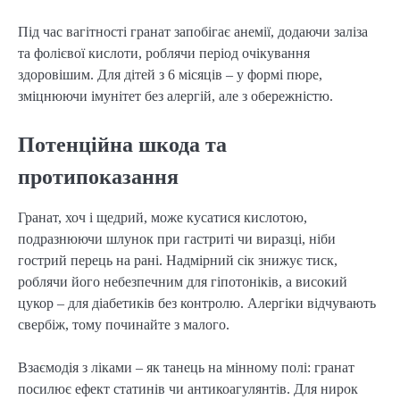
Під час вагітності гранат запобігає анемії, додаючи заліза
та фолієвої кислоти, роблячи період очікування
здоровішим. Для дітей з 6 місяців – у формі пюре,
зміцнюючи імунітет без алергій, але з обережністю.
Потенційна шкода та
протипоказання
Гранат, хоч і щедрий, може кусатися кислотою,
подразнюючи шлунок при гастриті чи виразці, ніби
гострий перець на рані. Надмірний сік знижує тиск,
роблячи його небезпечним для гіпотоніків, а високий
цукор – для діабетиків без контролю. Алергіки відчувають
свербіж, тому починайте з малого.
Взаємодія з ліками – як танець на мінному полі: гранат
посилює ефект статинів чи антикоагулянтів. Для нирок