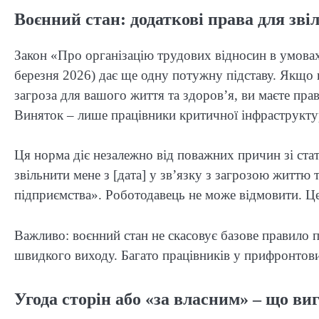
Воєнний стан: додаткові права для зві
Закон «Про організацію трудових відносин в умовах
березня 2026) дає ще одну потужну підставу. Якщо 
загроза для вашого життя та здоров’я, ви маєте прав
Виняток – лише працівники критичної інфраструктури
Ця норма діє незалежно від поважних причин зі стат
звільнити мене з [дата] у зв’язку з загрозою життю 
підприємства». Роботодавець не може відмовити. Це 
Важливо: воєнний стан не скасовує базове правило
швидкого виходу. Багато працівників у прифронтови
Угода сторін або «за власним» – що ви