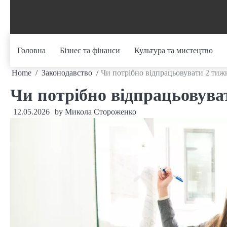
Skip
to
content
Головна
Бізнес та фінанси
Культура та мистецтво
Home
Законодавство
Чи потрібно відпрацьовувати 2 тижн
Чи потрібно відпрацьовуват
12.05.2026
by
Микола Стороженко