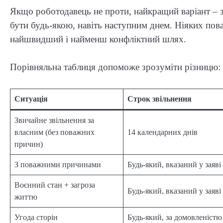
Якщо роботодавець не проти, найкращий варіант – з
бути будь-якою, навіть наступним днем. Ніяких пова
найшвидший і найменш конфліктний шлях.
Порівняльна таблиця допоможе зрозуміти різницю:
Ситуація
Строк звільнення
Звичайне звільнення за
власним (без поважних
14 календарних днів
причин)
З поважними причинами
Будь-який, вказаний у заяві
Воєнний стан + загроза
Будь-який, вказаний у заяві
життю
Угода сторін
Будь-який, за домовленістю