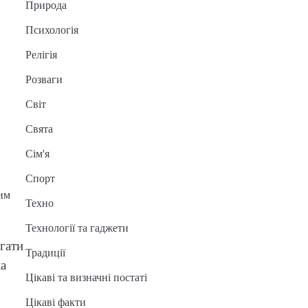
Природа
Психологія
Релігія
Розваги
Світ
Свята
Сім'я
Спорт
вим
Техно
Технології та гаджети
гати
Традиції
ка
Цікаві та визначні постаті
Цікаві факти