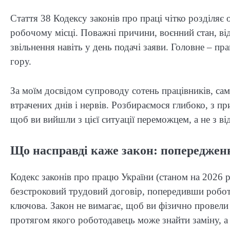
Стаття 38 Кодексу законів про праці чітко розділяє 
робочому місці. Поважні причини, воєнний стан, від
звільнення навіть у день подачі заяви. Головне – пр
гору.
За моїм досвідом супроводу сотень працівників, сам
втрачених днів і нервів. Розбираємося глибоко, з п
щоб ви вийшли з цієї ситуації переможцем, а не з ві
Що насправді каже закон: попереджен
Кодекс законів про працю України (станом на 2026 рі
безстроковий трудовий договір, попередивши робот
ключова. Закон не вимагає, щоб ви фізично провели 
протягом якого роботодавець може знайти заміну, а 