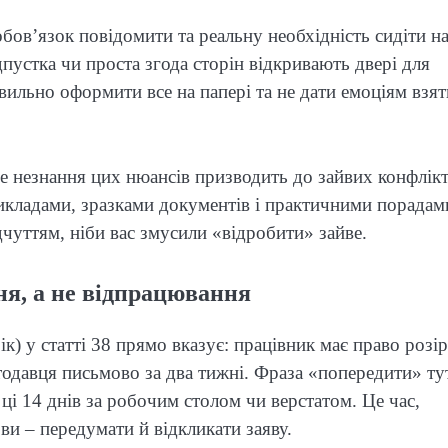
обов’язок повідомити та реальну необхідність сидіти н
пустка чи проста згода сторін відкривають двері для
авильно оформити все на папері та не дати емоціям взят
е незнання цих нюансів призводить до зайвих конфлікт
рикладами, зразками документів і практичними порадам
дчуттям, ніби вас змусили «відробити» зайве.
ня, а не відпрацювання
к) у статті 38 прямо вказує: працівник має право розі
одавця письмово за два тижні. Фраза «попередити» ту
ці 14 днів за робочим столом чи верстатом. Це час,
ви – передумати й відкликати заяву.