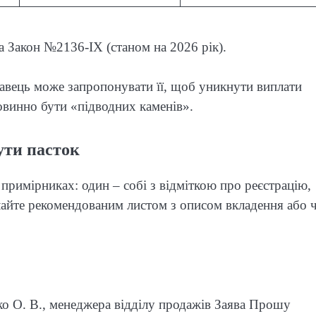
а Закон №2136-IX (станом на 2026 рік).
одавець може запропонувати її, щоб уникнути виплати
повинно бути «підводних каменів».
ути пасток
 примірниках: один – собі з відміткою про реєстрацію,
айте рекомендованим листом з описом вкладення або 
ко О. В., менеджера відділу продажів Заява Прошу