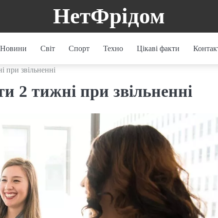
НетФрідом
Новини
Світ
Спорт
Техно
Цікаві факти
Контак
і при звільненні
и 2 тижні при звільненні