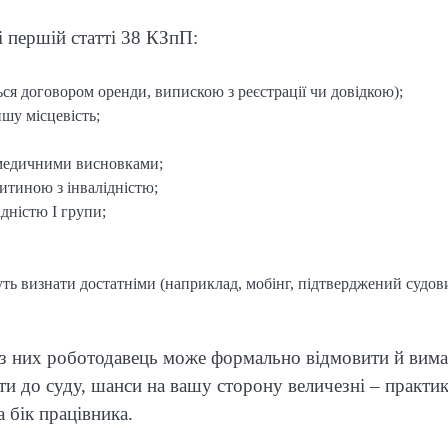
і першій статті 38 КЗпП:
ся договором оренди, випискою з реєстрації чи довідкою);
шу місцевість;
 медичними висновками;
дитиною з інвалідністю;
ідністю I групи;
жуть визнати достатніми (наприклад, мобінг, підтверджений судо
з них роботодавець може формально відмовити й вима
йти до суду, шанси на вашу сторону величезні – практи
 бік працівника.