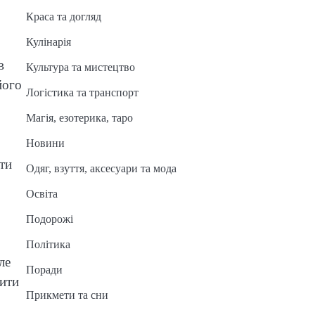
Краса та догляд
Кулінарія
о
в
Культура та мистецтво
його
Логістика та транспорт
Магія, езотерика, таро
Новини
ти
Одяг, взуття, аксесуари та мода
Освіта
Подорожі
Політика
ле
Поради
нити
Прикмети та сни