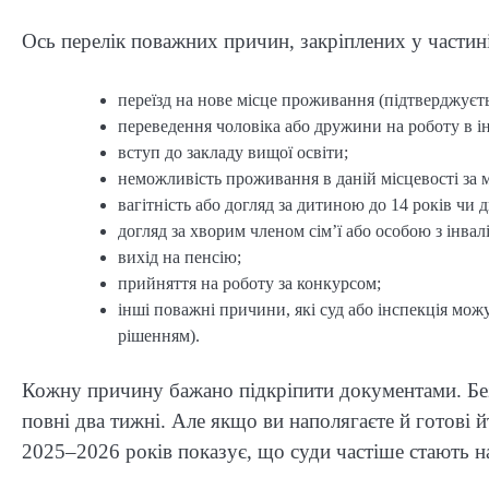
Ось перелік поважних причин, закріплених у частин
переїзд на нове місце проживання (підтверджуєть
переведення чоловіка або дружини на роботу в ін
вступ до закладу вищої освіти;
неможливість проживання в даній місцевості за
вагітність або догляд за дитиною до 14 років чи 
догляд за хворим членом сім’ї або особою з інвал
вихід на пенсію;
прийняття на роботу за конкурсом;
інші поважні причини, які суд або інспекція мо
рішенням).
Кожну причину бажано підкріпити документами. Бе
повні два тижні. Але якщо ви наполягаєте й готові 
2025–2026 років показує, що суди частіше стають на