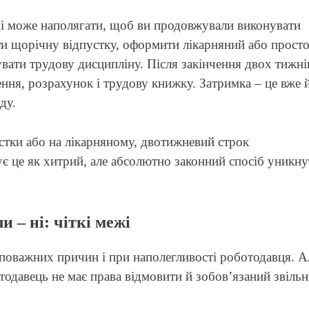
і може наполягати, щоб ви продовжували виконувати
яти щорічну відпустку, оформити лікарняний або прост
ати трудову дисципліну. Після закінчення двох тижні
ння, розрахунок і трудову книжку. Затримка – це вже 
ду.
устки або на лікарняному, двотижневий строк
є це як хитрий, але абсолютно законний спосіб уникну
 – ні: чіткі межі
 поважних причин і при наполегливості роботодавця. А
тодавець не має права відмовити й зобов’язаний звіль