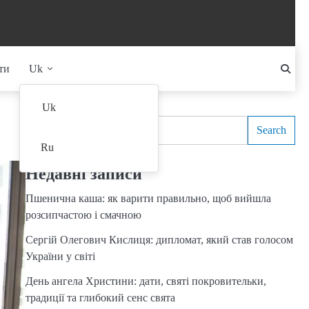
ти
Uk
Search
Uk
Search
Ru
Недавні записи
Пшенична каша: як варити правильно, щоб вийшла
розсипчастою і смачною
Сергій Олегович Кислиця: дипломат, який став голосом
України у світі
День ангела Христини: дати, святі покровительки,
традиції та глибокий сенс свята