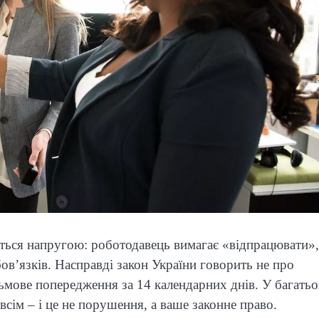
ться напругою: роботодавець вимагає «відпрацювати»,
ов’язків. Насправді закон України говорить не про
ьмове попередження за 14 календарних днів. У багать
всім – і це не порушення, а ваше законне право.