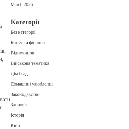
March 2026
а
Категорії
и
Без категорії
Бізнес та фінанси
ів,
Відпочинок
и,
Військова тематика
Дім і сад
Домашнні улюбленці
Законодавство
рвати
Здоров'я
т
Історія
Кіно