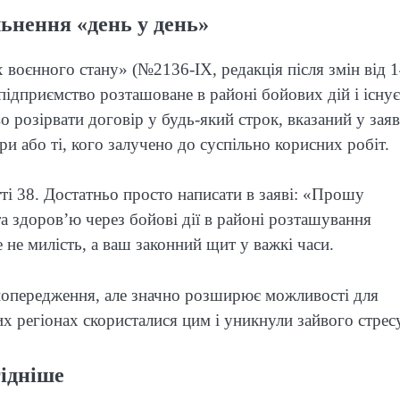
льнення «день у день»
 воєнного стану» (№2136-IX, редакція після змін від 
підприємство розташоване в районі бойових дій і існує
о розірвати договір у будь-який строк, вказаний у заяв
 або ті, кого залучено до суспільно корисних робіт.
ті 38. Достатньо просто написати в заяві: «Прошу
та здоров’ю через бойові дії в районі розташування
не милість, а ваш законний щит у важкі часи.
 попередження, але значно розширює можливості для
х регіонах скористалися цим і уникнули зайвого стресу
гідніше