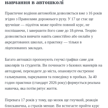
навчання в автошколі
Практичне водіння автомобіля дозволяється вже з 16 років
згідно з Правилами дорожнього руху. У 17 це стає ще
зручніше — підліток може пройти повний курс, не
поспішаючи, і завершити його саме до 18-річчя. Теорію
дозволяється вивчати навіть самостійно або онлайн у
акредитованих школах, а практику — тільки в
ліцензованих закладах.
Багато автошкіл пропонують гнучкі графіки саме для
школярів та студентів. Ви починаєте з базових маневрів на
автодромі, переходите до міста, опановуєте екстренне
гальмування, паркування та поведінку в пробках. За 40
годин практики (стандарт 2026 року) формується реальна
навичка, яка потім рятує життя.
Перевага 17 років у тому, що мозок ще гнучкий, реакція
блискавична, а страхів менше. Ви встигаєте пройти курс