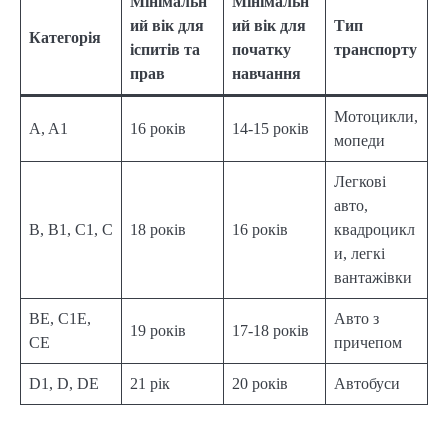
Мінімальн
Мінімальн
ий вік для
ий вік для
Тип
Категорія
іспитів та
початку
транспорту
прав
навчання
Мотоцикли,
A, A1
16 років
14-15 років
мопеди
Легкові
авто,
B, B1, C1, C
18 років
16 років
квадроцикл
и, легкі
вантажівки
BE, C1E,
Авто з
19 років
17-18 років
CE
причепом
D1, D, DE
21 рік
20 років
Автобуси