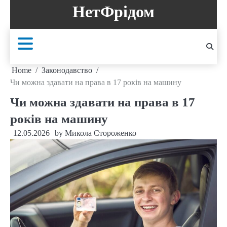
Skip
НетФрідом
to
content
Home
Законодавство
Чи можна здавати на права в 17 років на машину
Чи можна здавати на права в 17
років на машину
12.05.2026
by
Микола Стороженко