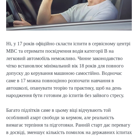
Ні, у 17 років офіційно скласти іспити в сервісному центрі
МВС та отримати посвідчення водія категорії B на
легковий автомобіль неможливо. Чинне законодавство
чітко встановлює мінімальний вік 18 років для повного
допуску до керування машиною самостійно. Водночас
саме в 17 можна повноцінно розпочати навчання в
автошколі, опанувати теорію та практику, щоб на день
народження бути готовим до іспитів без зайвого стресу.
Багато підлітків саме в цьому віці відчувають той
особливий азарт свободи за кермом, але реальність
вимагає терпіння та підготовки. Ранній старт дає перевагу
в досвіді, зменшує кількість помилок на державних іспитах