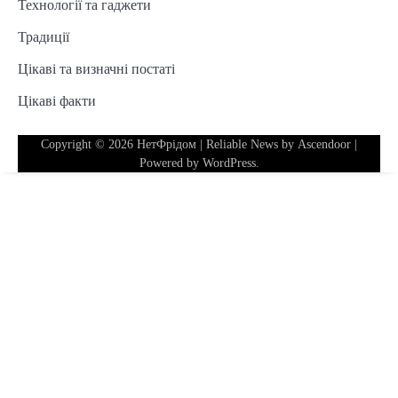
Технології та гаджети
Традиції
Цікаві та визначні постаті
Цікаві факти
Copyright © 2026
НетФрідом
| Reliable News by
Ascendoor
|
Powered by
WordPress
.