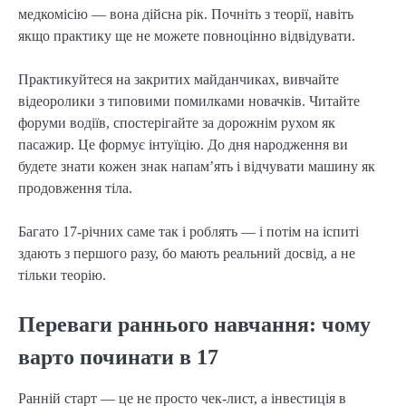
медкомісію — вона дійсна рік. Почніть з теорії, навіть
якщо практику ще не можете повноцінно відвідувати.
Практикуйтеся на закритих майданчиках, вивчайте
відеоролики з типовими помилками новачків. Читайте
форуми водіїв, спостерігайте за дорожнім рухом як
пасажир. Це формує інтуїцію. До дня народження ви
будете знати кожен знак напам’ять і відчувати машину як
продовження тіла.
Багато 17-річних саме так і роблять — і потім на іспиті
здають з першого разу, бо мають реальний досвід, а не
тільки теорію.
Переваги раннього навчання: чому
варто починати в 17
Ранній старт — це не просто чек-лист, а інвестиція в