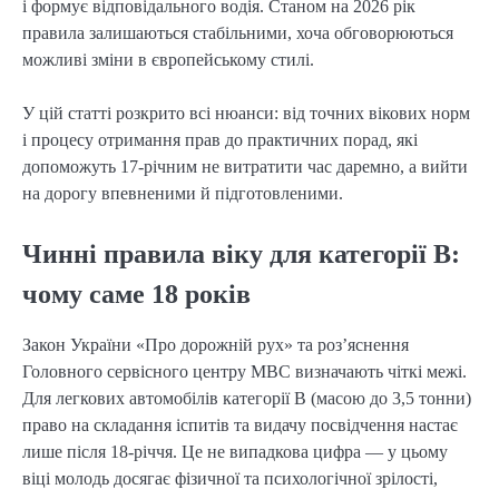
і формує відповідального водія. Станом на 2026 рік
правила залишаються стабільними, хоча обговорюються
можливі зміни в європейському стилі.
У цій статті розкрито всі нюанси: від точних вікових норм
і процесу отримання прав до практичних порад, які
допоможуть 17-річним не витратити час даремно, а вийти
на дорогу впевненими й підготовленими.
Чинні правила віку для категорії B:
чому саме 18 років
Закон України «Про дорожній рух» та роз’яснення
Головного сервісного центру МВС визначають чіткі межі.
Для легкових автомобілів категорії B (масою до 3,5 тонни)
право на складання іспитів та видачу посвідчення настає
лише після 18-річчя. Це не випадкова цифра — у цьому
віці молодь досягає фізичної та психологічної зрілості,