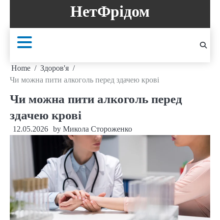
Skip
НетФрідом
to
content
Home
Здоров'я
Чи можна пити алкоголь перед здачею крові
Чи можна пити алкоголь перед
здачею крові
12.05.2026
by
Микола Стороженко