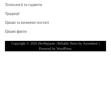
Технології та гаджети
Традиції
Цікаві та визначні постаті
Цікаві факти
Copyright © 2026
НетФрідом
| Reliable News by
Ascendoor
|
Powered by
WordPress
.