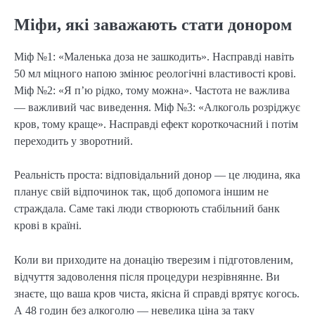
Міфи, які заважають стати донором
Міф №1: «Маленька доза не зашкодить». Насправді навіть
50 мл міцного напою змінює реологічні властивості крові.
Міф №2: «Я п’ю рідко, тому можна». Частота не важлива
— важливий час виведення. Міф №3: «Алкоголь розріджує
кров, тому краще». Насправді ефект короткочасний і потім
переходить у зворотний.
Реальність проста: відповідальний донор — це людина, яка
планує свій відпочинок так, щоб допомога іншим не
страждала. Саме такі люди створюють стабільний банк
крові в країні.
Коли ви приходите на донацію тверезим і підготовленим,
відчуття задоволення після процедури незрівнянне. Ви
знаєте, що ваша кров чиста, якісна й справді врятує когось.
А 48 годин без алкоголю — невелика ціна за таку