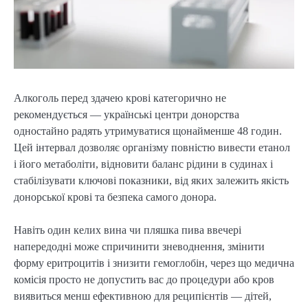
Алкоголь перед здачею крові категорично не
рекомендується — українські центри донорства
одностайно радять утримуватися щонайменше 48 годин.
Цей інтервал дозволяє організму повністю вивести етанол
і його метаболіти, відновити баланс рідини в судинах і
стабілізувати ключові показники, від яких залежить якість
донорської крові та безпека самого донора.
Навіть один келих вина чи пляшка пива ввечері
напередодні може спричинити зневоднення, змінити
форму еритроцитів і знизити гемоглобін, через що медична
комісія просто не допустить вас до процедури або кров
виявиться менш ефективною для реципієнтів — дітей,