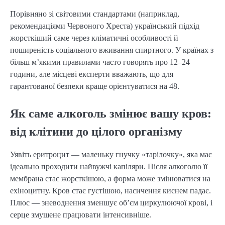
Порівняно зі світовими стандартами (наприклад,
рекомендаціями Червоного Хреста) український підхід
жорсткіший саме через кліматичні особливості й
поширеність соціального вживання спиртного. У країнах з
більш м’якими правилами часто говорять про 12–24
години, але місцеві експерти вважають, що для
гарантованої безпеки краще орієнтуватися на 48.
Як саме алкоголь змінює вашу кров:
від клітини до цілого організму
Уявіть еритроцит — маленьку гнучку «тарілочку», яка має
ідеально проходити найвужчі капіляри. Після алкоголю її
мембрана стає жорсткішою, а форма може змінюватися на
ехіноцитну. Кров стає густішою, насичення киснем падає.
Плюс — зневоднення зменшує об’єм циркулюючої крові, і
серце змушене працювати інтенсивніше.