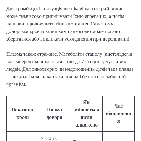
Для тромбоцитів ситуація ще цікавіша: гострий вплив
може тимчасово пригнічувати їхню агрегацію, а потім —
навпаки, провокувати гіперзгортання. Саме тому
донорська кров із залишками алкоголю може погано
зберігатися або викликати ускладнення при переливанні.
Плазма також страждає. Метаболіти етанолу (ацетальдегід
насамперед) залишаються в ній до 72 годин у чутливих
людей. Для онкохворих чи недоношених дітей така плазма
— це додаткове навантаження на і без того ослаблений
організм.
Як
Час
Показник
Норма
змінюється
відновленн
крові
донора
після
я
алкоголю
≥130 г/л