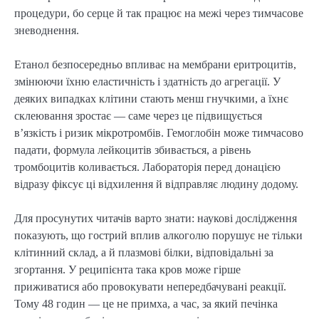
процедури, бо серце й так працює на межі через тимчасове
зневоднення.
Етанол безпосередньо впливає на мембрани еритроцитів,
змінюючи їхню еластичність і здатність до агрегації. У
деяких випадках клітини стають менш гнучкими, а їхнє
склеювання зростає — саме через це підвищується
в’язкість і ризик мікротромбів. Гемоглобін може тимчасово
падати, формула лейкоцитів збивається, а рівень
тромбоцитів коливається. Лабораторія перед донацією
відразу фіксує ці відхилення й відправляє людину додому.
Для просунутих читачів варто знати: наукові дослідження
показують, що гострий вплив алкоголю порушує не тільки
клітинний склад, а й плазмові білки, відповідальні за
згортання. У реципієнта така кров може гірше
приживатися або провокувати непередбачувані реакції.
Тому 48 годин — це не примха, а час, за який печінка