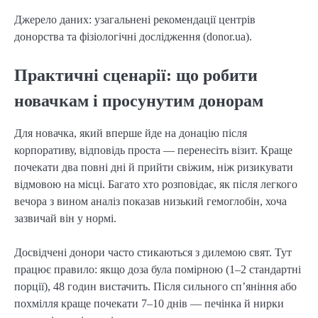
Джерело даних: узагальнені рекомендації центрів
донорства та фізіологічні дослідження (donor.ua).
Практичні сценарії: що робити
новачкам і просунутим донорам
Для новачка, який вперше йде на донацію після
корпоративу, відповідь проста — перенесіть візит. Краще
почекати два повні дні й прийти свіжим, ніж ризикувати
відмовою на місці. Багато хто розповідає, як після легкого
вечора з вином аналіз показав низький гемоглобін, хоча
зазвичай він у нормі.
Досвідчені донори часто стикаються з дилемою свят. Тут
працює правило: якщо доза була помірною (1–2 стандартні
порції), 48 годин вистачить. Після сильного сп’яніння або
похмілля краще почекати 7–10 днів — печінка й нирки