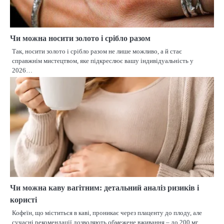
Чи можна носити золото і срібло разом
Так, носити золото і срібло разом не лише можливо, а й стає
справжнім мистецтвом, яке підкреслює вашу індивідуальність у
2026…
Чи можна каву вагітним: детальний аналіз ризиків і
користі
Кофеїн, що міститься в каві, проникає через плаценту до плоду, але
сучасні рекомендації дозволяють обмежене вживання – до 200 мг…