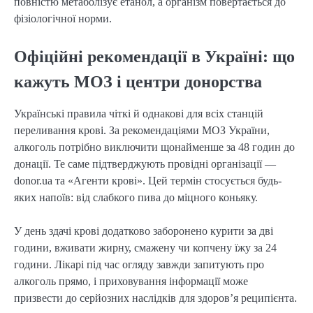
повністю метаболізує етанол, а організм повертається до
фізіологічної норми.
Офіційні рекомендації в Україні: що
кажуть МОЗ і центри донорства
Українські правила чіткі й однакові для всіх станцій
переливання крові. За рекомендаціями МОЗ України,
алкоголь потрібно виключити щонайменше за 48 годин до
донації. Те саме підтверджують провідні організації —
donor.ua та «Агенти крові». Цей термін стосується будь-
яких напоїв: від слабкого пива до міцного коньяку.
У день здачі крові додатково заборонено курити за дві
години, вживати жирну, смажену чи копчену їжу за 24
години. Лікарі під час огляду завжди запитують про
алкоголь прямо, і приховування інформації може
призвести до серйозних наслідків для здоров’я реципієнта.