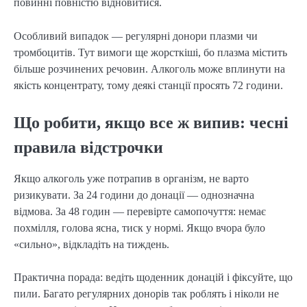
повинні повністю відновитися.
Особливий випадок — регулярні донори плазми чи
тромбоцитів. Тут вимоги ще жорсткіші, бо плазма містить
більше розчинених речовин. Алкоголь може вплинути на
якість концентрату, тому деякі станції просять 72 години.
Що робити, якщо все ж випив: чесні
правила відстрочки
Якщо алкоголь уже потрапив в організм, не варто
ризикувати. За 24 години до донації — однозначна
відмова. За 48 годин — перевірте самопочуття: немає
похмілля, голова ясна, тиск у нормі. Якщо вчора було
«сильно», відкладіть на тиждень.
Практична порада: ведіть щоденник донацій і фіксуйте, що
пили. Багато регулярних донорів так роблять і ніколи не