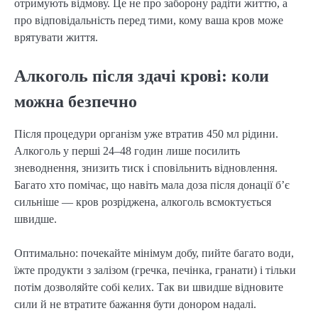
отримують відмову. Це не про заборону радіти життю, а
про відповідальність перед тими, кому ваша кров може
врятувати життя.
Алкоголь після здачі крові: коли
можна безпечно
Після процедури організм уже втратив 450 мл рідини.
Алкоголь у перші 24–48 годин лише посилить
зневоднення, знизить тиск і сповільнить відновлення.
Багато хто помічає, що навіть мала доза після донації б’є
сильніше — кров розріджена, алкоголь всмоктується
швидше.
Оптимально: почекайте мінімум добу, пийте багато води,
їжте продукти з залізом (гречка, печінка, гранати) і тільки
потім дозволяйте собі келих. Так ви швидше відновите
сили й не втратите бажання бути донором надалі.