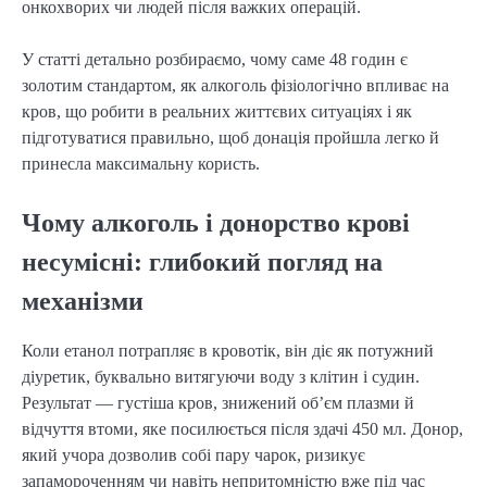
онкохворих чи людей після важких операцій.
У статті детально розбираємо, чому саме 48 годин є
золотим стандартом, як алкоголь фізіологічно впливає на
кров, що робити в реальних життєвих ситуаціях і як
підготуватися правильно, щоб донація пройшла легко й
принесла максимальну користь.
Чому алкоголь і донорство крові
несумісні: глибокий погляд на
механізми
Коли етанол потрапляє в кровотік, він діє як потужний
діуретик, буквально витягуючи воду з клітин і судин.
Результат — густіша кров, знижений об’єм плазми й
відчуття втоми, яке посилюється після здачі 450 мл. Донор,
який учора дозволив собі пару чарок, ризикує
запамороченням чи навіть непритомністю вже під час