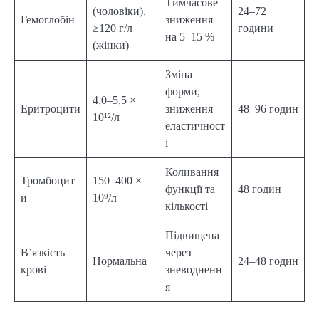
Тимчасове
(чоловіки),
24–72
Гемоглобін
зниження
≥120 г/л
години
на 5–15 %
(жінки)
Зміна
форми,
4,0–5,5 ×
Еритроцити
зниження
48–96 годин
10¹²/л
еластичност
і
Коливання
Тромбоцит
150–400 ×
функції та
48 годин
и
10⁹/л
кількості
Підвищена
В’язкість
через
Нормальна
24–48 годин
крові
зневодненн
я