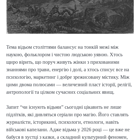
Тема відьом століттями балансує на тонкій межі між
наукою, фольклором і чистою людською уявою. Хтось
щиро вірить, що поруч живуть жінки з прихованими
знаннями про трави, енергію і долі, а хтось списує все на
психологію, маркетинг і добре зрежисовану містику. Між
цими двома полюсами — величезний пласт історії, релігії,
антропології та цілком сучасних соціальних явищ.
Запит “чи існують відьми” сьогодні цікавить не лише
підлітків, які дивляться серіали про магію. Його ставлять
журналісти, історикині, психологи, етнологи, навіть
військові капелани. Адже відьма у 2026 році — це вже не
бабуся в хустці з казки, а складний культурний феномен,