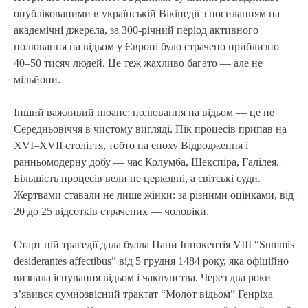
опублікованими в українській Вікіпедії з посиланням на
академічні джерела, за 300-річний період активного
полювання на відьом у Європі було страчено приблизно
40–50 тисяч людей. Це теж жахливо багато — але не
мільйони.
Інший важливий нюанс: полювання на відьом — це не
Середньовіччя в чистому вигляді. Пік процесів припав на
XVI–XVII століття, тобто на епоху Відродження і
ранньомодерну добу — час Колумба, Шекспіра, Галілея.
Більшість процесів вели не церковні, а світські суди.
Жертвами ставали не лише жінки: за різними оцінками, від
20 до 25 відсотків страчених — чоловіки.
Старт цій трагедії дала булла Папи Іннокентія VIII “Summis
desiderantes affectibus” від 5 грудня 1484 року, яка офіційно
визнала існування відьом і чаклунства. Через два роки
з’явився сумнозвісний трактат “Молот відьом” Генріха