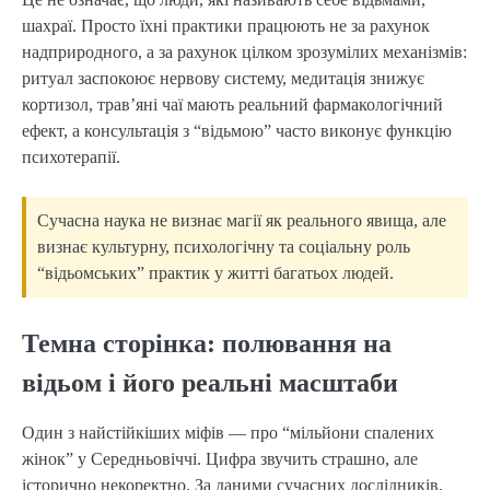
шахраї. Просто їхні практики працюють не за рахунок
надприродного, а за рахунок цілком зрозумілих механізмів:
ритуал заспокоює нервову систему, медитація знижує
кортизол, трав’яні чаї мають реальний фармакологічний
ефект, а консультація з “відьмою” часто виконує функцію
психотерапії.
Сучасна наука не визнає магії як реального явища, але
визнає культурну, психологічну та соціальну роль
“відьомських” практик у житті багатьох людей.
Темна сторінка: полювання на
відьом і його реальні масштаби
Один з найстійкіших міфів — про “мільйони спалених
жінок” у Середньовіччі. Цифра звучить страшно, але
історично некоректно. За даними сучасних дослідників,