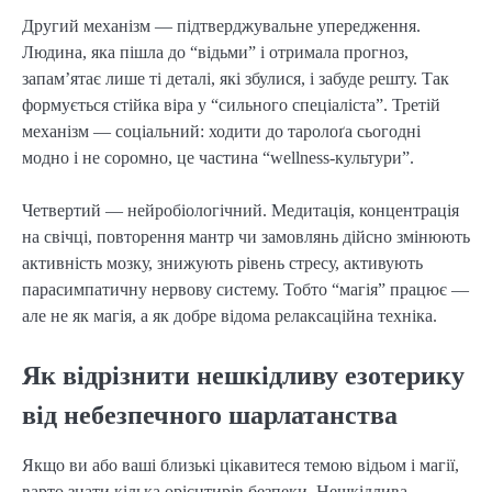
Другий механізм — підтверджувальне упередження.
Людина, яка пішла до “відьми” і отримала прогноз,
запам’ятає лише ті деталі, які збулися, і забуде решту. Так
формується стійка віра у “сильного спеціаліста”. Третій
механізм — соціальний: ходити до таролоґа сьогодні
модно і не соромно, це частина “wellness-культури”.
Четвертий — нейробіологічний. Медитація, концентрація
на свічці, повторення мантр чи замовлянь дійсно змінюють
активність мозку, знижують рівень стресу, активують
парасимпатичну нервову систему. Тобто “магія” працює —
але не як магія, а як добре відома релаксаційна техніка.
Як відрізнити нешкідливу езотерику
від небезпечного шарлатанства
Якщо ви або ваші близькі цікавитеся темою відьом і магії,
варто знати кілька орієнтирів безпеки. Нешкідлива