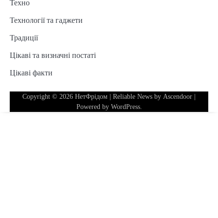
Техно
Технології та гаджети
Традиції
Цікаві та визначні постаті
Цікаві факти
Copyright © 2026
НетФрідом
| Reliable News by
Ascendoor
|
Powered by
WordPress
.