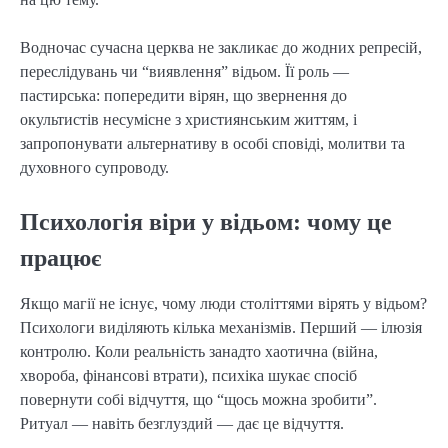
Водночас сучасна церква не закликає до жодних репресій,
переслідувань чи “виявлення” відьом. Її роль —
пастирська: попередити вірян, що звернення до
окультистів несумісне з християнським життям, і
запропонувати альтернативу в особі сповіді, молитви та
духовного супроводу.
Психологія віри у відьом: чому це
працює
Якщо магії не існує, чому люди століттями вірять у відьом?
Психологи виділяють кілька механізмів. Перший — ілюзія
контролю. Коли реальність занадто хаотична (війна,
хвороба, фінансові втрати), психіка шукає спосіб
повернути собі відчуття, що “щось можна зробити”.
Ритуал — навіть безглуздий — дає це відчуття.