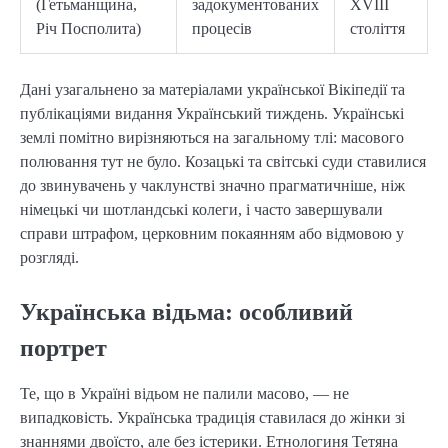
(Гетьманщина,
задокументованих
XVIII
Річ Посполита)
процесів
століття
Дані узагальнено за матеріалами української Вікіпедії та
публікаціями видання Український тиждень. Українські
землі помітно вирізняються на загальному тлі: масового
полювання тут не було. Козацькі та світські суди ставилися
до звинувачень у чаклунстві значно прагматичніше, ніж
німецькі чи шотландські колеги, і часто завершували
справи штрафом, церковним покаянням або відмовою у
розгляді.
Українська відьма: особливий
портрет
Те, що в Україні відьом не палили масово, — не
випадковість. Українська традиція ставилася до жінки зі
знаннями двоїсто, але без істерики. Етнологиня Тетяна