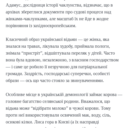
Адамус, дослідниця історії чаклунства, відзначає, що в
архівах збереглися документи про судові процеси над
жінками-чаклунками, але масштаб їх не йде в жодне
порівняння із західноєвропейським.
Класичний образ української відьми — це жінка, яка
зналася на травах, лікувала худобу, приймала пологи,
знімала “пристріт”, відшіптувала переляк у дітей. Часто
вона була вдовою, незалежною, з власним господарством
— і саме це робило її незручною для патріархальної
громади. Заздрість, господарські суперечки, особисті
образи — ось що часто стояло за звинуваченнями.
Особливе місце в українській демонології займає корова —
головне багатство селянської родини. Вважалося, що
відьма може “відібрати молоко” в чужої корови. Тому
проти неї використовували освячений мак, воду, сіль,
осикові кілки. Лиса гора в Києві (а їх насправді