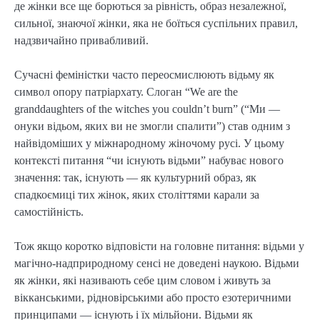
де жінки все ще борються за рівність, образ незалежної,
сильної, знаючої жінки, яка не боїться суспільних правил,
надзвичайно привабливий.
Сучасні феміністки часто переосмислюють відьму як
символ опору патріархату. Слоган “We are the
granddaughters of the witches you couldn’t burn” (“Ми —
онуки відьом, яких ви не змогли спалити”) став одним з
найвідоміших у міжнародному жіночому русі. У цьому
контексті питання “чи існують відьми” набуває нового
значення: так, існують — як культурний образ, як
спадкоємиці тих жінок, яких століттями карали за
самостійність.
Тож якщо коротко відповісти на головне питання: відьми у
магічно-надприродному сенсі не доведені наукою. Відьми
як жінки, які називають себе цим словом і живуть за
вікканськими, рідновірськими або просто езотеричними
принципами — існують і їх мільйони. Відьми як