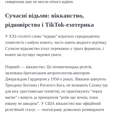
священник вже не могли нічого вдіяти.
Сучасні відьми: вікканство,
рідновірство і TikTok-езотерика
У XXI столітті слово “відьма” втратило середньовічну
зловісність і набуло нового, часто навіть модного відтінку.
Сучасне відьомство існує переважно у трьох форматах, і
кожен заслуговує окремої уваги.
Перший — вікканство. Це неоязичницька релігія,
заснована британським антропологом-аматором
Джеральдом Гарднером у 1950-х роках. Віккани шанують
Триєдину Богиню і Рогатого Бога, не визнають Сатану (це
для них християнське поняття), не практикують “чорну
магію” і живуть за принципом “роби що хочеш, поки
нікому не шкодиш”. У США вікканство має офіційний
релігійний статус — пентаграму дозволено розміщувати