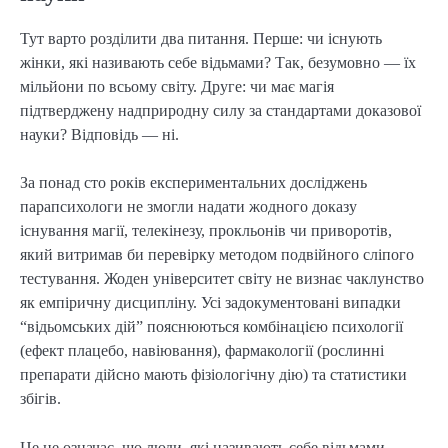
Тут варто розділити два питання. Перше: чи існують
жінки, які називають себе відьмами? Так, безумовно — їх
мільйони по всьому світу. Друге: чи має магія
підтверджену надприродну силу за стандартами доказової
науки? Відповідь — ні.
За понад сто років експериментальних досліджень
парапсихологи не змогли надати жодного доказу
існування магії, телекінезу, прокльонів чи приворотів,
який витримав би перевірку методом подвійного сліпого
тестування. Жоден університет світу не визнає чаклунство
як емпіричну дисципліну. Усі задокументовані випадки
“відьомських дій” пояснюються комбінацією психології
(ефект плацебо, навіювання), фармакології (рослинні
препарати дійсно мають фізіологічну дію) та статистики
збігів.
Це не означає, що люди, які називають себе відьмами,