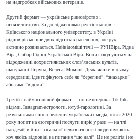
на надгробках військових ветеранів.
Другий формат — українське рідновірство і
неоязичництво. За дослідженнями релігієзнавців з
Київського національного університету, в Україні
рідновірів менше двох відсотків населення, але рух
активно розвивається. Найвідоміші течії — РУНВіра, Рідна
Віра, Собор Рідної Української Віри. Вони фокусуються на
відродженні дохристиянських слов’янських культів,
шануванні Перуна, Велеса, Мокоші. Деякі жінки в цьому
середовищі ідентифікують себе як “берегині”, “знахарки”
або саме “відьми”.
Третій і наймасовіший формат — поп-езотерика. TikTok-
відьми, Instagram-астрологи, ютуб-таролоґині. За
результатами спостереження українських медіа, після 2020
року попит на езотеричні послуги виріс у рази — на тлі
пандемії, війни і загальної невизначеності люди шукають
хоч якоїсь відповіді на питання “що далі”. Це не релігія і не