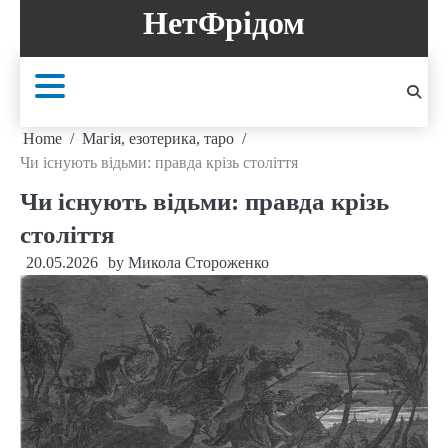
Skip
НетФрідом
to
content
Home
Магія, езотерика, таро
Чи існують відьми: правда крізь століття
Чи існують відьми: правда крізь
століття
20.05.2026
by
Микола Стороженко