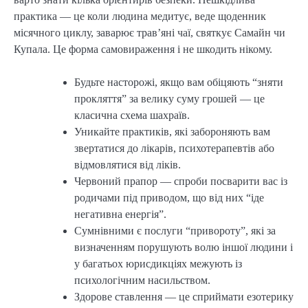
практика — це коли людина медитує, веде щоденник
місячного циклу, заварює трав’яні чаї, святкує Самайн чи
Купала. Це форма самовираження і не шкодить нікому.
Будьте насторожі, якщо вам обіцяють “зняти
прокляття” за велику суму грошей — це
класична схема шахраїв.
Уникайте практиків, які забороняють вам
звертатися до лікарів, психотерапевтів або
відмовлятися від ліків.
Червоний прапор — спроби посварити вас із
родичами під приводом, що від них “іде
негативна енергія”.
Сумнівними є послуги “привороту”, які за
визначенням порушують волю іншої людини і
у багатьох юрисдикціях межують із
психологічним насильством.
Здорове ставлення — це сприймати езотерику