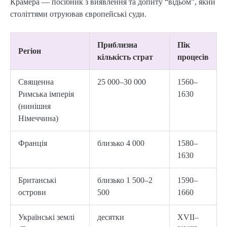
Крамера — посібник з виявлення та допиту “відьом”, який
століттями отруював європейські суди.
Приблизна
Пік
Регіон
кількість страт
процесів
Священна
25 000–30 000
1560–
Римська імперія
1630
(нинішня
Німеччина)
Франція
близько 4 000
1580–
1630
Британські
близько 1 500–2
1590–
острови
500
1660
Українські землі
десятки
XVII–