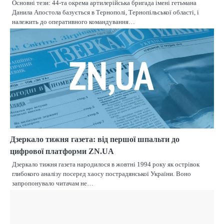
Основні тези: 44-та окрема артилерійська бригада імені гетьмана
Данила Апостола базується в Тернополі, Тернопільської області, і
належить до оперативного командування…
Дзеркало тижня газета: від першої шпальти до
цифрової платформи ZN.UA
Дзеркало тижня газета народилося в жовтні 1994 року як острівок
глибокого аналізу посеред хаосу пострадянської України. Воно
запропонувало читачам не…