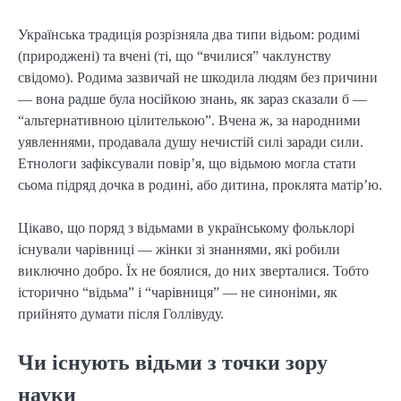
Українська традиція розрізняла два типи відьом: родимі
(природжені) та вчені (ті, що “вчилися” чаклунству
свідомо). Родима зазвичай не шкодила людям без причини
— вона радше була носійкою знань, як зараз сказали б —
“альтернативною цілителькою”. Вчена ж, за народними
уявленнями, продавала душу нечистій силі заради сили.
Етнологи зафіксували повір’я, що відьмою могла стати
сьома підряд дочка в родині, або дитина, проклята матір’ю.
Цікаво, що поряд з відьмами в українському фольклорі
існували чарівниці — жінки зі знаннями, які робили
виключно добро. Їх не боялися, до них зверталися. Тобто
історично “відьма” і “чарівниця” — не синоніми, як
прийнято думати після Голлівуду.
Чи існують відьми з точки зору
науки