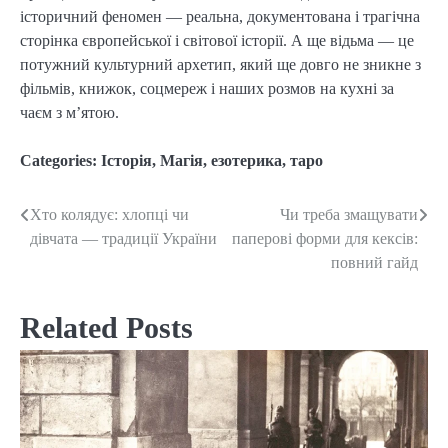
історичний феномен — реальна, документована і трагічна
сторінка європейської і світової історії. А ще відьма — це
потужний культурний архетип, який ще довго не зникне з
фільмів, книжок, соцмереж і наших розмов на кухні за
чаєм з м’ятою.
Categories:
Історія
,
Магія, езотерика, таро
Хто колядує: хлопці чи
Чи треба змащувати
Post
дівчата — традиції України
паперові форми для кексів:
navigation
повний гайд
Related Posts