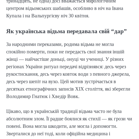
тринадцять, не одна) досі вважається міфологічним
центром відьомських шабашів, особливо в ніч на Івана
Купала і на Вальпургієву ніч 30 квітня.
Як українська відьма передавала свій “дар”
За народними переказами, родима відьма не могла
спокійно померти, поки не передасть свої знання іншій
жінці — найчастіше доньці, онуці чи учениці. У різних
регіонах України ритуал передачі відрізнявся: десь через
рукостискання, десь через ковток води з певного джерела,
десь через шепіт на вухо. Цей мотив зустрічається в
десятках етнографічних записів XIX століття, які зберегли
Володимир Гнатюк і Хведір Вовк.
Цікаво, що в українській традиції відьма часто не була
абсолютним злом. Її радше боялися як стихії — як грози чи
повені. Вона могла шкодити, але могла і допомогти.
Зверталися до неї тоді, коли офіційна медицина і