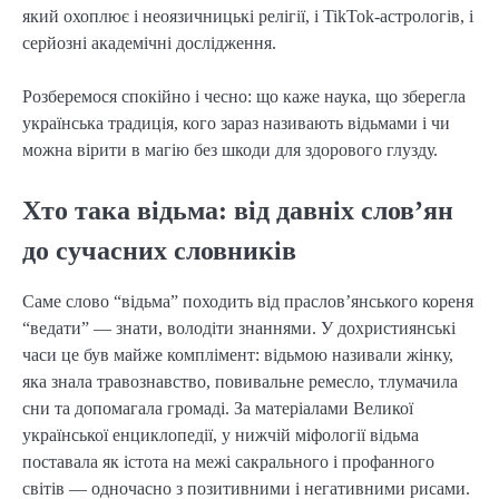
який охоплює і неоязичницькі релігії, і TikTok-астрологів, і
серйозні академічні дослідження.
Розберемося спокійно і чесно: що каже наука, що зберегла
українська традиція, кого зараз називають відьмами і чи
можна вірити в магію без шкоди для здорового глузду.
Хто така відьма: від давніх слов’ян
до сучасних словників
Саме слово “відьма” походить від праслов’янського кореня
“ведати” — знати, володіти знаннями. У дохристиянські
часи це був майже комплімент: відьмою називали жінку,
яка знала травознавство, повивальне ремесло, тлумачила
сни та допомагала громаді. За матеріалами Великої
української енциклопедії, у нижчій міфології відьма
поставала як істота на межі сакрального і профанного
світів — одночасно з позитивними і негативними рисами.