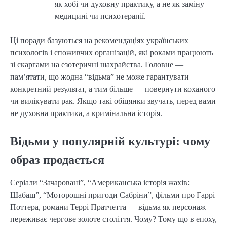
як хобі чи духовну практику, а не як заміну
медицині чи психотерапії.
Ці поради базуються на рекомендаціях українських
психологів і споживчих організацій, які роками працюють
зі скаргами на езотеричні шахрайства. Головне —
пам’ятати, що жодна “відьма” не може гарантувати
конкретний результат, а тим більше — повернути коханого
чи вилікувати рак. Якщо такі обіцянки звучать, перед вами
не духовна практика, а кримінальна історія.
Відьми у популярній культурі: чому
образ продається
Серіали “Зачаровані”, “Американська історія жахів:
Шабаш”, “Моторошні пригоди Сабріни”, фільми про Гаррі
Поттера, романи Террі Пратчетта — відьма як персонаж
переживає чергове золоте століття. Чому? Тому що в епоху,