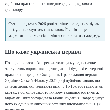
серйозна практика — це швидше форма цифрового
фольклору.
Сучасна відьма у 2026 році частіше володіє ноутбуком і
Instagram-аккаунтом, ніж мітлою. Її магія — це
маркетинг, психологія і вміння створювати атмосферу.
Що каже українська церква
Позиція православ’я і греко-католицизму однозначна:
чаклунство, ворожіння, картогадання і будь-які езотеричні
практики — це гріх. Священник Православної церкви
України Олексій Філюк у 2025 році публічно заявив, що
сучасні люди, які “зливають віск” у TikTok або гадають на
картах, з богословської точки зору залишаються тими ж
відьмами, яких засуджувала Біблія. Видання Главред цитує
його як одне з найчіткіших останніх висловлювань ПЦУ
на цю тему.