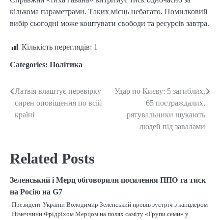
кількома параметрами. Таких місць небагато. Помилковий
вибір сьогодні може коштувати свободи та ресурсів завтра.
Кількість переглядів:
1
Categories:
Політика
Латвія влаштує перевірку
Удар по Києву: 5 загиблих,
Post
сирен оповіщення по всій
65 постраждалих,
navigation
країні
рятувальники шукають
людей під завалами
Related Posts
Зеленський і Мерц обговорили посилення ППО та тиск
на Росію на G7
Президент України Володимир Зеленський провів зустріч з канцлером
Німеччини Фрідріхом Мерцом на полях саміту «Групи семи» у