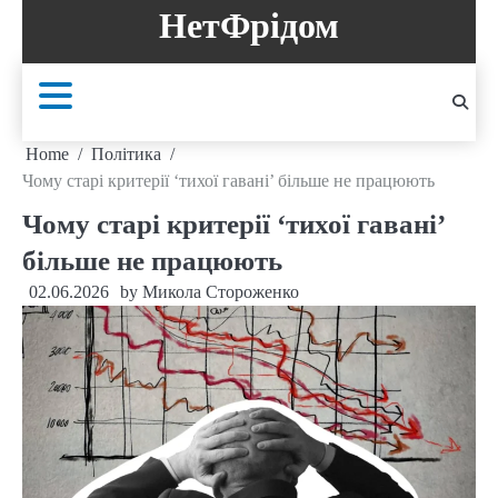
Skip
НетФрідом
to
content
Home
Політика
Чому старі критерії ‘тихої гавані’ більше не працюють
Чому старі критерії ‘тихої гавані’
більше не працюють
02.06.2026
by
Микола Стороженко