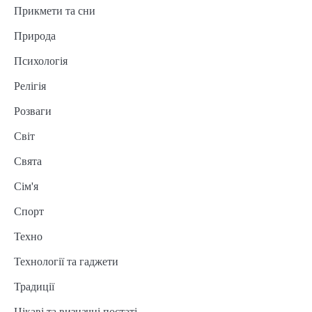
Прикмети та сни
Природа
Психологія
Релігія
Розваги
Світ
Свята
Сім'я
Спорт
Техно
Технології та гаджети
Традиції
Цікаві та визначні постаті