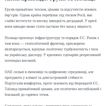
Грузія приваблює теплом, цінами та відсутністю візових
бар’єрів. Однак країна перебуває під тиском Росії, має
слабкі інститути та високу швидкість деградації. У кризі
вона швидко може стати пасткою без запасу міцності.
Польща пропонує інфраструктуру та порядок ЄС. Разом з
тим вона — геополітичний фронтир, прискорено
мілітаризується, відчуває політичну турбулентність і тиск
на українську діаспору. У кризових сценаріях репресивний
потенціал високий.
ОАЕ сильні в економіці та цифровому середовищі, але
програють у кліматі та довгостроковій стійкості.
Португалія комфортна, проте залежить від бюрократії ЄС.
Таїланд привабливий цінами, але політично нестабільний і
близький до гарячих точок.
Справжня «тиха гавань» витримує тиск одночасно за