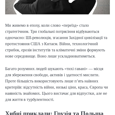
Ми живемо в епоху, коли слово «переїзд» стало
стратегічним. Три глобальні потрясіння відбуваються
одночасно: ШІ-революція, згасання Західної цивілізації та
протистояння США з Китаєм. Війни, технологічний
стрибок, ерозія інститутів та кліматичні зміни формують
нове середовище. Воно лише ускладнюватиметься.
Багато розумних людей шукають «тихі гавані» — місця
для збереження свободи, активів і здатності мислити.
Проте більшість використовують лише п’ять наївних
критеріїв: відсутність війни, низькі ціни, краса, Європа чи
наявність знайомих. Цього вистачає для відпустки, але не
для життя в турбулентності.
Хибні приклади: Грузія та Польща