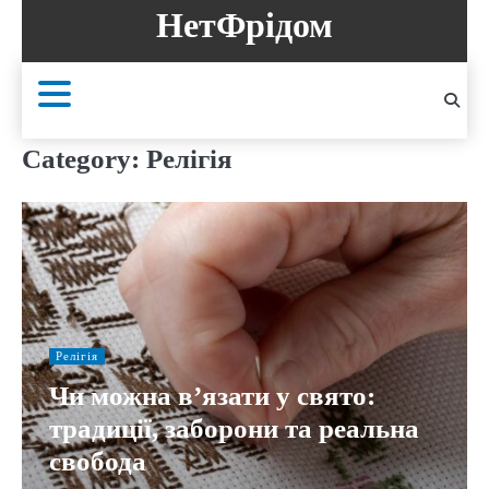
Skip
НетФрідом
to
content
Category:
Релігія
Релігія
Чи можна в’язати у свято:
традиції, заборони та реальна
свобода