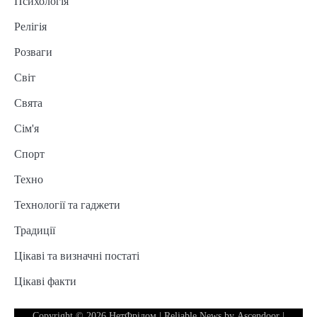
Психологія
Релігія
Розваги
Світ
Свята
Сім'я
Спорт
Техно
Технології та гаджети
Традиції
Цікаві та визначні постаті
Цікаві факти
Copyright © 2026
НетФрідом
| Reliable News by
Ascendoor
|