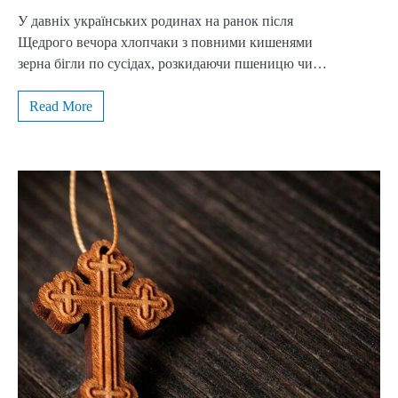
У давніх українських родинах на ранок після
Щедрого вечора хлопчаки з повними кишенями
зерна бігли по сусідах, розкидаючи пшеницю чи…
Read More