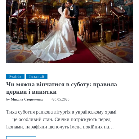
Релігія
Традиції
Чи можна вінчатися в суботу: правила
церкви і винятки
by
Микола Стороженко
20.05.2026
Тиха суботня ранкова літургія в українському храмі
— це особливий стан. Свічки потріскують перед
іконами, парафіяни шепочуть імена покійних на…