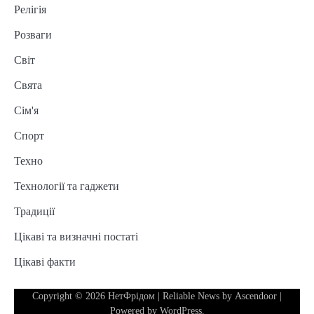
Релігія
Розваги
Світ
Свята
Сім'я
Спорт
Техно
Технології та гаджети
Традиції
Цікаві та визначні постаті
Цікаві факти
Copyright © 2026
НетФрідом
| Reliable News by
Ascendoor
|
Powered by
WordPress
.