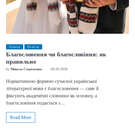
Освіта
Релігія
Благословення чи благословіння: як
правильно
by
Микола Стороженко
18.05.2026
Нормативною формою сучасної української
літературної мови є благослове́ння — саме її
фіксують академічні словники як основну, а
благослові́ння подається з…
Read More