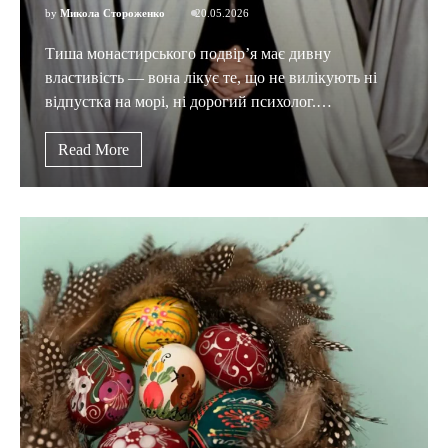
by
Микола Стороженко
20.05.2026
Тиша монастирського подвір’я має дивну
властивість — вона лікує те, що не вилікують ні
відпустка на морі, ні дорогий психолог.…
Read More