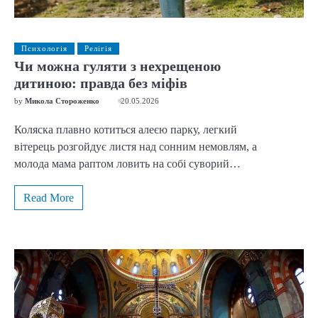
Психологія
Релігія
Чи можна гуляти з нехрещеною
дитиною: правда без міфів
by
Микола Стороженко
20.05.2026
Коляска плавно котиться алеєю парку, легкий
вітерець розгойдує листя над сонним немовлям, а
молода мама раптом ловить на собі суворий…
Read More