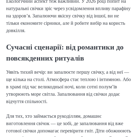
Екологічний аспект теж важливий. У 2026 році попит на
натуральні свічки зріс через усвідомлення впливу парафіну
на здоров’я. Запалюючи якісну свічку від іншої, ви не
тільки економите сірники, але й робите вибір на користь
довкілля.
Сучасні сценарії: від романтики до
повсякденних ритуалів
Уявіть тихий вечір: ви запалюєте першу свічку, а від неї —
ще кілька на столі. Атмосфера стає теплою і інтимною. Або
в храмі під час великодньої ночі, коли сотні полум’їв
утворюють море світла. Запалювання від свічки додає
відчуття спільності.
Для тих, хто займається рукоділлям, домашнє
виготовлення свічок — це хобі, де запалювання від вже
готової свічки допомагає перевірити гніт. Діти обожнюють