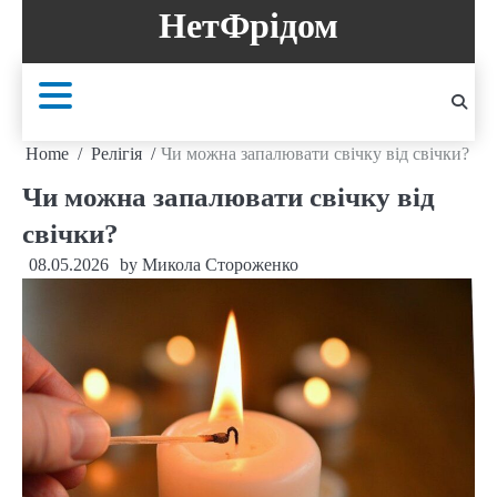
Skip
НетФрідом
to
content
Home
Релігія
Чи можна запалювати свічку від свічки?
Чи можна запалювати свічку від
свічки?
08.05.2026
by
Микола Стороженко