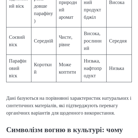
природн
ний
Висока
ий віск
довше
ий
продукт
парафіну
аромат
бджіл
)
Висока,
Соєвий
Чисте,
Середній
рослинн
Середня
віск
рівне
ий
Парафін
Низька,
Коротки
Може
овий
нафтопр
Низька
й
коптити
віск
одукт
Дані базуються на порівнянні характеристик натуральних і
синтетичних матеріалів, які підтверджують перевагу
органічних варіантів для щоденного використання.
Символізм вогню в культурі: чому