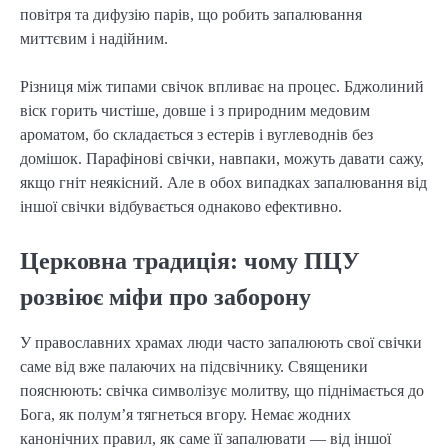
повітря та дифузію парів, що робить запалювання
миттєвим і надійним.
Різниця між типами свічок впливає на процес. Бджолиний
віск горить чистіше, довше і з природним медовим
ароматом, бо складається з естерів і вуглеводнів без
домішок. Парафінові свічки, навпаки, можуть давати сажу,
якщо гніт неякісний. Але в обох випадках запалювання від
іншої свічки відбувається однаково ефективно.
Церковна традиція: чому ПЦУ
розвіює міфи про заборону
У православних храмах люди часто запалюють свої свічки
саме від вже палаючих на підсвічнику. Священики
пояснюють: свічка символізує молитву, що піднімається до
Бога, як полум’я тягнеться вгору. Немає жодних
канонічних правил, як саме її запалювати — від іншої