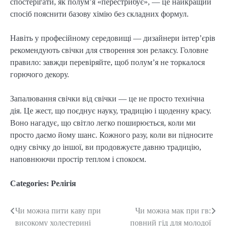
спостерігати, як полум’я «перестрибує», — це найкращий
спосіб пояснити базову хімію без складних формул.
Навіть у професійному середовищі — дизайнери інтер’єрів
рекомендують свічки для створення зон релаксу. Головне
правило: завжди перевіряйте, щоб полум’я не торкалося
горючого декору.
Запалювання свічки від свічки — це не просто технічна
дія. Це жест, що поєднує науку, традицію і щоденну красу.
Воно нагадує, що світло легко поширюється, коли ми
просто даємо йому шанс. Кожного разу, коли ви підносите
одну свічку до іншої, ви продовжуєте давню традицію,
наповнюючи простір теплом і спокоєм.
Categories:
Релігія
Чи можна пити каву при
Чи можна мак при гв:
Post
високому холестерині
повний гід для молодої