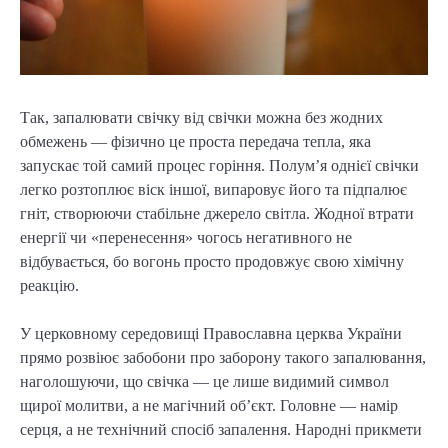
Так, запалювати свічку від свічки можна без жодних
обмежень — фізично це проста передача тепла, яка
запускає той самий процес горіння. Полум’я однієї свічки
легко розтоплює віск іншої, випаровує його та підпалює
гніт, створюючи стабільне джерело світла. Жодної втрати
енергії чи «перенесення» чогось негативного не
відбувається, бо вогонь просто продовжує свою хімічну
реакцію.
У церковному середовищі Православна церква України
прямо розвіює забобони про заборону такого запалювання,
наголошуючи, що свічка — це лише видимий символ
щирої молитви, а не магічний об’єкт. Головне — намір
серця, а не технічний спосіб запалення. Народні прикмети