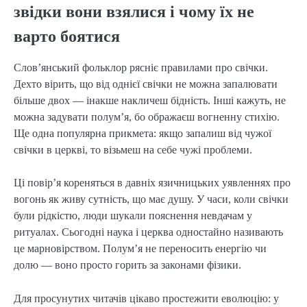
звідки вони взялися і чому їх не
варто боятися
Слов’янський фольклор рясніє правилами про свічки.
Дехто вірить, що від однієї свічки не можна запалювати
більше двох — інакше накличеш бідність. Інші кажуть, не
можна задувати полум’я, бо ображаєш вогненну стихію.
Ще одна популярна прикмета: якщо запалиш від чужої
свічки в церкві, то візьмеш на себе чужі проблеми.
Ці повір’я кореняться в давніх язичницьких уявленнях про
вогонь як живу сутність, що має душу. У часи, коли свічки
були рідкістю, люди шукали пояснення невдачам у
ритуалах. Сьогодні наука і церква одностайно називають
це марновірством. Полум’я не переносить енергію чи
долю — воно просто горить за законами фізики.
Для просунутих читачів цікаво простежити еволюцію: у