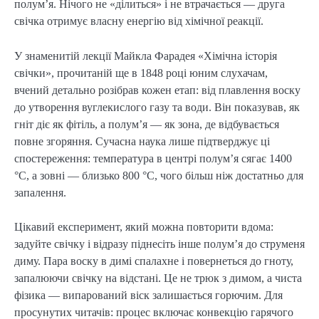
полум’я. Нічого не «ділиться» і не втрачається — друга
свічка отримує власну енергію від хімічної реакції.
У знаменитій лекції Майкла Фарадея «Хімічна історія
свічки», прочитаній ще в 1848 році юним слухачам,
вчений детально розібрав кожен етап: від плавлення воску
до утворення вуглекислого газу та води. Він показував, як
гніт діє як фітіль, а полум’я — як зона, де відбувається
повне згоряння. Сучасна наука лише підтверджує ці
спостереження: температура в центрі полум’я сягає 1400
°C, а зовні — близько 800 °C, чого більш ніж достатньо для
запалення.
Цікавий експеримент, який можна повторити вдома:
задуйте свічку і відразу піднесіть інше полум’я до струменя
диму. Пара воску в димі спалахне і повернеться до гноту,
запалюючи свічку на відстані. Це не трюк з димом, а чиста
фізика — випарований віск залишається горючим. Для
просунутих читачів: процес включає конвекцію гарячого