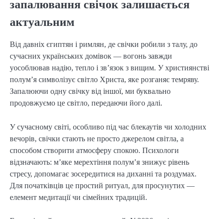
запалювання свічок залишається
актуальним
Від давніх єгиптян і римлян, де свічки робили з талу, до
сучасних українських домівок — вогонь завжди
уособлював надію, тепло і зв’язок з вищим. У християнстві
полум’я символізує світло Христа, яке розганяє темряву.
Запалюючи одну свічку від іншої, ми буквально
продовжуємо це світло, передаючи його далі.
У сучасному світі, особливо під час блекаутів чи холодних
вечорів, свічки стають не просто джерелом світла, а
способом створити атмосферу спокою. Психологи
відзначають: м’яке мерехтіння полум’я знижує рівень
стресу, допомагає зосередитися на диханні та роздумах.
Для початківців це простий ритуал, для просунутих —
елемент медитації чи сімейних традицій.