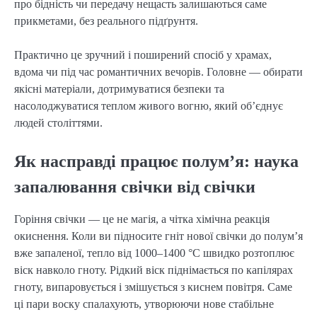
про бідність чи передачу нещасть залишаються саме
прикметами, без реального підґрунтя.
Практично це зручний і поширений спосіб у храмах,
вдома чи під час романтичних вечорів. Головне — обирати
якісні матеріали, дотримуватися безпеки та
насолоджуватися теплом живого вогню, який об’єднує
людей століттями.
Як насправді працює полум’я: наука
запалювання свічки від свічки
Горіння свічки — це не магія, а чітка хімічна реакція
окиснення. Коли ви підносите гніт нової свічки до полум’я
вже запаленої, тепло від 1000–1400 °C швидко розтоплює
віск навколо гноту. Рідкий віск піднімається по капілярах
гноту, випаровується і змішується з киснем повітря. Саме
ці пари воску спалахують, утворюючи нове стабільне