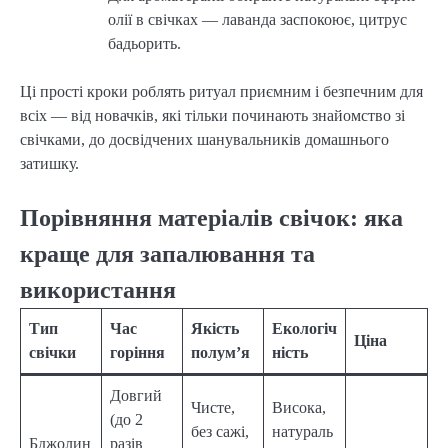
олії в свічках — лаванда заспокоює, цитрус
бадьорить.
Ці прості кроки роблять ритуал приємним і безпечним для
всіх — від новачків, які тільки починають знайомство зі
свічками, до досвідчених шанувальників домашнього
затишку.
Порівняння матеріалів свічок: яка
краще для запалювання та
використання
Тип
Час
Якість
Екологіч
Ціна
свічки
горіння
полум’я
ність
Довгий
Чисте,
Висока,
(до 2
без сажі,
натураль
Бджолин
разів