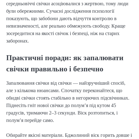
середньовіччі свічки асоціювалися з жертвою, тому люди
були обережними. Сучасні дослідження психології
показують, що забобони дають відчуття контролю в
невизначеності, але реально обмежують свободу. Краще
зосередитися на якості свічок і безпеці, ніж на старих
заборонах.
Практичні поради: як запалювати
свічки правильно і безпечно
Запалювання свічки від свічки — найзручніший спосіб,
але з кількома нюансами. Спочатку переконайтеся, що
обидві свічки стоять стабільно в негорючих підсвічниках.
Піднесіть гніт нової свічки до полум’я під кутом 45
градусів, тримаючи 2–3 секунди. Віск розтопиться, і
полум’я перейде само.
Обирайте якісні матеріали. Бджолиний віск горить довше і