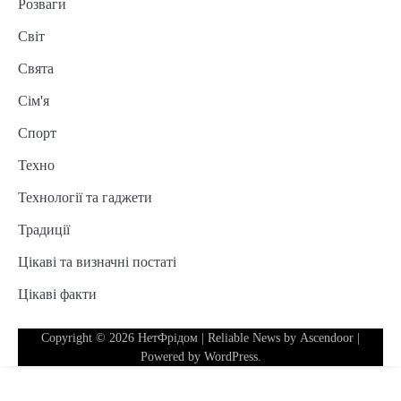
Розваги
Світ
Свята
Сім'я
Спорт
Техно
Технології та гаджети
Традиції
Цікаві та визначні постаті
Цікаві факти
Copyright © 2026
НетФрідом
| Reliable News by
Ascendoor
|
Powered by
WordPress
.