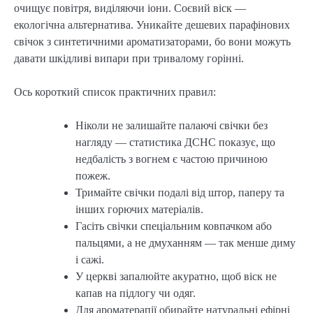
очищує повітря, виділяючи іони. Соєвий віск —
екологічна альтернатива. Уникайте дешевих парафінових
свічок з синтетичними ароматизаторами, бо вони можуть
давати шкідливі випари при тривалому горінні.
Ось короткий список практичних правил:
Ніколи не залишайте палаючі свічки без
нагляду — статистика ДСНС показує, що
недбалість з вогнем є частою причиною
пожеж.
Тримайте свічки подалі від штор, паперу та
інших горючих матеріалів.
Гасіть свічки спеціальним ковпачком або
пальцями, а не дмуханням — так менше диму
і сажі.
У церкві запалюйте акуратно, щоб віск не
капав на підлогу чи одяг.
Для ароматерапії обирайте натуральні ефірні