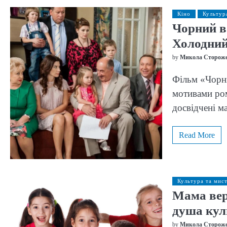
Кіно
Культур
Чорний в
Холодни
by
Микола Сторож
Фільм «Чорни
мотивами ром
досвідчені 
Read More
Культура та мис
Мама вер
душа кул
by
Микола Сторож