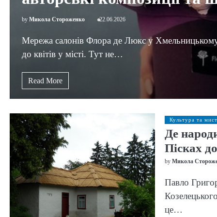
by
Микола Стороженко
22.06.2026
Мережа салонів Флора де Люкс у Хмельницькому 
до квітів у місті. Тут не…
Read More
Культура та мис
Де народи
Пісках до
by
Микола Сторож
Павло Григор
Козелецького 
це…