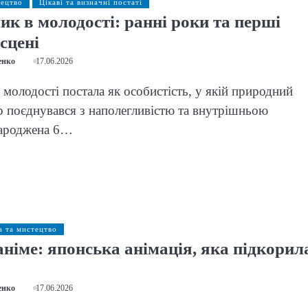
тецтво
Цікаві та визначні постаті
ик в молодості: ранні роки та перші
сцені
енко
17.06.2026
у молодості постала як особистість, у якій природний
 поєднувався з наполегливістю та внутрішньою
ароджена 6…
а та мистецтво
німе: японська анімація, яка підкорил
енко
17.06.2026