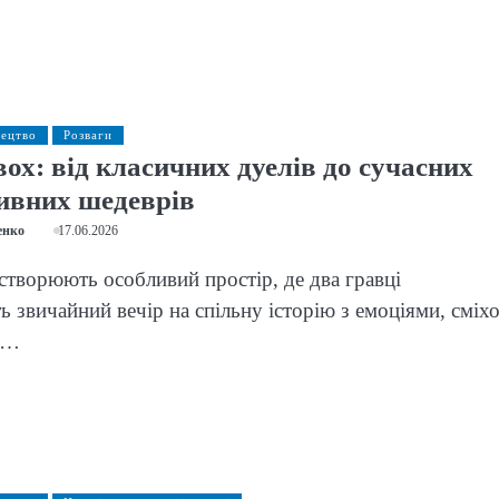
тецтво
Розваги
вох: від класичних дуелів до сучасних
ивних шедеврів
енко
17.06.2026
 створюють особливий простір, де два гравці
 звичайний вечір на спільну історію з емоціями, сміх
и…