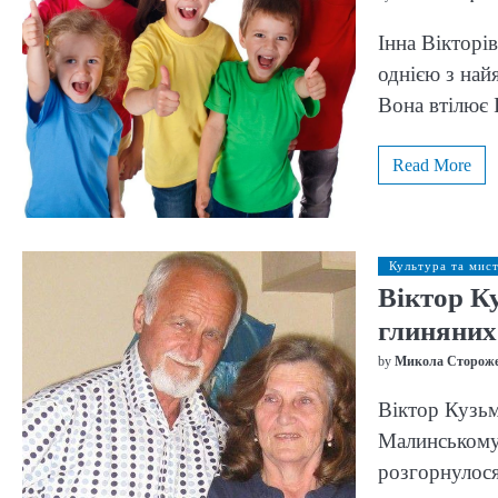
Інна Вікторі
однією з най
Вона втілює
Read More
Культура та мис
Віктор К
глиняних 
by
Микола Сторож
Віктор Кузьм
Малинському 
розгорнулося