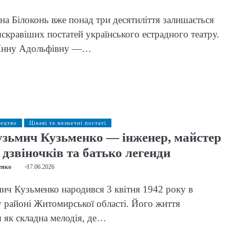
вна Білоконь вже понад три десятиліття залишається
яскравіших постатей українського естрадного театру.
 Інну Адольфівну —…
тецтво
Цікаві та визначні постаті
узьмич Кузьменко — інженер, майстер
дзвіночків та батько легенди
енко
17.06.2026
ич Кузьменко народився 3 квітня 1942 року в
районі Житомирської області. Його життя
 як складна мелодія, де…