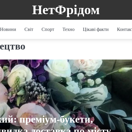
НетФрідом
Новини
Світ
Спорт
Техно
Цікаві факти
Контак
тецтво
ий: преміум-букети,
швидка доставка по місту