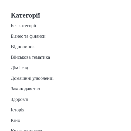
Категорії
Без категорії
Бізнес та фінанси
Відпочинок
Військова тематика
Дім і сад
Домашнні улюбленці
Законодавство
Здоров'я
Історія
Кіно
Краса та догляд