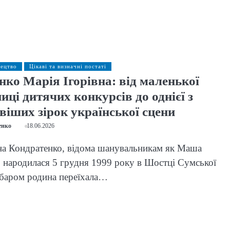
тецтво
Цікаві та визначні постаті
нко Марія Ігорівна: від маленької
ці дитячих конкурсів до однієї з
віших зірок української сцени
енко
18.06.2026
на Кондратенко, відома шанувальникам як Маша
 народилася 5 грудня 1999 року в Шостці Сумської
абаром родина переїхала…