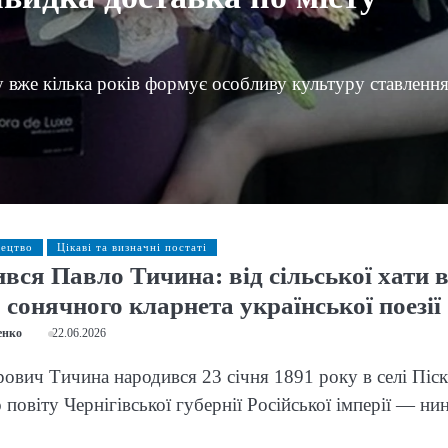
вже кілька років формує особливу культуру ставленн
тецтво
Цікаві та визначні постаті
вся Павло Тичина: від сільської хати 
 сонячного кларнета української поезії
енко
22.06.2026
ович Тичина народився 23 січня 1891 року в селі Піс
повіту Чернігівської губернії Російської імперії — нин