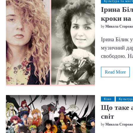
Культура та мис
Ірина Біл
кроки на 
by
Микола Сторож
Ірина Білик 
музичний дар
свободою. Н
Read More
Кіно
Культур
Що таке а
світ
by
Микола Сторож