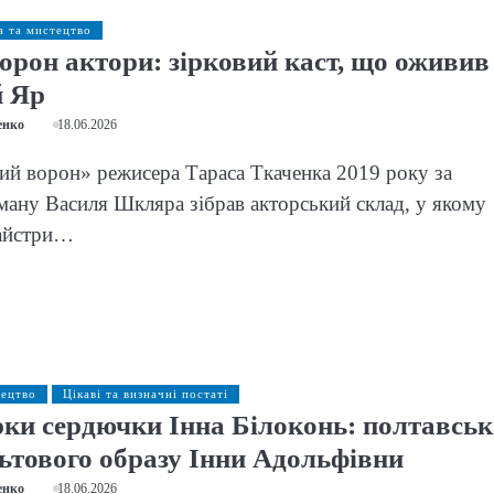
а та мистецтво
орон актори: зірковий каст, що оживив
й Яр
енко
18.06.2026
й ворон» режисера Тараса Ткаченка 2019 року за
ану Василя Шкляра зібрав акторський склад, у якому
майстри…
тецтво
Цікаві та визначні постаті
ки сердючки Інна Білоконь: полтавськ
ьтового образу Інни Адольфівни
енко
18.06.2026