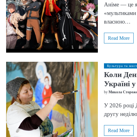
Аніме — це я
«мультиками 
власною…
Read More
Культура та мис
Коли Ден
Україні у
by
Микола Сторож
У 2026 році 
другу неділю
Read More