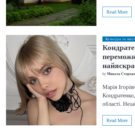
Read More
Культура та мис
Кондрате
переможни
найяскра
by
Микола Сторож
Марія Ігорів
Кондратенко,
області. Нез
Read More