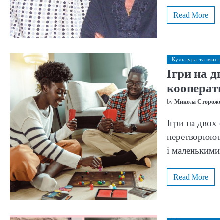
Read More
Культура та мис
Ігри на д
кооперат
by
Микола Сторож
Ігри на двох
перетворюють
і маленьким
Read More