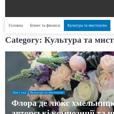
Skip
to
content
Головна
Бізнес та фінанси
Культура та мистецтво
Category:
Культура та мис
Дім і сад
Культура та мистецтво
Флора де люкс хмельницк
авторські композиції та 