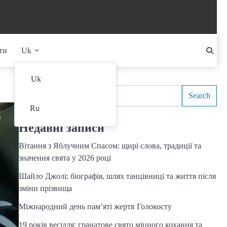
ти
Uk
Search
Uk
Search
Ru
Недавні записи
Вітання з Яблучним Спасом: щирі слова, традиції та
значення свята у 2026 році
Шайло Джолі: біографія, шлях танцівниці та життя після
зміни прізвища
Міжнародний день пам’яті жертв Голокосту
19 років весілля: гранатове свято міцного кохання та