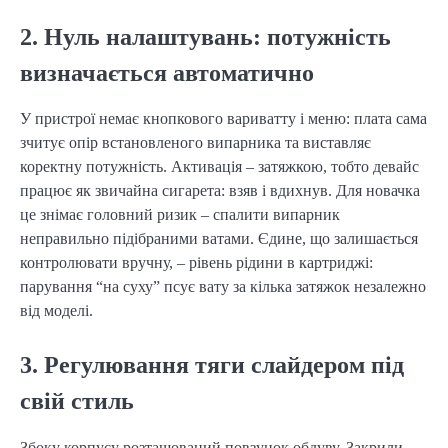
2. Нуль налаштувань: потужність
визначається автоматично
У пристрої немає кнопкового вариватту і меню: плата сама
зчитує опір встановленого випарника та виставляє
коректну потужність. Активація – затяжкою, тобто девайс
працює як звичайна сигарета: взяв і вдихнув. Для новачка
це знімає головний ризик – спалити випарник
неправильно підібраними ватами. Єдине, що залишається
контролювати вручну, – рівень рідини в картриджі:
парування “на суху” псує вату за кілька затяжок незалежно
від моделі.
3. Регулювання тяги слайдером під
свій стиль
Збоку корпусу розташований повзунок обдуву. Закрили –