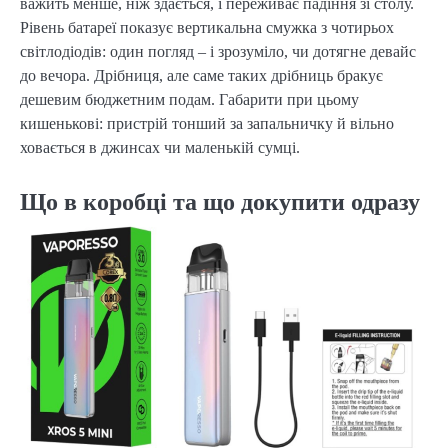
важить менше, ніж здається, і переживає падіння зі столу.
Рівень батареї показує вертикальна смужка з чотирьох
світлодіодів: один погляд – і зрозуміло, чи дотягне девайс
до вечора. Дрібниця, але саме таких дрібниць бракує
дешевим бюджетним подам. Габарити при цьому
кишенькові: пристрій тонший за запальничку й вільно
ховається в джинсах чи маленькій сумці.
Що в коробці та що докупити одразу