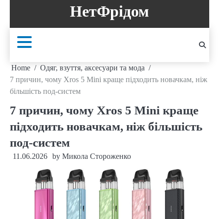
Skip
НетФрідом
to
content
Home
Одяг, взуття, аксесуари та мода
7 причин, чому Xros 5 Mini краще підходить новачкам, ніж
більшість под-систем
7 причин, чому Xros 5 Mini краще
підходить новачкам, ніж більшість
под-систем
11.06.2026
by
Микола Стороженко