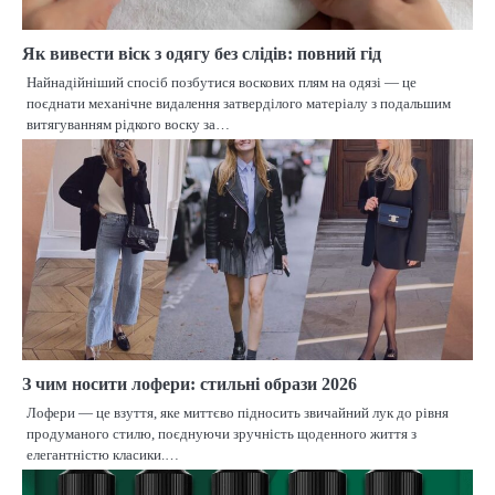
Як вивести віск з одягу без слідів: повний гід
Найнадійніший спосіб позбутися воскових плям на одязі — це
поєднати механічне видалення затверділого матеріалу з подальшим
витягуванням рідкого воску за…
З чим носити лофери: стильні образи 2026
Лофери — це взуття, яке миттєво підносить звичайний лук до рівня
продуманого стилю, поєднуючи зручність щоденного життя з
елегантністю класики.…