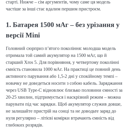
старті. Нижче – сім аргументів, чому саме ця модель
частіше за інші стає вдалим першим пристроєм.
1. Батарея 1500 мАг – без урізання у
версії Mini
Головний сюрприз п’ятого покоління: молодша модель
отримала той самий акумулятор на 1500 мАг, що й
старший Xros 5. Для порівняння, у четвертому поколінні
ємність становила 1000 мАг. На практиці це повний день
активного парування або 1,5-2 дні у спокійному темпі –
новачку не доведеться носити з собою кабель. Заряджання
через USB Type-C відновлює близько половини ємності за
20-25 хвилин, підтримується і наскрізний режим – можна
парувати під час зарядки. Щоб акумулятор служив довше,
не залишайте пристрій на сонці та не доводьте заряд до
нуля регулярно – літієві комірки втрачають ємність від
глибоких розрядів.