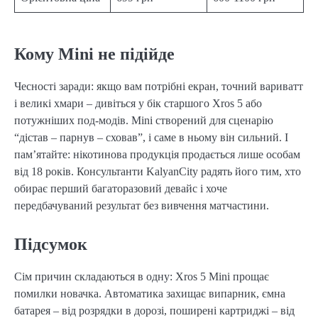
Кому Mini не підійде
Чесності заради: якщо вам потрібні екран, точний вариватт
і великі хмари – дивіться у бік старшого Xros 5 або
потужніших под-модів. Mini створений для сценарію
“дістав – парнув – сховав”, і саме в ньому він сильний. І
пам’ятайте: нікотинова продукція продається лише особам
від 18 років. Консультанти KalyanCity радять його тим, хто
обирає перший багаторазовий девайс і хоче
передбачуваний результат без вивчення матчастини.
Підсумок
Сім причин складаються в одну: Xros 5 Mini прощає
помилки новачка. Автоматика захищає випарник, ємна
батарея – від розрядки в дорозі, поширені картриджі – від