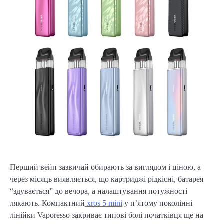
Перший вейп зазвичай обирають за виглядом і ціною, а
через місяць виявляється, що картриджі рідкісні, батарея
“здувається” до вечора, а налаштування потужності
лякають. Компактний
xros 5 mini
у п’ятому поколінні
лінійки Vaporesso закриває типові болі початківця ще на