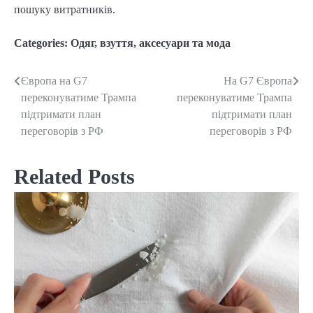
пошуку витратників.
Categories:
Одяг, взуття, аксесуари та мода
Європа на G7
На G7 Європа
Post
переконуватиме Трампа
переконуватиме Трампа
navigation
підтримати план
підтримати план
переговорів з РФ
переговорів з РФ
Related Posts