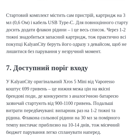
Стартовий комплект містить сам пристрій, картридж на 3
мл (0,6 Ом) і кабель USB Type-C. Для повноцінного старту
досить додати флакон рідини – і це весь список. Через 1-2
тижні знадобиться запасний картридж, тож практично всі
покупці KalyanCity беруть його одразу з девайсом, щоб не
лишитися без парування у незручний момент.
7. Доступний поріг входу
У KalyanCity оригінальний Xros 5 Mini від Vaporesso
коштує 699 гривень – це нижня межа цін на якісні
брендові поди, де конкуренти з аналогічною батареєю
зазвичай стартують від 900-1100 гривень. Подальші
витрати передбачувані: випарник раз на 1-2 тижні та
рідина. Флакона сольової рідини на 30 мл за помірного
темпу вистачає приблизно на 10-14 днів, тож місячний
бюджет парування легко спланувати наперед.