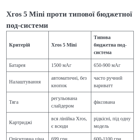
Xros 5 Mini проти типової бюджетної
под-системи
Типова
Критерій
Xros 5 Mini
бюджетна под-
система
Батарея
1500 мАг
650-900 мАг
автоматичні, без
часто ручний
Налаштування
кнопок
вариватт
регульована
Тяга
фіксована
слайдером
вся лінійка Xros,
рідкісні, під одну
Картриджі
є всюди
модель
Орієнтовна ціна
699 грн
600-1100 грн